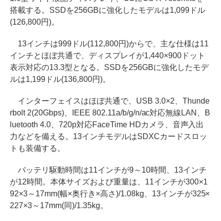
搭載する。SSDを256GBに強化したモデルは1,099ドル
(126,800円)。
13インチは999ドル(112,800円)からで、主な仕様は11
インチとほぼ共通で、ディスプレイが1,440×900ドット
表示対応の13.3型となる。SSDを256GBに強化したモデ
ルは1,199ドル(136,800円)。
インターフェイスはほぼ共通で、USB 3.0×2、Thunde
rbolt 2(20Gbps)、IEEE 802.11a/b/g/n/ac対応無線LAN、B
luetooth 4.0、720p対応FaceTime HDカメラ、音声入出
力などを備える。13インチモデルはSDXCカードスロッ
トも装備する。
バッテリ駆動時間は11インチが9～10時間、13インチ
が12時間。本体サイズおよび重量は、11インチが300×1
92×3～17mm(幅×奥行き×高さ)/1.08kg、13インチが325×
227×3～17mm(同)/1.35kg。