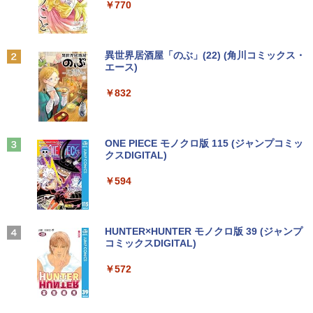
￥250
￥1,112
￥770
DVD付 学研まんが NEW日本の歴史
2
4大特典付き全14巻セット [ 大石 学 ]
【期間限定★新品無線マウス付】中古ノ
HP ProDesk 400 G6 DM 【Core i5 1050
中古モニター | 液晶ディスプレイ | PHILI
2
2
2
Anker Soundcore P31i ブラック
BRUCE WAYNE feat. Flo Milli, ATL Jacob
by Amazon 天然水 ラベルレス 500ml ×24本
異世界居酒屋「のぶ」(22) (角川コミックス・
ートパソコン Windows11 Office2019搭
0T/メモリ16GB(DDR4)/SSD256GB(M.2
PS | 243V5QHABA/11 | 23.6インチワイ
￥21,560
[Explicit]
富士山の天然水 バナジウム含有 水 ミネラル
エース)
載 15.6型 テンキー付き Celeron 第8世代
NVMe)/Win11Pro-64bit】【中古/送料無
ド 1920×1080(フルHD) | LEDバックライ
ウォーター ペットボトル 静岡県産 500ミリリ
￥5,990
Core i3 Core i5 メモリ4GB/16GB SSD1
料】※沖縄・離島を除く
ト | スピーカー内蔵 | 3系統入力(VGA・D
ットル (Smart Basic)
￥250
￥832
28GB～1TB Webカメラ DVD 無線LAN
VI-D・HDMI) | VGAケーブル・電源ケー
店長おまかせPC 初期設定済 送料無料
ブル付属【30日保証】
￥32,980
オレンジページ 2026 10/17号増刊＜グレ
3
￥1,380
【中古】
ー＞ [雑誌]
￥5,980
Anker Soundcore Liberty 5 ミッドナイトブ
見知らぬ糸
ONE PIECE モノクロ版 115 (ジャンプコミッ
￥9,999
￥1,689
ラック
クスDIGITAL)
by Amazon 炭酸水 ラベルレス 500ml ×24本
【正規永久版Office付き】ミニpc 【Intel
3
強炭酸水 ペットボトル 500ミリリットル (Sm
￥250
N5095 LPDDR4X 16GB 256GB SSD】m
art Basic)
￥14,990
￥594
ini pc Windows11 Pro 超軽量 4コア/4ス
【ポイント最大28倍】 lenovo モニター
3
超得1,000円OFF｜新生活応援 豪華特典
レッド 2.9GHz ミニパソコン 静音 M.2 2
L22-4e 21.5インチ ワイド フルHD 1920
3
￥1,625
付き｜最新OS対応 第8世代｜最大180日
242 SATA WIFI6 Bluetooth5.2 4K HDMI
×1080 IPS 4ms 250nit リフレッシュレー
ハヤブサ消防団 森へつづく道 [ 池井戸 潤
4
保証｜Core i3 第8世代｜中古ノートパソ
2画面出力 デスクトップPC みにpc 省エ
ト 100Hz HDMI VGA D-Sub チルト VES
]
コン Windows11 office付き｜中古ノー
ネ オフィス高速起動 省電力 静音設計
A規格 67D5KAC6JP レノボ ディスプレ
【2026年アップグレード版】AOKIMI ワイヤ
On My Road (Stadium ver.)
HUNTER×HUNTER モノクロ版 39 (ジャンプ
トパソコン 15.6 テンキー付き｜ノートパ
イ 液晶モニター 【展示品特価】
レスイヤホン bluetooth イヤホン V12 小型
コミックスDIGITAL)
by Amazon 天然水ラベルレス 2L×9本
￥2,200
ソコン Microsoft Office付き｜ノートパ
軽量 ブルートゥースHi-Fi 最大36時間再生 ぶ
￥49,800
￥250
ソコンWindows11 第8世代
るーとゅーす コードレス ENCノイズキャン
￥8,980
￥572
￥1,117
セリング 自動ペアリング Type-C充電 マイク
付き 防水 タッチ式音量調整 スポーツ/通勤/通
￥19,800
学/WEB会議(ホワイト)
【★最大100%ポイント】【Win11正式対
4
角川まんが学習シリーズ 日本の歴史
5