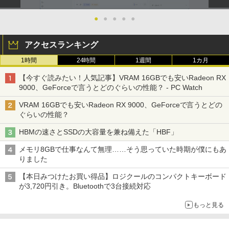
●
●
●
●
●
アクセスランキング
1時間
24時間
1週間
1カ月
【今すぐ読みたい！人気記事】VRAM 16GBでも安いRadeon RX
9000、GeForceで言うとどのぐらいの性能？ - PC Watch
VRAM 16GBでも安いRadeon RX 9000、GeForceで言うとどの
ぐらいの性能？
HBMの速さとSSDの大容量を兼ね備えた「HBF」
メモリ8GBで仕事なんて無理……そう思っていた時期が僕にもあ
りました
【本日みつけたお買い得品】ロジクールのコンパクトキーボード
が3,720円引き。Bluetoothで3台接続対応
もっと見る