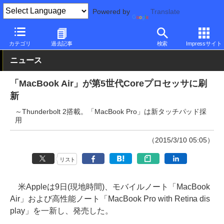
Powered by
Translate
PC Watch
パソコン/タブレット/スマートフォン
ノートパソコン
カテゴリ
過去記事
検索
Impressサイト
ニュース
「MacBook Air」が第5世代Coreプロセッサに刷
新
～Thunderbolt 2搭載。「MacBook Pro」は新タッチパッド採
用
（2015/3/10 05:05）
リスト
米Appleは9日(現地時間)、モバイルノート「MacBook
Air」および高性能ノート「MacBook Pro with Retina dis
play」を一新し、発売した。