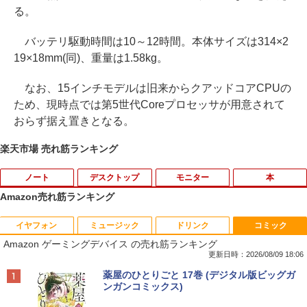
る。
バッテリ駆動時間は10～12時間。本体サイズは314×2
19×18mm(同)、重量は1.58kg。
なお、15インチモデルは旧来からクアッドコアCPUの
ため、現時点では第5世代Coreプロセッサが用意されて
おらず据え置きとなる。
楽天市場 売れ筋ランキング
ノート
デスクトップ
モニター
本
Amazon売れ筋ランキング
イヤフォン
ミュージック
ドリンク
コミック
【ノートPC用】【あんしん3ヶ月に延長
中古パソコン | NEC | Mate MKM28L-3 |
NEC AS223WM 液晶モニター 21.5イン
宇宙兄弟（46） 【電子書籍】[ 小山宙哉
1
1
1
1
Amazon ゲーミングデバイス の売れ筋ランキング
保証】通常付属している30日の保証期間
Windows11 | デスクトップ | 一年保証 |
チワイド 白 ホワイト 1920×1080 （フル
]
が3ヶ月に延長されます。【単品購入・併
第8世代 | Core i5 8400 2.8(〜最大4.0)G
HD）TN 白色LEDバックライト ミニ D-s
更新日時：2026/08/09 18:06
用不可※レビューキャンペーンは除く /
Hz | MEM:8GB | SSD:256GB | DVDマル
ub VGA HDMI ディスプレイ PS4 switch
￥1,131
Anker Soundcore P40i オフホワイト
BRUCE WAYNE feat. Flo Milli, ATL Jacob
【Amazon.co.jp限定】 い・ろ・は・す 2L P
薬屋のひとりごと 17巻 (デジタル版ビッグガ
ノートパソコン専用】
チ | 無線LAN:なし | Win11Pro64bit
対応 スイッチ 【中古】
[Explicit]
ET ラベルレス ×8本
ンガンコミックス)
￥7,990
￥1,000
￥12,000
￥5,200