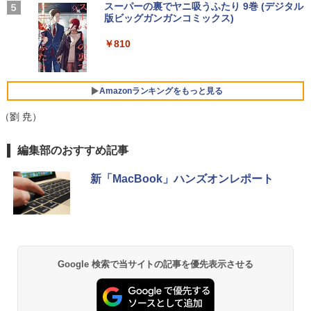
応】Dell OptiPlex 3070 SFF/第9世代 Co
【お買い物マラソ開催中！P最大31.5%還
On My Road (Stadium ver.)
スーパーの裏でヤニ吸うふたり 9巻 (デジタル
4
全16巻+別巻5冊定番セット [ 山本 博文
￥1,964
re i5/メモリ:8GB/16GB/32GB/SSD:256
元】五年保証 白 モバイルモニター 15.6
版ビッグガンガンコミックス)
【Amazon.co.jp限定】 伊藤園 磨かれて、澄
]
【今だけ】全品ポイント10倍 お買い物マ
GB/512GB/1TB/USB 3.1/DP/HDMI/Wi-fi/
インチ FHD 1920×1080 1080P Fast IPS
みきった日本の水 2L 8本 ラベルレス [ ケース
4
￥250
ラソン★8/4～8/11★中古パソコン ノー
2画面出力/Windows11/Windows10/Offi
パネル PU保護カバー付き 非光沢 1200:1
] [ 水 ] [ ペットボトル ] [ 箱買い ] [ ストック
￥810
￥23,760
トPC NEC VersaPro VX-4 PC-VKT16XZ
ce/中古 デスクトップ デスクトップPC
高コントラスト 超軽量 640g スピーカー
Xiaomi シャオミ REDMI Buds 8 Lite ワイヤ
] [ 水分補給 ]
G4 Core i5 8250U メモリ8GB / 16GB 中
内蔵 Type-C/HDMI 接続 PS5/Switch/PC/
レスイヤホン Bluetooth 5.4 ノイズキャンセ
古SSD 2.5インチ128GB / 256GB / 512G
スマホ対応 MFP156T1F
リング ANC 36時間再生
￥37,800
￥998
B Windows11 Pro 64bit【送料無料】
Amazonランキングをもっと見る
【1年保証】
￥8,999
￥3,480
（劉 尭）
￥17,800
NEC Mate ML-D 単体 Windows11 64bit
5
HDMI Core i5 12400 メモリー16GB 高
編集部のおすすめ記事
速SSD256GB+HDD500GB DVDマルチ
【楽天1位!1,600円OFFクーポン 8/4 20:
5
デスクトップパソコン【中古】【30日保
00-8/11 01:59】Xiaomi Monitor A24i 20
【1500円OFFクーポン】【テンキー&Wi
証】20007027
26 ディスプレイ 1080P 23.8インチ 144
5
新「MacBook」ハンズオンレポート
-Fi】ノートパソコン 15.6インチ SSD128
Hzリフレッシュレート sRGB99% 1670
GB メモリ8GB Core i3 第8世代 Micros
万色 300nits ΔE＜1 低ブルーライト 大
￥59,800
oft Office付き Windows11 Lenovo Thi
画面 TÜV認証 目にやさしい 調整可能な
nkpad L580 中古ノートパソコン PC パ
スタンド VESA
ソコン 中古ノートPC 中古PC SSD1TB
メモリ16GB 中古パソコン レノボ
￥12,580
Google 検索で当サイトの記事を優先表示させる
￥21,800