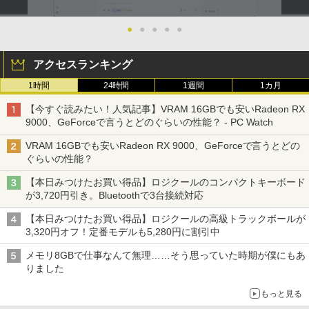
●
●
●
●
●
アクセスランキング
1時間
24時間
1週間
1カ月
【今すぐ読みたい！人気記事】VRAM 16GBでも安いRadeon RX
9000、GeForceで言うとどのぐらいの性能？ - PC Watch
VRAM 16GBでも安いRadeon RX 9000、GeForceで言うとどの
ぐらいの性能？
【本日みつけたお買い得品】ロジクールのコンパクトキーボード
が3,720円引き。Bluetoothで3台接続対応
【本日みつけたお買い得品】ロジクールの高級トラックボールが
3,320円オフ！定番モデルも5,280円に割引中
メモリ8GBで仕事なんて無理……そう思っていた時期が僕にもあ
りました
もっと見る