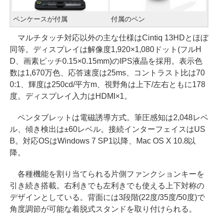
ペンケースが付属
付属のペン
マルチタッチ対応以外の主な仕様はCintiq 13HDとほぼ
同等。ディスプレイは解像度1,920×1,080ドット(フルH
D、画素ピッチ0.15×0.15mm)のIPS液晶を採用。表示色
数は1,670万色、応答速度は25ms、コントラスト比は70
0:1、輝度は250cd/平方m、視野角は上下/左右ともに178
度。ディスプレイ入力はHDMI×1。
ペンタブレットは電磁誘導方式。筆圧感知は2,048レベ
ル、傾き検出は±60レベル。接続インターフェイスはUS
B。対応OSはWindows 7 SP1以降、Mac OS X 10.8以
降。
各種機能を割り当てられる片側ファンクションキーを
引き続き搭載。右利きでも左利きでも使える上下対称の
デザインとしている。背面には3段階(22度/35度/50度)で
角度調節が可能な着脱式スタンドを取り付けられる。