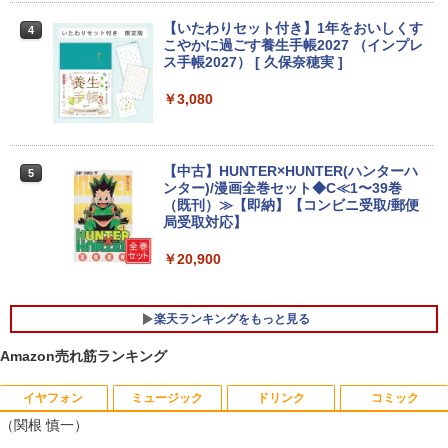
D 液晶ディスプレイ 修理交換用液晶パネ
ン】 【3年保証】東芝 TOSHIBA DYNAB
HP ProOne 600 G6 AIO 21.5インチ 第1
3
ル
OOK DYNABOOK B65/DN SSD256GB
0世代 Core i5 メモリ16GB Nvme M.2 S
【いたわりセット付き】1年をおいしくす
4
メモリ8GB Core i5 Windows 11 Pro 中
SD 512GB Office付き Webカメラ WiFi
こやかに過ごす養生手帳2027 （インプレ
古 アウトレット 返品 送料無料 中古ノー
Type-C Windows11 一体型 中古パソコ
￥10,000
ス手帳2027） [ 久保奈穂実 ]
トパソコン 中古パソコン ノートパソコン
ン
ノート ノートPC OFFICE付き
￥3,080
￥48,800
￥27,500
【1,000円クーポン＋ポイント最大31.5%
4
還元！】PCモニター 液晶ディスプレイ 2
4インチ VA FHD 1080P フルHD 非光沢
【中古】HUNTER×HUNTER(ハンターハ
5
ディスプレイ（100Hz/VGA/HDMI1.4 ブ
Win11搭載 デスクトップパソコン一体型
4
ンター)/漫画全巻セット◆C≪1〜39巻
ルーライト軽減 フリッカーレス VESA対
超得2,000円OFF&P2倍｜レッツノート｜
デスクトップ新品 Office付き 24型フルH
4
（既刊）≫【即納】【コンビニ受取/郵便
応 Adaptive Sync対応 4000:1コントラ
Microsoft office 2019 H&B付き｜中古
D液晶一体型 デスクトップパソコン Core
局受取対応】
スト チルト調節可 PCモニター KTC H24
ノートパソコン Windows11 office付｜
i7 3615MQ メモリ16GB SSD512GB US
V27
メモリ8GB SSD256GB｜Panasonic Le
B 3.0 無線搭載 初心者向け 初期設定済み
￥20,900
t's note｜中古ノートパソコン 軽量 薄型
テレワーク応援 在宅勤務
｜モバイルPC｜ノートパソコン B5サイ
￥10,143
ズ｜パソコン｜中古パソコン｜中古PC
￥52,999
楽天ランキングをもっと見る
￥29,800
Amazon売れ筋ランキング
液晶ディスプレイ 23インチ ディスプレ
5
イ フィリップス 液晶モニター パソコン
【週末限定999円OFF！】 最新マイクロ
5
モニター ゲーミングモニター PCモニタ
ソフトオフィス2024付き microsoft offi
イヤフォン
ミュージック
ドリンク
コミック
ー 23.8 1920×1080 HDMI D-Sub ブラッ
MS Office 2024 H&B 搭載｜中古ノート
ce付き 中古パソコン 中古 デスクトップ
5
（関根 慎一）
ク スピーカー：なし 24E2N2100/11
パソコン Windows11 Office付｜Core i5
パソコン 最新オフィス 第10世代 国内メ
第8世代 以降 SSD 512GB メモリ 8GB｜
ーカー 安心サポート 高品質 Windows11