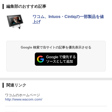
DELL Latitude 3500｜中古パソコン 中
Pro NEC Mate MKH29B-9 Core i7 16G
￥11,480
Anker Soundcore P40i オフホワイト
BRUCE WAYNE feat. Flo Milli, ATL Jacob
by Amazon 天然水 ラベルレス 500ml ×24本
薬屋のひとりごと 17巻 (デジタル版ビッグガ
編集部のおすすめ記事
古 ノートパソコン 無線 15.6インチ HD
B 中古 パソコン デスクトップパソコン
[Explicit]
富士山の天然水 バナジウム含有 水 ミネラル
ンガンコミックス)
テンキー WEBカメラ Bluetooth HDMI
ウォーター ペットボトル 静岡県産 500ミリリ
￥7,990
タイプC｜Word Excel PowerPoint
ワコム、Intuos・Cintiqの一部製品を値
￥84,000
ットル (Smart Basic)
￥250
￥770
上げ
￥33,800
￥1,380
Anker Soundcore P31i ブラック
BRUCE WAYNE feat. Flo Milli, ATL Jacob
異世界居酒屋「のぶ」(22) (角川コミックス・
[Explicit]
エース)
【Amazon.co.jp限定】 い・ろ・は・す 2L P
ET ラベルレス ×8本
￥5,990
Google 検索で当サイトの記事を優先表示させる
￥250
￥832
￥1,112
Anker Soundcore Liberty 5 ミッドナイトブ
On My Road (Stadium ver.)
ONE PIECE モノクロ版 115 (ジャンプコミッ
ラック
クスDIGITAL)
by Amazon 天然水ラベルレス 2L×9本
￥250
￥14,990
￥594
￥1,117
関連リンク
ワコムのホームページ
http://www.wacom.com/
【2026年アップグレード版】AOKIMI ワイヤ
On My Road (Stadium ver.)
HUNTER×HUNTER モノクロ版 39 (ジャンプ
レスイヤホン bluetooth イヤホン V12 小型
コミックスDIGITAL)
by Amazon 炭酸水 ラベルレス 500ml ×24本
軽量 ブルートゥースHi-Fi 最大36時間再生 ぶ
強炭酸水 ペットボトル 500ミリリットル (Sm
￥250