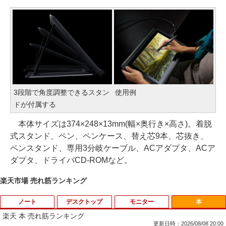
3段階で角度調整できるスタン
使用例
ドが付属する
本体サイズは374×248×13mm(幅×奥行き×高さ)。着脱
式スタンド、ペン、ペンケース、替え芯9本、芯抜き、
ペンスタンド、専用3分岐ケーブル、ACアダプタ、ACア
ダプタ、ドライバCD-ROMなど。
楽天市場 売れ筋ランキング
ノート
デスクトップ
モニター
本
楽天 本 売れ筋ランキング
更新日時：2026/08/08 20:00