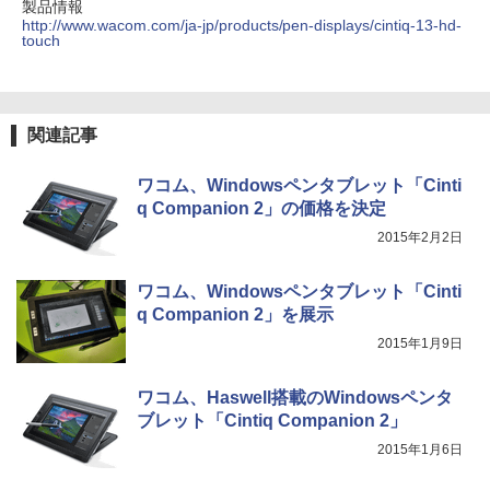
るーとゅーす コードレス ENCノイズキャン
art Basic)
￥572
製品情報
セリング 自動ペアリング Type-C充電 マイク
http://www.wacom.com/ja-jp/products/pen-displays/cintiq-13-hd-
付き 防水 タッチ式音量調整 スポーツ/通勤/通
touch
￥1,625
学/WEB会議(ホワイト)
BUGS LIFE
スーパーの裏でヤニ吸うふたり 9巻 (デジタル
￥1,964
版ビッグガンガンコミックス)
【Amazon.co.jp限定】 伊藤園 磨かれて、澄
みきった日本の水 2L 8本 ラベルレス [ ケース
￥250
関連記事
] [ 水 ] [ ペットボトル ] [ 箱買い ] [ ストック
￥810
Xiaomi シャオミ REDMI Buds 8 Lite ワイヤ
] [ 水分補給 ]
レスイヤホン Bluetooth 5.4 ノイズキャンセ
ワコム、Windowsペンタブレット「Cinti
リング ANC 36時間再生
￥998
q Companion 2」の価格を決定
2015年2月2日
￥3,480
ワコム、Windowsペンタブレット「Cinti
q Companion 2」を展示
2015年1月9日
ワコム、Haswell搭載のWindowsペンタ
ブレット「Cintiq Companion 2」
2015年1月6日