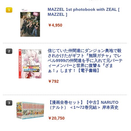
【★最大100%ポイント】【新生活応援・
中古パソコン | Dell | OptiPlex 3070 SFF
引き出し付きモニター台(NM01 ミドルブ
MAZZEL 1st photobook with ZEAL [
1
1
1
1
2026】【Office 2019 H&B】富士通 MU
| Windows11 | デスクトップ | 一年保証 |
ラウン) 【玄関先迄納品】 ニトリ
MAZZEL ]
937/Celeron 3865U/メモリ:4GB/8GB/S
第9世代 | Core i5 9500 3.0(〜最大4.4)G
SD:128GB/256GB/512GB/1TB/13.3型/
Hz | MEM:8GB | SSD:512GB(新品) | DV
￥2,990
￥4,950
フルHD/wifi/HDMI/USB3.0/中古 ノート
Dマルチ | 無線LAN:なし | Win11Pro64Bi
パソコン/モバイルPC/Windows11
t | VGA追加モデル
￥9,999
￥34,980
【超特価】厳選大手メーカー 液晶モニタ
信じていた仲間達にダンジョン奥地で殺
2
2
ー シークレット 22-23型ワイド フルHD
されかけたがギフト『無限ガチャ』でレ
（1920x1080） HDMI指定可 ノングレア
ベル9999の仲間達を手に入れて元パーテ
EIZO IIYAMA 三菱 富士通 NEC IO-DATA
ィーメンバーと世界に復讐＆『ざま
LTE対応 中古美品 / タッチ 10.5インチ M
【エントリーでポイント100％還元チャ
2
2
Dell HP PHILIPS等 液晶ディスプレイ
ぁ！』します！【電子書籍】
icrosoft Surface GO2 Model.1927 フル
ンス】GMKtec G10 ミニPC【AMD Ryz
【中古】
HD対応WUXGA/ 第8世代CoreM3-8100
en 5 3500U DDR4 16GB 512GB/256GB/
Y/ 8GB/ 爆速NVMe 128GB-SSD/ カメラ/
1T SSD】4C/8T 3.7GHz 64GB 16T拡張
￥792
Wi-Fi6/ Office付きWindows11/ Win11
Windows11 Pro 8K/4K 3画面出力 LAN *
￥4,480
中古ノートパソコン 中古パソコン 中古P
2 WiFi5 Bluetooth5.0 Nucbox みにpc
C タブレット 税込送料無料 即日発送
Ryzen 5 N95/N97/N100/4300U/N150よ
り高性能
【漫画全巻セット】【中古】NARUTO
3
￥20,990
Yoothi 互換品 液晶 15.6インチ N156BG
（ナルト） ＜1〜72巻完結＞ 岸本斉史
3
￥61,999
A-EB3 NT156WHM-N30 NT156WHM-N3
4 NT156WHM-N35 NT156WHM-N40 NT
￥20,750
156WHM-N44 BOE076E 対応 45% NTS
C 60Hz 1920x1080 FullHD IPS LED LC
【期間限定P15倍+最大10%OFFクーポ
3