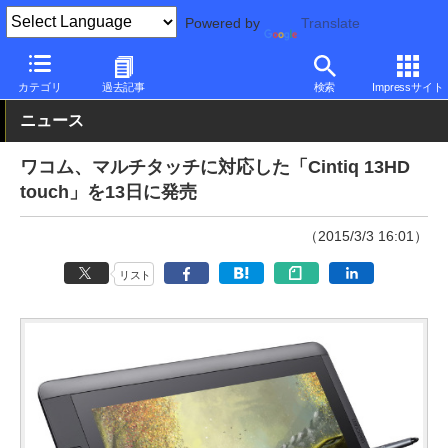
Powered by
Translate
PC Watch
半導体/周辺機器
ペンタブレット
ワコム
カテゴリ
過去記事
検索
Impressサイト
ニュース
ワコム、マルチタッチに対応した「Cintiq 13HD
touch」を13日に発売
（2015/3/3 16:01）
リスト