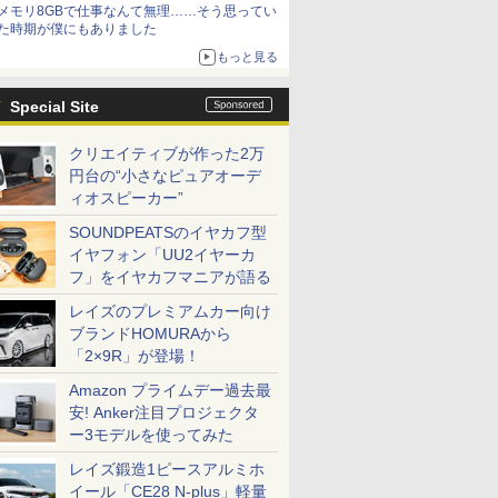
メモリ8GBで仕事なんて無理……そう思ってい
た時期が僕にもありました
もっと見る
Special Site
クリエイティブが作った2万
円台の“小さなピュアオーデ
ィオスピーカー”
SOUNDPEATSのイヤカフ型
イヤフォン「UU2イヤーカ
フ」をイヤカフマニアが語る
レイズのプレミアムカー向け
ブランドHOMURAから
「2×9R」が登場！
Amazon プライムデー過去最
安! Anker注目プロジェクタ
ー3モデルを使ってみた
レイズ鍛造1ピースアルミホ
イール「CE28 N-plus」軽量