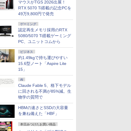
マウスがTGS 2026出展！
RTX 5070 Ti搭載の記念PCを
49万9,800円で発売
ゲーミング
認定再生メモリ採用のRTX
5080/5070 Ti搭載ゲーミング
PC、ユニットコムから
ビジネス
約1.49kgで持ち運びやすい
15.6型ノート「Aspire Lite
15」
AI
Claude Fable 5、格下モデル
に回される不満が85%減。生
物学の質問で
HBMの速さとSSDの大容量
を兼ね備えた「HBF」
本日みつけたお買い得品