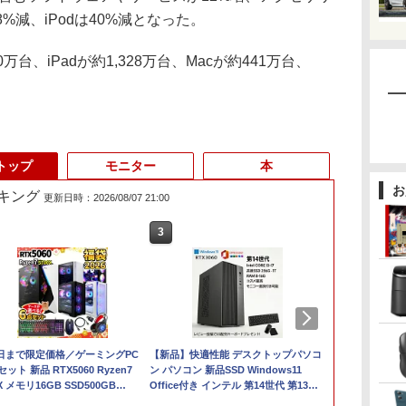
8%減、iPodは40%減となった。
0万台、iPadが約1,328万台、Macが約441万台、
。
トップ
モニター
本
お
キング
更新日時：2026/08/07 21:00
3
4
3
5
6
1
%オ
1日まで限定価格／ゲーミングPC
中古ノートパソコン フ
中古ノートパソコン イ
【新品】快適性能 デスクトップパソコ
【中古・軽量SSD搭
【★最大100
【★新品20％
ー
セット 新品 RTX5060 Ryzen7
ルHD モバイル 超軽量
ンテル Celeron Core
ン パソコン 新品SSD Windows11
載】新生活応援 新春
ト】【新生活
MINISFORU
0X メモリ16GB SSD500GB
11.6 型 SONY VAIO
i5 Windows11 Pro
Office付き インテル 第14世代 第13世
ノートパソコン 中古
2026】【Offic
ル Core Ultr
ice
dows11 デスクトップPC WPS
VJP111 Core i5-4210U
Office 2024付き メモ
代 Core i5-6400 I5-12400F i7 I5 3470
パソコン NEC
H&B】NEC Ve
ベアボーンキッ