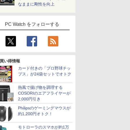
なままに剛性を向上
PC Watch をフォローする
買い得情報
カード付きの「プロ野球チッ
プス」が24袋セットでオトク
7
2
8
9
3
10
熱風で揚げ物を調理する
COSORIのエアフライヤーが
2,000円引き
Philipsのゲーミングマウスが
約1,200円オトク！
%ポイン
OFFクーポン】
MS限定クーポンあり!
＼11日まで限定価格／ゲーミングPC
7インチ タブレット 中
【永久保証・当日発
【新品】快適性能 デスク
【大特価】中
応援・
M M1 liteミニPC、インテ
高性能 第10世代
福袋 セット 新品 RTX5060 Ryzen7
古美品 Panasonic
送 全国送料無料】
ン パソコン 新品SSD Wind
Latitude 
e 2019
a 5 125U、16GB+512GB/
Celeron CPUにアップ
5700X メモリ16GB SSD500GB
TOUGHPAD FZ-M1 タ
Crucial ノートPC用 メ
Office付き インテル 第14
Core i5 1
モトローラのスマホが約1万
rsaPro/
トPC、DDR5
グレード中! 中古ノー
Windows11 デスクトップPC WPS
フパッド FZM1シリー
モリ PC4-
代 Core i5-6400 I5-12400F 
代CPU メ