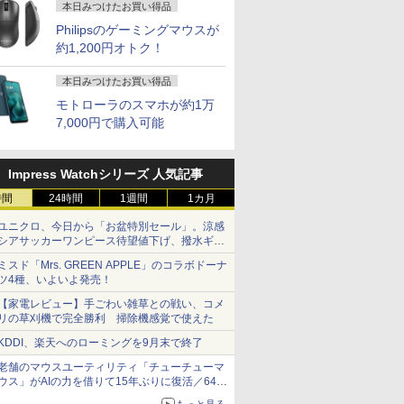
本日みつけたお買い得品
Philipsのゲーミングマウスが
約1,200円オトク！
本日みつけたお買い得品
モトローラのスマホが約1万
7,000円で購入可能
Impress Watchシリーズ 人気記事
時間
24時間
1週間
1カ月
ユニクロ、今日から「お盆特別セール」。涼感
シアサッカーワンピース待望値下げ、撥水ギア
ショーツは1990円に
ミスド「Mrs. GREEN APPLE」のコラボドーナ
ツ4種、いよいよ発売！
【家電レビュー】手ごわい雑草との戦い、コメ
リの草刈機で完全勝利 掃除機感覚で使えた
KDDI、楽天へのローミングを9月末で終了
老舗のマウスユーティリティ「チューチューマ
ウス」がAIの力を借りて15年ぶりに復活／64bit
化、Windows 10/11、「Chrome」も走り回
もっと見る