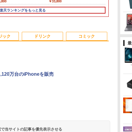
,800
￥12,800
￥11,980
￥33,800
￥13,800
￥9,999
￥132,999
s
ce付き 1年保証 NVMe M.2 SSD 高
SSD128GB メモリ4GB
リ4GB/8GB/16GB選択
SSD 256GB~1TB メモリ 選択可 8GB
VersaPro VB-1 12.5型
第4世代 Core 
SODIMM×2メ
代
配信 動画編集 VTuber対応 eスポ
Bluetooth Wifi カメラ
可 SSD128GB/1TB選
16GB 32GB デスクトップPC 安い 本
訳あり 第6世代Core i3
4GB/8GB/16G
2.5G/Wi-Fi 6
楽天ランキングをもっと見る
高
 初心者 ゲーミングパソコン デス
Windows11 WPS-
択可 15.6型 テンキー
体のみ 高スペック 薄型 激安 省スペー
SSD128GB
型/USB 3.0/
2.1/DP 1.
イン
ップパソコン【当日出荷】
Office 訳アリ品
ビジネス 在宅勤務 学
ス 大容量 高性能
Windows11＋
ードスロット/W
パソコン
カメ
生向け 初期設定不要
Office2019 180日保証
Fi/Office/
設
店長おまかせ中古厳選
送料無料 Office付き
古 パソコン/中
3
3
4
4
5
5
6
6
日
ノートPC ノート パソ
ートパソコ
ジック
ドリンク
コミック
コン 中古PC 在宅ワー
ン/Windows1
最
ク オフィス 中古
ク
特
＼メーカー5年保証／
大人のおしゃれ手帖9月
【初心者向けコスパ最
アンダーニンジャ
【楽天1位常連・超800
高校野球神奈川グラフ
アイ・オー・
【楽天ブック
,120万台のiPhoneを販売
で】
真
【最短即日発送】【新
号増刊 2026年 9月号
強】黒/白 モニター
（18） 【電子書籍】[
冠獲得】黒/白 モニタ
（2026） 第108回全国
器 ワイド液
典】梅山恋和 
写
品】モニター 21.5イン
[雑誌]
21.5 / 23.8 / 27型 pcモ
花沢健吾 ]
ー 21.5 / 23.8 / 24.5 /
高校野球選手権神奈川
レイ 23.8型/L
集『COCOI
Hz
チモニター ディスプレ
ニター 100Hz ゲーミン
27型 240Hz/200Hz
大会 [ 神奈川新聞社 ]
A241DB
イロ）』(ポ
￥12,800
￥1,740
￥11,999
￥792
￥11,999
￥2,200
￥12,370
￥3,599
イ PCモニター ASUS
グモニター HDMI 24イ
/180Hz/165Hz/100Hz
1枚) [ 梅山恋和
.
Anker Soundcore
On My Road
by Amazon 天然水
ONE PIECE モノクロ
【2026年アップグレ
On My Road
by Amazon 炭酸水
HUNTER×HUNTER
Xiaomi シャオミ
BUGS LIFE
コカ・コーラ やかんの
スーパーの裏でヤニ吸
液晶ディスプレイ
ンチ 1920*1080 FHD
ゲーミングモニター
Liberty 5 ミッドナイ
(Stadium ver.)
ラベルレス 2L×9本
版 115 (ジャンプコミ
ード版】AOKIMI ワ
(Stadium ver.)
ラベルレス 500ml
モノクロ版 39 (ジャ
REDMI Buds 8 Lite ワ
麦茶 from 爽健美茶 ラ
うふたり 9巻 (デジタル
 フ
VP229HFZ 22型
パソコン モニター デ
1ms応答 pcモニター
￥250
トブラック
ックスDIGITAL)
イヤレスイヤホン
×24本 強炭酸水 ペッ
ンプコミックス
イヤレスイヤホン
ベルレス
版ビッグガンガンコミ
ー
1920×1080 応答速度
ィスプレイ 非光沢 VA
パソコン モニター 非
￥250
￥1,117
￥250
水
bluetooth イヤホン
トボトル 500ミリリ
DIGITAL)
Bluetooth 5.4 ノイズ
650mlPET×24本
ックス)
ー
1ms リフレッシュレー
4000:1 角度調整 VESA
光沢 スピーカー内蔵
￥14,990
￥594
￥1,964
￥1,625
￥572
￥3,480
￥2,009
￥810
V12 小型軽量 ブルー
ットル (Smart
キャンセリング ANC
EN
ト100Hz IPSパネル 液
Freesync
HDR/Freesync/VESA
トゥースHi-Fi 最大
Basic)
36時間再生
晶モニター 5年保証付
ps4/ps5/xbox スピー
cocopar HG-238
36時間再生 ぶるーと
き 動画閲覧 仕事 在宅
カー内蔵 kksmart
 検索で当サイトの記事を優先表示させる
ゅーす コードレス