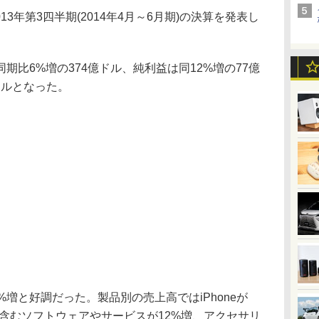
013年第3四半期(2014年4月～6月期)の決算を発表し
比6%増の374億ドル、純利益は同12%増の77億
ドルとなった。
増と好調だった。製品別の売上高ではiPhoneが
esを含むソフトウェアやサービスが12%増、アクセサリ