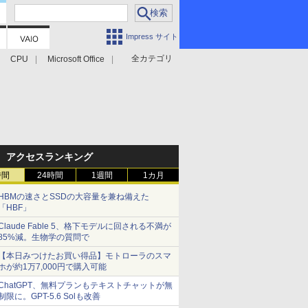
Impress サイト
全カテゴリ
CPU
Microsoft Office
アクセスランキング
時間
24時間
1週間
1カ月
HBMの速さとSSDの大容量を兼ね備えた
「HBF」
Claude Fable 5、格下モデルに回される不満が
85%減。生物学の質問で
【本日みつけたお買い得品】モトローラのスマ
ホが約1万7,000円で購入可能
ChatGPT、無料プランもテキストチャットが無
制限に。GPT-5.6 Solも改善