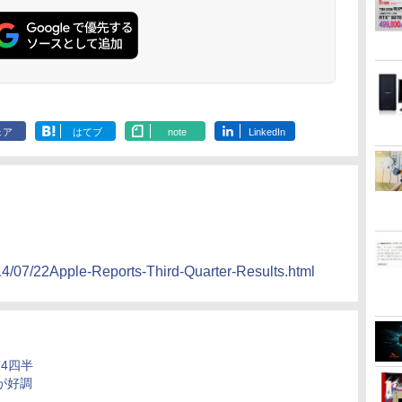
楽天ランキング4冠
ENCノイズキャンセ
リング 自動ペアリン
グ Type-C充電 マイ
ク付き 防水 タッチ式
音量調整 スポーツ/通
勤/通学/WEB会議(ホ
ワイト)
ェア
はてブ
note
LinkedIn
014/07/22Apple-Reports-Third-Quarter-Results.html
第4四半
cが好調