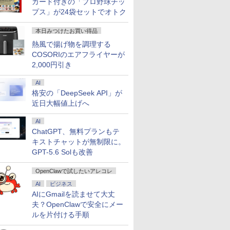
カード付きの「プロ野球チッ
プス」が24袋セットでオトク
本日みつけたお買い得品
熱風で揚げ物を調理する
COSORIのエアフライヤーが
2,000円引き
AI
格安の「DeepSeek API」が
近日大幅値上げへ
AI
ChatGPT、無料プランもテ
キストチャットが無制限に。
GPT-5.6 Solも改善
OpenClawで試したいアレコレ
AI
ビジネス
AIにGmailを読ませて大丈
夫？OpenClawで安全にメー
ルを片付ける手順