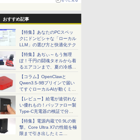
る。復活記念で2026年末まで500円
おすすめ記事
【特集】あなたのPCスペッ
クにドンピシャな「ローカル
LLM」の選び方と快適化テク
【特集】あぢぃ～もう無理
ぽ！千円の闘魂タオルから着
るエアコンまで、夏の冷感グ
ッズ一挙紹介
【コラム】OpenClawと
Qwen3.5-9Bプリインで届い
てすぐローカルAIが動くミニ
PC「SER9 Pro」
【レビュー】給電が途切れな
い優れもの！バッファロー製
Type-C充電器の検証で分か
ったこと
【特集】電源内蔵で0.9Lの衝
撃。Core Ultra X7の性能を極
限まで引き出したミニ
PC「GPD BOX」