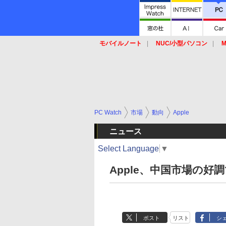
モバイルノート
NUC/小型パソコン
M
SSD
キーボード
マウス
PC Watch
市場
動向
Apple
ニュース
Select Language
▼
Apple、中国市場の好
ポスト
リスト
シ