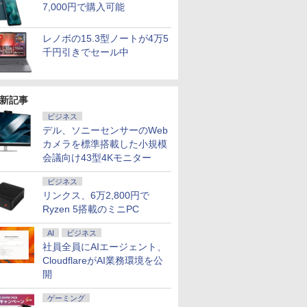
￥19,800
￥149,800
￥22,990
￥24,659
￥33,800
￥29,800
7,000円で購入可能
i5/メモリ:
モリ、PCIe4.0 SSD 、
トパソコン
Office付き 1年保証 NVMe M.2 SSD 高
ズ Windows11 [ Core
25600(DDR4-3200)
SSD 256GB~1TB メモリ
SSD256G
B/SSD:128GB/256GB/512GB/1TB/15.6
/Bluetooth 5.2、HDMI
Windows11 SSD換装
性能 配信 動画編集 VTuber対応 eスポ
i5-7Y57 / CoreM-6Y57
16GB(8GBx2枚)
16GB 32GB デスクトップ
フルHD
DVD/SDカ
4/USB4、3画面出力対応 ミニ
対応 中古パソコン ノ
ーツ 初心者 ゲーミングパソコン デス
選択可] [8GB / 4GB]
SODIMM
体のみ 高スペック 薄型 激
Windows1
レノボの15.3型ノートが4万5
i-
ート Windows11 おま
クトップパソコン【当日出荷】
[爆速256GB-SSD /
ス 大容量 高性能
証 レビュ
千円引きでセール中
無線マウス/中
かせパソコン 無線LAN
128GB-SSD] カメラ
Office 
古PC ノ
DVDドライブ Office付
無線 リカバリ Office
ン ノート
7
7
8
8
9
9
10
10
き ノートパソコン 中
付きWin11【中古ノー
ル 中古パ
1
古 パソコン ノートPC
トパソコン 中古パソコ
ノートパソコ
新記事
ン 中古PC】税込送料
ートPC
無料
ビジネス
デル、ソニーセンサーのWeb
カメラを標準搭載した小規模
会議向け43型4Kモニター
データ機
ス限定特
【縦画面対応/スピーカ
魔女と傭兵（9） 【電
MSI 液晶ディスプレ
【3周年記念BOXセッ
【セール期間中 P20
DIME (ダイム) 2026年
《5000円
町人Aは悪
晶ディスプ
2nd写真
ー内蔵】 Dell Pro 24
子書籍】[ 宮木真人 ]
ビジネス
イ ［23.8型 / フル
ト】1年をおいしくすこ
倍】WINTEN モバイル
11月号 [雑誌] 【特集:
★17日9:
うしても救
CD-
RO（ココ
液晶モニター
HD(1920×1080) / ワイ
やかに過ごす養生手帳
モニター 15.6インチ テ
踊る大捜査線】
ルモニター 
ぶと空と
リンクス、6万2,800円で
￥792
ストカード
E2425HSM 23.8型 フル
ド / 144Hz］ PRO
2027 （インプレス手帳
レワーク/デュアルモニ
スタンドカ
10【電子
Ryzen 5搭載のミニPC
￥16,398
￥16,648
￥6,380
￥18,800
￥1,300
￥24,800
￥726
 ]
HD IPS リフレッシュレ
MP243W E14
2027） [ 久保奈穂実 ]
ター/サブモニターに最
モバイルデ
イラスト付
ート 100Hz VESA 対応
適！ゲーミング 1080P
フルハイビ
籍】[ 目黒
AI
ビジネス
スピーカー HDMI
FHD IPSパネル 軽量 薄
グレア液晶
社員全員にAIエージェント、
DisplayPort VGA モニ
型 非光沢 カバー付 ミ
単接続 ス
CloudflareがAI業務環境を公
ター 液晶 液晶モニター
ニPC Switch iPhone
液晶モニタ
開
液晶ディスプレイ デル
Type-C/HDMI接続 [1年
ルモニター 
23.8インチ パソコンモ
保証] WT-156H2-BS
リスオーヤマ
ニター ピボット 新品
ゲーミング
5523
EF164S-B 