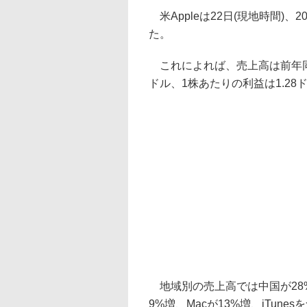
米Appleは22日(現地時間)、2
た。
これによれば、売上高は前年同期
ドル、1株あたりの利益は1.28
地域別の売上高では中国が28%
9%増、Macが13%増、iTun