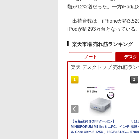
類が12%増だった。一方iPadは
出荷台数は、iPhoneが約3,52
iPodが約293万台となっている
楽天市場 売れ筋ランキング
ノート
デスク
楽天 デスクトップ 売れ筋ラン
3
10
1
1
2
2
C
久保証・当日発
【新品】快適性能 デスクトップパソコ
【大特価】中古 DELL
【期間限定破格金
【★新品20％OFFクーポン】
【マラソンP5倍/10
＼1
全国送料無料】
ン パソコン 新品SSD Windows11
Latitude 5330 P138G
額！】新生活 新古品
MINISFORUM M1 liteミニPC、インテ
フクーポン】中古ノ
福袋 
cial ノートPC用 メ
Office付き インテル 第14世代 第13世
Core i5 1235U 第12世
Win11搭載 パソコンノ
ル Core Ultra 5 125U、16GB+512GB/
トパソコン
570
PC4-
代 Core i5-6400 I5-12400F i7 I5 3470
代CPU メモリ8GB
ートパソコンoffice付
ベアボーンキットPC、DDR5
Windows11 Pro Off
Win