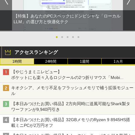
【特集】あなたのPCスペックにドンピシャな「ローカル
LLM」の選び方と快適化テク
●
●
●
●
●
アクセスランキング
1時間
24時間
1週間
1カ月
【やじうまミニレビュー】
ポケットにも楽々入るロジクールの2つ折りマウス「Mobi
Fold」。その気になるギミックとは？
キオクシア、メモリ不足をフラッシュメモリで補う拡張モジュー
ル
【本日みつけたお買い得品】2方向同時に送風可能なShark製タ
ワーファンが9,940円引き
【本日みつけたお買い得品】32GBメモリのRyzen 9 8945HS搭
載ミニPCが2万円オフ