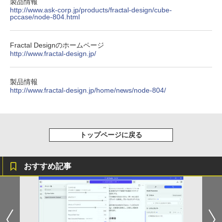
￥810
製品情報
セリング 自動ペアリング Type-C充電 マイク
http://www.ask-corp.jp/products/fractal-design/cube-
￥1,653
付き 防水 タッチ式音量調整 スポーツ/通勤/通
pccase/node-804.html
学/WEB会議(ホワイト)
ちいかわ タロット 22枚のオリジナル
On My Road (Stadium ver.)
ONE PIECE モノクロ版 115 (ジャンプコミッ
5
￥1,964
カード付き [ ナガノ ]
Fractal Designのホームページ
クスDIGITAL)
by Amazon 炭酸水 ラベルレス 500ml ×24本
http://www.fractal-design.jp/
強炭酸水 ペットボトル 500ミリリットル (Sm
￥250
art Basic)
￥1,650
￥594
Xiaomi シャオミ REDMI Buds 8 Lite ワイヤ
レスイヤホン Bluetooth 5.4 ノイズキャンセ
￥1,625
製品情報
リング ANC 36時間再生
http://www.fractal-design.jp/home/news/node-804/
￥2,980
トップページに戻る
おすすめ記事