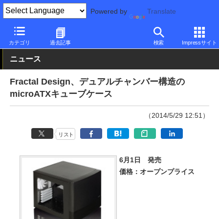
Powered by
Translate
PC Watch
半導体/周辺機器
自作PCパーツ
ケース
カテゴリ
過去記事
検索
Impressサイト
ニュース
Fractal Design、デュアルチャンバー構造の
microATXキューブケース
（2014/5/29 12:51）
リスト
6月1日 発売
価格：オープンプライス