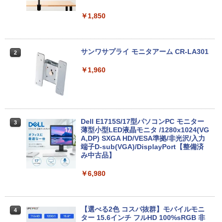
無料
￥12,800
￥1,850
￥29,800
【★最大100%ポイント】省スペース ミ
2
ニパソコン デル DELL OptiPlex 3050 M
サンワサプライ モニタアーム CR-LA301
2
新品 ノートパソコン office2019 付き Wi
icro 第6世代 Core i3 メモリ:4GB SSD:1
2
ndows11 Pro オフィス搭載 14.1インチ
28GB USB 3.0 DisplayPort HDMI Wi-fi
￥1,960
WEBカメラ内蔵 【到着後レビューでプレ
無線LAN 2画面同時出力可能 Windows1
ゼント！】 (平日15時までに決済確認が
0 Windows11 ミニデスクトップ ミニPC
取れたら即日出荷)
￥15,800
￥29,800
Dell E1715S/17型パソコンPC モニター
3
薄型小型LED液晶モニタ /1280x1024(VG
A,DP) SXGA HD/VESA準拠/非光沢/入力
中古パソコン HP ProDesk 400 G7 Small
3
端子D-sub(VGA)/DisplayPort【整備済
【今だけ】全品ポイント10倍 お買い物マ
【Core i3(3.6GHz)/8GB/500GB HDD/Wi
3
み中古品】
ラソン★8/4～8/11★中古パソコン ノー
n11Pro】 HP 当社3ヶ月間保証 イオシス
トPC hp ProBook 450 G7 Core i3 1011
0U メモリ16GB 中古SSD 2.5インチ500
￥6,980
￥18,800
GB Windows11 Pro 64bit【送料無料】
【1年保証】
￥29,800
【選べる2色 コスパ抜群】モバイルモニ
中古パソコン | HP | ProOne 600 G5 All-i
4
4
ター 15.6インチ フルHD 100%sRGB 非
n-One | Windows11 | 一体型 | 一年保証