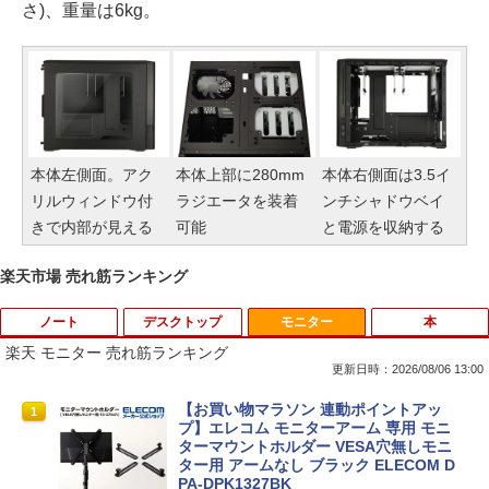
さ)、重量は6kg。
本体左側面。アク
本体上部に280mm
本体右側面は3.5イ
リルウィンドウ付
ラジエータを装着
ンチシャドウベイ
きで内部が見える
可能
と電源を収納する
楽天市場 売れ筋ランキング
ノート
デスクトップ
モニター
本
楽天 モニター 売れ筋ランキング
更新日時：2026/08/06 13:00
【中古・Aランク】富士通 ARROWS Tab
Windows10 Pro 64BIT HP EliteDesk 70
【お買い物マラソン 連動ポイントアッ
1
1
1
Q7310 Aランク 第10世代 Core i5-10210
5 G2 SFF AMD PRO A4-8350B R5 4GB
プ】エレコム モニターアーム 専用 モニ
U メモリ4GB SSD128GB 13.3型 フルHD
SSD 256GB DVD 中古パソコン デスクト
ターマウントホルダー VESA穴無しモニ
タッチパネル Windows11 Office 2019
ップ
ター用 アームなし ブラック ELECOM D
純正キーボード・ペン付 整備済み品 送料
PA-DPK1327BK