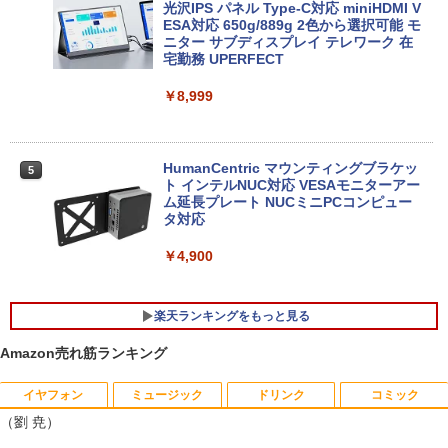
光沢IPS パネル Type-C対応 miniHDMI V
| 第9世代 | Core i3 9100T 3.1(～最大3.7)
ESA対応 650g/889g 2色から選択可能 モ
GHz | MEM:8GB | SSD:256GB(NVMe) |
ニター サブディスプレイ テレワーク 在
【Windows11】【15.6型大画面】【コス
DVD-ROM | 無線LAN:なし | Webカメラ
4
宅勤務 UPERFECT
パ重視モデル】 TOSHIBA dynabook B5
内蔵 | フルHD | Win11Pro64Bit | ACアダ
5 第8世代 Core i5 8250U/1.60GHz 16G
プター付属
B SSD256GB M.2 スーパーマルチ Wind
￥8,999
ows11 64bit WPSOffice 15.6インチ HD
￥19,980
カメラ テンキー 無線LAN 中古パソコン
ノートパソコン PC Notebook
HumanCentric マウンティングブラケッ
5
￥30,500
ト インテルNUC対応 VESAモニターアー
【エントリーでポイント100％還元チャ
5
ム延長プレート NUCミニPCコンピュー
ンス】GMKtec G10 ミニPC【AMD Ryz
タ対応
en 5 3500U DDR4 16GB 512GB/256GB/
1T SSD】4C/8T 3.7GHz 64GB 16T拡張
良品 フルHD 13.3インチ TOSHIBA dyna
Windows11 Pro 8K/4K 3画面出力 LAN *
￥4,900
5
book G83HU Windows11 卓越性能 第1
2 WiFi5 Bluetooth5.0 Nucbox みにpc
1世代Core i5-1135G7 16GB 爆速NVMe
Ryzen 5 N95/N97/N100/4300U/N150よ
式256GB-SSD カメラ 無線Wi-Fi6 リカバ
り高性能
楽天ランキングをもっと見る
リ Office付き Win11【中古ノートパソコ
ン 中古パソコン 中古PC】税込送料無料
￥61,999
Amazon売れ筋ランキング
あす楽対応 即日発送（Windows10も対
応可能）
イヤフォン
ミュージック
ドリンク
コミック
キングダム 80 （ヤングジャンプコミッ
1
￥30,990
（劉 尭）
クス） [ 原 泰久 ]