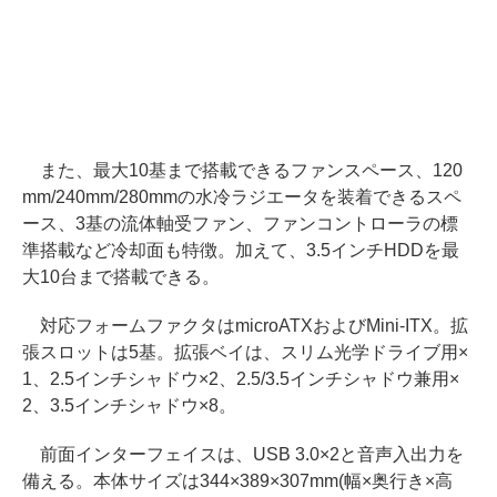
また、最大10基まで搭載できるファンスペース、120
mm/240mm/280mmの水冷ラジエータを装着できるスペ
ース、3基の流体軸受ファン、ファンコントローラの標
準搭載など冷却面も特徴。加えて、3.5インチHDDを最
大10台まで搭載できる。
対応フォームファクタはmicroATXおよびMini-ITX。拡
張スロットは5基。拡張ベイは、スリム光学ドライブ用×
1、2.5インチシャドウ×2、2.5/3.5インチシャドウ兼用×
2、3.5インチシャドウ×8。
前面インターフェイスは、USB 3.0×2と音声入出力を
備える。本体サイズは344×389×307mm(幅×奥行き×高