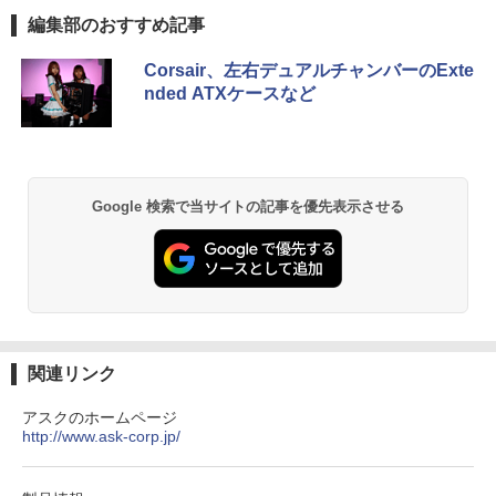
￥770
Anker Soundcore P40i オフホワイト
BRUCE WAYNE feat. Flo Milli, ATL Jacob
by Amazon 天然水 ラベルレス 500ml ×24本
薬屋のひとりごと 17巻 (デジタル版ビッグガ
編集部のおすすめ記事
[Explicit]
富士山の天然水 バナジウム含有 水 ミネラル
ンガンコミックス)
ウォーター ペットボトル 静岡県産 500ミリリ
￥5,990
Corsair、左右デュアルチャンバーのExte
ットル (Smart Basic)
￥250
￥770
nded ATXケースなど
「こうして日本人だけが騙される」マス
2
￥1,380
コミが報じない「国際政治
Anker Soundcore P31i ブラック
BRUCE WAYNE feat. Flo Milli, ATL Jacob
異世界居酒屋「のぶ」(22) (角川コミックス・
￥2,970
[Explicit]
エース)
【Amazon.co.jp限定】 い・ろ・は・す 2L P
ET ラベルレス ×8本
￥4,990
Google 検索で当サイトの記事を優先表示させる
￥250
￥832
￥1,001
妹は知っている（8） 【電子限定特典つ
3
き】 【電子書籍】[ 雁木万里 ]
Anker Soundcore Liberty 5 ミッドナイトブ
On My Road (Stadium ver.)
HUNTER×HUNTER モノクロ版 39 (ジャンプ
ラック
コミックスDIGITAL)
by Amazon 天然水ラベルレス 2L×9本
￥792
￥250
￥14,990
￥572
￥1,117
関連リンク
アスクのホームページ
盛土等防災マニュアルの解説 [ 盛土等防
4
http://www.ask-corp.jp/
【2026年アップグレード版】AOKIMI ワイヤ
BUGS LIFE
スーパーの裏でヤニ吸うふたり 9巻 (デジタル
災研究会 ]
レスイヤホン bluetooth イヤホン V12 小型
版ビッグガンガンコミックス)
コカ・コーラ やかんの麦茶 from 爽健美茶 ラ
軽量 ブルートゥースHi-Fi 最大36時間再生 ぶ
ベルレス 650mlPET×24本
￥250
￥20,900
るーとゅーす コードレス ENCノイズキャン