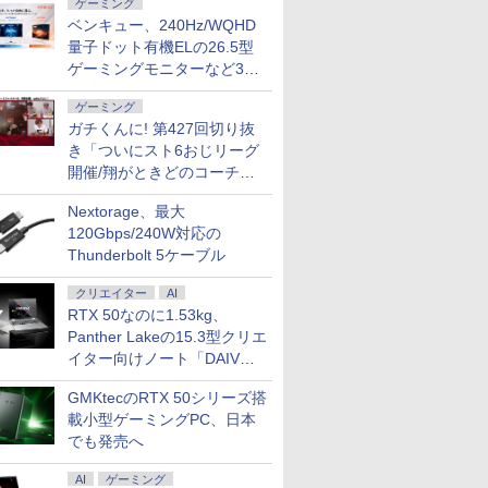
ゲーミング
ベンキュー、240Hz/WQHD
量子ドット有機ELの26.5型
ゲーミングモニターなど3機
種
ゲーミング
ガチくんに! 第427回切り抜
き「ついにスト6おじリーグ
開催/翔がときどのコーチ就
任など」
Nextorage、最大
120Gbps/240W対応の
Thunderbolt 5ケーブル
クリエイター
AI
RTX 50なのに1.53kg、
Panther Lakeの15.3型クリエ
イター向けノート「DAIV
Z5」
GMKtecのRTX 50シリーズ搭
載小型ゲーミングPC、日本
でも発売へ
AI
ゲーミング