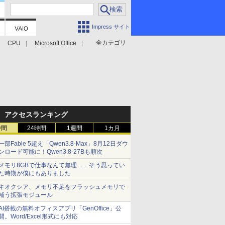
Impress サイト
全カテゴリ
CPU
Microsoft Office
アクセスランキング
時間
24時間
1週間
1カ月
一部Fable 5超え「Qwen3.8-Max」8月12日ダウ
ンロード可能に！Qwen3.8-27Bも順次
メモリ8GBで仕事なんて無理……そう思ってい
た時期が僕にもありました
キオクシア、メモリ不足をフラッシュメモリで
補う拡張モジュール
AI搭載の無料オフィスアプリ「GenOffice」公
開。Word/Excel形式にも対応