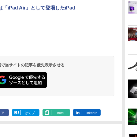
勤/通学/WEB会議(ホ
「iPad Air」として登場したiPad
ワイト)
 検索で当サイトの記事を優先表示させる
ェア
はてブ
note
LinkedIn