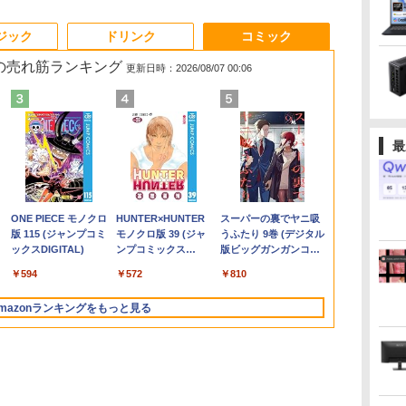
3
3
3
3
4
4
4
4
5
5
5
5
6
6
6
ジック
ドリンク
コミック
 の売れ筋ランキング
更新日時：2026/08/07 00:06
最
選
セ
世
アー
【在庫処分 訳あり】 中
【エントリーでポイン
【3千円以上送料無料】
中古モニター | 液晶デ
MS限定クーポンあり!
ファンレス 業務用 ミ
Philips フィリップス
公式TOEIC Listening
【最新Office2024】中
Khadas Mind 2 ミニ
Dell モニター 19インチ
ちいかわ なんか小さ
本日10倍！高
アースドリー
九条の大罪（1
セ
2
定
古ノートパソコン 第10
ト100％還元のチャン
year note 内科・外科
ィスプレイ | PHILIPS |
【Win11正式対応】
ニpc 【 Intel Core I3 /
240B4QPYEB 24イン
& Reading 問題集 12 [
古ノートパソコン 第8
PC｜intel Core Ultra 7
P1917S IPSパネル
くてかわいいやつ
世代Core i7-
おまかせモニター
子書籍】[ 真鍋
OK
学習
ッ
世代 Core i5
ス】GMKtec ミニpc
編 2027 INTERNAL
243V5QHABA/11 |
Webカメラ&テンキー
メモリ 8GB DDR3 /
チ PLSパネル採用ワイ
ETS ]
世代Core i5 メモリ
155H｜ おすすめミニ
1280x1024 スクエア
（7）なんか飛び出て
ートパソコン
型〜27型ワイ
￥759
コ
4
小
デス
Windows11 メモリ
G3S【Intel N95 DDR4
MEDICINE &
23.6インチワイド
付き ノートパソコン
256GB SSD /
ド Power Sensor 搭載
8GB/16GB 新品
PC｜32GB・64GBメ
HDMI USBハブ 高さ調
いろいろ貼れるフォト
Dynabook 
【HDMI対応 /
￥20,980
￥51,505
￥30,360
￥5,980
￥29,800
￥64,990
￥6,800
￥3,630
￥26,800
￥214,300
￥8,800
￥3,630
￥27,600
￥6,470
世
モ
付
8GB M.2 SSD256GB
8GB 256GB/512GB
SURGERY／岡庭豊／
1920×1080(フルHD) |
中古 パソコン メモリ
Windows11 pro 】 低
液晶モニター 内蔵スピ
SSD1TB 15.6型 レノボ
モリ +SSD1TB・
整 中古ディスプレイ
アルバム付き特装版
約779g メモ
HD解像度】 
.
Anker Soundcore
On My Road
by Amazon 炭酸水
ONE PIECE モノクロ
【2026年アップグレ
On My Road
by Amazon 天然水
HUNTER×HUNTER
Xiaomi シャオミ
BUGS LIFE
コカ・コーラ やかんの
スーパーの裏でヤニ吸
ン
GB
15.6インチ 大画面 無線
SSD】 4コア 4スレッ
荒瀬康司／三角和雄
LEDバックライト | ス
8GB 最大32GB 新品
消費電力 無音 静音 軽
ーカー WUXGA
ThinkPad L590 Office
2TB、業界のない
（講談社キャラクター
16GB 新品SS
カー液晶 (Dell
Liberty 5 アプリコッ
(Stadium ver.)
ラベルレス 500ml
版 115 (ジャンプコミ
ード版】AOKIMI ワ
(Stadium ver.)
ラベルレス 2L×9本
モノクロ版 39 (ジャ
REDMI Buds 8 Lite ワ
麦茶 from 爽健美茶 ラ
うふたり 9巻 (デジタル
大画
/
LAN Wi-Fi搭載
ド mini pc Windows11
ピーカー内蔵 | 3系統入
SSD 256GB 高性能 第
量 コンパクト 省スペ
1920x1200 中古 送料無
付 Windows11 テンキ
5.55Wh電池を内臓（最
ズA） [ ナガノ ]
13.3インチ H
等) テレワー
￥250
トピンク
×24本 強炭酸水 ペッ
ックスDIGITAL)
イヤレスイヤホン
ンプコミックス
イヤレスイヤホン
ベルレス
版ビッグガンガンコミ
 最
古
Bluetooth対応 Webカ
Pro 最大3.4GHz WIFI5
力(VGA・DVI-D・
8世代 Core i5搭載
ース 小型 minipc ミニ
料 2ヶ月保証
ー WEBカメラ 初期設
大25時間）｜Wi-Fi
WEBカメラ5G
ルモニター Sw
￥250
￥250
￥1,117
水
トボトル 500ミリリ
bluetooth イヤホン
DIGITAL)
Bluetooth 5.4 ノイズ
650mlPET×24本
ックス)
ト
メラ内蔵 ZOOM対応
BT5.0 小型 M.2 2242
HDMI) | VGAケーブ
DVD 中古ノートパソコ
パソコン デスクトップ
定済 初心者 ノートPC
6E/BT 5.3｜
Bluetooth
PS4 PS5対
￥-
￥1,625
￥594
￥1,964
￥572
￥2,980
￥2,009
￥810
ットル (Smart
V12 小型軽量 ブルー
キャンセリング ANC
き
モニ
Lenovo ThinkPad L15
ミニパソコン 2画面 超
ル・電源ケーブル付属
ン Windows11 Pro 店
本体 組込 産業用 工業
中古PC Lenovo
Thunderbolt 4で最大
ソコン
み中古品】
Basic)
トゥースHi-Fi 最大
36時間再生
4
付
Gen1 初期設定済 すぐ
静音 超軽量 高性能 み
【30日保証】
長オススメ おまかせ
用 Skynew S4
8K｜Copilot対応AI PC
MicrosoftOff
mazonランキングをもっと見る
36時間再生 ぶるーと
I
届
使える 90日保証 送料
にpc nucbox 省エネ
15.6型 無線LAN office
｜世界初モジュール式
可 Windows
ゅーす コードレス
無料
小型 コンパクト
付き 2026 福袋 ギフト
ミニパソコン
料 持ち運び便
ENCノイズキャンセ
リング 自動ペアリン
グ Type-C充電 マイ
ク付き 防水 タッチ式
音量調整 スポーツ/通