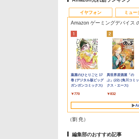
10
10
10
1
1
1
1
2
2
2
2
イヤフォン
ミュー
Amazon ゲーミングデバイス
ュー投稿 5年保証
ll 液晶モニター 23イ
天・Amazon限定
良品 フルHD 13.3イン
ゲーミングモニター
【楽天ブックス限定特
【中古・軽量SSD搭
ミニPC Dell HP
バッファロー
【エントリーでポイン
8月5日限定10倍＆抽
22inch液晶 PCフル
小学館版学習まんが 
エレコム モニター
 Office 2024
P2319H IPSパネ
小林千晃デビュー
チ Lenovo ThinkPad
23.8インチ PCモニタ
典】椛島光 2nd写真集
載】新生活応援 新春 ノ
Lenovo 高速CPU 第8
BUFFALO USB ハブ
ト10倍】はじめての世
10000P！｜お得3点
ット【WPS Office ×
界の歴史 新装版 全2
ム補強プレート 固
B 搭載｜中古ノート
フルHD HDMI 画面
周年記念写真集
X13 Gen1 (Type-
ー 100Hz 1920×1080
Ortensia(プレミアムス
ートパソコン 中古 パソ
世代 Corei3/i5-8500T
USB2.0 バスパワー 4ポ
界名作えほん きいろい
ット富士通 LIFEBO
Windows11搭載済機
巻セット （小学館 
(クランプ式/グロメ
コン Windows11
 高さ調整 中古デ
iamore メイキング
20UG) / Windows11/
FHD 1080p 5ms応答
テッカー) [ 椛島 光 ]
コン NEC VersaPro
メモリ最大16GB
ート ブラック
えほんのおうち 40巻セ
シリーズ ノートパソ
種】機種おまかせ 第
まんがシリーズ） [ 
ト式 対応) 傷防止 
,800
,800
600
￥30,990
￥10,899
￥3,850
￥13,800
￥17,888
￥734
￥26,400
￥16,800
￥26,999
￥26,620
￥1,687
fice付｜テンキー
プレイ
D付き限定表紙版販
高性能 AMD Ryzen 5-
薄型 液晶ディスプレイ
VB-1 12.5型 訳あり 第6
SSD1TB 二画面デュア
BSH4U25BK【Windows/Mac
ット
ンアウトレット 第八
世代以上 Corei3 メ
学館 ]
ク保護 保護シート
Anker Soundcore
BRUCE WAYNE feat.
【Amazon.co.jp限
薬屋のひとりごと 17
Anker Soundcore
BRUCE WAYNE feat
by Amazon 天然水
異世界居酒屋「の
 搭載｜Core i5 第
4650u/ 16GB/ 爆速
ノングレア 非光沢 VA
世代Core i3
ル アウトレット オフィ
対応】
代Corei3 i5 DVD/テ
リ8GB 新品SSD256
ブラック DPA-
P40i オフホワイト
Flo Milli, ATL Jacob
定】 い・ろ・は・す
巻 (デジタル版ビッグ
P31i ブラック
Flo Milli, ATL Jacob
ラベルレス 500ml
ぶ」(22) (角川コミッ
代 メモリ 8GB SSD
NVMe式256GB-SSD/
simplus シンプラス
SSD128GB
ス付き 最新
キー/カメラ選べる 
無線LAN/キーボード
RP01BK
[Explicit]
2L PET ラベルレス
ガンガンコミックス)
[Explicit]
×24本 富士山の天然
クス・エース)
6GB｜店長厳選
カメラ/ 無線Wi-Fi6/
SP-NMT23【送料無
Windows11＋
MSOffice2024可
面15型 Windows11
マウス/cam/DVD 中
￥7,990
￥5,990
×8本
水 バナジウム含有 
ovo ThinkPad
Office付き Win11【中
料】【レビューでモニ
Office2019 180日保証
Win11Pro 中古パソコ
大メモリ32GB新品
パソコン 中古デスク
￥250
￥1,112
￥770
￥250
￥1,380
￥832
ミネラルウォーター
6型 Bluetooth Wi-
古ノートパソコン 中古
タークリーナープレゼ
送料無料 Office付き
ンデスクトップパソコ
SSD2TB オフィス付
ップ デスクトップ 
ペットボトル 静岡県
 無線｜中古 パソコン
パソコン 中古PC】税
ント】【メーカー1年
ン ミニPC デル 中古パ
MicrosoftOffice202
ターセット オフィス
A
産 500ミリリットル
C Word Excel
込送料無料 即日発送
保証】
ソコンデスクトップPC
可 中古パソコン WIF
き 初心者 パソコン 
(Smart Basic)
（Windows10も対応
Bluetooth
いてすぐ使える
（劉 尭）
可/ Win10）
編集部のおすすめ記事