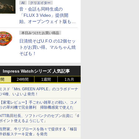
AI
クリエイター
音・会話も同時生成の
「FLUX 3 Video」提供開
始。オープンウェイト版も計
画
本日みつけたお買い得品
日清焼そばU.F.O.の12個セッ
トがお買い得。マルちゃん焼
そばも！
Impress Watchシリーズ 人気記事
時間
24時間
1週間
1カ月
ミスド「Mrs. GREEN APPLE」のコラボドーナ
ツ4種、いよいよ発売！
【家電レビュー】手ごわい雑草との戦い、コメ
リの草刈機で完全勝利 掃除機感覚で使えた
NTT島田社長、ソフトバンクのセブン出資に「d
ポイント使えるようにして」
吉野家、牛リブロースを熱々で提供する「極旨
牛鉄板ステーキ定食」を発売