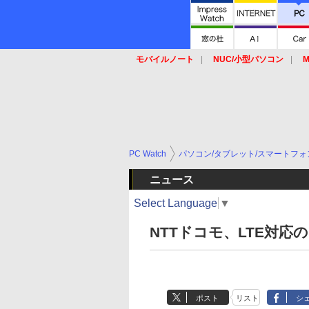
モバイルノート
NUC/小型パソコン
M
SSD
キーボード
マウス
PC Watch
パソコン/タブレット/スマートフォ
ニュース
Select Language
▼
NTTドコモ、LTE対応の
ポスト
リスト
シ