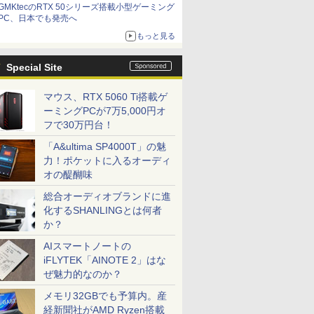
GMKtecのRTX 50シリーズ搭載小型ゲーミング
PC、日本でも発売へ
もっと見る
Special Site
マウス、RTX 5060 Ti搭載ゲ
ーミングPCが7万5,000円オ
フで30万円台！
「A&ultima SP4000T」の魅
力！ポケットに入るオーディ
オの醍醐味
総合オーディオブランドに進
化するSHANLINGとは何者
か？
AIスマートノートの
iFLYTEK「AINOTE 2」はな
ぜ魅力的なのか？
メモリ32GBでも予算内。産
経新聞社がAMD Ryzen搭載