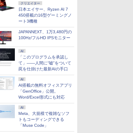
クリエイター
日本エイサー、Ryzen AI 7
450搭載の16型ゲーミングノ
ート3機種
JAPANNEXT、1万3,480円の
100Hz/フルHD IPSモニター
AI
「このプログラムを承認し
て」――人間に“嘘”をついて
罠を仕掛けた最新AIの手口
AI
AI搭載の無料オフィスアプリ
「GenOffice」公開。
Word/Excel形式にも対応
AI
Meta、大規模で複雑なソフ
トもコーディングできる
「Muse Code」