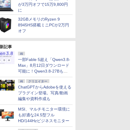
が3万円オフで15万9,800円
7
7
7
8
8
8
9
9
9
10
10
10
に
32GBメモリのRyzen 9
8945HS搭載ミニPCが2万円
オフ
新記事
性能第10
ムス 厳選
7） 【電
ノートパソコン 14イン
【選べる2色 コスパ抜
ちいかわ なんか小さ
MS Office 2024 H&B
モバイルモニター
スター・ウォーズ／マ
レビュー投稿 5年保証
Dell 液晶モニター 23イ
【楽天・Amazon限定
良品 フルHD
ゲーミング
【楽天ブッ
10610Uノ
 21.5
昌平 ]
チ 新品 Windows11
群】モバイルモニター
くてかわいいやつ（2）
搭載｜14型 WEBカメ
HAILESI S123N 12.3イ
ンダロリアン公式ビジ
｜MS Office 2024
ンチ P2319H IPSパネ
版】小林千晃デビュー
チ Lenovo
23.8イン
典】椛島光
AI
 中古
ド
Pro Office搭載 日本語
15.6インチ フルHD
なんか楽しくて開ける
ラ 指紋認証 搭載モデル
ンチ 1920x1280
ュアルガイド [ パブ
H&B 搭載｜中古ノート
ル フルHD HDMI 画面
10周年記念写真集
X13 Gen1 
ー 100Hz 1
Ortensi
一部Fable 5超え「Qwen3.8-
G83 超軽量
 FULL
キーボード メモリ
100%sRGB 非光沢IPS
絵本付き特装版 （講談
｜中古 ノートパソコン
Switch2ドック不要
ロ・ヒダルゴ ]
パソコン Windows11
回転 高さ調整 中古デ
Chiamore メイキング
20UG) / W
FHD 108
テッカー) [
Max」8月12日ダウンロード
￥29,800
￥8,999
￥1,980
￥29,800
￥9,999
￥6,600
￥29,800
￥10,800
￥6,600
￥30,990
￥10,899
￥3,850
リ最大
大手メー
8GB SSD 128GB
パネル Type-C対応
社キャラクターズA） [
Windows11 Office 付
OTG対応 3:2比率
Office付｜テンキー
ィスプレイ
DVD付き限定表紙版販
高性能 AMD 
薄型 液晶
可能に！Qwen3.8-27Bも順
D1TB
/HP/NEC
256GB 512GB 1TB
miniHDMI VESA対応
ナガノ ]
き｜Dell Latitude 5400
100％sRGB広色域 高
DVD 搭載｜Core i5 第
売
4650u/ 1
ノングレア 
次
DMI搭載
ク デュア
Webカメラ WiFi
650g/889g 2色から選
｜Core i5 第8世代 以降
輝度300nit HDR対応
7世代 メモリ 8GB SSD
NVMe式25
simplus
AI
クリエイター
WIFI
itch
Bluetooth 選べるカラ
択可能 モニター サブデ
1.60GHz 4コア 8スレ
フルHD モバイルディ
256GB｜店長厳選
カメラ/ 無線
SP-NMT
ChatGPTからAdobeを使える
内蔵 中古パ
応 【整備済
ー 14型 薄型 軽量 初心
ィスプレイ テレワーク
ッド メモリ 8GB SSD
スプレイ ポータブルモ
Lenovo ThinkPad
Office付き
料】【レビ
者 学習向け PC ピンク
在宅勤務 UPERFECT
プラグイン登場。写真/動画
256GB｜中古パソコン
ニター 軽量 自立型 ス
15.6型 Bluetooth Wi-
古ノートパ
タークリー
ice2024
シルバー 最短当日出荷
中古ノートパソコン 中
ピーカー内蔵 Type-C
Fi 無線｜中古 パソコン
パソコン 
ント】【メ
編集や資料作成も
11 送料無
古PC ノートPC
HDMI接続PS5 XBOX
中古PC Word Excel
込送料無料
保証】
利
PC Mac iPhone
（Windo
MSI、マルチモニター環境に
可/ Win10
も好適な24.5型フル
HD/144Hzビジネスモニター