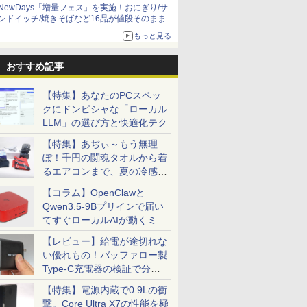
NewDays「増量フェス」を実施！おにぎり/サ
ンドイッチ/焼きそばなど16品が値段そのままで
ボリュームアップ
もっと見る
おすすめ記事
【特集】あなたのPCスペッ
クにドンピシャな「ローカル
LLM」の選び方と快適化テク
【特集】あぢぃ～もう無理
ぽ！千円の闘魂タオルから着
るエアコンまで、夏の冷感グ
ッズ一挙紹介
【コラム】OpenClawと
Qwen3.5-9Bプリインで届い
てすぐローカルAIが動くミニ
PC「SER9 Pro」
【レビュー】給電が途切れな
い優れもの！バッファロー製
Type-C充電器の検証で分か
ったこと
【特集】電源内蔵で0.9Lの衝
撃。Core Ultra X7の性能を極