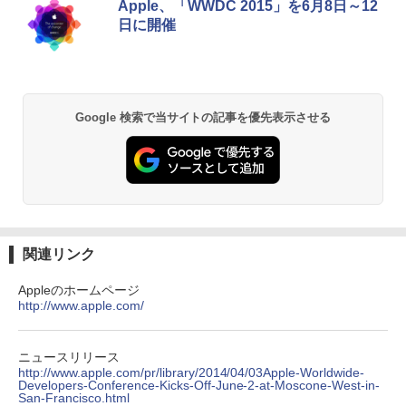
Apple、「WWDC 2015」を6月8日～12
￥250
￥1,112
￥770
￥28,800
途上の王国 一号線を北上せよ モロッ
日に開催
2
Yoothi 互換品 11.6インチ ASUS B1100
コ天涯編 [ 沢木耕太郎 ]
2
B1100F B1100FKA BR1100 BR1100C B
R1100F BR1100FKA B1100FKA-BP135
￥2,310
Anker Soundcore P31i ブラック
BRUCE WAYNE feat. Flo Milli, ATL Jacob
by Amazon 天然水 ラベルレス 500ml ×24本
異世界居酒屋「のぶ」(22) (角川コミックス・
Mouse Computer MPro-S230【第11世
4XA B1100FKA-BP0402RA 対応 1366x7
2
[Explicit]
富士山の天然水 バナジウム含有 水 ミネラル
エース)
代Core i5 11400/メモリ16GB(DDR4)/SS
68 HD IPS LED LCD ディスプレイ タッ
ウォーター ペットボトル 静岡県産 500ミリリ
￥5,990
D256GB/Win11Pro/HDMI/DP/MousePr
チスクリーン タッチ機能付き液晶パネル
Google 検索で当サイトの記事を優先表示させる
ットル (Smart Basic)
￥250
￥832
o】【中古/送料無料】※沖縄・離島を除
修理交換用液晶タッチパネル ベゼル付き
く
魔女と傭兵（9） 【電子書籍】[ 宮木真人
3
￥1,380
￥13,800
]
￥34,980
Anker Soundcore Liberty 5 ミッドナイトブ
On My Road (Stadium ver.)
ONE PIECE モノクロ版 115 (ジャンプコミッ
￥792
ラック
クスDIGITAL)
by Amazon 天然水ラベルレス 2L×9本
￥250
モニター 27インチ 144Hz FHD pcモニタ
3
￥14,990
￥594
￥1,117
【正規永久版Office付き】NiPoGi ミニp
ー フリッカーレス FullHD ブルーライト
3
関連リンク
c Intel N5030 最大3.1Hz mini pc Windo
カット ノングレア ディスプレイ HDMI 1
ws11 Pro 12GB+256GB SSD (4TB拡大
44hz pcモニター Adaptive-Sync ブラッ
怪異の民俗学【全8巻】セット [ 小松 和
4
Appleのホームページ
可能) 4K 静音 高速熱放散 小型超軽量ミ
ク MAXZEN MJM27IC01 MJM27IC04-F
彦 ]
http://www.apple.com/
ニパソコン豊富なインターフェース USB
144 マクスゼン
【2026年アップグレード版】AOKIMI ワイヤ
On My Road (Stadium ver.)
HUNTER×HUNTER モノクロ版 39 (ジャンプ
3.2/HDMI 2.0×2 高速2.4G/5GWi-Fi BT4.
レスイヤホン bluetooth イヤホン V12 小型
コミックスDIGITAL)
by Amazon 炭酸水 ラベルレス 500ml ×24本
￥25,300
2 省電力 小型パソコン
軽量 ブルートゥースHi-Fi 最大36時間再生 ぶ
強炭酸水 ペットボトル 500ミリリットル (Sm
￥13,480
￥250
るーとゅーす コードレス ENCノイズキャン
art Basic)
￥572
ニュースリリース
セリング 自動ペアリング Type-C充電 マイク
￥39,980
http://www.apple.com/pr/library/2014/04/03Apple-Worldwide-
付き 防水 タッチ式音量調整 スポーツ/通勤/通
Developers-Conference-Kicks-Off-June-2-at-Moscone-West-in-
￥1,625
リラックマ・日めくり（2027年1月始ま
San-Francisco.html
学/WEB会議(ホワイト)
5