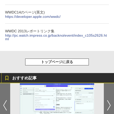
＼本日限定500円値下げ／＼楽天1位！20
4
りカレンダー）
26年最新の超軽量超薄型／モバイルモニ
BUGS LIFE
スーパーの裏でヤニ吸うふたり 9巻 (デジタル
￥1,964
【ポイント10倍】美品 HP 400 G6 SF 9
ター 15.6インチ フルHD 4K 144Hz タッ
版ビッグガンガンコミックス)
コカ・コーラ やかんの麦茶 from 爽健美茶 ラ
4
￥3,960
WWDC14のページ(英文)
世代 Core i5 9500 メモリ8GB 16GB 32
チパネル バッテリー内蔵 無線接続 12モ
ベルレス 650mlPET×24本
￥250
https://developer.apple.com/wwdc/
GB 新品M.2SSD256GB 512GB office付
デル選択 非光沢 IPSパネル Type-C HDM
￥810
き デスクトップパソコン 中古パソコン P
I 軽量 薄型 リモートワーク ディスプレイ
Xiaomi シャオミ REDMI Buds 8 Lite ワイヤ
￥2,009
C Windows11 pro Win11 3画面 PC 800
持ち運び ポータブルモニター
レスイヤホン Bluetooth 5.4 ノイズキャンセ
600 G5 G4 モニタ セット オフィス 2024
リング ANC 36時間再生
WWDC 2013レポートリンク集
搭載 選択可 8世代 10世代 DELL 1311a
￥12,480
http://pc.watch.impress.co.jp/backno/event/index_c105s2626.ht
ml
￥2,980
￥35,860
Dell Technologies P2422H プロフェッ
5
ショナルシリーズ 23.8インチワイドモニ
トップページに戻る
【中古】富士通 ESPRIMO D588 整備済
タ / 1920×1080 / HDMI、VGA、Display
5
み品 第9世代 Intel Core i3-9100 / Core i
Port / ブラック（スタンド一部:シルバ
5-9500 デスクトップPC メモリ8GB M.2
ー）中古モニター 送料無料 3か月保証付
SSD256GB DVD Office2021 Windows1
き0830-1
おすすめ記事
1Pro DVI-D DisplayPort パソコン単体
￥14,800
￥21,800