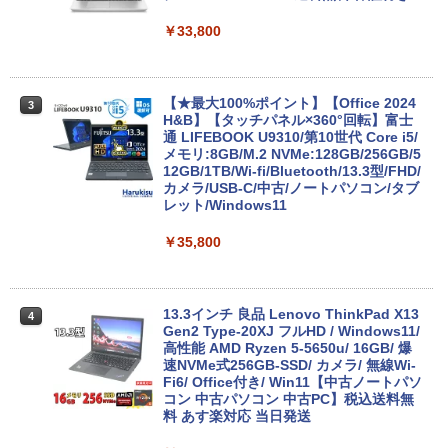
￥33,800
【★最大100%ポイント】【Office 2024
3
H&B】【タッチパネル×360°回転】富士
通 LIFEBOOK U9310/第10世代 Core i5/
メモリ:8GB/M.2 NVMe:128GB/256GB/5
12GB/1TB/Wi-fi/Bluetooth/13.3型/FHD/
カメラ/USB-C/中古/ノートパソコン/タブ
レット/Windows11
￥35,800
13.3インチ 良品 Lenovo ThinkPad X13
4
Gen2 Type-20XJ フルHD / Windows11/
高性能 AMD Ryzen 5-5650u/ 16GB/ 爆
速NVMe式256GB-SSD/ カメラ/ 無線Wi-
Fi6/ Office付き/ Win11【中古ノートパソ
コン 中古パソコン 中古PC】税込送料無
料 あす楽対応 当日発送