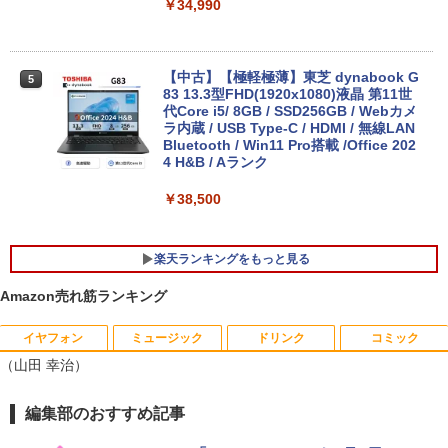
￥34,990
【中古】【極軽極薄】東芝 dynabook G
5
83 13.3型FHD(1920x1080)液晶 第11世
代Core i5/ 8GB / SSD256GB / Webカメ
ラ内蔵 / USB Type-C / HDMI / 無線LAN
Bluetooth / Win11 Pro搭載 /Office 202
4 H&B / Aランク
￥38,500
楽天ランキングをもっと見る
Amazon売れ筋ランキング
イヤフォン
ミュージック
ドリンク
コミック
HP EliteDesk800 G4 SFF オフィス付き
DELL デル・テクノロジーズ Dell Pro 2
角川まんが学習シリーズ 世界の歴史
1
1
1
（山田 幸治）
Corei5-8500 / メモリ16GB / HDD500GB
3.8 ディスプレイ E2425HM 【法人限
全20巻定番セット [ 羽田 正 ]
windows11 Pro 中古 デスクトップパソ
定】【NE直】
コン オプション変更可能（ 32GB / 64G
￥24,200
Anker Soundcore P40i オフホワイト
BRUCE WAYNE feat. Flo Milli, ATL Jacob
【Amazon.co.jp限定】 い・ろ・は・す 2L P
薬屋のひとりごと 17巻 (デジタル版ビッグガ
編集部のおすすめ記事
B / M.2 SSD 512GB~1TB Windows10 O
￥12,700
[Explicit]
ET ラベルレス ×8本
ンガンコミックス)
S 選択可能）
￥7,990