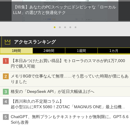
【特集】あなたのPCスペックにドンピシャな「ローカル
LLM」の選び方と快適化テク
●
●
●
●
●
アクセスランキング
1時間
24時間
1週間
1カ月
【本日みつけたお買い得品】モトローラのスマホが約1万7,000
円で購入可能
メモリ8GBで仕事なんて無理……そう思っていた時期が僕にもあ
りました
格安の「DeepSeek API」が近日大幅値上げへ
【西川和久の不定期コラム】
超小型11LにRTX 5080！ZOTAC「MAGNUS ONE」最上位機の
実力を探る
ChatGPT、無料プランもテキストチャットが無制限に。GPT-5.6
Solも改善