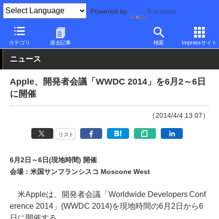
Powered by
Translate
PC Watch
市場
動向
Apple
カテゴリ
過去記事
検索
Impressサイト
ニュース
Apple、開発者会議「WWDC 2014」を6月2～6日
に開催
（2014/4/4 13:07）
リスト
6月2日～6日(現地時間) 開催
会場：米国サンフランシスコ Moscone West
米Appleは、開発者会議「Worldwide Developers Conf
erence 2014」(WWDC 2014)を現地時間の6月2日から6
日に開催する。