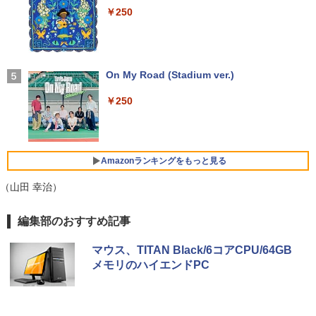
インチ｜Webカメラ搭載｜ノートパソコ
軽量 ブルートゥースHi-Fi 最大36時間再生 ぶ
￥250
ン｜中古パソコン｜パソコン｜中古ノー
るーとゅーす コードレス ENCノイズキャン
￥19,800
トPC
セリング 自動ペアリング Type-C充電 マイク
レノボジャパン Lenovo L24-4C モニ
4
付き 防水 タッチ式音量調整 スポーツ/通勤/通
ター ［23.8型 / フルHD(1920×1080) / ワ
学/WEB会議(ホワイト)
￥45,800
イド / 144Hz］ クラウドグレー 67DDK
方舟 （講談社文庫） [ 夕木 春央 ]
中古パソコン | Lenovo | ThinkCentre M
AC6JP
On My Road (Stadium ver.)
5
4
￥1,964
720s Small | Windows11 | デスクトップ
| 一年保証 | 第8世代 | Core i5 8400 2.8
￥913
￥15,180
￥250
【期間限定！エントリーで最大10倍】【
(〜最大4.0)GHz | MEM:8GB | SSD:512G
4
2025年 年間出荷数 No.2 ノートPC 2026
B(新品) | DVDマルチ | Win11Pro64bit
Xiaomi シャオミ REDMI Buds 8 Lite ワイヤ
年 爆進中！】整備済み ノートパソコン 1
レスイヤホン Bluetooth 5.4 ノイズキャンセ
3.3型 Windows11 Core i5 大容量 SSD 5
リング ANC 36時間再生
￥22,980
Yoothi 互換品 14.0インチ Lenovo Yoga
5
12GB 16GB メモリ Wi-Fi 無線LAN Web
Amazonランキングをもっと見る
7-14ITL5 82BH 対応 FullHD 1920x1080
カメラ HP 最高峰 EliteBook 830 G5 中
￥3,480
IPS LED LCD ディスプレイ タッチスク
古パソコン 安心サポート 初期設定済み
（山田 幸治）
リーン タッチ機能付き液晶パネル 修理交
ミニPC Dell HP Lenovo 高速CPU 第8世
換用液晶タッチパネル ベゼル付き
5
￥51,800
代 Corei3/i5-8500T メモリ最大16GB SS
by Amazon 天然水 ラベルレス 500ml ×24本
薬屋のひとりごと 17巻 (デジタル版ビッグガ
編集部のおすすめ記事
D1TB 二画面デュアル アウトレット オフ
￥15,500
富士山の天然水 バナジウム含有 水 ミネラル
ンガンコミックス)
ィス付き 最新MSOffice2024可 Win11Pr
ウォーター ペットボトル 静岡県産 500ミリリ
o 中古パソコンデスクトップパソコン ミ
マウス、TITAN Black/6コアCPU/64GB
ットル (Smart Basic)
￥770
フルHD 14.0型 DELL Latitude 7410 Cor
ニPC デル 中古パソコンデスクトップPC
5
メモリのハイエンドPC
e i7 10610U メモリ16G M.2SSD256G W
￥1,380
i-Fi6 Webカメラ USBType-C Windows
￥18,888
11【中古】
ONE PIECE モノクロ版 115 (ジャンプコミッ