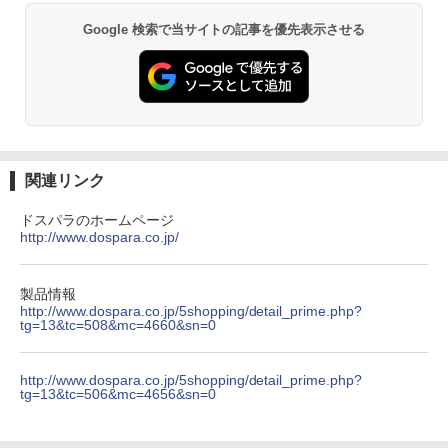
クスDIGITAL)
【Amazon.co.jp限定】 い・ろ・は・す 2L P
￥49,800
ET ラベルレス ×8本
Google 検索で当サイトの記事を優先表示させる
￥594
￥1,112
異世界居酒屋「のぶ」(22) (角川コミックス・
エース)
by Amazon 天然水ラベルレス 2L×9本
￥832
￥1,117
関連リンク
ドスパラのホームページ
http://www.dospara.co.jp/
HUNTER×HUNTER モノクロ版 39 (ジャンプ
コミックスDIGITAL)
【Amazon.co.jp限定】 伊藤園 磨かれて、澄
みきった日本の水 2L 8本 ラベルレス [ ケース
] [ 水 ] [ ペットボトル ] [ 箱買い ] [ ストック
￥572
製品情報
] [ 水分補給 ]
http://www.dospara.co.jp/5shopping/detail_prime.php?
tg=13&tc=508&mc=4660&sn=0
￥998
スーパーの裏でヤニ吸うふたり 9巻 (デジタル
http://www.dospara.co.jp/5shopping/detail_prime.php?
版ビッグガンガンコミックス)
tg=13&tc=506&mc=4656&sn=0
by Amazon 炭酸水 ラベルレス 500ml ×24本
強炭酸水 ペットボトル 500ミリリットル (Sm
￥810
art Basic)