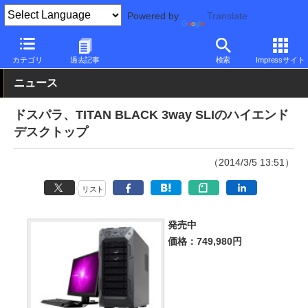
Powered by
Translate
PC Watch
パソコン/タブレット/スマートフォン
ゲーミングパソ
カテゴリ
過去記事
検索
Impressサイト
ニュース
ドスパラ、TITAN BLACK 3way SLIのハイエンド
デスクトップ
（2014/3/5 13:51）
リスト
発売中
価格：749,980円