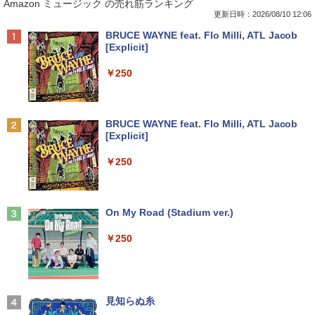
Amazon ミュージック の売れ筋ランキング
ice付き 15.6インチワイド液晶 フルHD I
MKM30B-4 | Windows11 | デスクトップ
491 23.8インチ アイケアモニター Full H
（仮） [ 永瀬廉 ]
ntel Pentium GOLD 6500Y メモリ12GB
| 一年保証 | 第8世代 | Core i5 8500 3.0
D/IPS/HDMI/DP/ブルーライト軽減プラ
更新日時：2026/08/10 12:06
新品SSD256GB USB3.0 HDMI 日本語配
(〜最大4.1)GHz | MEM:8GB | SSD:256G
ス/フリッカーフリー/ティルト機能/24型/
￥8,800
Anker Soundcore P40i オフホワイト
BRUCE WAYNE feat. Flo Milli, ATL Jacob
列キーボード【NC15】
B(NVMe) | DVD-ROM | 無線LAN:あり |
24インチ相当 PCモニター
[Explicit]
Win11Pro64bit
￥7,990
￥39,800
￥13,896
￥250
￥15,000
[新品]葬送のフリーレン (1-15巻 最新刊)
2
全巻セット
中古｜DELL Alienware Aurora R5｜Cor
Philips｜フィリップス 液晶ディスプレ
2
2
Anker Soundcore P31i ブラック
BRUCE WAYNE feat. Flo Milli, ATL Jacob
e i7｜メモリ8GB｜SSD256GB＋HDD1T
中古パソコン | NEC | Mate MRL36L-5 |
イ(27型/IPS/FullHD 1920×1080/120Hz/
￥8,965
2
[Explicit]
B｜最新 Windows 11 Pro｜Office｜Ge
Windows11 | デスクトップ | 一年保証 |
MPRT 1ms) 27E2N2100/11
￥5,990
Force GTX 1070搭載｜ゲーミングPC 中
第9世代 | Core i3 9100 3.6(〜最大4.2)G
￥250
古｜デスクトップPC 中古PC｜高性能 グ
Hz | MEM:8GB | SSD:256GB(新品) | DV
￥13,800
ラフィック搭載｜ゲーム 動画編集 画像編
Dマルチ | Win11Pro64bit
集 仕事用
公式TOEIC Listening & Reading 問題
3
￥15,000
集 12 [ ETS ]
Anker Soundcore Liberty 5 ミッドナイトブ
On My Road (Stadium ver.)
￥44,999
タイムレコーダー 勤怠管理機 指紋認証・
3
ラック
￥3,630
パスワード認証 出勤レコーダー 勤怠レコ
￥250
ーダー 電子タイムレコーダー USBデー
￥14,990
送料無料 MouseComputer SL4-B450 単
タ管理 自動集計機能 1000ユーザー対応
3
超得5,000円OFF&P10倍｜CPU第11世代
体 AMD Ryzen 3 3200G Windows11 64
100,000レコード保存 簡単設定 2.8イン
3
｜NEC VM-9｜最大180日保証｜中古ノー
bit HDMI メモリー8GB 高速SSD256GB
チLCDスクリーン PSE認証済
トパソコン Windows11 office付き｜Co
M.2-SATA +HDD1TB DVDマルチ 中古デ
WORLD SEIKYO vol.8 [ 聖教新聞社 ]
4
re i5 第11世代｜メモリ最大16GB SSD25
スクトップパソコン 中古 パソコン【30
【2026年アップグレード版】AOKIMI ワイヤ
見知らぬ糸
￥14,880
6GB｜Microsoft office2019搭載｜13.3
日保証】1235602
レスイヤホン bluetooth イヤホン V12 小型
￥300