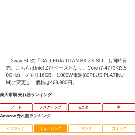
2way SLIの「GALLERIA TITAN BK ZX-SLI」も同時発
売。こちらはIntel Z77ベースとなり、Core i7-4770K(3.5
0GHz)、メモリ16GB、1,000W電源(80PLUS PLATINU
M)に変更し、価格は469,980円。
楽天市場 売れ筋ランキング
ノート
デスクトップ
モニター
本
Amazon売れ筋ランキング
イヤフォン
ミュージック
ドリンク
コミック
【新品】Windows11 ノートパソコン off
【訳あり品】中古パソコン | NEC | Mate
【BenQ公式店】BenQ ベンキュー GW2
永瀬廉 プレミアムBOX【初回限定版】
1
1
1
1