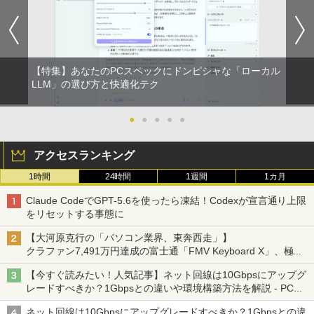
【特集】あなたのPCスペックにドンピシャな「ローカル
LLM」の選び方と快適化テク
●
●
●
●
●
アクセスランキング
1時間
24時間
1週間
1カ月
Claude CodeでGPT-5.6を使ったら凍結！Codexが宣言通り上限
をリセットする事態に
【大河原克行の「パソコン業界、東奔西走」】
クラファン7,491万円達成の富士通「FMV Keyboard X」、極限
の静音化を追求
【今すぐ読みたい！人気記事】ネット回線は10Gbpsにアップグ
レードすべきか？1Gbpsとの違いや環境構築方法を解説 - PC
Watch
ネット回線は10Gbpsにアップグレードすべきか？1Gbpsとの違