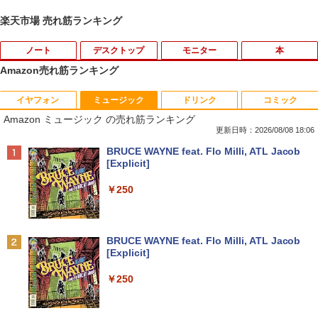
楽天市場 売れ筋ランキング
ノート
デスクトップ
モニター
本
Amazon売れ筋ランキング
イヤフォン
ミュージック
ドリンク
コミック
レビュー投稿 5年保証｜MS Office 2024
モバイルモニター ミラーリング 高画質 1
2026年8月発売 予約 mini ミニ 2026年9
1
1
1
Amazon ミュージック の売れ筋ランキング
H&B 搭載｜中古 ノートパソコン Windo
0.1インチ IPS液晶 小型 LEDバックライ
月号 ミルク M!LK MILK
ws11 Office付｜スペック Core i5 第7世
ト モバイルディスプレイ ゲーミングモニ
更新日時：2026/08/08 18:06
代 メモリ 8GB 大容量 HDD 500GB テン
ター デュアルディスプレイ スマホ Andr
￥5,180
Anker Soundcore P40i オフホワイト
BRUCE WAYNE feat. Flo Milli, ATL Jacob
キー DVDドライブ搭載 CD DVD 再生可
oid iPhone iPad 1年保証 日本語説明書
[Explicit]
｜中古パソコン 中古ノートパソコン 中古
送料無料
￥7,990
PC オフィス搭載
￥250
￥8,990
￥19,800
まほうのにこにこおやつ [ まいのおやつ ]
2
￥1,650
Anker Soundcore P31i ブラック
BRUCE WAYNE feat. Flo Milli, ATL Jacob
【楽天1位常連・超800冠獲得】黒/白 モ
2
[Explicit]
【★最大100%ポイント】【新生活応援・
ニター 21.5 / 23.8 / 24.5 / 27型 240Hz/2
2
￥5,990
2026】【Office2019H&B】【DVD×テン
00Hz /180Hz/165Hz/100Hz ゲーミングモ
￥250
キー】富士通 LIFEBOOK A577/第7世代
ニター 1ms応答 pcモニター パソコン モ
Core i5/メモリ:4GB/8GB/16GB/SSD:12
ニター 非光沢 スピーカー内蔵 HDR/Free
8GB/256GB/512GB/1TB/Wi-fi/15.6型/Of
sync/VESA cocopar HG-238
ちいかわ なんか小さくてかわいいやつ
3
fice/HDMI/USB3.0/中古PC 中古ノートパ