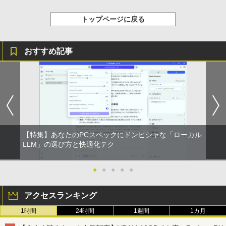
art Basic)
￥572
トップページに戻る
￥1,625
スーパーの裏でヤニ吸うふたり 9巻 (デジタル
版ビッグガンガンコミックス)
【Amazon.co.jp限定】 伊藤園 磨かれて、澄
おすすめ記事
みきった日本の水 2L 8本 ラベルレス [ ケース
] [ 水 ] [ ペットボトル ] [ 箱買い ] [ ストック
￥810
] [ 水分補給 ]
￥998
【特集】あなたのPCスペックにドンピシャな「ローカル
LLM」の選び方と快適化テク
●
●
●
●
●
アクセスランキング
1時間
24時間
1週間
1カ月