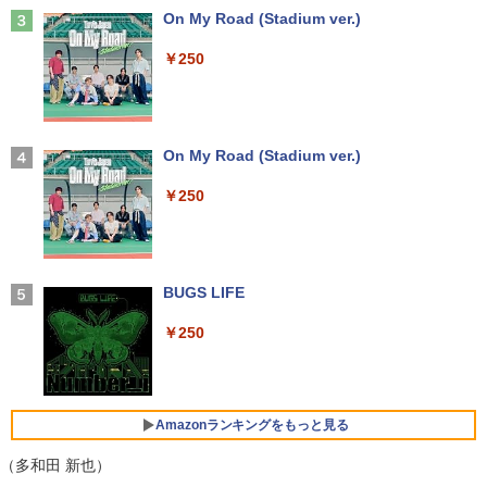
（8） 【電子書籍】[ ナガノ ]
ソコン/Windows11/Windows10
Anker Soundcore Liberty 5 ミッドナイトブ
On My Road (Stadium ver.)
￥11,999
ラック
￥1,375
￥14,999
￥250
￥14,990
液晶ディスプレイ アイ・オー・データ DI
3
-A221DB [ワイド液晶ディスプレイ 21.5
【★最大100%ポイント】【第4世代 Cor
型/1920×1080/3辺フレームレス]
【3千円以上送料無料】タッチペンで音が
3
4
ei7】富士通 LIFEBOOK/Core i7/メモリ:
【2026年アップグレード版】AOKIMI ワイヤ
On My Road (Stadium ver.)
聞ける!はじめてずかん1000 英語つき／
8GB/16GB/SSD:256GB/512GB/1TB/15.
レスイヤホン bluetooth イヤホン V12 小型
小学館辞典編集部
￥12,280
6型 液晶/Wi-fi/DVD/USB 3.0/Office/中古
軽量 ブルートゥースHi-Fi 最大36時間再生 ぶ
￥250
パソコン/中古ノートパソコン/中古ノート
るーとゅーす コードレス ENCノイズキャン
￥5,478
PC/Windows11
セリング 自動ペアリング Type-C充電 マイク
付き 防水 タッチ式音量調整 スポーツ/通勤/通
【P最大31.5%還元！】Minifire モニター
4
学/WEB会議(ホワイト)
￥24,999
24インチ IPS 内蔵スピーカーディスプレ
イ100Hz FHD 1080P VGA ブルーライト
BUGS LIFE
【特典】GIANNA HOMMES ISSUE05 co
5
￥1,964
軽減 フリッカーフリー VESA対応 フレー
ver 山中柔太朗(B4サイズ両面ピンナッ
ムレス HDMI1.4／DP／VGAコントラス
プ)
￥250
【週末限定999円OFF！】 中古ノートパ
ト1000:1 チルト調節可 ビジネス用 【送
4
ソコン 中古パソコン 中古 Office付き バ
料無料】pcモニター (ケーブル付）
Xiaomi シャオミ REDMI Buds 8 Lite ワイヤ
￥2,200
ッテリー良好 DVDマルチ 初心者向け 大
レスイヤホン Bluetooth 5.4 ノイズキャンセ
画面 ビジネス 仕事 訳あり Windows11
リング ANC 36時間再生
￥10,980
Pro NEC VersaPro VKT16XZG4 Core i5
Amazonランキングをもっと見る
8GB 15.6インチ 中古 パソコン ノートパ
￥3,480
ソコン
（多和田 新也）
IOデータ 3辺フレームレス＆広視野角A
5