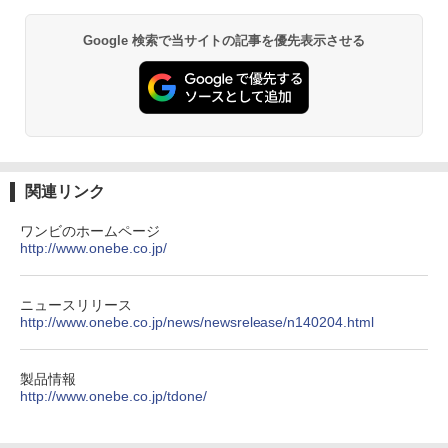
￥30,999
DSパネル液晶ディスプレイ ［21.5型 /フ
by Amazon 天然水 ラベルレス 500ml ×24本
薬屋のひとりごと 17巻 (デジタル版ビッグガ
ルHD(1920×1080) /ワイド］ ブラック
Google 検索で当サイトの記事を優先表示させる
富士山の天然水 バナジウム含有 水 ミネラル
ンガンコミックス)
KH-A221DB
ウォーター ペットボトル 静岡県産 500ミリリ
ットル (Smart Basic)
￥770
【★最大100%ポイント】Lenovo Think
￥13,980
5
Pad L580/L590/第8世代 Core i5 /メモ
￥1,380
リ:8GB/16GB/32GB/SSD:256GB/512G
B/1TB/15.6型/Webカメラ/WIFI/無線LA
N/Bluetooth/HDMI/USB Type-C/中古 パ
異世界居酒屋「のぶ」(22) (角川コミックス・
ソコン 中古PC 中古ノートパソコン Win
エース)
【Amazon.co.jp限定】 い・ろ・は・す 2L P
dows11
ET ラベルレス ×8本
関連リンク
￥832
￥31,800
￥1,112
ワンビのホームページ
http://www.onebe.co.jp/
ONE PIECE モノクロ版 115 (ジャンプコミッ
クスDIGITAL)
by Amazon 天然水ラベルレス 2L×9本
ニュースリリース
http://www.onebe.co.jp/news/newsrelease/n140204.html
￥594
￥1,117
製品情報
http://www.onebe.co.jp/tdone/
HUNTER×HUNTER モノクロ版 39 (ジャンプ
コミックスDIGITAL)
by Amazon 炭酸水 ラベルレス 500ml ×24本
強炭酸水 ペットボトル 500ミリリットル (Sm