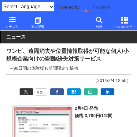
Powered by
Translate
PC Watch
市場
サービス
その他
カテゴリ
過去記事
検索
Impressサイト
ニュース
ワンビ、遠隔消去や位置情報取得が可能な個人/小
規模企業向けの盗難/紛失対策サービス
～90日間の体験版も期間限定で提供
（2014/2/4 12:58）
リスト
2月4日 発売
価格:3,780円/1年間