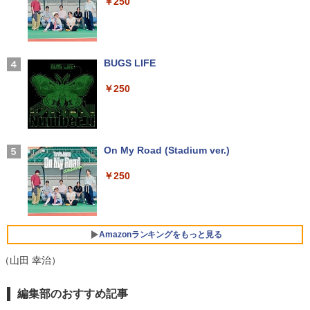
￥20,800
￥250
中古パソコン
ル P2417H D-Sub15 HDMI DisplatP
￥1,870
￥14,990
ort【中古】
￥27,800
￥7,700
エントリーで最大10倍！充実機能ノート
3
【中古】ONE PIECE ＜1−115巻セッ
4
パソコン テンキー/DVD/WEBカメラ内蔵
【2026年アップグレード版】AOKIMI ワイヤ
BUGS LIFE
ト＞ / 尾田栄一郎（コミックセット）
第8世代Core i3/i5 Core i7 最大メモリ16
レスイヤホン bluetooth イヤホン V12 小型
【★楽天1位★正規品★3年保証★新品】
4
GB 新品SSD256GB 東芝 NEC有名メー
軽量 ブルートゥースHi-Fi 最大36時間再生 ぶ
￥250
デスクトップパソコン 一体型pc 23型 フ
【保護ケース付き】 モバイルモニター 1
￥17,398
4
カー15.6型 DVD内蔵 15.6インチ HDMI P
るーとゅーす コードレス ENCノイズキャン
ルHD液晶一体型 デスクトップパソコン
5.6インチ モバイルモニタースタンド ノ
olaris Office搭載 最新MicrosoftOffice2
セリング 自動ペアリング Type-C充電 マイク
インテル Core 7【Windows 11搭載】U
ングレア 1080PフルHD ディスプレイ コ
024可 Windows11 長期保証 中古PC
付き 防水 タッチ式音量調整 スポーツ/通勤/通
SB 2.0 USB 3.0 5G WIFI搭載 一体型パソ
スパ デュアルモニター サブモニター ポ
学/WEB会議(ホワイト)
コン メモリー16GB SSD 2TB
ータブルモニター ゲーミングモニター T
￥18,000
pye-C/mini HDMI iPhone対応
On My Road (Stadium ver.)
2026年8月発売 予約 mini ミニ 2026年9
5
￥1,964
￥59,800
月号 ミルク M!LK MILK
￥12,480
￥250
￥4,550
良品 フルHD 13.3インチ HP ProBook 63
Xiaomi シャオミ REDMI Buds 8 Lite ワイヤ
4
5 Aero G7 Windows11 高性能 AMD Ryz
レスイヤホン Bluetooth 5.4 ノイズキャンセ
【公式・直販】デスクトップパソコン P
5
en 5-4500u 16GB 爆速NVMe式256GB-S
リング ANC 36時間再生
C 新品 Office付き 可能 Lenovo IdeaCe
MSI ビジネスモニター PRO MP2412 薄
5
SD カメラ 無線Wi-Fi6 Office付き Win11
Amazonランキングをもっと見る
ntre Mini 01IRH10R Core 5 プロセッサ
型 VAパネル フルHD/23.8インチ/HDMI/D
【中古ノートパソコン 中古パソコン 中古
￥2,980
ー 210H メモリ 16GB SSD 512GB Wind
isplayPort/リフレッシュレート100Hz/応
PC】送料無料 あす楽対応 即日発送（Wi
（山田 幸治）
ows11 Microsoft Office2024搭載可能
答速度1ms(MPRT)/ブルーライトカット
ndows10も対応可能 Win10）
送料無料 1年保証【NortonP】
【新品】
【Amazon.co.jp限定】 い・ろ・は・す 2L P
薬屋のひとりごと 17巻 (デジタル版ビッグガ
￥29,689
編集部のおすすめ記事
￥139,980
￥13,900
ET ラベルレス ×8本
ンガンコミックス)