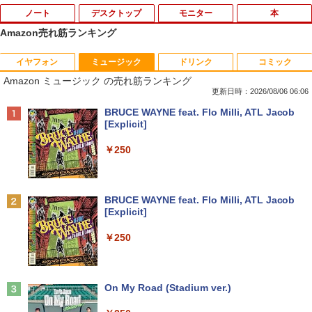
ノート
デスクトップ
モニター
本
Amazon売れ筋ランキング
イヤフォン
ミュージック
ドリンク
コミック
【マラソンセール期間中ポイント5倍】
パソコンデスクトップ 中古モニター 液晶
【中古】 DELL E1914Hc 18.5インチ 液
14ひきのシリーズ （既12巻） [ いわむ
1
1
1
1
Amazon ミュージック の売れ筋ランキング
【訳あり】中古 MacBook Air 13.3イン
モニター★色指定不可★19型〜液晶 即使
晶モニター D-sub 非光沢 ノングレア 動
ら かずお ]
チ 2015年 型番A1466 Core i5 メモリ8G
用可能 中古PC限定 シークレット【1ヶ月
作保証 [96781]
更新日時：2026/08/06 06:06
B SSD256GB Webカメラ Wi-Fi Bluetoo
保証】【中古】
￥17,160
Anker Soundcore P40i オフホワイト
BRUCE WAYNE feat. Flo Milli, ATL Jacob
th macOS Monterey 動作確認済 すぐ使
￥3,980
[Explicit]
える 90日保証 送料無料 Apple
￥2,780
￥5,990
￥250
￥19,980
ドラゴンボールスーパーダイバーズ 1st
2
EPSON 液晶モニター LD22W83L 21.5イ
ANNIVERSARY SUPER GUIDE[本/雑誌]
2
HP ★中古パソコン・Aランク★5XB43P
ンチワイド ホワイト LCD LEDバックラ
(Vジャンプブックス) (単行本・ムック) /
2
A#ABJ [ProDesk 600 G4 SFF(i5-8500 8
イト 1920 x 1080 フルHD TNパネル 非
Vジャンプ編集部
Anker Soundcore P31i ブラック
BRUCE WAYNE feat. Flo Milli, ATL Jacob
【期間限定！特別20％OFFクーポン配布
GB HDD500GB Win10Pro64)]
光沢 ノングレア HDMI DVI VGA VESA準
2
[Explicit]
中！】Lenovo 14e Chromebook Gen 3
拠 ディスプレイ PS4 switch 対応 スイッ
￥1,870
￥4,990
第12世代 Intel N100｜14型 FHD ｜RAM
チ 【中古】
￥19,280
￥250
4GB・64GB eMMC｜軽量・長時間バッ
テリー｜5G対応（nanoSIM／eSIM）｜
￥4,900
Wi-Fi 6｜1080pカメラ｜HDMI・USB-C
小学生の語彙力アップ 基礎練習ドリル12
3
｜ChromeOS（Gemini 生成AI対応）｜
Dell OptiPlex 3050 SFF 第7世代 Core i
00 新装版 どんな子も言葉力が伸びる! [
3
【整備済み品】
Anker Soundcore Liberty 5 ミッドナイトブ
On My Road (Stadium ver.)
5 メモリ16GB SSD 256GB Office付き H
学習国語研究会 ]
ラック
DMI Windows11 デスクトップパソコン
23.8インチ液晶ワイドモニター DELL デ
3