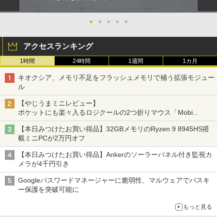
●
●
●
●
●
アクセスランキング
1時間
24時間
1週間
1カ月
キオクシア、メモリ不足をフラッシュメモリで補う拡張モジュー
ル
【やじうまミニレビュー】
ポケットにも楽々入るロジクールの2つ折りマウス「Mobi
Fold」。その気になるギミックとは？
【本日みつけたお買い得品】32GBメモリのRyzen 9 8945HS搭
載ミニPCが2万円オフ
【本日みつけたお買い得品】Ankerのソーラーパネル付き監視カ
メラが4千円引き
Googleパスワードマネージャーに脆弱性、マルウェアでパスキ
ー保護を突破可能に
もっと見る