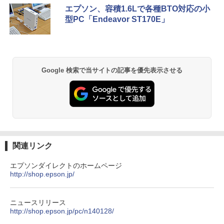
エプソン、容積1.6Lで各種BTO対応の小
￥1,001
￥770
型PC「Endeavor ST170E」
【中古】SONY VAIO ProPG VJPG11C11
5
N 中古 ノートOffice Win11 or Win10 第
8世代[Core i5 8250U 8GB SSD256GB
無線 カメラ 13.3型 ブラック] :良品
by Amazon 天然水 ラベルレス 500ml ×24本
異世界居酒屋「のぶ」(22) (角川コミックス・
富士山の天然水 バナジウム含有 水 ミネラル
エース)
ウォーター ペットボトル 静岡県産 500ミリリ
￥29,980
Google 検索で当サイトの記事を優先表示させる
ットル (Smart Basic)
￥832
￥1,380
HUNTER×HUNTER モノクロ版 39 (ジャンプ
コミックスDIGITAL)
by Amazon 天然水ラベルレス 2L×9本
￥572
￥1,117
関連リンク
エプソンダイレクトのホームページ
http://shop.epson.jp/
スーパーの裏でヤニ吸うふたり 9巻 (デジタル
版ビッグガンガンコミックス)
by Amazon 炭酸水 ラベルレス 500ml ×24本
強炭酸水 ペットボトル 500ミリリットル (Sm
art Basic)
￥810
ニュースリリース
http://shop.epson.jp/pc/n140128/
￥1,625