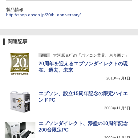
ONE PIECE モノクロ版 115 (ジャンプコミッ
製品情報
クスDIGITAL)
http://shop.epson.jp/20th_anniversary/
コカ・コーラ やかんの麦茶 from 爽健美茶 ラ
ベルレス 650mlPET×24本
￥594
￥1,653
関連記事
大河原克行の「パソコン業界、東奔西走」
連載
20周年を迎えるエプソンダイレクトの現
在、過去、未来
2013年7月1日
エプソン、設立15周年記念の限定ハイエ
ンドPC
2008年11月5日
エプソンダイレクト、漆塗の10周年記念
200台限定PC