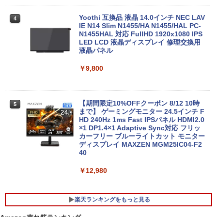
￥46,248
￥21,800
Yoothi 互換品 液晶 14.0インチ NEC LAV
4
IE N14 Slim N1455/HA N1455/HAL PC-
N1455HAL 対応 FullHD 1920x1080 IPS
Office2024付き デスクトップPC デスク
LED LCD 液晶ディスプレイ 修理交換用
4
【★最大100%ポイント】【新生活応援・
トップ パソコン ビジネス 第14世代 core
液晶パネル
4
2026】【Office 2019 H&B】【カメラ×F
i7 第12世代 corei3 corei5 Windows11
HD】富士通 LIFEBOOK U939/第8世代 C
SSD 128GB～2TB メモリ8GB～32GB 2
￥9,800
ore i5/メモリ:8GB/M.2 SSD:256GB/512
年保証 安い 激安 オフィス業務 事務作業
GB/1TB/Wi-fi/Bluetooth/13.3型/HDMI/U
デスクワーク 動画視聴 おしゃれ 本体の
SB-C/USB3.1/パソコン 中古PC 中古ノー
み
トパソコン Windows11
【期間限定10%OFFクーポン 8/12 10時
5
￥45,700
まで】 ゲーミングモニター 24.5インチ F
￥25,800
HD 240Hz 1ms Fast IPSパネル HDMI2.0
×1 DP1.4×1 Adaptive Sync対応 フリッ
カーフリー ブルーライトカット モニター
★レノボ / Lenovo ThinkCentre M70q
ディスプレイ MAXZEN MGM25IC04-F2
5
ノートパソコン 新品 14インチ Office搭
Tiny Gen 5 12TES7DK00 (Windows 11
40
5
載 Windows11 Pro 日本語キーボード メ
Pro/インテル Core i5 14500T/メモリ:16
モリ 12GB SSD 128GB 256GB 512GB 1
GB/SSD:256GB)【デスクトップパソコ
￥12,980
TB Webカメラ WiFi Bluetooth 選べる
ン】【送料無料】
カラー 14型 薄型 軽量
￥139,500
楽天ランキングをもっと見る
￥29,800