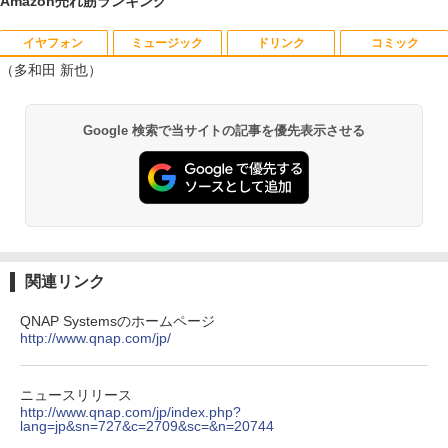
Amazon売れ筋ランキング
イヤフォン
ミュージック
ドリンク
コミック
YOGAポーズの教科書 [ 綿本彰 ]
1
（多和田 新也）
￥2,090
Anker Soundcore P40i オフホワイト
BRUCE WAYNE feat. Flo Milli, ATL Jacob
【Amazon.co.jp限定】 い・ろ・は・す 2L P
薬屋のひとりごと 17巻 (デジタル版ビッグガ
Google 検索で当サイトの記事を優先表示させる
[Explicit]
ET ラベルレス ×8本
ンガンコミックス)
￥7,990
￥250
￥1,112
￥770
ザ・ファブル 全巻セット(1-22巻セット)
2
（ヤンマガKCスペシャル） [ 南勝久 ]
Anker Soundcore P31i ブラック
BRUCE WAYNE feat. Flo Milli, ATL Jacob
by Amazon 天然水 ラベルレス 500ml ×24本
異世界居酒屋「のぶ」(22) (角川コミックス・
￥19,118
[Explicit]
富士山の天然水 バナジウム含有 水 ミネラル
エース)
ウォーター ペットボトル 静岡県産 500ミリリ
￥5,990
関連リンク
ットル (Smart Basic)
￥250
￥832
QNAP Systemsのホームページ
￥1,380
現代ギリシア語辞典第3版 [ 川原拓雄 ]
http://www.qnap.com/jp/
3
Anker Soundcore Liberty 5 ミッドナイトブ
見知らぬ糸
ONE PIECE モノクロ版 115 (ジャンプコミッ
￥19,800
ラック
クスDIGITAL)
by Amazon 天然水ラベルレス 2L×9本
ニュースリリース
￥250
http://www.qnap.com/jp/index.php?
￥14,990
￥594
￥1,117
lang=jp&sn=727&c=2709&sc=&n=20744