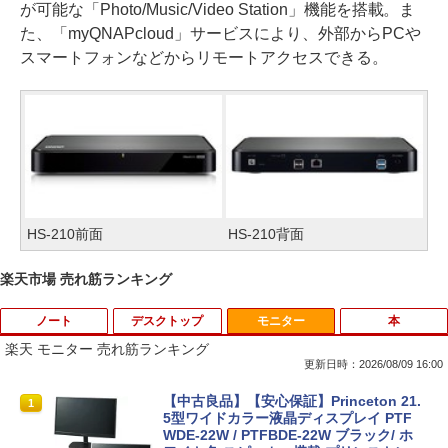
が可能な「Photo/Music/Video Station」機能を搭載。ま
た、「myQNAPcloud」サービスにより、外部からPCや
スマートフォンなどからリモートアクセスできる。
HS-210前面
HS-210背面
楽天市場 売れ筋ランキング
ノート
デスクトップ
モニター
本
楽天 モニター 売れ筋ランキング
更新日時：2026/08/09 16:00
8月5日限定10倍＆抽選10000P！｜2021
R309-Apple Mac mini A1347 1点 MacO
【中古良品】【安心保証】Princeton 21.
1
1
1
年モデル！高性能ノートパソコン Windo
S Catalina 10.15.7/CPU Core i5-4260U/
5型ワイドカラー液晶ディスプレイ PTF
ws11 富士通 LIFEBOOK A5511 第11世
メモリ 4GB/SATA 500GB intel HD Grap
WDE-22W / PTFBDE-22W ブラック/ ホ