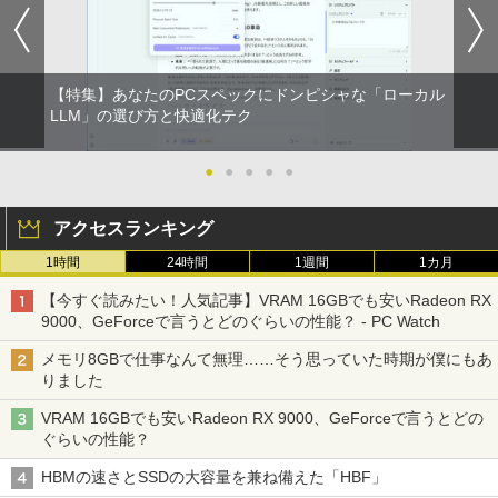
【特集】あなたのPCスペックにドンピシャな「ローカル
LLM」の選び方と快適化テク
●
●
●
●
●
アクセスランキング
1時間
24時間
1週間
1カ月
【今すぐ読みたい！人気記事】VRAM 16GBでも安いRadeon RX
9000、GeForceで言うとどのぐらいの性能？ - PC Watch
メモリ8GBで仕事なんて無理……そう思っていた時期が僕にもあ
りました
VRAM 16GBでも安いRadeon RX 9000、GeForceで言うとどの
ぐらいの性能？
HBMの速さとSSDの大容量を兼ね備えた「HBF」