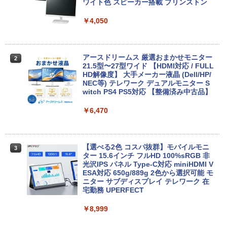
代Celeron 6305U最大メモリ32GB 秒速
hics 5000 1536MB グラフィックス搭載
ワイト色 スピーカー搭載 プリンストン
起動新品SSD2TB テンキー内蔵 15.6型大
★送料無料【中古動作品】
画面 ノートパソコン中古 オフィス付き
￥4,050
Microsoftoffice2024可 送料無料 WIFI
￥6,480
￥15,120
アースドリームス 厳選おまかせモニター
2
中古パソコン | NEC | Mate MRL36L-5 |
21.5型〜27型ワイド 【HDMI対応 / FULL
2
Windows11 | デスクトップ | 一年保証 |
HD解像度】 大手メーカー液晶 (Dell/HP/
新古品ノートパソコン Intel Celeron Wi
第9世代 | Core i3 9100 3.6(〜最大4.2)G
NEC等) テレワーク デュアルモニター S
2
ndows11 Pro Office 2024付き メモリ16
Hz | MEM:8GB | SSD:256GB(新品) | DV
witch PS4 PS5対応 【整備済み中古品】
GB SSD512GB 12型/14型選択可 Blueto
Dマルチ | Win11Pro64bit
oth 無線LAN USB3.0 軽量 モバイル ビ
￥6,470
ジネス 在宅勤務 学生向け
￥15,000
￥21,980
【選べる2色 コスパ抜群】モバイルモニ
3
【エントリーでポイント100％還元のチ
ター 15.6インチ フルHD 100%sRGB 非
3
ャンス】GMKtec G5S ミニpc 【Intel N
光沢IPS パネル Type-C対応 miniHDMI V
【1500円OFFクーポン】【DVDドライブ
5095 DDR5 8GB 128GB SSD】mini pc
ESA対応 650g/889g 2色から選択可能 モ
3
&テンキー】ノートパソコン 中古パソコ
Windows11 Pro 超軽量 4コア/4スレッド
ニター サブディスプレイ テレワーク 在
ン 15.6インチ SSD256GB メモリ8GB C
2.9GHz ミニパソコン M.2 2242 SATA WI
宅勤務 UPERFECT
ore i3-8130U 第8世代 Microsoft Office
FI6 Bluetooth5.2 4K 2画面出力 デスク
付き Windows11 東芝 dynabook B65
トップPC NucBox みにpc 省エネ オフィ
￥8,999
ノートパソコン 中古 PC パソコン 中古ノ
ス
ートPC 最大SSD1TB 最大メモリ16GB