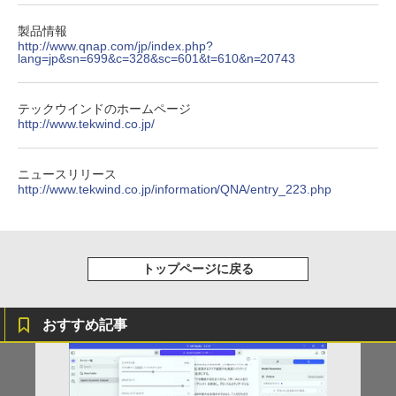
実写映画『ブルーロック』公式PHOTO
4
製品情報
【2026年アップグレード版】AOKIMI ワイヤ
On My Road (Stadium ver.)
HUNTER×HUNTER モノクロ版 39 (ジャンプ
BOOK （講談社 MOOK） [ 講談社 ]
http://www.qnap.com/jp/index.php?
レスイヤホン bluetooth イヤホン V12 小型
コミックスDIGITAL)
by Amazon 炭酸水 ラベルレス 500ml ×24本
lang=jp&sn=699&c=328&sc=601&t=610&n=20743
軽量 ブルートゥースHi-Fi 最大36時間再生 ぶ
強炭酸水 ペットボトル 500ミリリットル (Sm
￥250
￥2,200
るーとゅーす コードレス ENCノイズキャン
art Basic)
￥572
セリング 自動ペアリング Type-C充電 マイク
テックウインドのホームページ
付き 防水 タッチ式音量調整 スポーツ/通勤/通
￥1,625
http://www.tekwind.co.jp/
学/WEB会議(ホワイト)
細胞の分子生物学 [ 中村 桂子 ]
On My Road (Stadium ver.)
スーパーの裏でヤニ吸うふたり 9巻 (デジタル
5
￥1,964
版ビッグガンガンコミックス)
コカ・コーラ やかんの麦茶 from 爽健美茶 ラ
ニュースリリース
￥22,000
ベルレス 650mlPET×24本
￥250
http://www.tekwind.co.jp/information/QNA/entry_223.php
￥810
Xiaomi シャオミ REDMI Buds 8 Lite ワイヤ
￥2,009
レスイヤホン Bluetooth 5.4 ノイズキャンセ
リング ANC 36時間再生
トップページに戻る
￥3,480
おすすめ記事