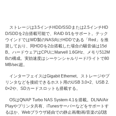
ストレージは3.5インチHDD/SSDまたは2.5インチHD
D/SDDを2台搭載可能で、RAID 0/1をサポート。テック
ウインドではWD製のNAS向けHDDである「Red」を推
奨しており、同HDDを2台搭載した場合の騒音値は15d
B。ハードウェアはCPUにMarvell 1.6GHz、メモリ512M
Bの構成。実効速度はシーケンシャルリード/ライトで80
MB/sec超。
インターフェイスはGigabit Ethernet。ストレージやプ
リンタなどを接続できるホスト用のUSB 3.0×2、USB 2.
0×2や、SDカードスロットも搭載する。
OSはQNAP Turbo NAS System 4.1を搭載。DLNA/Air
Playやプリンタ共有、iTunesサーバーなどをサポートす
るほか、Webブラウザ経由での静止画/動画/音楽の試聴