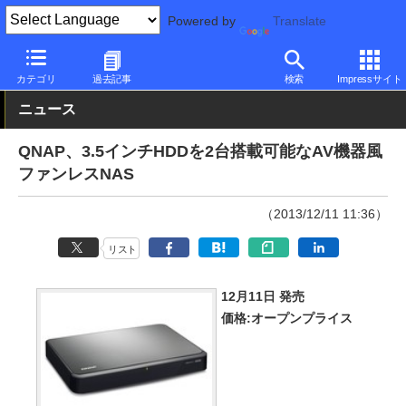
Powered by
Translate
PC Watch
半導体/周辺機器
NAS
QNAP
カテゴリ
過去記事
検索
Impressサイト
ニュース
QNAP、3.5インチHDDを2台搭載可能なAV機器風
ファンレスNAS
（2013/12/11 11:36）
リスト
12月11日 発売
価格:オープンプライス