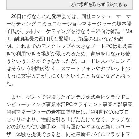
どに場所を取らず収納できる
26日に行なわれた発表会では、同社コンシューマーマ
ーケティング コミュニケーションマネージャーの塚本陽
子氏が、共同マーケティングを行なう主婦向け雑誌「Ma
rt」副編集長の西口氏と登場し、製品の狙いなどを説
明。これまでのデスクトップや大きなノートPCは据え置
きで利用できる場所が限られるため、家事をしながら使
うということができなかったが、コードレスパソコンで
はそういう制約がなく、スマートフォンやタブレットの
ように文字入力がしにくいということもないなどと語っ
た。
また、ゲストで登壇したインテル株式会社クラウドコ
ンピューティング事業本部PCクライアント事業本部事業
開発マネージャーの岩本由香里氏は、第4世代Coreプロ
セッサにより、性能を引き上げただけでなく、タッチな
どの新たな使い勝手や、持ち運びやすさなど新しいユー
ザー体験を提供できると、同社最新モバイルプラットフ