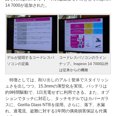
14 7000が追加された。
デルが提唱するコードレスパ
コードレスパソコンのライン
ソコンの定義
ナップ。Inspiron 14 7000以外
は従来からの機種
特徴としては、削り出しのアルミ筐体でスタイリッシ
ュさを出しつつ、15.3mmの薄型化を実現。バッテリは
約9時間駆動で、1日充電せずに利用できる。また、オプ
ションでタッチに対応し、タッチモデルではカバーガラ
スに、Gorilla Glass NTBを採用。さらに、落下、水漏
れ、過電流、盗難に対する1年間の偶発損害保証も付属