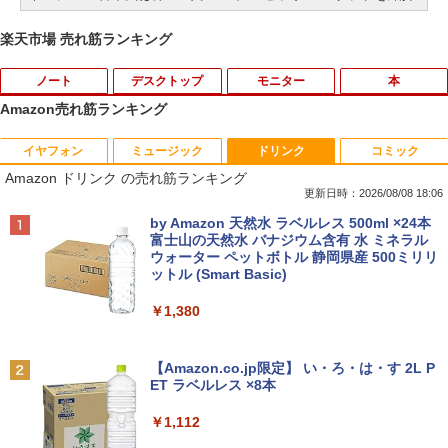
楽天市場 売れ筋ランキング
ノート
デスクトップ
モニター
本
Amazon売れ筋ランキング
イヤフォン
ミュージック
ドリンク
コミック
【中古】 富士通 LIFEBOOK A A561/D C
【中古良品】【安心保証】Princeton 21.
【3千円以上送料無料】世界の歴史 集英
1
1
1
Amazon ドリンク の売れ筋ランキング
eleron B710 1.6GHz Windows7世代のP
5型ワイドカラー液晶ディスプレイ PTF
社版学習まんが 18巻セット／高井啓介
C 均一 BIOS表示可 ジャンクPC 送料無
WDE-22W / PTFBDE-22W ブラック/ ホ
更新日時：2026/08/08 18:06
料 [95213]
ワイト色 スピーカー搭載 プリンストン
￥19,800
Anker Soundcore P40i オフホワイト
BRUCE WAYNE feat. Flo Milli, ATL Jacob
by Amazon 天然水 ラベルレス 500ml ×24本
[Explicit]
富士山の天然水 バナジウム含有 水 ミネラル
￥3,500
￥4,050
ウォーター ペットボトル 静岡県産 500ミリリ
￥7,990
ットル (Smart Basic)
￥250
ちいかわ なんか小さくてかわいいやつ
2
（7） （ワイドKC） [ ナガノ ]
￥1,380
R160-NEC Chromebook Y2 1点 Chrom
□◇〇【目が疲れにくい ブルーライトカ
2
2
eOS 11.6型 CPU Intel Celeron N4020
ット!!】iiyama/イイヤマ フルHD対応21.
￥1,375
Anker Soundcore P31i ブラック
BRUCE WAYNE feat. Flo Milli, ATL Jacob
メモリ 4GB LPDDR4 SSD 32GB eMMC
5型 ProLite XUB2292HS-B1 HDMI対応
[Explicit]
【Amazon.co.jp限定】 い・ろ・は・す 2L P
2021製 WebKカメラ付き 360度回転可
スピーカー内蔵 綺麗な鮮明画像 【中古】
ET ラベルレス ×8本
￥5,990
能 ACアダプタ付き 【中古品整備品】
送料無料
￥250
￥1,112
￥5,980
￥6,500
施設基準パーフェクトブック 2026年度
3
版 [ 一般社団法人日本施設基準管理士協