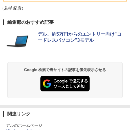
超軽量980g ノートパソコンSONY VAIO
IPS パネル 色鮮やか 265g 超軽量 Type-
5
PRO13 インテル第10世代 Core i5 1035
C対応 miniHDMI モニター 持ち運び サブ
（若杉 紀彦）
G1メモリ8GB 秒速起動SSD最大1TB 14
ディスプレイ ミニPC対応 3年保証 EVICI
型FHD1920*1080高解像度 カメラ内蔵 ノ
V
薬屋のひとりごと 17巻 (デジタル版ビッグガ
ートパソコン Windows11Proオフィス付
編集部のおすすめ記事
ンガンコミックス)
き 5GWIFI Bluetooth 最新MicrosoftOff
￥10,999
ice2024可送料無料 中古パソコン軽量
デル、約5万円からのエントリー向け“コ
￥770
ードレスパソコン”3モデル
￥25,800
異世界居酒屋「のぶ」(22) (角川コミックス・
エース)
Google 検索で当サイトの記事を優先表示させる
￥832
ONE PIECE モノクロ版 115 (ジャンプコミッ
クスDIGITAL)
￥594
関連リンク
デルのホームページ