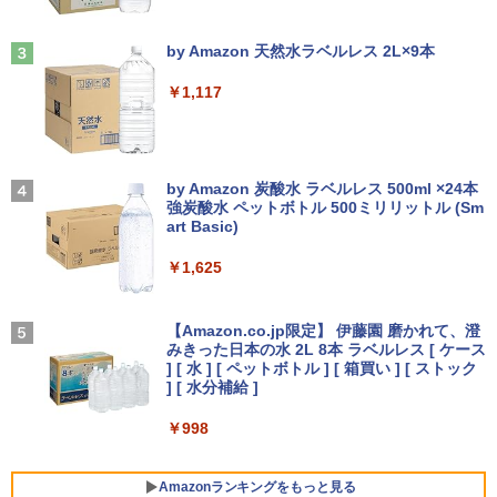
会 ]
Anker Soundcore Liberty 5 ミッドナイトブ
On My Road (Stadium ver.)
ラック
by Amazon 天然水ラベルレス 2L×9本
【★最大100%ポイント】【大特価!訳あ
IO-DATA モニター 21.5インチ MF224ED
￥22,000
3
3
￥250
り!】富士通 LIFEBOOK A576/第6世代 C
B ADSパネル フルHD HDMI スピーカー
￥14,990
￥1,117
ore i3/メモリ:4GB/SSD:128GB/15.6型液
内蔵 中古ディスプレイ
晶/USB 3.0/VGA/HDMI/DVD/Office/中古
パソコン ノートパソコン Windows11 W
￥6,600
キングダム 80 （ヤングジャンプコミッ
4
indows10
クス） [ 原 泰久 ]
【2026年アップグレード版】AOKIMI ワイヤ
On My Road (Stadium ver.)
レスイヤホン bluetooth イヤホン V12 小型
by Amazon 炭酸水 ラベルレス 500ml ×24本
￥8,999
￥770
軽量 ブルートゥースHi-Fi 最大36時間再生 ぶ
強炭酸水 ペットボトル 500ミリリットル (Sm
￥250
【楽天1位!1,600円OFFクーポン 8/4 20:
4
るーとゅーす コードレス ENCノイズキャン
art Basic)
00-8/11 01:59】Xiaomi Monitor A24i 20
セリング 自動ペアリング Type-C充電 マイク
26 ディスプレイ 1080P 23.8インチ 144
付き 防水 タッチ式音量調整 スポーツ/通勤/通
￥1,625
【訳あり特価】【最新Office2024】レッ
Hzリフレッシュレート sRGB99% 1670
4
学/WEB会議(ホワイト)
ツノート SZ5〜SV8 Panasonic 第6〜8
万色 300nits ΔE＜1 低ブルーライト 大
[8月下旬より発送予定][新品]ハナバス 苔
5
世代 Core i5 新品SSD 512GB メモリ16
画面 TÜV認証 目にやさしい 調整可能な
BUGS LIFE
石花江のバスケ論 (1-7巻 最新刊) 全巻セ
￥1,964
GB Win11 12.1型FHD Webカメラ 無線L
スタンド VESA
ット [入荷予約]
【Amazon.co.jp限定】 伊藤園 磨かれて、澄
AN 軽量 初期設定済 すぐ使える テレワー
みきった日本の水 2L 8本 ラベルレス [ ケース
￥250
ク FHD 事務 学習 パナソニック 中古 パ
￥12,580
] [ 水 ] [ ペットボトル ] [ 箱買い ] [ ストック
￥5,544
ソコン PC
Xiaomi シャオミ REDMI Buds 8 Lite ワイヤ
] [ 水分補給 ]
レスイヤホン Bluetooth 5.4 ノイズキャンセ
リング ANC 36時間再生
￥15,980
￥998
【楽天1位 10.5/11インチ 小型 軽量】モ
5
￥3,480
バイルモニター 10.5インチ 11インチ フ
ルHD 1080P 100%sRGB 400cd/m? 光沢
Amazonランキングをもっと見る