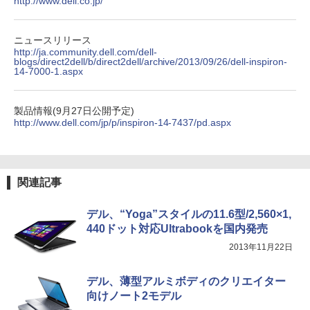
http://www.dell.co.jp/
HUNTER×HUNTER モノクロ版 39 (ジャンプ
コミックスDIGITAL)
￥572
ニュースリリース
http://ja.community.dell.com/dell-
blogs/direct2dell/b/direct2dell/archive/2013/09/26/dell-inspiron-
14-7000-1.aspx
スーパーの裏でヤニ吸うふたり 9巻 (デジタル
版ビッグガンガンコミックス)
製品情報(9月27日公開予定)
http://www.dell.com/jp/p/inspiron-14-7437/pd.aspx
￥810
関連記事
デル、“Yoga”スタイルの11.6型/2,560×1,
440ドット対応Ultrabookを国内発売
2013年11月22日
デル、薄型アルミボディのクリエイター
向けノート2モデル