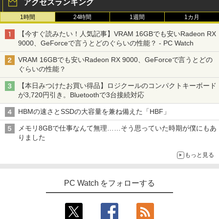
アクセスランキング
1時間
24時間
1週間
1カ月
【今すぐ読みたい！人気記事】VRAM 16GBでも安いRadeon RX
9000、GeForceで言うとどのぐらいの性能？ - PC Watch
VRAM 16GBでも安いRadeon RX 9000、GeForceで言うとどの
ぐらいの性能？
【本日みつけたお買い得品】ロジクールのコンパクトキーボード
が3,720円引き。Bluetoothで3台接続対応
HBMの速さとSSDの大容量を兼ね備えた「HBF」
メモリ8GBで仕事なんて無理……そう思っていた時期が僕にもあ
りました
もっと見る
PC Watch をフォローする