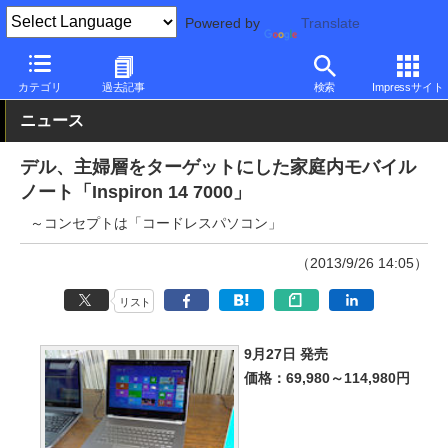
Powered by
Translate
PC Watch
パソコン/タブレット/スマートフォン
モバイルノート
カテゴリ
過去記事
検索
Impressサイト
ニュース
デル、主婦層をターゲットにした家庭内モバイル
ノート「Inspiron 14 7000」
～コンセプトは「コードレスパソコン」
（2013/9/26 14:05）
リスト
9月27日 発売
価格：69,980～114,980円