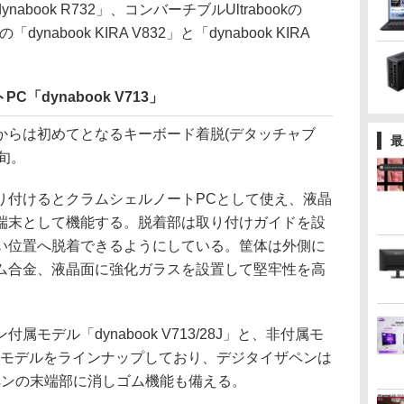
ook R732」、コンバーチブルUltrabookの
kの「dynabook KIRA V832」と「dynabook KIRA
「dynabook V713」
、同社からは初めてとなるキーボード着脱(デタッチャブ
最
下旬。
付けるとクラムシェルノートPCとして使え、液晶
端末として機能する。脱着部は取り付けガイドを設
い位置へ脱着できるようにしている。筐体は外側に
ム合金、液晶面に強化ガラスを設置して堅牢性を高
デル「dynabook V713/28J」と、非付属モ
27J」の2モデルをラインナップしており、デジタイザペンは
。ペンの末端部に消しゴム機能も備える。