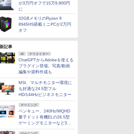
が3万円オフで15万9,800円
に
32GBメモリのRyzen 9
8945HS搭載ミニPCが2万円
オフ
新記事
AI
クリエイター
ChatGPTからAdobeを使える
プラグイン登場。写真/動画
編集や資料作成も
MSI、マルチモニター環境に
も好適な24.5型フル
HD/144Hzビジネスモニター
ゲーミング
ベンキュー、240Hz/WQHD
量子ドット有機ELの26.5型
ゲーミングモニターなど3機
種
ゲーミング