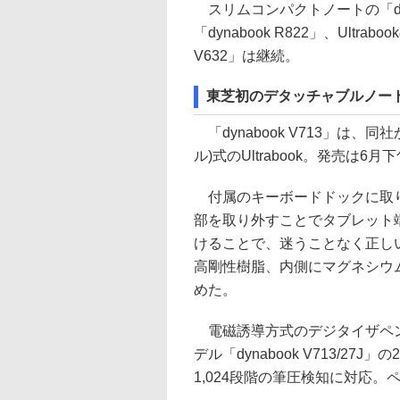
スリムコンパクトノートの「dynab
「dynabook R822」、Ultraboo
V632」は継続。
東芝初のデタッチャブルノートPC
「dynabook V713」は
ル)式のUltrabook。発売は6月
付属のキーボードドックに取り
部を取り外すことでタブレット
けることで、迷うことなく正し
高剛性樹脂、内側にマグネシウ
めた。
電磁誘導方式のデジタイザペン付属モ
デル「dynabook V713/
1,024段階の筆圧検知に対応