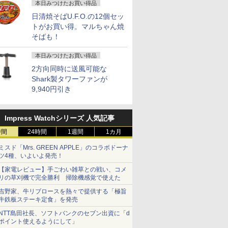
本日みつけたお買い得品
日清焼そばU.F.O.の12個セッ
トがお買い得。マルちゃん焼
そばも！
本日みつけたお買い得品
2方向同時に送風可能な
Shark製タワーファンが
9,940円引き
Impress Watchシリーズ 人気記事
時間
24時間
1週間
1カ月
ミスド「Mrs. GREEN APPLE」のコラボドーナ
ツ4種、いよいよ発売！
【家電レビュー】手ごわい雑草との戦い、コメ
リの草刈機で完全勝利 掃除機感覚で使えた
吉野家、牛リブロースを熱々で提供する「極旨
牛鉄板ステーキ定食」を発売
NTT島田社長、ソフトバンクのセブン出資に「d
ポイント使えるようにして」