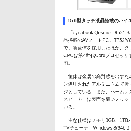
15.6型タッチ液晶搭載のハイエンド
「dynabook Qosmio T953
晶搭載のAVノートPC。T752/
で、新筐体を採用したほか、タ
CPUは第4世代Coreプロセッ
旬。
筐体は金属の高質感を出すた
ン処理されたアルミニウムで覆
ジとしている。また、パームレスト
スピーカーは表面を薄いメッシ
いる。
主な仕様はメモリ8GB、1TB
TVチューナ、Windows 8(64bit)、O