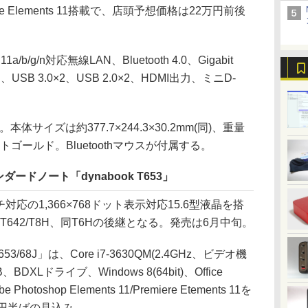
remiere Elements 11搭載で、店頭予想価格は22万円前後
b/g/n対応無線LAN、Bluetooth 4.0、Gigabit
、USB 3.0×2、USB 2.0×2、HDMI出力、ミニD-
サイズは約377.7×244.3×30.2mm(同)、重量
トゴールド。Bluetoothマウスが付属する。
ードノート「dynabook T653」
ッチ対応の1,366×768ドット表示対応15.6型液晶を搭
642/T8H、同T6Hの後継となる。発売は6月中旬。
/68J」は、Core i7-3630QM(2.4GHz、ビデオ機
DXLドライブ、Windows 8(64bit)、Office
e Photoshop Elements 11/Premiere Etements 11を
円半ばの見込み。