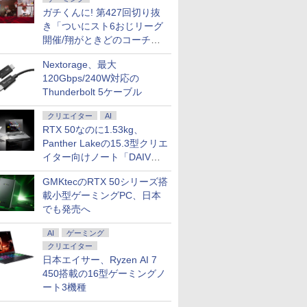
ガチくんに! 第427回切り抜
き「ついにスト6おじリーグ
開催/翔がときどのコーチ就
任など」
Nextorage、最大
120Gbps/240W対応の
Thunderbolt 5ケーブル
クリエイター
AI
RTX 50なのに1.53kg、
Panther Lakeの15.3型クリエ
イター向けノート「DAIV
Z5」
GMKtecのRTX 50シリーズ搭
載小型ゲーミングPC、日本
でも発売へ
AI
ゲーミング
クリエイター
日本エイサー、Ryzen AI 7
450搭載の16型ゲーミングノ
ート3機種