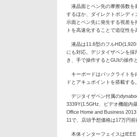
液晶面とペン先の摩擦係数を最
するほか、ダイレクトボンディ
示面とペン先に発生する視差を
トを高速化することで追従性を
液晶は11.6型のフルHD(1,92
にも対応。デジタイザペンを採
き、手で操作するとGUIの操
キーボードはバックライトを内
ドとアキュポイントを搭載する
デジタイザペン付属のdynabook 
3339Y(1.5GHz、ビデオ機能内蔵)
Office Home and Business 201
11で、店頭予想価格は17万円
本体インターフェイスはIEEE 802.1