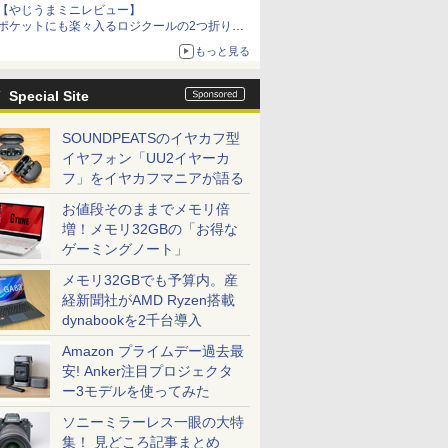
【やじうまミニレビュー】
ポケットにも楽々入るロジクールの2つ折りマ
ウス「Mobi Fold」。その気になるギミックと
もっと見る
は？
Special Site
SOUNDPEATSのイヤカフ型
イヤフォン「UU2イヤーカ
フ」をイヤカフマニアが語る
お値段そのままでメモリ倍
増！メモリ32GBの「お得な
ゲーミングノート」
メモリ32GBでも予算内。産
経新聞社がAMD Ryzen搭載
dynabookを2千台導入
Amazon プライムデー過去最
安! Anker注目プロジェクタ
ー3モデルを使ってみた
ソニーミラーレス一眼の大特
集！ 見どころ記事まとめ