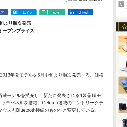
ェア
はてブ
note
LinkedIn
中旬より順次発売
:オープンプライス
013年夏モデルを6月中旬より順次発売する。価格
載モデルを拡充し、新たに発表される4製品18モ
ッチパネルを搭載。Celeron搭載のエントリークラ
スもBluetooth接続のものへと変更している。