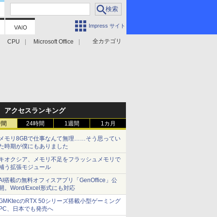
Impress サイト
全カテゴリ
CPU
Microsoft Office
アクセスランキング
時間
24時間
1週間
1カ月
メモリ8GBで仕事なんて無理……そう思ってい
た時期が僕にもありました
キオクシア、メモリ不足をフラッシュメモリで
補う拡張モジュール
AI搭載の無料オフィスアプリ「GenOffice」公
開。Word/Excel形式にも対応
GMKtecのRTX 50シリーズ搭載小型ゲーミング
PC、日本でも発売へ