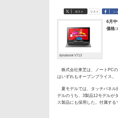
ポスト
リスト
シ
6月
価格
dynabook V713
株式会社東芝は、ノートPCの2
はいずれもオープンプライス。
夏モデルでは、タッチパネル搭
デルのうち、3製品12モデルがタ
ス製品にも採用した。付属するマウ