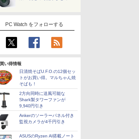
PC Watch をフォローする
買い得情報
日清焼そばU.F.O.の12個セッ
トがお買い得。マルちゃん焼
そばも！
2方向同時に送風可能な
Shark製タワーファンが
9,940円引き
Ankerのソーラーパネル付き
監視カメラが4千円引き
ASUSのRyzen AI搭載ノート