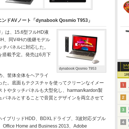
AVノート「dynabook Qosmio T953」
/T8J」は、15.6型フルHD液
V8H、同V4Hの後継モデル
ッチパネルに対応した。
サを搭載予定。発売は6月下
dynabook Qosmio T953
1
め、筐体全体をヘアライ
った。底面もテクスチャを使ってクリーンなイメー
やタッチパネルも大型化し、harman/kardon製
ュパネルとすることで音質とデザインを両立させて
ハイブリッドHDD、BDXLドライブ、3波対応ダブル
ffice Home and Business 2013、Adobe