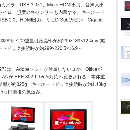
ラ、USB 3.0×1、Micro HDMI出力、音声入出
ャイロ、照度の各センサーも内蔵する。キーボード
2.0、HDMI出力、ミニD-Sub15ピン、Gigabit
イズ/重量は液晶部が約299×189×12.4mm(幅
ドドック接続時が約299×220.5×16.9～
/27Jは、Adobeソフトが付属しないほか、Officeが
蔵無線LANがIEEE 802.11b/g/n対応へ変更される。本体重
が約825g、キーボードドック接続時が約1.43kg
15万円前後の見込み。