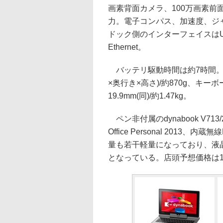
画素背面カメラ、100万画素前面カメ
力。電子コンパス、加速度、ジ
ドック側のインターフェイスはUSB 
Ethernet。
バッテリ駆動時間は約7時間。本体サ
×奥行き×高さ)/約870g、キーボー
19.9mm(同)/約1.47kg。
ペン非付属のdynabook V713
Office Personal 2013、内
量も若干軽量になっており、液晶部
となっている。店頭予想価格は