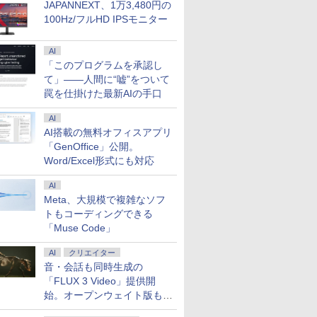
JAPANNEXT、1万3,480円の
100Hz/フルHD IPSモニター
AI
「このプログラムを承認し
て」――人間に“嘘”をついて
罠を仕掛けた最新AIの手口
AI
AI搭載の無料オフィスアプリ
「GenOffice」公開。
Word/Excel形式にも対応
AI
Meta、大規模で複雑なソフ
トもコーディングできる
「Muse Code」
AI
クリエイター
音・会話も同時生成の
「FLUX 3 Video」提供開
始。オープンウェイト版も計
画