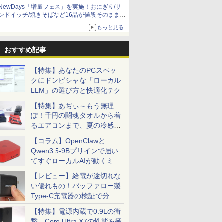
NewDays「増量フェス」を実施！おにぎり/サ
ンドイッチ/焼きそばなど16品が値段そのままで
ボリュームアップ
もっと見る
おすすめ記事
【特集】あなたのPCスペッ
クにドンピシャな「ローカル
LLM」の選び方と快適化テク
【特集】あぢぃ～もう無理
ぽ！千円の闘魂タオルから着
るエアコンまで、夏の冷感グ
ッズ一挙紹介
【コラム】OpenClawと
Qwen3.5-9Bプリインで届い
てすぐローカルAIが動くミニ
PC「SER9 Pro」
【レビュー】給電が途切れな
い優れもの！バッファロー製
Type-C充電器の検証で分か
ったこと
【特集】電源内蔵で0.9Lの衝
撃。Core Ultra X7の性能を極