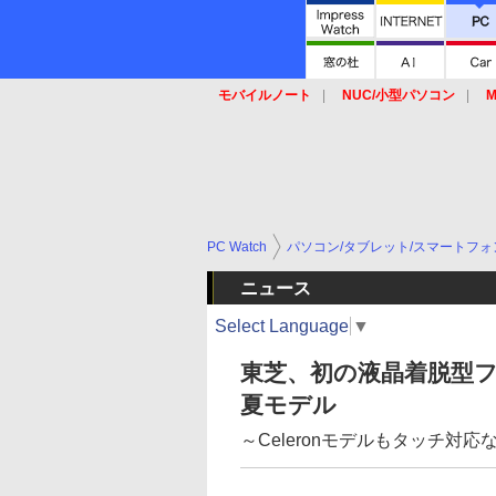
モバイルノート
NUC/小型パソコン
M
SSD
キーボード
マウス
PC Watch
パソコン/タブレット/スマートフォ
ニュース
Select Language
▼
東芝、初の液晶着脱型フルH
夏モデル
～Celeronモデルもタッチ対