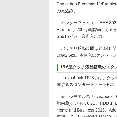
Photoshop Elements 11/P
の見込み。
インターフェイスはIEEE 802.11a/
Ethernet、200万画素Webカメラ
Sub15ピン、音声入出力。
バッテリ駆動時間は約3.4時間。本体
は約2.5kg。本体色はクレッセン
15.6型タッチ液晶搭載のスタンダ
「dynabook T653」は、タ
載するスタンダードノートPC。T
最上位モデルの「dynabook T653
能内蔵)、メモリ8GB、HDD 1TB、B
Home and Business 2013、Adob
搭載して、店頭予想価格は18万