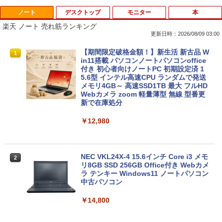
ノート
デスクトップ
モニター
本
楽天 ノート 売れ筋ランキング
更新日時：2026/08/09 03:00
【期間限定破格金額！】新生活 新古品 W
1
in11搭載 パソコンノートパソコンoffice
付き 初心者向けノートPC 初期設定済 1
5.6型 インテル高速CPU ランダムで発送
メモリ4GB～ 高速SSD1TB 最大 フルHD
Webカメラ zoom 軽量薄型 無線 型番更
新で在庫処分
￥12,980
NEC VKL24X-4 15.6インチ Core i3 メモ
2
リ8GB SSD 256GB Office付き Webカメ
ラ テンキー Windows11 ノートパソコン
中古パソコン
￥14,800