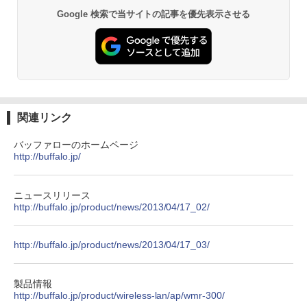
Yoothi 互換品 液晶 13.3インチ Lenovo
2
ET ラベルレス ×8本
ThinkPad L13 Gen 3 21B3 21B4 21B9
Google 検索で当サイトの記事を優先表示させる
Anker Soundcore P31i ピンク
￥250
￥832
21BA 対応 1920x1200 WUXGA IPS LED
￥1,112
LCD 液晶ディスプレイ 修理交換用液晶
￥5,990
パネル
【3千円以上送料無料】就業規則の法律実
3
務／石嵜信憲／平井彩
見知らぬ糸
ONE PIECE モノクロ版 115 (ジャンプコミッ
￥9,800
クスDIGITAL)
by Amazon 天然水ラベルレス 2L×9本
￥8,140
￥250
Anker Soundcore Liberty 5 ディープブルー
￥594
￥1,117
関連リンク
【楽天1位 10.5/11インチ 小型 軽量】モ
3
￥14,990
バイルモニター 10.5インチ 11インチ フ
バッファローのホームページ
ルHD 1080P 100%sRGB 400cd/m? 光沢
ちいかわ なんか小さくてかわいいやつ
4
http://buffalo.jp/
IPS パネル 色鮮やか 265g 超軽量 Type-
On My Road (Stadium ver.)
HUNTER×HUNTER モノクロ版 39 (ジャンプ
（4）なんか小さくてためになる豆本付き
C対応 miniHDMI モニター 持ち運び サブ
コミックスDIGITAL)
by Amazon 炭酸水 ラベルレス 500ml ×24本
特装版 （プレミアムKC） [ ナガノ ]
ディスプレイ ミニPC対応 3年保証 EVICI
強炭酸水 ペットボトル 500ミリリットル (Sm
￥250
V
art Basic)
【2026年アップグレード版】AOKIMI ワイヤ
￥572
ニュースリリース
￥2,420
レスイヤホン bluetooth イヤホン V12 小型
http://buffalo.jp/product/news/2013/04/17_02/
軽量 ブルートゥースHi-Fi 最大36時間再生 ぶ
￥10,999
￥1,625
るーとゅーす コードレス ENCノイズキャン
セリング 自動ペアリング Type-C充電 マイク
On My Road (Stadium ver.)
スーパーの裏でヤニ吸うふたり 9巻 (デジタル
http://buffalo.jp/product/news/2013/04/17_03/
【最大3％OFF】 【中古】 送料無料 ワイ
5
付き 防水 タッチ式音量調整 スポーツ/通勤/通
版ビッグガンガンコミックス)
ド版 俺たちのフィールド 全18巻 村枝賢
【Amazon.co.jp限定】 伊藤園 磨かれて、澄
学/WEB会議(ホワイト)
【期間限定5%OFFクーポン 8/12 10時ま
一 中古コミック 漫画 全巻セット マンガ
みきった日本の水 2L 8本 ラベルレス [ ケース
4
￥250
で】 ゲーミングモニター モニター 24.5
【中古】
] [ 水 ] [ ペットボトル ] [ 箱買い ] [ ストック
￥810
製品情報
￥1,964
インチ 24インチ 180Hz 180hz FHD フリ
] [ 水分補給 ]
http://buffalo.jp/product/wireless-lan/ap/wmr-300/
ッカーレス 24.5型 FullHD ブルーライト
￥8,700