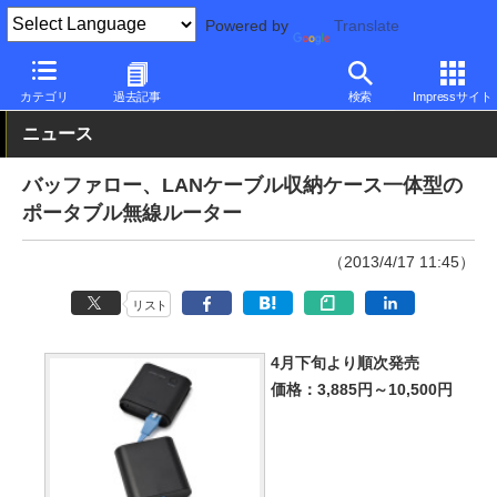
Powered by
Translate
PC Watch
半導体/周辺機器
無線
バッファロー
カテゴリ
過去記事
検索
Impressサイト
ニュース
バッファロー、LANケーブル収納ケース一体型の
ポータブル無線ルーター
（2013/4/17 11:45）
リスト
4月下旬より順次発売
価格：3,885円～10,500円