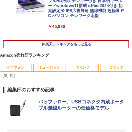
フルHD液晶 テンキー付き 日本語キーボ
ードwindows11搭載 office2024付き 初
期設定済 IPS広視野角 無線機能 超軽量 P
C パソコン テレワーク応援
￥45,980
楽天ランキングをもっと見る
Amazon売れ筋ランキング
イヤフォン
ミュージック
ドリンク
コミック
【お買い物マラソ開催中！P最大31.5%還
魔王城の料理番 〜コワモテ魔族ばかりだ
1
1
（劉 尭）
元】五年保証 白 モバイルモニター 15.6
けど、ホワイトな職場です〜 6巻 【電
インチ FHD 1920×1080 1080P Fast IPS
子書籍】[ ワイエム系 ]
パネル PU保護カバー付き 非光沢 1200:1
Anker Soundcore P42i (Bluetooth 6.1)【完
BRUCE WAYNE feat. Flo Milli, ATL Jacob
by Amazon 天然水 ラベルレス 500ml ×24本
薬屋のひとりごと 17巻 (デジタル版ビッグガ
編集部のおすすめ記事
高コントラスト 超軽量 640g スピーカー
￥792
全ワイヤレスイヤホン/ウルトラノイズキャン
[Explicit]
富士山の天然水 バナジウム含有 水 ミネラル
ンガンコミックス)
内蔵 Type-C/HDMI 接続 PS5/Switch/PC/
セリング 3.5 / マルチポイント接続 / 最大40時
ウォーター ペットボトル 静岡県産 500ミリリ
スマホ対応 MFP156T1F
バッファロー、USBコネクタ内蔵ポータ
間再生 / コンパクト形状/持ち運びに便利 / IP5
ットル (Smart Basic)
￥250
￥770
ブル無線ルーターの低価格モデル
5 防塵防水位規格/PSE技術基準適合】パープ
￥8,999
【送料無料】現代法律実務の諸問題 令和
2
ル
￥1,380
7年度研修版／日本弁護士連合会
￥9,990
BRUCE WAYNE feat. Flo Milli, ATL Jacob
異世界居酒屋「のぶ」(22) (角川コミックス・
￥8,030
[Explicit]
エース)
【Amazon.co.jp限定】 い・ろ・は・す 2L P