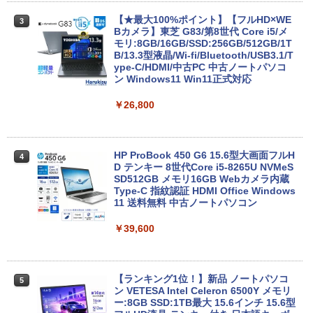
【★最大100%ポイント】【フルHD×WE
3
Bカメラ】東芝 G83/第8世代 Core i5/メ
モリ:8GB/16GB/SSD:256GB/512GB/1T
B/13.3型液晶/Wi-fi/Bluetooth/USB3.1/T
ype-C/HDMI/中古PC 中古ノートパソコ
ン Windows11 Win11正式対応
￥26,800
HP ProBook 450 G6 15.6型大画面フルH
4
D テンキー 8世代Core i5-8265U NVMeS
SD512GB メモリ16GB Webカメラ内蔵
Type-C 指紋認証 HDMI Office Windows
11 送料無料 中古ノートパソコン
￥39,600
【ランキング1位！】新品 ノートパソコ
5
ン VETESA Intel Celeron 6500Y メモリ
ー:8GB SSD:1TB最大 15.6インチ 15.6型