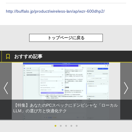
カット ノングレア HDMI Adaptive-Sync
￥998
ブラック MAXZEN MGM25IC03 マクス
Xiaomi シャオミ REDMI Buds 8 Lite ワイヤ
http://buffalo.jp/product/wireless-lan/ap/wzr-600dhp2/
ゼン
レスイヤホン Bluetooth 5.4 ノイズキャンセ
リング ANC 36時間再生
￥11,980
￥3,480
トップページに戻る
【16%OFF！8/11 1:59まで】AOPEN ゲ
5
ーミングモニター 23.8インチ IPS フル
HD 非光沢 200Hz (144Hz 165Hz 対応) 0.
おすすめ記事
5ms sRGB 99% AMD FreeSync Premiu
m HDR10 HDMI 2.0 DisplayPort 1.2 ス
ピーカー・ヘッドフォン端子搭載 ゼロフ
レーム スピーカー搭載 VESA 24KG3YX1
bmipx
￥14,980
【特集】あなたのPCスペックにドンピシャな「ローカル
LLM」の選び方と快適化テク
●
●
●
●
●