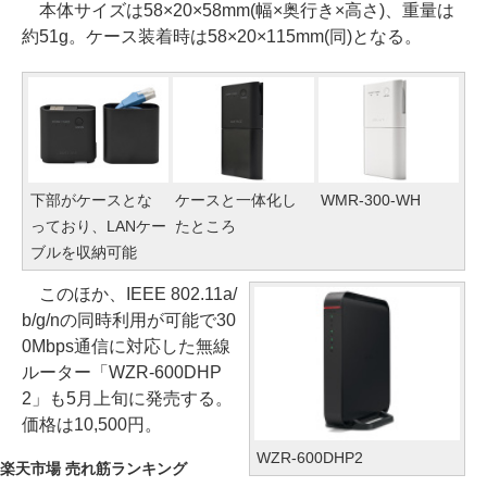
本体サイズは58×20×58mm(幅×奥行き×高さ)、重量は
約51g。ケース装着時は58×20×115mm(同)となる。
下部がケースとな
ケースと一体化し
WMR-300-WH
っており、LANケー
たところ
ブルを収納可能
このほか、IEEE 802.11a/
b/g/nの同時利用が可能で30
0Mbps通信に対応した無線
ルーター「WZR-600DHP
2」も5月上旬に発売する。
価格は10,500円。
WZR-600DHP2
楽天市場 売れ筋ランキング