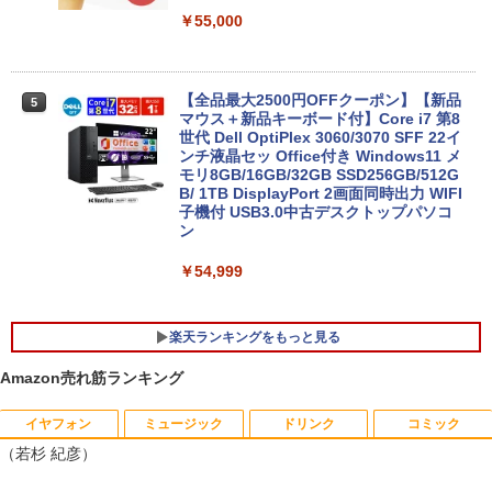
uetooth Wi-Fi 無線｜中古 パソコン 中古
￥55,000
PC Word Excel
￥29,800
【全品最大2500円OFFクーポン】【新品
5
マウス＋新品キーボード付】Core i7 第8
世代 Dell OptiPlex 3060/3070 SFF 22イ
＼11日まで限定価格／ノートパソコン 新
ンチ液晶セッ Office付き Windows11 メ
5
品 福袋 6点セット Intel Pentium GOLD
モリ8GB/16GB/32GB SSD256GB/512G
6500Y メモリ8GB SSD256GB Windows
B/ 1TB DisplayPort 2画面同時出力 WIFI
11 WPS Office付き 初期設定済み 14イン
子機付 USB3.0中古デスクトップパソコ
チ フルHD ノートPC 初心者 学生 在宅ワ
ン
ーク テンキー Wi-Fi Bluetooth HDMI 軽
量 持ち運び 安い
￥54,999
￥29,999
楽天ランキングをもっと見る
Amazon売れ筋ランキング
イヤフォン
ミュージック
ドリンク
コミック
Yoothi 互換品 液晶 15.6インチ NV156F
獣医腫瘍学テキスト 第2版[本/雑誌] / 日
1
1
（若杉 紀彦）
HM-N41 NV156FHM-N42 NV156FHM-N
本獣医がん学会/著 日本獣医がん学会獣医
43 NV156FHM-N46 NV156FHM-N47 NV
腫瘍科認定医認定委員会/監修
156FHM-N49 対応 FullHD 1920x1080 I