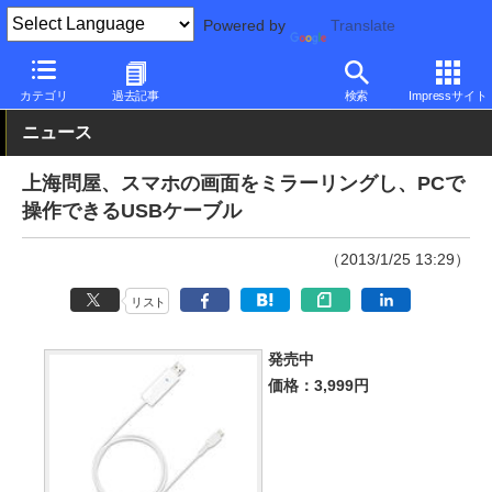
Powered by
Translate
PC Watch
半導体/周辺機器
アクセサリ
その他
カテゴリ
過去記事
検索
Impressサイト
ニュース
上海問屋、スマホの画面をミラーリングし、PCで
操作できるUSBケーブル
（2013/1/25 13:29）
リスト
発売中
価格：3,999円