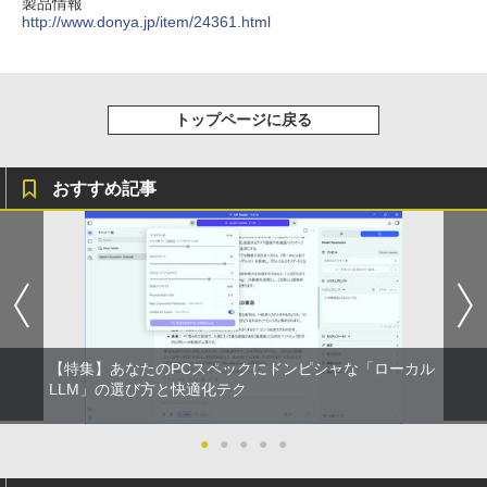
製品情報
セリング 自動ペアリング Type-C充電 マイク
￥11,000
http://www.donya.jp/item/24361.html
付き 防水 タッチ式音量調整 スポーツ/通勤/通
￥9,980
￥1,625
学/WEB会議(ホワイト)
BUGS LIFE
スーパーの裏でヤニ吸うふたり 9巻 (デジタル
￥1,964
版ビッグガンガンコミックス)
コカ・コーラ やかんの麦茶 from 爽健美茶 ラ
施設基準パーフェクトブック 2026年度
5
【公式限定2年保証】モニター 21.5イン
ベルレス 650mlPET×24本
4
￥250
版 [ 一般社団法人日本施設基準管理士協
トップページに戻る
チ フルhd 高画質 100Hz VA ノングレア
￥810
会 ]
非光沢 スピーカー内蔵 3年保証 ディスプ
Xiaomi シャオミ REDMI Buds 8 Lite ワイヤ
￥2,009
レイ パソコンモニター PCモニター フル
レスイヤホン Bluetooth 5.4 ノイズキャンセ
￥22,000
ハイビジョン 21インチ 液晶モニター ア
リング ANC 36時間再生
おすすめ記事
イリスオーヤマ DT-JF * 安心延長保証対
象
￥2,980
￥9,999
グリーンハウス 7型ワイド液晶 電子POP
5
取付金具付き ホワイト GH-EP7F-WH [G
【特集】あなたのPCスペックにドンピシャな「ローカル
HEP7FWH]
LLM」の選び方と快適化テク
￥10,970
●
●
●
●
●