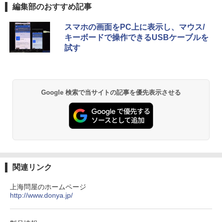
Anker Soundcore P40i オフホワイト
BRUCE WAYNE feat. Flo Milli, ATL Jacob
【Amazon.co.jp限定】 い・ろ・は・す 2L P
薬屋のひとりごと 17巻 (デジタル版ビッグガ
編集部のおすすめ記事
PS LED LCD 液晶ディスプレイ 修理交換
￥19,800
[Explicit]
ET ラベルレス ×8本
ンガンコミックス)
用液晶パネル
￥7,990
スマホの画面をPC上に表示し、マウス/
￥250
￥1,112
￥770
￥9,250
キーボードで操作できるUSBケーブルを
世界の新富裕層はなぜ「オルカン・S＆P
2
試す
500」を買わないのか 20代で純資産4億
円をつくった超レバレッジ投資の極意 [
Anker Soundcore P31i ブラック
BRUCE WAYNE feat. Flo Milli, ATL Jacob
by Amazon 天然水 ラベルレス 500ml ×24本
異世界居酒屋「のぶ」(22) (角川コミックス・
＼500円OFFクーポンあり！／ モバイル
宮脇 さき ]
2
[Explicit]
富士山の天然水 バナジウム含有 水 ミネラル
エース)
モニター 15.6インチ 1080PフルHD ディ
ウォーター ペットボトル 静岡県産 500ミリリ
￥5,990
スプレイ VESA対応 コスパ デュアルモニ
￥1,980
Google 検索で当サイトの記事を優先表示させる
ットル (Smart Basic)
￥250
￥832
ター サブモニター ゲーミングモニター
ポータブルモニター 外付けモニター リモ
￥1,380
ートワーク IPS mini pc ミニPC 多デバ
イス対応 ブラック
コレクション・台湾のモダニズム（第6
3
Anker Soundcore Liberty 5 ミッドナイトブ
On My Road (Stadium ver.)
ONE PIECE モノクロ版 115 (ジャンプコミッ
巻） 衛生と病院 [ 鈴木哲造 ]
ラック
クスDIGITAL)
by Amazon 天然水ラベルレス 2L×9本
￥9,480
￥250
￥19,800
￥14,990
￥594
￥1,117
関連リンク
★Gigastone モニター 21.45インチ ディ
3
スプレイ PCモニター VESA モニタ ノン
上海問屋のホームページ
グレア フルHD 75Hz ブルーライト軽減
【2026年アップグレード版】AOKIMI ワイヤ
On My Road (Stadium ver.)
HUNTER×HUNTER モノクロ版 39 (ジャンプ
和山やま作品4冊セット 小冊子＆アクリ
http://www.donya.jp/
4
パネル 178度 広角 高解像度目に優しいフ
レスイヤホン bluetooth イヤホン V12 小型
コミックスDIGITAL)
by Amazon 炭酸水 ラベルレス 500ml ×24本
ルスタンド付き特装版 （ビームコミック
リッカーフリー (PS5確認済み/HDMI/VG
軽量 ブルートゥースHi-Fi 最大36時間再生 ぶ
強炭酸水 ペットボトル 500ミリリットル (Sm
￥250
ス） [ 和山 やま ]
A/3年保証)
るーとゅーす コードレス ENCノイズキャン
art Basic)
￥572