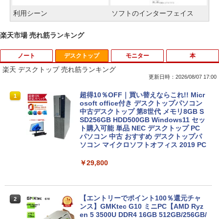
利用シーン
ソフトのインターフェイス
楽天市場 売れ筋ランキング
ノート
デスクトップ
モニター
本
楽天 デスクトップ 売れ筋ランキング
更新日時：2026/08/07 17:00
ノートパソコン 極軽量約965g 富士通 LI
超得10％OFF｜買い替えならこれ!! Micr
1
1
FEBOOK U748 14インチ 高性能第7世代
osoft office付き デスクトップパソコン
Core i5-7300U カメラ内蔵 メモリ最大16
中古デスクトップ 第8世代 メモリ8GB S
GB SSD1TB 薄い軽い FHD液晶 type-C
SD256GB HDD500GB Windows11 セッ
WIFI Bluetooth Office付き 5GWIFI Blu
ト購入可能 単品 NEC デスクトップ PC
etooth最新MicrosoftOffice2024可 Win
パソコン 中古 おすすめ デスクトップパ
dows11 中古ノートパソコン
ソコン マイクロソフトオフィス 2019 PC
￥16,500
￥29,800
良品 15.6インチ HP Notebook 250G7 W
【エントリーでポイント100％還元チャ
2
2
indows11 超高性能 第10世代Core i5-10
ンス】GMKtec G10 ミニPC【AMD Ryz
35G1 8GB 爆速NVMe式256GB-SSD カ
en 5 3500U DDR4 16GB 512GB/256GB/