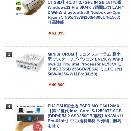
メラ 無線 Office付き Win11【中古ノー
1T SSD】4C/8T 3.7GHz 64GB 16T拡張
トパソコン 中古パソコン 中古PC】送料
Windows11 Pro 8K/4K 3画面出力 LAN *
無料 あす楽対応 即日発送（Windows10
2 WiFi5 Bluetooth5.0 Nucbox みにpc
も対応可能 Win10）
Ryzen 5 N95/N97/N100/4300U/N150よ
り高性能
￥29,689
￥61,999
良品 15.6インチ HP Notebook 250G7 W
3
indows11 超高性能 第10世代Core i5-10
MINISFORUM｜ミニスフォーラム 超小
3
35G1 8GB 爆速NVMe式256GB-SSD カ
型 デスクトップパソコン LN150W(Wind
メラ 無線 Office付き Win11【中古ノー
ows 11 Pro/Intel Processor N150/メモ
トパソコン 中古パソコン 中古PC】送料
リ 8GB/SSD 256GB/VESA) ミニPC LN1
無料 あす楽対応 即日発送（Windows10
50W-8/256-W11Pro(N150)
も対応可能 Win10）
￥49,800
￥29,689
FUJITSU/富士通 ESPRIMO G6012/MX
4
レビュー投稿 5年保証｜MS Office 2024
【第12世代 Intel Core i5-12500T/16GB
4
H&B 搭載｜中古ノートパソコン Windo
(DDR4)/M.2 SSD256GB/無線LAN/Win11
ws11 Office付｜テンキー DVD 搭載｜C
Pro-64bit】中古/送料無料 ※沖縄、離島
ore i5 第7世代 メモリ 8GB SSD 256GB
を除く
｜店長厳選 Lenovo ThinkPad 15.6型 Bl