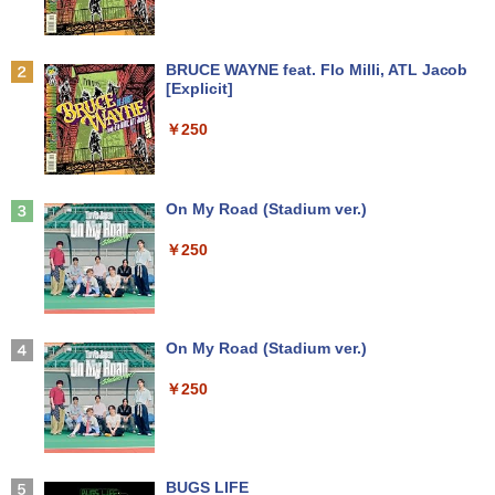
キングダム 80 （ヤングジャンプコミッ
2
クス） [ 原 泰久 ]
【期間限定10%OFFクーポン 8/12 10時
2
Anker Soundcore P31i ホワイト
BRUCE WAYNE feat. Flo Milli, ATL Jacob
【中古】 店長セレクト おまかせA4ノー
DELL/デル OPTIPLEX 7090 SFF【第11
まで】 モニター 21.5型 液晶ディスプレ
￥770
2
2
[Explicit]
トパソコン Windows10 お気軽ノートPC
世代 Core i7-11700/メモリ16GB/M.2 SS
イ ベゼル ディスプレイ 液晶モニター PC
￥5,990
SSD120GB以上 メモリ4GB Celeron搭
D 256GB/Win11Pro/無線LAN/DVD-RW/
モニター 壁掛け フリッカーレス FreeSy
￥250
載 液晶15インチ 中古ノートパソコン DV
DP】中古/送料無料 ※沖縄、離島を除く
nc 21.5インチ 角度調節 FullHD ブルー
Dドライブ(内蔵or外付) WPS Office付き
ライトカット VAパネル VESAフル FHD
中古パソコン
ノングレア MAXZEN JM22CH02
￥54,000
【いたわりセット付き】1年をおいしくす
3
こやかに過ごす養生手帳2027 （インプレ
Anker Soundcore Liberty 5 ミッドナイトブ
On My Road (Stadium ver.)
￥11,800
￥9,480
ス手帳2027） [ 久保奈穂実 ]
ラック
￥250
￥3,080
【エントリーでポイント100％還元のチ
3
￥14,990
ャンス】GMKtec M8 ミニPC【AMD Ryz
【★最大100%ポイント】Windows XP
en 5 PRO 6650H 16GB 512GB】4.5GH
【楽天1位!1,600円OFFクーポン 8/4 20:
3
3
おまかせ 高性能 Core i5 高速 SSD128G
z 6コア 12スレッド OCuLink Windows
00-8/11 01:59】Xiaomi Monitor A24i 20
B メモリ4GB 15.6インチ 大画面 DVDド
11 Pro LPDDR5 6400MT/s 16T増設 3画
26 ディスプレイ 1080P 23.8インチ 144
コミック版はだしのゲン（全10巻セッ
4
ライブ 無線LAN 新品マウス付き Office
面2.5GbpsLAN Bluetooth5.2 WiFi HD
Hzリフレッシュレート sRGB99% 1670
【2026年アップグレード版】AOKIMI ワイヤ
On My Road (Stadium ver.)
ト）
追加可 中古PC ノートパソコン 安心保証
MI 省エネ ゲーミングpc みにpc minipc
万色 300nits ΔE＜1 低ブルーライト 大
レスイヤホン bluetooth イヤホン V12 小型
8K コンパクト
画面 TÜV認証 目にやさしい 調整可能な
軽量 ブルートゥースHi-Fi 最大36時間再生 ぶ
￥250
￥8,800
スタンド VESA
るーとゅーす コードレス ENCノイズキャン
￥15,800
セリング 自動ペアリング Type-C充電 マイク
￥78,248
付き 防水 タッチ式音量調整 スポーツ/通勤/通
￥12,580
学/WEB会議 6.0(オフホワイト)
魔王城の料理番 〜コワモテ魔族ばかりだ
5
【中古】DELL Inspiron 15 3000(3580)
BUGS LIFE
けど、ホワイトな職場です〜 6巻 【電
4