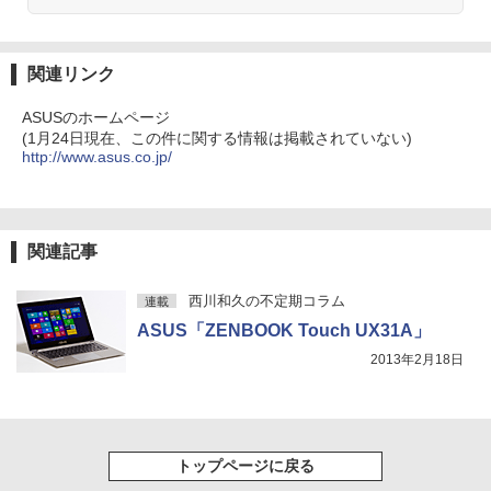
ONE PIECE モノクロ版 115 (ジャンプコミッ
クスDIGITAL)
by Amazon 天然水ラベルレス 2L×9本
￥594
￥1,117
関連リンク
ASUSのホームページ
(1月24日現在、この件に関する情報は掲載されていない)
HUNTER×HUNTER モノクロ版 39 (ジャンプ
http://www.asus.co.jp/
コミックスDIGITAL)
by Amazon 炭酸水 ラベルレス 500ml ×24本
強炭酸水 ペットボトル 500ミリリットル (Sm
art Basic)
￥572
￥1,625
関連記事
スーパーの裏でヤニ吸うふたり 9巻 (デジタル
版ビッグガンガンコミックス)
コカ・コーラ やかんの麦茶 from 爽健美茶 ラ
西川和久の不定期コラム
連載
ベルレス 650mlPET×24本
ASUS「ZENBOOK Touch UX31A」
￥810
￥2,009
2013年2月18日
トップページに戻る