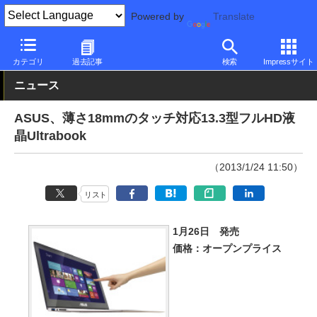
Powered by
Translate
PC Watch
パソコン/タブレット/スマートフォン
ノートパソコン
カテゴリ
過去記事
検索
Impressサイト
ニュース
ASUS、薄さ18mmのタッチ対応13.3型フルHD液
晶Ultrabook
（2013/1/24 11:50）
リスト
1月26日 発売
価格：オープンプライス