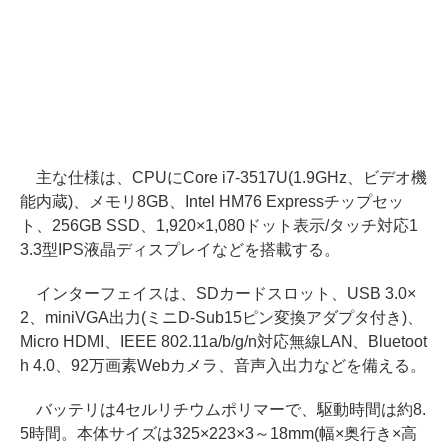
主な仕様は、CPUにCore i7-3517U(1.9GHz、ビデオ機
能内蔵)、メモリ8GB、Intel HM76 Expressチップセッ
ト、256GB SSD、1,920×1,080ドット表示/タッチ対応1
3.3型IPS液晶ディスプレイなどを搭載する。
インターフェイスは、SDカードスロット、USB 3.0×
2、miniVGA出力(ミニD-Sub15ピン変換アダプタ付き)、
Micro HDMI、IEEE 802.11a/b/g/n対応無線LAN、Bluetoot
h 4.0、92万画素Webカメラ、音声入出力などを備える。
バッテリは4セルリチウムポリマーで、駆動時間は約8.
5時間。本体サイズは325×223×3～18mm(幅×奥行き×高