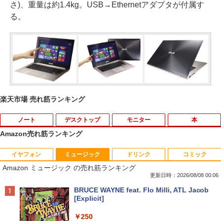
さ)、重量は約1.4kg。USB→Ethernetアダプタが付属す
る。
楽天市場 売れ筋ランキング
ノート
デスクトップ
モニター
本
Amazon売れ筋ランキング
イヤフォン
ミュージック
ドリンク
コミック
【★最大100%ポイント】【大特価!訳あ
【期間限定10％OFF】【12GB+256G
DELL デル E2318H LED液晶モニター 23
ブラッククローバー 38 【電子書籍】[ 田
1
1
1
1
Amazon ミュージック の売れ筋ランキング
り!】富士通 LIFEBOOK A576/第6世代 C
B】 【楽天1位連続受賞】NIPOGI mini p
インチワイド ブラック 1920×1080 （フ
畠裕基 ]
ore i3/メモリ:4GB/SSD:128GB/15.6型液
c Intel N5030動作より安定 4C/4T 最大3.
ルHD）IPSパネル LEDバックライト付 非
更新日時：2026/08/08 00:06
晶/USB 3.0/VGA/HDMI/DVD/Office/中古
1GHz Win11 Pro SSD ミニパソコン US
光沢 ノングレア 液晶ディスプレイ ディ
￥594
Anker Soundcore P40i オフホワイト
BRUCE WAYNE feat. Flo Milli, ATL Jacob
パソコン ノートパソコン Windows11 W
B3.2×4 3画面 4K 高速2.4G/5GWi-Fi BT
スプレイポート VGA VESA準拠【中古】
[Explicit]
indows10
4.2 ミニPC ミニパソコン minipc
￥7,990
￥4,980
￥250
￥8,999
￥39,980