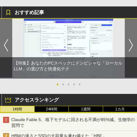
おすすめ記事
【特集】あなたのPCスペックにドンピシャな「ローカル
LLM」の選び方と快適化テク
●
●
●
●
●
アクセスランキング
1時間
24時間
1週間
1カ月
Claude Fable 5、格下モデルに回される不満が85%減。生物学の
質問で
HBMの速さとSSDの大容量を兼ね備えた「HBF」