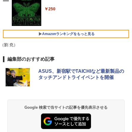
￥2,599
【Celeron4205U 4G 1T(HDD) WiFi 15L
【ポイント10倍】美品 HP 400 G6 SF 9
子書籍】[ ワイエム系 ]
4
CD(1366x768)】【千葉】保証期間1ヶ月
世代 Core i5 9500 メモリ8GB 16GB 32
＼メーカー5年保証／【最短即日発送】
4
￥250
【ランクA】
GB 新品M.2SSD256GB 512GB office付
【新品】モニター 21.5インチモニター デ
￥792
き デスクトップパソコン 中古パソコン P
ィスプレイ PCモニター ASUS 液晶ディ
Xiaomi シャオミ REDMI Buds 8 Lite ワイヤ
C Windows11 pro Win11 3画面 PC 800
スプレイ VP229HFZ 22型 1920×1080 応
レスイヤホン Bluetooth 5.4 ノイズキャンセ
￥15,980
600 G5 G4 モニタ セット オフィス 2024
答速度1ms リフレッシュレート100Hz IP
リング ANC 36時間再生
搭載 選択可 8世代 10世代 DELL 1311a
Sパネル 液晶モニター 5年保証付き 動画
Amazonランキングをもっと見る
閲覧 仕事 在宅 楽天ランキング4冠
￥3,480
￥36,740
（劉 尭）
レビュー投稿 5年保証｜MS Office 2024
5
￥12,800
H&B 搭載｜中古 ノートパソコン Windo
ws11 Office付｜スペック Core i5 第7世
【Amazon.co.jp限定】 い・ろ・は・す 2L P
薬屋のひとりごと 17巻 (デジタル版ビッグガ
編集部のおすすめ記事
代 メモリ 8GB 大容量 HDD 500GB テン
ET ラベルレス ×8本
ンガンコミックス)
キー DVDドライブ搭載 CD DVD 再生可
【正規永久版Office付き】ミニpc ゲーミ
5
｜中古パソコン 中古ノートパソコン 中古
ング AMD Ryzen5 7430U ミニpc 新版小
液晶モニター 23.8型 Dell ディスプレイ
5
ASUS、新宿駅でTAICHIなど最新製品の
￥1,112
￥770
PC オフィス搭載
型ゲーミングpc 最大4.3GHz 6C12T DD
Pro 24 純正モニター VESA 対応 リフレ
タッチアンドトライイベントを開催
R4 16GB 512GB SSD ミニpc mini pc 4
ッシュレート 100Hz HDMI DisplayPort
K@60Hz 3画面同時出力 小型pc 静音 高
VGA モニター 液晶 液晶モニター 液晶デ
￥19,800
速 WiFi 6 BT5.2 USB3.2×6/HDMI2.0/Ty
ィスプレイ フルHD IPS デル E2425HM 2
pe-C Win11Pro
3.8インチ パソコンモニター 新品
by Amazon 天然水 ラベルレス 500ml ×24本
異世界居酒屋「のぶ」(22) (角川コミックス・
富士山の天然水 バナジウム含有 水 ミネラル
エース)
ウォーター ペットボトル 静岡県産 500ミリリ
￥79,980
￥13,999
Google 検索で当サイトの記事を優先表示させる
ットル (Smart Basic)
￥832
￥1,380