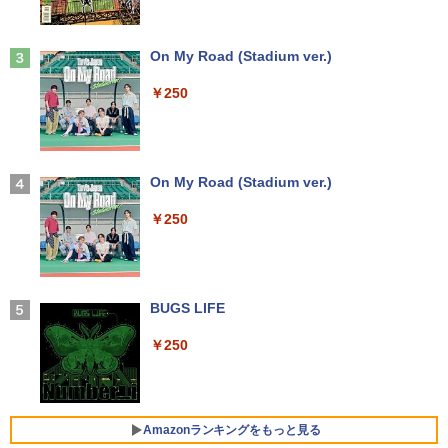
Anker Soundcore Liberty 5 ミッドナイトブ
On My Road (Stadium ver.)
ラック
￥250
￥14,990
【2026年アップグレード版】AOKIMI ワイヤ
On My Road (Stadium ver.)
レスイヤホン bluetooth イヤホン V12 小型
軽量 ブルートゥースHi-Fi 最大36時間再生 ぶ
￥250
るーとゅーす コードレス ENCノイズキャン
セリング 自動ペアリング Type-C充電 マイク
付き 防水 タッチ式音量調整 スポーツ/通勤/通
学/WEB会議 6.0(オフホワイト)
BUGS LIFE
￥2,599
￥250
Xiaomi シャオミ REDMI Buds 8 Lite ワイヤ
レスイヤホン Bluetooth 5.4 ノイズキャンセ
リング ANC 36時間再生
Amazonランキングをもっと見る