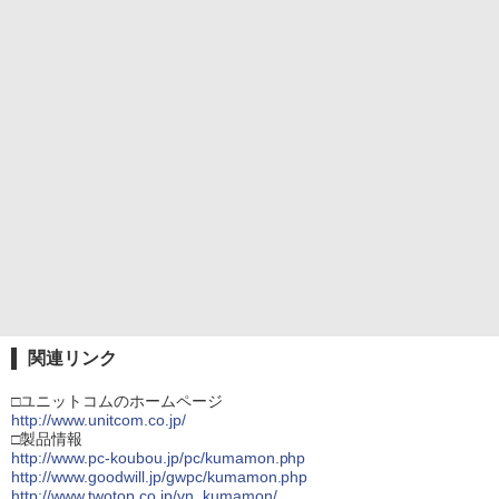
関連リンク
□ユニットコムのホームページ
http://www.unitcom.co.jp/
□製品情報
http://www.pc-koubou.jp/pc/kumamon.php
http://www.goodwill.jp/gwpc/kumamon.php
http://www.twotop.co.jp/vn_kumamon/