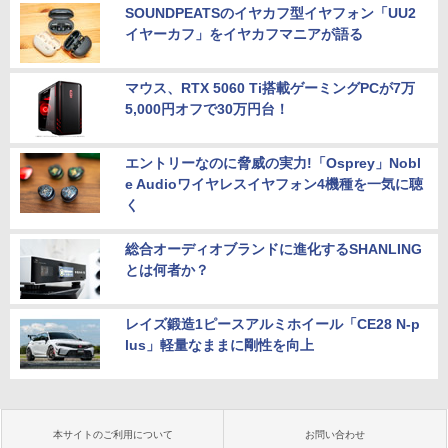
ws11 Office付｜スペック Core i5 第7世
SOUNDPEATSのイヤカフ型イヤフォン「UU2
代 メモリ 8GB 大容量 HDD 500GB テン
イヤーカフ」をイヤカフマニアが語る
キー DVDドライブ搭載 CD DVD 再生可
【正規永久版Office付き】ミニpc ゲーミ
5
｜中古パソコン 中古ノートパソコン 中古
ング AMD Ryzen5 7430U ミニpc 新版小
液晶モニター 23.8型 Dell ディスプレイ
5
PC オフィス搭載
型ゲーミングpc 最大4.3GHz 6C12T DD
Pro 24 純正モニター VESA 対応 リフレ
マウス、RTX 5060 Ti搭載ゲーミングPCが7万
R4 16GB 512GB SSD ミニpc mini pc 4
ッシュレート 100Hz HDMI DisplayPort
K@60Hz 3画面同時出力 小型pc 静音 高
VGA モニター 液晶 液晶モニター 液晶デ
5,000円オフで30万円台！
￥19,800
速 WiFi 6 BT5.2 USB3.2×6/HDMI2.0/Ty
ィスプレイ フルHD IPS デル E2425HM 2
pe-C Win11Pro
3.8インチ パソコンモニター 新品
エントリーなのに脅威の実力!「Osprey」Nobl
￥79,980
￥13,999
e Audioワイヤレスイヤフォン4機種を一気に聴
く
総合オーディオブランドに進化するSHANLING
とは何者か？
レイズ鍛造1ピースアルミホイール「CE28 N-p
lus」軽量なままに剛性を向上
本サイトのご利用について
お問い合わせ