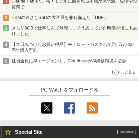
Claude Fable 5、格下モデルに回される不満が85%減。生物学の
￥11,800
￥9,480
ス手帳2027） [ 久保奈穂実 ]
コミックスDIGITAL)
by Amazon 炭酸水 ラベルレス 500ml ×24本
質問で
強炭酸水 ペットボトル 500ミリリットル (Sm
art Basic)
￥3,080
【エントリーでポイント100％還元のチ
￥572
3
HBMの速さとSSDの大容量を兼ね備えた「HBF」
ャンス】GMKtec M8 ミニPC【AMD Ryz
【★最大100%ポイント】Windows XP
en 5 PRO 6650H 16GB 512GB】4.5GH
【楽天1位!1,600円OFFクーポン 8/4 20:
￥1,625
3
3
メモリ8GBで仕事なんて無理……そう思っていた時期が僕にもあ
おまかせ 高性能 Core i5 高速 SSD128G
z 6コア 12スレッド OCuLink Windows
00-8/11 01:59】Xiaomi Monitor A24i 20
りました
B メモリ4GB 15.6インチ 大画面 DVDド
11 Pro LPDDR5 6400MT/s 16T増設 3画
26 ディスプレイ 1080P 23.8インチ 144
コミック版はだしのゲン（全10巻セッ
スーパーの裏でヤニ吸うふたり 9巻 (デジタル
4
ライブ 無線LAN 新品マウス付き Office
面2.5GbpsLAN Bluetooth5.2 WiFi HD
Hzリフレッシュレート sRGB99% 1670
ト）
版ビッグガンガンコミックス)
コカ・コーラ やかんの麦茶 from 爽健美茶 ラ
【本日みつけたお買い得品】モトローラのスマホが約1万7,000
追加可 中古PC ノートパソコン 安心保証
MI 省エネ ゲーミングpc みにpc minipc
万色 300nits ΔE＜1 低ブルーライト 大
ベルレス 650mlPET×24本
円で購入可能
8K コンパクト
画面 TÜV認証 目にやさしい 調整可能な
￥8,800
￥810
スタンド VESA
￥15,800
￥2,009
社員全員にAIエージェント、CloudflareがAI業務環境を公開
￥78,248
￥12,580
もっと見る
魔王城の料理番 〜コワモテ魔族ばかりだ
5
【中古】DELL Inspiron 15 3000(3580)
けど、ホワイトな職場です〜 6巻 【電
4
【Celeron4205U 4G 1T(HDD) WiFi 15L
【ポイント10倍】美品 HP 400 G6 SF 9
子書籍】[ ワイエム系 ]
4
PC Watch をフォローする
CD(1366x768)】【千葉】保証期間1ヶ月
世代 Core i5 9500 メモリ8GB 16GB 32
＼メーカー5年保証／【最短即日発送】
4
【ランクA】
GB 新品M.2SSD256GB 512GB office付
【新品】モニター 21.5インチモニター デ
￥792
き デスクトップパソコン 中古パソコン P
ィスプレイ PCモニター ASUS 液晶ディ
C Windows11 pro Win11 3画面 PC 800
スプレイ VP229HFZ 22型 1920×1080 応
￥15,980
600 G5 G4 モニタ セット オフィス 2024
答速度1ms リフレッシュレート100Hz IP
搭載 選択可 8世代 10世代 DELL 1311a
Sパネル 液晶モニター 5年保証付き 動画
閲覧 仕事 在宅 楽天ランキング4冠
￥36,740
レビュー投稿 5年保証｜MS Office 2024
5
Special Site
￥12,800
H&B 搭載｜中古 ノートパソコン Windo