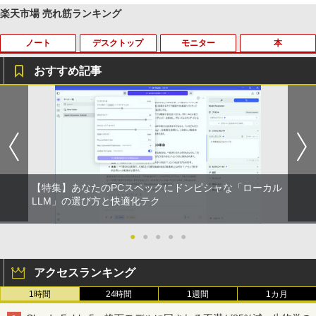
￥3,480
楽天市場 売れ筋ランキング
ノート
デスクトップ
モニター
本
【Amazon.co.jp限定】 い・ろ・は・す 2L P
薬屋のひとりごと 17巻 (デジタル版ビッグガ
ET ラベルレス ×8本
ンガンコミックス)
おすすめ記事
￥1,112
￥770
【★最大100%ポイント】【大特価!訳あ
【期間限定10％OFF】【12GB+256G
DELL デル E2318H LED液晶モニター 23
ブラッククローバー 38 【電子書籍】[ 田
1
1
1
1
り!】富士通 LIFEBOOK A576/第6世代 C
B】 【楽天1位連続受賞】NIPOGI mini p
インチワイド ブラック 1920×1080 （フ
畠裕基 ]
ore i3/メモリ:4GB/SSD:128GB/15.6型液
c Intel N5030動作より安定 4C/4T 最大3.
ルHD）IPSパネル LEDバックライト付 非
by Amazon 天然水 ラベルレス 500ml ×24本
異世界居酒屋「のぶ」(22) (角川コミックス・
晶/USB 3.0/VGA/HDMI/DVD/Office/中古
1GHz Win11 Pro SSD ミニパソコン US
光沢 ノングレア 液晶ディスプレイ ディ
￥594
富士山の天然水 バナジウム含有 水 ミネラル
エース)
パソコン ノートパソコン Windows11 W
B3.2×4 3画面 4K 高速2.4G/5GWi-Fi BT
スプレイポート VGA VESA準拠【中古】
ウォーター ペットボトル 静岡県産 500ミリリ
indows10
4.2 ミニPC ミニパソコン minipc
ットル (Smart Basic)
￥832
￥4,980
￥8,999
￥39,980
【特集】あなたのPCスペックにドンピシャな「ローカル
￥1,380
キングダム 80 （ヤングジャンプコミッ
LLM」の選び方と快適化テク
2
クス） [ 原 泰久 ]
ONE PIECE モノクロ版 115 (ジャンプコミッ
【期間限定10%OFFクーポン 8/12 10時
2
クスDIGITAL)
by Amazon 天然水ラベルレス 2L×9本
【中古】 店長セレクト おまかせA4ノー
DELL/デル OPTIPLEX 7090 SFF【第11
まで】 モニター 21.5型 液晶ディスプレ
●
●
●
●
●
￥770
2
2
トパソコン Windows10 お気軽ノートPC
世代 Core i7-11700/メモリ16GB/M.2 SS
イ ベゼル ディスプレイ 液晶モニター PC
SSD120GB以上 メモリ4GB Celeron搭
D 256GB/Win11Pro/無線LAN/DVD-RW/
モニター 壁掛け フリッカーレス FreeSy
￥594
￥1,117
アクセスランキング
載 液晶15インチ 中古ノートパソコン DV
DP】中古/送料無料 ※沖縄、離島を除く
nc 21.5インチ 角度調節 FullHD ブルー
Dドライブ(内蔵or外付) WPS Office付き
ライトカット VAパネル VESAフル FHD
1時間
24時間
1週間
1カ月
中古パソコン
ノングレア MAXZEN JM22CH02
￥54,000
【いたわりセット付き】1年をおいしくす
3
こやかに過ごす養生手帳2027 （インプレ
HUNTER×HUNTER モノクロ版 39 (ジャンプ