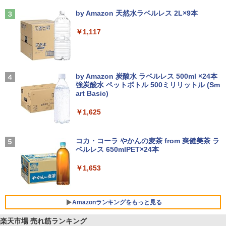
Anker Soundcore Liberty 5 ミッドナイトブ
On My Road (Stadium ver.)
ラック
by Amazon 天然水ラベルレス 2L×9本
￥250
￥14,990
￥1,117
【2026年アップグレード版】AOKIMI ワイヤ
On My Road (Stadium ver.)
レスイヤホン bluetooth イヤホン V12 小型
by Amazon 炭酸水 ラベルレス 500ml ×24本
軽量 ブルートゥースHi-Fi 最大36時間再生 ぶ
強炭酸水 ペットボトル 500ミリリットル (Sm
￥250
るーとゅーす コードレス ENCノイズキャン
art Basic)
セリング 自動ペアリング Type-C充電 マイク
付き 防水 タッチ式音量調整 スポーツ/通勤/通
￥1,625
学/WEB会議(ホワイト)
BUGS LIFE
￥1,964
コカ・コーラ やかんの麦茶 from 爽健美茶 ラ
ベルレス 650mlPET×24本
￥250
Xiaomi シャオミ REDMI Buds 8 Lite ワイヤ
￥1,653
レスイヤホン Bluetooth 5.4 ノイズキャンセ
リング ANC 36時間再生
￥2,980
Amazonランキングをもっと見る
楽天市場 売れ筋ランキング