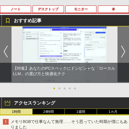
ノート
デスクトップ
モニター
本
薬屋のひとりごと 17巻 (デジタル版ビッグガ
ンガンコミックス)
おすすめ記事
￥770
【中古】第4世代 Core i3搭載ノートパソ
Magic Trackpad 2 用 トラックパッド 保
【マラソンセール期間中ポイント5倍】中
[新品]はじめての世界名作えほん えほん
1
1
1
1
コン 500GB 4GBメモリ DVDマルチドラ
護フィルム OverLay Protector for Magi
古モニター 19インチ スクエア 液晶ディ
のおうち(1～40巻)
イブ 15.6インチ Wi-Fi 【Windows10】
c Trackpad 2保護 フィルム シート シー
スプレイ VGA / DVI端子 店長おまかせ ケ
異世界居酒屋「のぶ」(22) (角川コミックス・
MS 365 Office Web 注目PC [105]
ル フィルター アンチグレア サラサラ マ
ーブル付き サブモニターにおすすめ 動作
￥26,400
エース)
ウス 低反射 タッチパッド トラックパッ
確認済み 30日保証 送料無料
ド ミヤビックス
￥8,800
￥832
￥3,300
￥998
【特集】あなたのPCスペックにドンピシャな「ローカル
ヒロシマ 消えたかぞく （ポプラ社の絵
2
LLM」の選び方と快適化テク
本 67） [ 指田 和 ]
中古パソコン | Lenovo | ThinkPad L57
2
HUNTER×HUNTER モノクロ版 39 (ジャンプ
0 | Windows11 | ノートPC | 一年保証 |
PHILIPS/フィリップス 241V8/11 / 23.8型
2
￥1,815
コミックスDIGITAL)
第7世代 | Core i5 7200U 2.5(～最大3.1)
【★ランキング第1位獲得商品!!★】 デス
ワイド 液晶ディスプレイ FullHD/HDMI
●
●
●
●
●
2
GHz | MEM:8GB | HDD:500GB | DVDマ
クトップパソコン ★店長おまかせ 最新
ケーブル標準添付【中古/送料無料】※沖
ルチ | 無線LAN:あり | テンキー | Win11P
Windows11 Office付 第六世代 Core-i5
縄、離島を除く
￥572
アクセスランキング
ro64Bit | ACアダプター付属
Core-i7 変更可 八世代 十世代にも対応
高速 SSD128GB DVDドライブ 中古パソ
￥5,500
情報社会と情報技術 （身近なモノやサー
3
1時間
24時間
1週間
1カ月
コン 中古デスクトップパソコン PC 本体
￥9,980
ビスから学ぶ「情報」教室1） [ 土屋 誠
中古PC Win11 中古
スーパーの裏でヤニ吸うふたり 9巻 (デジタル
司 ]
メモリ8GBで仕事なんて無理……そう思っていた時期が僕にもあ
版ビッグガンガンコミックス)
りました
￥15,800