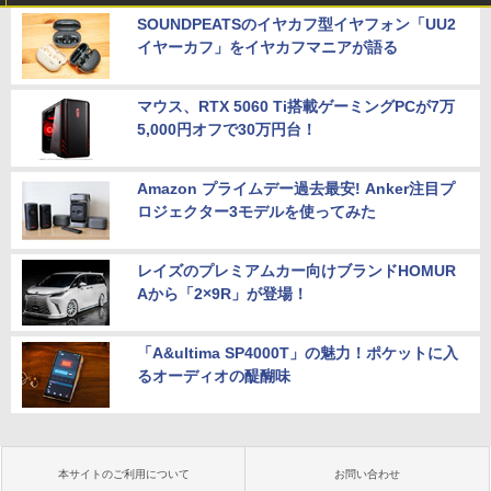
4)/M.2 SSD512GB/DVD-RW/Win11 Pro-
ポータブルモニター ゲーミングモニター
SOUNDPEATSのイヤカフ型イヤフォン「UU2
64bit】中古/送料無料 ※沖縄、離島を除
リモートワーク IPS Tpye-C/mini HDMI
￥25,278
イヤーカフ」をイヤカフマニアが語る
く
pc ミニPC iPhone対応
￥33,000
￥9,999
マウス、RTX 5060 Ti搭載ゲーミングPCが7万
5,000円オフで30万円台！
Amazon プライムデー過去最安! Anker注目プ
ロジェクター3モデルを使ってみた
レイズのプレミアムカー向けブランドHOMUR
Aから「2×9R」が登場！
「A&ultima SP4000T」の魅力！ポケットに入
るオーディオの醍醐味
本サイトのご利用について
お問い合わせ