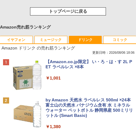
トップページに戻る
Amazon売れ筋ランキング
イヤフォン
ミュージック
ドリンク
コミック
Amazon ドリンク の売れ筋ランキング
更新日時：2026/08/06 18:06
Anker Soundcore P40i オフホワイト
BRUCE WAYNE feat. Flo Milli, ATL Jacob
【Amazon.co.jp限定】 い・ろ・は・す 2L P
[Explicit]
ET ラベルレス ×8本
￥5,990
￥250
￥1,001
Anker Soundcore P31i ブラック
BRUCE WAYNE feat. Flo Milli, ATL Jacob
by Amazon 天然水 ラベルレス 500ml ×24本
[Explicit]
富士山の天然水 バナジウム含有 水 ミネラル
ウォーター ペットボトル 静岡県産 500ミリリ
￥4,990
ットル (Smart Basic)
￥250
￥1,380