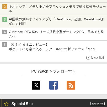
PHILIPS 241V8 LED液晶モニター 23.8
3
￥2,750
中古ノートパソコン 富士通 LIFEBOOK
インチワイド ブラック 1920×1080 （フ
￥810
3
キオクシア、メモリ不足をフラッシュメモリで補う拡張モジュー
U938 第7世代 Core i5 Windows11 Pro
ルHD）16:9 IPSパネル 非光沢 ノングレ
ル
Office 2024付き メモリ8GB SSD256G
ア 液晶ディスプレイ HDMI VGA VESA準
B/1TB選択可 13.3型 軽量 モバイル ビジ
【中古デスクトップPC】ESPRIMO D58
拠 PS4 switch 対応 スイッチ 【中古】
3
STAR WARS マンダロリアンとグローグ
AI搭載の無料オフィスアプリ「GenOffice」公開。Word/Excel形
4
ネス 在宅勤務 学生向け
8/CX FMVD4505HP / Core i3-8100 / 8G
ONE PIECE モノクロ版 115 (ジャンプコミッ
ー [ ジェフリー・ブラウン ]
式にも対応
B / 2.5" SSD 240GB / Windows 11 / WP
￥6,500
クスDIGITAL)
S Office 2 / DVD-RW
￥12,980
GMKtecのRTX 50シリーズ搭載小型ゲーミングPC、日本でも発
￥1,870
￥594
売へ
￥16,980
モバイルモニター 15.6インチ InnoView
4
【やじうまミニレビュー】
8月5日限定10倍＆抽選10000P！｜2021
モバイルディスプレイ 自立型 1920*1080
4
ポケットにも楽々入るロジクールの2つ折りマウス「Mobi
年モデル！高性能ノートパソコン Windo
FHD ポータブルモニター IPS液晶パネル
幽冥の岸 十二国記 （新潮文庫） [ 小野
Fold」。その気になるギミックとは？
5
ws11 富士通 LIFEBOOK A5511 第11世
ミニPC Dell HP Lenovo 高速CPU 第8世
薄型 軽量 持ち運び 壁掛けに対応 Switc
4
不由美 ]
もっと見る
代Celeron 6305U最大メモリ32GB 秒速
代 Corei3/i5-8500T メモリ最大16GB SS
h/PS3/PS4/PS5/Xbox One/PC/スマホ/U
起動新品SSD2TB テンキー内蔵 15.6型大
D1TB 二画面デュアル アウトレット オフ
SBType-C/標準HDMI対応【選べる種
￥825
画面 ノートパソコン中古 オフィス付き
ィス付き 最新MSOffice2024可 Win11Pr
類】タッチ/ケース付き/4Kタイプ
Microsoftoffice2024可 送料無料 WIFI
o 中古パソコンデスクトップパソコン ミ
PC Watch をフォローする
ニPC デル 中古パソコンデスクトップPC
￥8,980
￥15,120
￥17,888
【楽天1位！保護レザーケース付き】【タ
5
マイクロソフト 法人向け Surface Pro 1
ッチ選択】 モバイルモニター 15.6インチ
5
2 インチ キーボード ストーン グレー EP
FUJITSU/富士通 ESPRIMO D7010/E【G
ノングレア 非光沢 1080PフルHD コスパ
5
Special Site
2-32891
TX1650/Intel Core i5-10500/8GB(DDR
高画質 デュアルモニター サブモニター