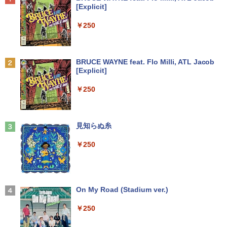
[Explicit]
￥7,990
￥250
Anker Soundcore P31i ブラック
BRUCE WAYNE feat. Flo Milli, ATL Jacob
[Explicit]
￥5,990
￥250
Anker Soundcore Liberty 5 ミッドナイトブ
見知らぬ糸
ラック
￥250
￥14,990
【2026年アップグレード版】AOKIMI ワイヤ
On My Road (Stadium ver.)
レスイヤホン bluetooth イヤホン V12 小型
軽量 ブルートゥースHi-Fi 最大36時間再生 ぶ
￥250
るーとゅーす コードレス ENCノイズキャン
セリング 自動ペアリング Type-C充電 マイク