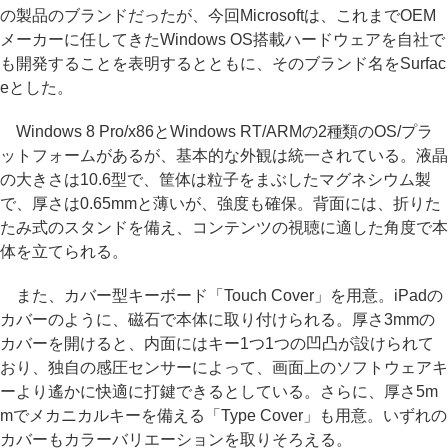
の製品のブランドだったが、今回Microsoftは、これまでOEM
メーカーに任してきたWindows OS搭載ハードウェアを自社で
も開発することを表明するとともに、そのブランド名をSurfac
eとした。
Windows 8 Pro/x86とWindows RT/ARMの2種類のOS/プラ
ットフォームがあるが、基本的な外観は統一されている。液晶
の大きさは10.6型で、筐体は粒子をまぶしたマグネシウム製
で、厚さは0.65mmと薄いが、強度も確保。背面には、折りた
たみ式のスタンドを備え、コンテンツの視聴に適した角度で本
体を立てられる。
また、カバー型キーボード「Touch Cover」を用意。iPadの
カバーのように、磁石で本体に取り付けられる。厚さ3mmの
カバーを開けると、内面にはキー1つ1つの凹凸が設けられて
おり、独自の感圧センサーによって、画面上のソフトウェアキ
ーより遙かに快適に打鍵できるとしている。さらに、厚さ5m
mでメカニカルキーを備える「Type Cover」も用意。いずれの
カバーもカラーバリエーションを取りそろえる。