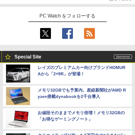
チ フルhd 高画質 100Hz VA ノングレア
非光沢 スピーカー内蔵 3年保証 ディスプ
【 限定生産・特典つき 】YUZURU2027
5
レビュー投稿 5年保証｜MS Office 2024
レイ パソコンモニター PCモニター フル
4
羽生結弦カレンダー卓上版 [ 能登 直 ]
PC Watch をフォローする
H&B 搭載｜中古 ノートパソコン Windo
ハイビジョン 21インチ 液晶モニター ア
ws11 Office付｜スペック Core i5 第7世
デスクトップパソコン Windows11 Offic
イリスオーヤマ DT-JF *
4
￥2,750
代 メモリ 8GB 大容量 HDD 500GB テン
e付き パソコン 新品｜インテル 第14世代
キー DVDドライブ搭載 CD DVD 再生可
Core i5-6500 i5 i7-14700F｜ SSD 256G
￥11,980
｜中古パソコン 中古ノートパソコン 中古
B～2TB｜メモリ 8～64GB DDR4/5｜ デ
PC オフィス搭載
スクトップPC 2年保証 激安 高性能 ゲー
ム 本体のみ PC 高スペッ 初期設定済み
￥19,800
【2026年最新改良版・高級金属製】【タ
5
Special Site
￥45,700
ッチ選択】モバイルモニター 15.6インチ
タッチパネル ワイヤレス接続 電池内蔵
レイズのプレミアムカー向けブランドHOMUR
自立スタンド モバイルモニター スタンド
Aから「2×9R」が登場！
MS限定クーポンあり! 【Win11正式対
ゲーミングモニター 1080PフルHD 高画
5
応】Webカメラ&テンキー付き ノートパ
【中古】初心者も安心！おまかせゲーミ
質 デュアルモニター サブモニター ポー
5
ソコン 中古 パソコン メモリ 8GB 最大3
ングセット SILVER 中古デスクトップPC
タブルモニター 選べる9パータン
2GB 新品 SSD 256GB 高性能 第8世代 C
eスポーツ入門 Geforce GT1030搭載！
メモリ32GBでも予算内。産経新聞社がAMD R
ore i5搭載 DVD 中古ノートパソコン Win
Win11 Office 24型液晶 ゲーミングキー
￥14,580
yzen搭載dynabookを2千台導入
dows11 Pro 店長オススメ おまかせ 15.6
ボード・マウス[8世代 Corei5 8GB SSD2
型 無線LAN office付き 2026 福袋 ギフト
56GB]：良品
お値段そのままでメモリ倍増！メモリ32GBの
￥29,800
￥65,980
「お得なゲーミングノート」