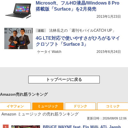
Microsoft、フルHD液晶/Windows 8 Pro
搭載版「Surface」を2月発売
2013年1月23日
法林岳之の「週刊モバイルCATCH UP」
連載
4G LTE対応で使いやすさがひろがるマイ
クロソフト「Surface 3」
ケータイ Watch
2015年6月24日
トップページに戻る
Amazon売れ筋ランキング
イヤフォン
ミュージック
ドリンク
コミック
Amazon ミュージック の売れ筋ランキング
更新日時：2026/08/09 12:06
Anker Soundcore P40i オフホワイト
BRUCE WAYNE feat. Flo Milli, ATL Jacob