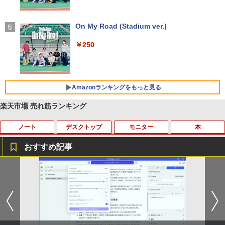
付き 防水 タッチ式音量調整 スポーツ/通勤/通
学/WEB会議(ホワイト)
On My Road (Stadium ver.)
￥1,964
￥250
Xiaomi シャオミ REDMI Buds 8 Lite ワイヤ
レスイヤホン Bluetooth 5.4 ノイズキャンセ
リング ANC 36時間再生
Amazonランキングをもっと見る
￥3,480
楽天市場 売れ筋ランキング
ノート
デスクトップ
モニター
本
【Amazon.co.jp限定】 い・ろ・は・す 2L P
薬屋のひとりごと 17巻 (デジタル版ビッグガ
ET ラベルレス ×8本
ンガンコミックス)
おすすめ記事
￥1,112
￥770
【今だけ】全品ポイント10倍 お買い物マ
「3500U/4300Uより速い」 NiPoGi ミニ
【中古良品】【安心保証】Princeton 21.
ちいかわ なんか小さくてかわいいやつ
1
1
1
1
ラソン★8/4～8/11★中古パソコン ノー
pc Ryzen Embedded R2544初登場 8G
5型ワイドカラー液晶ディスプレイ PTF
（7）なんか飛び出ていろいろ貼れるフォ
トPC Lenovo ThinkPad E590 Core i3 8
B+256GB 4TB拡張可 mini pc Windows
WDE-22W / PTFBDE-22W ブラック/ ホ
トアルバム付き特装版 （講談社キャラク
by Amazon 天然水 ラベルレス 500ml ×24本
異世界居酒屋「のぶ」(22) (角川コミックス・
145U メモリ8GB / 16GB / 32GB SSD M.
11 Pro 動作より高速 4K×3画面出力 ミニ
ワイト色 スピーカー搭載 プリンストン
ターズA） [ ナガノ ]
富士山の天然水 バナジウム含有 水 ミネラル
エース)
2 PCIe256GB / 512GB / 1TB Windows1
パソコン HDMI2.0+DP1.4 静音性 小型pc
ウォーター ペットボトル 静岡県産 500ミリリ
1 Pro 64bit【送料無料】【1年保証】
豊富な端子Type-C USB3.2 有線LAN WI
￥4,050
￥3,630
ットル (Smart Basic)
FI5/BT4.2 省電力 オフィス/学習向け P2
￥832