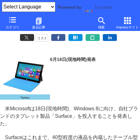
Powered by
Translate
Microsoft、自社ブランドのWindows 8タブレット「Surface」
カテゴリ
過去記事
検索
Impressサイト
～Windows 8とRTの2モデルを投入
リスト
6月18日(現地時間)発表
「Surface」
米Microsoftは18日(現地時間)、Windows 8に向け、自社ブラ
ンドのタブレット製品「Surface」を投入することを発表し
た。
Surfaceはこれまで、40型程度の液晶を内蔵したテーブル型