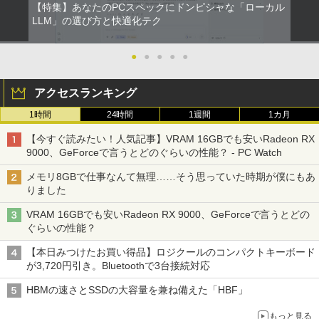
￥15,800
【特集】あなたのPCスペックにドンピシャな「ローカル
￥1,380
￥33,800
LLM」の選び方と快適化テク
【タッチ式選べる 携帯式】モバイルモニ
100日後に英語がものになる1日10分 ネ
2
2
ONE PIECE モノクロ版 115 (ジャンプコミッ
ター 14インチ フルHD IPSパネル 非光沢
イティブ英語書き写し [ ブレット・リン
クスDIGITAL)
by Amazon 天然水ラベルレス 2L×9本
【マラソンセール期間中ポイント5倍】
タッチ式/非タッチ式選択可能 Type-C対
ゼイ ]
●
●
●
●
●
2
【OSなし】 中古ノートパソコン 第8世代
【全商品10%OFF+P5倍】Dell OptiPlex
応 HDMI VESA対応 モニター 持ち運び
2
Core i5 富士通 LIFEBOOK A579/B メモ
3070 Micro 第9世代 Core i5 Windows1
サブディスプレイ デュアルモニター テレ
￥594
￥1,117
￥1,980
アクセスランキング
リ8GB HDD500GB 15.6インチ HDMI テ
1 Pro メモリ 8GB/16GB SSD 256GB/51
ワーク ミニPC対応 EVICIV
ンキー DVD-ROM 初期設定済 すぐ使え
2GB USB無線LANアダプター付属 HDMI
1時間
24時間
1週間
1カ月
る 7日保証 送料無料 2営業日以内に発送
DisplayPort WPS Office付き デスクト
￥11,999
ップパソコン ミニPC 中古パソコン 小型
HUNTER×HUNTER モノクロ版 39 (ジャンプ
楽譜 【取寄品】UN275 輸入 フラッシン
3
【今すぐ読みたい！人気記事】VRAM 16GBでも安いRadeon RX
コンパクト デスクトップPC
￥17,980
コミックスDIGITAL)
by Amazon 炭酸水 ラベルレス 500ml ×24本
グ・ウィンズ【メール便不可商品】【沖
9000、GeForceで言うとどのぐらいの性能？ - PC Watch
強炭酸水 ペットボトル 500ミリリットル (Sm
縄・離島以外送料無料】
￥35,000
art Basic)
【期間限定5%OFFクーポン 8/12 10時ま
￥572
3
メモリ8GBで仕事なんて無理……そう思っていた時期が僕にもあ
で】 モニター 27インチ 100Hz FHD VA
￥30,030
りました
＼★最大2555円OFFクーポン★／【テン
パネル スピーカー搭載 ブルーライト軽減
￥1,625
3
キー搭載内蔵】中古ノートパソコン 東芝
ノングレアタイプ 壁掛け対応 省スペース
VRAM 16GBでも安いRadeon RX 9000、GeForceで言うとどの
dynabook B55 シリーズ 15.6インチ Co
超得2,500円OFF&P2倍｜Windows11正
角度調整 高視野角 178° Adaptive-Sync
3
スーパーの裏でヤニ吸うふたり 9巻 (デジタル
ぐらいの性能？
re i5 第6世代 メモリ8 GSSD128G Wind
式対応｜楽天1位｜最大180日保証｜CPU
対応 MAXZEN MJM27CH02-F100
版ビッグガンガンコミックス)
オレンジページ 2026 10/17号増刊＜グレ
コカ・コーラ やかんの麦茶 from 爽健美茶 ラ
4
ows11 DVDドライブ Bluetooth HDMI O
第8世代｜HP 中古デスクトップパソコン
ー＞ [雑誌]
ベルレス 650mlPET×24本
【本日みつけたお買い得品】ロジクールのコンパクトキーボード
ffice付き 中古パソコン 中古ノートPC 整
Windows11 office付き｜メモリ8GB SS
￥13,980
￥810
が3,720円引き。Bluetoothで3台接続対応
備済み
D256GB HDD500GB｜ デスクトップ Mi
￥1,689
￥2,009
crosoft office 第8世代以降｜セット購入
HBMの速さとSSDの大容量を兼ね備えた「HBF」
可能｜デスクトップ 中古｜中古PC
￥14,555
モニター 21.5インチ/23.8インチ/27イン
4
もっと見る
￥34,800