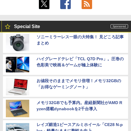
en AI7 AI5 メモリ 16GB SSD 512GB Wi
ndows11 Microsoft Office 搭載可 1年
保証【NortonP】
液晶ディスプレイ アイオーデータ LCD-
5
DF241ED LCD-DF241EDB-A [「5年保
￥144,980
証」DP搭載23.8型ワイド液晶 ブラック]
Special Site
￥18,090
ソニーミラーレス一眼の大特集！ 見どころ記事
まとめ
【マラソン値引中！RTX5070搭載 国内組
5
立 新品】ゲーミングPC RTX5070 Ryzen
7 5700X メモリ32GB SSD1TB Window
s11 デスクトップPC モンハンワイルズ
ハイグレードテレビ「TCL Q7D Pro」。圧巻の
原神 Apex FF14 VALORANT 配信 動画
色彩美で映画＆ゲームが極上体験に
編集 eスポーツ 1年保証 初心者 ゲーミン
グパソコン ゲーム 本体のみ
お値段そのままでメモリ倍増！メモリ32GBの
￥260,775
「お得なゲーミングノート」
メモリ32GBでも予算内。産経新聞社がAMD R
yzen搭載dynabookを2千台導入
レイズ鍛造1ピースアルミホイール「CE28 N-p
lus」軽量なままに剛性を向上