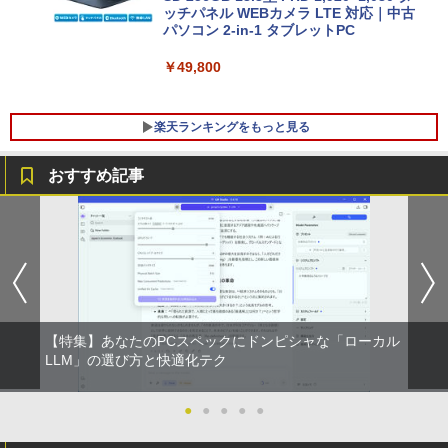
ッチパネル WEBカメラ LTE 対応｜中古
パソコン 2-in-1 タブレットPC
￥49,800
楽天ランキングをもっと見る
おすすめ記事
【今だけ】全品ポイント10倍 お買い物マ
8K DisplayPort ケーブル 1.4規格240Hz
おいしい！イラストレッスン クレパス
1
1
1
ラソン★8/4～8/11★中古パソコン デス
対応 ディスプレイポート ケーブル dpケ
で描きました [ momo ]
クトップPC EPSON Endeavor ST190E
ーブル HDR対応 8K@60HZ/4K@144Hz/
Core i3 8100T メモリ8GB / 16GB 中古S
2K@240Hz 32.4Gbps ハイスピード DP
￥1,518
SD128GB / 256GB Windows11 Pro 64b
ケーブル ナイロン編み PC テレビ PS5 P
it【送料無料】【1年保証】
S4 PS3 対応
￥22,800
￥1,000
【特集】あなたのPCスペックにドンピシャな「ローカル
[新品]カードキャプターさくら (1-12巻
LLM」の選び方と快適化テク
2
全巻) 全巻セット
中古パソコン | HP | ProOne 600 G4 All-i
Yoothi 互換品 液晶 14.0インチ Dell Lati
●
●
●
●
●
￥8,580
2
2
n-One | Windows11 | 一体型 | 一年保証
tude 14 3410 P129G P129G001 P129G
| 第8世代 | Core i5 8500T 2.1(～最大3.5)
002 タッチ非搭載 対応 FullHD 1920x10