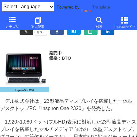
Powered by
Translate
デル、23型フルHD液晶搭載の一体型デスクトップ
カテゴリ
過去記事
検索
Impressサイト
リスト
発売中
価格：BTO
Inspiron One 2320
デル株式会社は、23型液晶ディスプレイを搭載した一体型
デスクトップPC「Inspiron One 2320」を発売した。
1,920×1,080ドット(フルHD)表示に対応した23型液晶ディス
プレイを搭載したマルチメディア向けの一体型デスクトップ。
グローバルの筐体をベースとし、日本向けに地デジチューナが