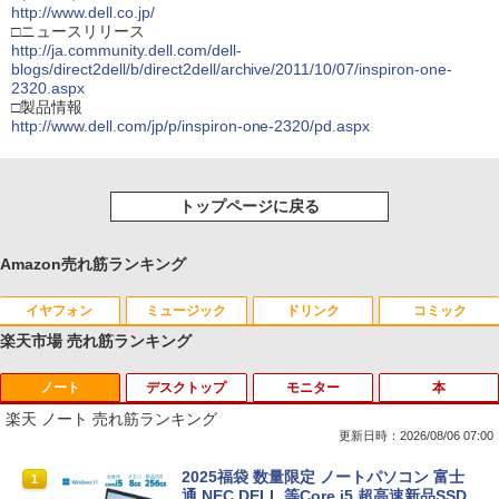
http://www.dell.co.jp/
□ニュースリリース
http://ja.community.dell.com/dell-
blogs/direct2dell/b/direct2dell/archive/2011/10/07/inspiron-one-
2320.aspx
□製品情報
http://www.dell.com/jp/p/inspiron-one-2320/pd.aspx
トップページに戻る
Amazon売れ筋ランキング
イヤフォン
ミュージック
ドリンク
コミック
楽天市場 売れ筋ランキング
ノート
デスクトップ
モニター
本
Anker Soundcore P40i オフホワイト
BRUCE WAYNE feat. Flo Milli, ATL Jacob
【Amazon.co.jp限定】 い・ろ・は・す 2L P
薬屋のひとりごと 17巻 (デジタル版ビッグガ
[Explicit]
ET ラベルレス ×8本
ンガンコミックス)
楽天 ノート 売れ筋ランキング
￥5,990
更新日時：2026/08/06 07:00
￥250
￥1,001
￥770
2025福袋 数量限定 ノートパソコン 富士
1
通 NEC DELL 等Core i5 超高速新品SSD