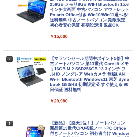
256GB メモリ8GB WIFI Bluetooth 15.6
Anker Soundcore P31i ブラック
BRUCE WAYNE feat. Flo Milli, ATL Jacob
by Amazon 天然水 ラベルレス 500ml ×24本
異世界居酒屋「のぶ」(22) (角川コミックス・
インチ大画面 中古パソコン アウトレット
[Explicit]
富士山の天然水 バナジウム含有 水 ミネラル
エース)
Polaris Office付き Win10/Win11選べる!
ウォーター ペットボトル 静岡県産 500ミリリ
送料無料 中古ノートパソコン 期限限定
￥4,990
ットル (Smart Basic)
初心者安心保証 初期設定済 返品OK
￥250
￥832
￥1,380
￥15,000
Anker Soundcore Liberty 5 ミッドナイトブ
On My Road (Stadium ver.)
HUNTER×HUNTER モノクロ版 39 (ジャンプ
ラック
コミックスDIGITAL)
by Amazon 天然水ラベルレス 2L×9本
【マラソンセール期間中ポイント5倍】中
￥250
2
古ノートパソコン 第11世代 Core i5 メモ
￥14,990
￥572
￥1,117
リ16GB M.2 SSD256GB 13.3インチ フ
ルHD ノングレア Webカメラ 無線LAN
Wi-Fi Bluetooth Windows11 東芝 dyna
book G83/HS 初期設定済 すぐ使える 90
【2026年アップグレード版】AOKIMI ワイヤ
BUGS LIFE
スーパーの裏でヤニ吸うふたり 9巻 (デジタル
日保証 送料無料
レスイヤホン bluetooth イヤホン V12 小型
版ビッグガンガンコミックス)
by Amazon 炭酸水 ラベルレス 500ml ×24本
軽量 ブルートゥースHi-Fi 最大36時間再生 ぶ
強炭酸水 ペットボトル 500ミリリットル (Sm
￥250
￥29,980
るーとゅーす コードレス ENCノイズキャン
art Basic)
￥810
セリング 自動ペアリング Type-C充電 マイク
付き 防水 タッチ式音量調整 スポーツ/通勤/通
￥1,625
学/WEB会議(ホワイト)
【新品】【楽天1位！】ノートパソコン
3
On My Road (Stadium ver.)
ONE PIECE モノクロ版 115 (ジャンプコミッ
新品第13世代CPU搭載ノートPC Office
￥1,964
クスDIGITAL)
コカ・コーラ やかんの麦茶 from 爽健美茶 ラ
付きノートパソコン 初心者向け Window
ベルレス 650mlPET×24本
￥250