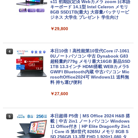
s11 初期設定済 Webカメラ zoom 日本語
￥594
キーボード 14.1型 Intel Celeron メモリ
Xiaomi シャオミ REDMI Buds 8 Lite ワイヤ
￥1,653
8GB SSD1TB(最大) 大容量バッテリービ
レスイヤホン Bluetooth 5.4 ノイズキャンセ
ジネス 大学生 プレゼント 学生向け
リング ANC 36時間再生
￥29,800
￥2,980
本日10倍！高性能第10世代Core i7-1061
4
0Uノートパソコン 中古 Dynabook G83
超軽量約779g メモリ最大16GB 新品SSD
1TB 13.3インチ HDMI搭載 WEBカメラ5
GWIFI Bluetooth内蔵 中古パソコン Mic
rosoftOffice2024可 Windows11 送料無
料 持ち運び便利
￥27,600
本日超得 P5倍｜MS Office 2024 H&B 搭
5
載｜中古 2in1 ノートパソコン Windows
11 Office付き｜HP Elite Dragonfly 2in1
｜Core i5 第8世代 8265U メモリ 8GB S
SD 256GB 13.3型 FHD 1,920×1,080 タ