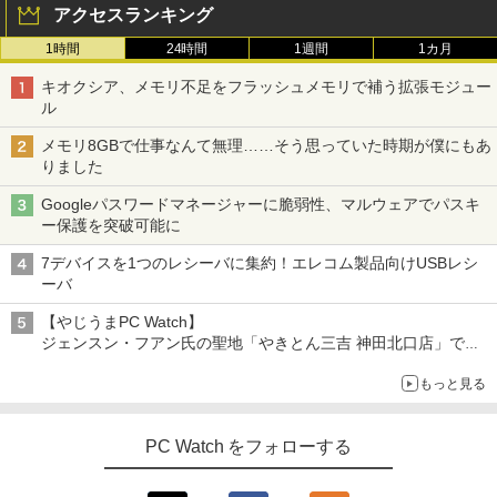
アクセスランキング
GHz | MEM:8GB | SSD:256GB(新品) | D
80 IPS LED LCD 液晶ディスプレイ 修理
VD-ROM | 無線LAN:なし | Webカメラ内
交換用液晶パネル
1時間
24時間
1週間
1カ月
蔵 | フルHD | Win11Pro64Bit | ACアダプ
公式テキスト 年金アドバイザー3級 2
3
ター付属
￥9,800
026年度受験用 [ 経済法令研究会 ]
キオクシア、メモリ不足をフラッシュメモリで補う拡張モジュー
ル
￥23,980
￥2,530
メモリ8GBで仕事なんて無理……そう思っていた時期が僕にもあ
【お買い物マラソ開催中！P最大31.5%還
3
りました
元】【五年保証】24インチゲーミングモ
【正規永久版Office付き】ミニpc 【Intel
ニター 200Hz 1ms応答 FHD 非光沢 Fast
3
Googleパスワードマネージャーに脆弱性、マルウェアでパスキ
N5095 LPDDR4X 16GB 256GB SSD】m
IPSパネル FreeSync FHD HDR10 DC1-
永瀬廉 プレミアムBOX[本/雑誌] 【初回
4
ー保護を突破可能に
ini pc Windows11 Pro 超軽量 4コア/4ス
P380% sRGB110% 角度調整 目に優しい
限定版】(仮) (単行本・ムック) / 永瀬廉
レッド 2.9GHz ミニパソコン 静音 M.2 2
VESA対応 HDMI+DP搭載 5年保証 スピー
7デバイスを1つのレシーバに集約！エレコム製品向けUSBレシ
242 SATA WIFI6 Bluetooth5.2 4K HDMI
カー内蔵 HDMIケーブル付き MFG24F4
￥8,800
ーバ
2画面出力 デスクトップPC みにpc 省エ
Minifire
ネ オフィス高速起動 省電力 静音設計
【やじうまPC Watch】
￥13,999
ジェンスン・フアン氏の聖地「やきとん三吉 神田北口店」で
￥49,800
「ご来店記念コース」を娘と堪能
異世界居酒屋「のぶ」(22) 【電子書籍】[
5
もっと見る
～コース名を変更したのはNVIDIAに怒られたからではない
蝉川 夏哉 ]
アイ・オー・データ機器 LCD-DF241ED
4
【公式・直販】Copilot＋PC デスクトッ
B-A
￥924
4
プパソコン PC 一体型 Office付き 可能
PC Watch をフォローする
新品 Lenovo IdeaCentre AIO 24AKP10
￥18,090
KRK 23.8インチ FHD IPS液晶 AMD Ryz