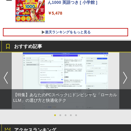
ん1000 英語つき [ 小学館 ]
￥5,478
楽天ランキングをもっと見る
おすすめ記事
【特集】あなたのPCスペックにドンピシャな「ローカル
LLM」の選び方と快適化テク
●
●
●
●
●
アクセスランキング