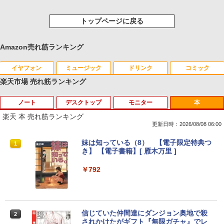
トップページに戻る
Amazon売れ筋ランキング
イヤフォン
ミュージック
ドリンク
コミック
楽天市場 売れ筋ランキング
ノート
デスクトップ
モニター
本
Anker Soundcore P40i オフホワイト
BRUCE WAYNE feat. Flo Milli, ATL Jacob
【Amazon.co.jp限定】 い・ろ・は・す 2L P
薬屋のひとりごと 17巻 (デジタル版ビッグガ
[Explicit]
ET ラベルレス ×8本
ンガンコミックス)
楽天 本 売れ筋ランキング
￥7,990
更新日時：2026/08/08 06:00
￥250
￥1,112
￥770
妹は知っている（8） 【電子限定特典つ
1
き】 【電子書籍】[ 雁木万里 ]
Anker Soundcore P31i ブラック
BRUCE WAYNE feat. Flo Milli, ATL Jacob
by Amazon 天然水 ラベルレス 500ml ×24本
異世界居酒屋「のぶ」(22) (角川コミックス・
￥792
[Explicit]
富士山の天然水 バナジウム含有 水 ミネラル
エース)
ウォーター ペットボトル 静岡県産 500ミリリ
￥5,990
ットル (Smart Basic)
￥250
￥832
￥1,380
信じていた仲間達にダンジョン奥地で殺
2
されかけたがギフト『無限ガチャ』でレ