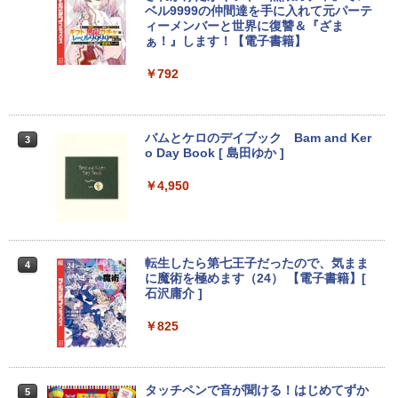
Anker Soundcore Liberty 5 ミッドナイトブ
On My Road (Stadium ver.)
ONE PIECE モノクロ版 115 (ジャンプコミッ
ベル9999の仲間達を手に入れて元パーテ
ラック
クスDIGITAL)
ィーメンバーと世界に復讐＆『ざま
by Amazon 天然水ラベルレス 2L×9本
ぁ！』します！【電子書籍】
￥250
￥14,990
￥594
￥1,117
￥792
【2026年アップグレード版】AOKIMI ワイヤ
On My Road (Stadium ver.)
HUNTER×HUNTER モノクロ版 39 (ジャンプ
レスイヤホン bluetooth イヤホン V12 小型
コミックスDIGITAL)
バムとケロのデイブック Bam and Ker
by Amazon 炭酸水 ラベルレス 500ml ×24本
3
軽量 ブルートゥースHi-Fi 最大36時間再生 ぶ
o Day Book [ 島田ゆか ]
強炭酸水 ペットボトル 500ミリリットル (Sm
￥250
るーとゅーす コードレス ENCノイズキャン
art Basic)
￥572
セリング 自動ペアリング Type-C充電 マイク
￥4,950
付き 防水 タッチ式音量調整 スポーツ/通勤/通
￥1,625
学/WEB会議(ホワイト)
BUGS LIFE
スーパーの裏でヤニ吸うふたり 9巻 (デジタル
￥1,964
版ビッグガンガンコミックス)
コカ・コーラ やかんの麦茶 from 爽健美茶 ラ
転生したら第七王子だったので、気まま
4
ベルレス 650mlPET×24本
￥250
に魔術を極めます（24） 【電子書籍】[
￥810
石沢庸介 ]
Xiaomi シャオミ REDMI Buds 8 Lite ワイヤ
￥2,009
レスイヤホン Bluetooth 5.4 ノイズキャンセ
￥825
リング ANC 36時間再生
￥3,480
タッチペンで音が聞ける！はじめてずか
5