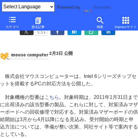
Powered by
Translate
マウス、Intel 6チップセット搭載PCの対応を公開
カテゴリ
過去記事
検索
Impressサイト
リスト
2月3日 公開
株式会社マウスコンピューターは、Intel 6シリーズチップセ
ットを搭載するPCの対応方法を公開した。
対象機種の型番は
こちら
。対象時期は、2011年1月31日まで
に出荷済みの該当型番の製品。これらに対して、対策済みマザ
ーボードへの回収修理で対応する。対策済みマザーボードの供
給開始は3月から4月以降になる見込み。受付開始の時期と申
込方法については、準備が整い次第、同社サイト等で案内する
としている。