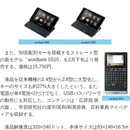
wordtank Z900
wordtank Z800
また、50音配列キーを搭載するストレート型
の新モデル「wordtank S510」を2月下旬より発
売する。価格は15,750円。
液晶を従来機種の2.4型から2.8型に大型化し、
キーのサイズも約27%大きくしたという。また、
電源が単4電池×2だけでなく、USBバスパワーで
wordtank S510
の動作にも対応した。コンテンツは「広辞苑 第
六版」、学習研究社の漢字/英和/和英辞典、百科事典マイペデ
ィアを収録する。
液晶解像度は320×240ドット。本体サイズは83×148×16.5m