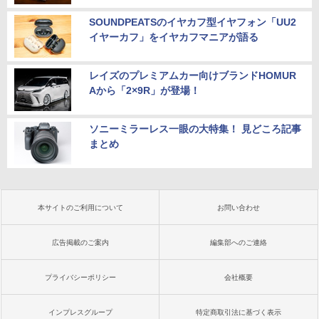
EBカメラ/WIFI/HDMI/VGA win11&office
￥41,999
2019搭載整備済み品/送料無料
SOUNDPEATSのイヤカフ型イヤフォン「UU2
イヤーカフ」をイヤカフマニアが語る
￥22,500
レイズのプレミアムカー向けブランドHOMUR
Aから「2×9R」が登場！
ソニーミラーレス一眼の大特集！ 見どころ記事
まとめ
本サイトのご利用について
お問い合わせ
広告掲載のご案内
編集部へのご連絡
プライバシーポリシー
会社概要
インプレスグループ
特定商取引法に基づく表示