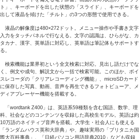
ト」、キーボードを出した状態の「スライド」、キーボードを
出して液晶を傾けた「チルト」の3つの形態で使用できる。
液晶の解像度は480×272ドット。メニュー操作や手書き文字
入力をタッチパネルで行なえる。文字の認識は、ひらがな、カ
タカナ、漢字、英単語に対応し、英単語は筆記体もサポートす
る。
検索機能は業界初という全文検索に対応。見出し語だけでな
く、例文や成句、解説文から一括で検索可能。このほか、ボイ
スレコーダの「クリアレコーディング機能」、microSDカード
に保存した写真、動画、音声を再生できるフォトビューア、メ
ディアプレーヤー機能を搭載する。
「wordtank Z400」は、英語系59種類を含む国語、数学、理
科、社会などのコンテンツを収録した高校生モデル。英語は約
10万語のネイティブ音声を搭載。大学生・社会人にも使える
「ランダムハウス英和大辞典」や、趣味実用の「ブリタニカ国
際大百科事典」、「日経パソコン用語辞典2010」なども収録