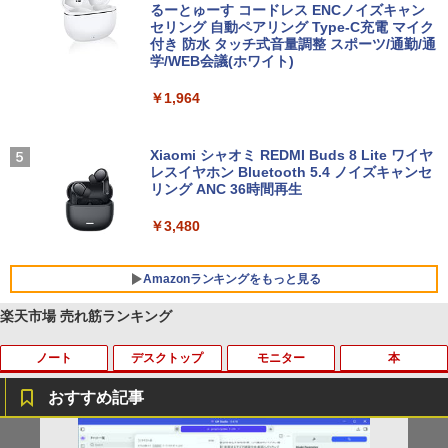
るーとゅーす コードレス ENCノイズキャン
セリング 自動ペアリング Type-C充電 マイク
付き 防水 タッチ式音量調整 スポーツ/通勤/通
学/WEB会議(ホワイト)
￥1,964
Xiaomi シャオミ REDMI Buds 8 Lite ワイヤ
レスイヤホン Bluetooth 5.4 ノイズキャンセ
リング ANC 36時間再生
￥3,480
Amazonランキングをもっと見る
楽天市場 売れ筋ランキング
ノート
デスクトップ
モニター
本
BRUCE WAYNE feat. Flo Milli, ATL Jacob
by Amazon 天然水 ラベルレス 500ml ×24本
薬屋のひとりごと 17巻 (デジタル版ビッグガ
[Explicit]
富士山の天然水 バナジウム含有 水 ミネラル
ンガンコミックス)
ウォーター ペットボトル 静岡県産 500ミリリ
おすすめ記事
ットル (Smart Basic)
￥250
￥770
【マラソン限定価格】中古 NEC Lavie N
【訳あり品】中古パソコン | NEC | Mate
【マラソンセール期間中ポイント5倍】
【 限定生産・特典つき 】YUZURU2027
1
1
1
1