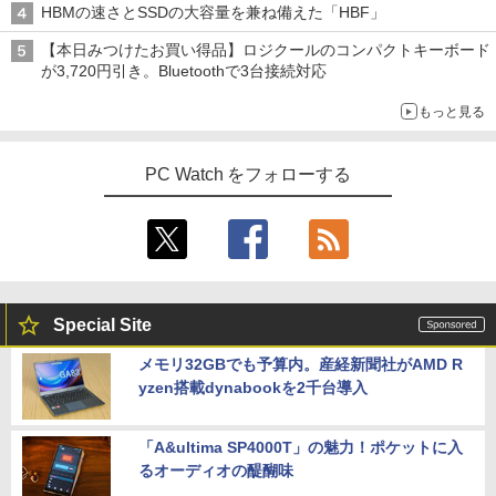
みきった日本の水 2L 8本 ラベルレス [ ケース
￥250
HBMの速さとSSDの大容量を兼ね備えた「HBF」
第8世代Core i3/i5 Core i7 最大メモリ16
2 WiFi5 Bluetooth5.0 Nucbox みにpc
イ 23.8インチ パソコンモニター 新品 Fe
￥1,689
] [ 水 ] [ ペットボトル ] [ 箱買い ] [ ストック
￥810
GB 新品SSD256GB 東芝 NEC有名メー
Ryzen 5 N95/N97/N100/4300U/N150よ
uVision FSID24BF0SI フュービジョン
] [ 水分補給 ]
【本日みつけたお買い得品】ロジクールのコンパクトキーボード
カー15.6型 DVD内蔵 15.6インチ HDMI P
り高性能
ゲーミングモニター
が3,720円引き。Bluetoothで3台接続対応
olaris Office搭載 最新MicrosoftOffice2
￥998
024可 Windows11 長期保証 中古PC
￥61,999
￥10,980
もっと見る
細胞の分子生物学 [ 中村 桂子 ]
5
￥18,000
￥22,000
PC Watch をフォローする
【中古ゲーミングPC】ドスパラ GALLE
アイリスオーヤマ △ポータブルモニター
4
4
RIA RT5 / GeForce GTX 1660 / Ryzen 5
15.6インチ DP-EF164S-B ブラック
良品 フルHD 13.3インチ TOSHIBA dyna
2600 / 16GB / M.2 SSD 256GB + HDD 1
4
book G83/M / Windows11/ 高性能 第8
TB / Windows11
￥13,068
世代Core i5-8250u/ 8GB/ 爆速NVMe式2
56GB-SSD/ カメラ/ 無線/ リカバリ/ Offi
￥49,980
ce付/ Win11【中古ノートパソコン 中古
パソコン 中古PC Office付きWindows1
Special Site
1】 税込送料無料 あす楽対応 即日発送
【公式限定2年保証】 モニター 23インチ
5
フルhd 高画質 100Hz VA ノングレア 非
【全品最大2500円OFFクーポン】【第8
5
メモリ32GBでも予算内。産経新聞社がAMD R
￥18,990
光沢 スピーカー内蔵 3年保証 ディスプレ
世代 i7 高性能ビジネス PC】 Core i7 第
yzen搭載dynabookを2千台導入
イ パソコンモニター PCモニター フルハ
8世代 Dell OptiPlex 3060 SFF Office付
イビジョン 21インチ 液晶モニター アイ
き Win11 メモリ16GB/32GB SSD256G
リスオーヤマ DT-JF * 安心延長保証対象
B/512GB/1TB USB3.0 WIFI子機付 DVD
Panasonic Let's note CF-LV7 軽量 14
HDMI DisplayPort 2画面出力 中古パソ
「A&ultima SP4000T」の魅力！ポケットに入
5
型 FHD(1920×1080)ノートパソコン 第8
コン pc デスクトップPC 本体
￥16,820
るオーディオの醍醐味
世代 Core i5/メモリ 8GB/SSD 256GB/W