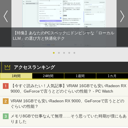
￥1,380
S700/NAB Core i7 8565U 第8世代CPU
MKM34B-1 | Windows11 | デスクトップ
【まとめ買いでお得】 中古モニター 18.5
羽生結弦カレンダー壁掛け版 [ 能登 直 ]
メモリ8GB SSD480GB+SSD16GB[Opta
| 一年保証 | 第7世代 | Core i5 7500 3.4
インチ WXGA 1366x768 ノングレア DE
BRUCE WAYNE feat. Flo Milli, ATL Jacob
異世界居酒屋「のぶ」(22) (角川コミックス・
neMemory]内蔵 15インチ フルHD Wind
(〜最大3.8)GHz | MEM:8GB | SSD:256G
LL E1916H DisplayPort VGA ケーブル
￥5,170
[Explicit]
エース)
【Amazon.co.jp限定】 い・ろ・は・す 2L P
ows11 Home WEBカメラ 無線LAN テン
B | DVD-ROM | 無線LAN:あり | Win11Pr
付き サブモニターにおすすめ 動作確認済
ET ラベルレス ×8本
キー Blu-ray PC-NS700NAB 1年保証 レ
o64bit
み 30日保証 送料無料
ビュー特典:WPS Office Bランク ノート
￥250
￥832
パソコン
￥1,112
￥10,000
￥3,900
【特集】あなたのPCスペックにドンピシャな「ローカル
夢をかなえるゾウ 子ども版1 おかしな
LLM」の選び方と快適化テク
2
￥19,800
神様ガネーシャとひみつの教え [ 水野敬
見知らぬ糸
ONE PIECE モノクロ版 115 (ジャンプコミッ
也 ]
クスDIGITAL)
by Amazon 炭酸水 ラベルレス 500ml ×24本
【エントリーでポイント10倍】 16GBメ
【期間限定10%OFFクーポン 8/12 10時
●
●
●
●
●
2
2
強炭酸水 ペットボトル 500ミリリットル (Sm
モリ Quadro P620 グラボ付き ワークス
まで】 モニター 21.5型 液晶ディスプレ
￥250
￥1,650
art Basic)
【マラソンセール期間中ポイント5倍】中
テーション 中古 Aランク 良品 Win11 Pr
イ ベゼル ディスプレイ 液晶モニター PC
￥594
2
アクセスランキング
古ノートパソコン メーカーが選べる 型番
o Xeon E3 DELL Precision 3420 256G
モニター 壁掛け フリッカーレス FreeSy
おまかせ コスパ重視 Windows11 第8世
B SSD 500GB HDD DVD 省スペース デ
nc 21.5インチ 角度調節 FullHD ブルー
￥1,625
1時間
24時間
1週間
1カ月
代 / 第10世代 Core i3 / i5 / i7 選択可能
スクトップパソコン 中古PC
ライトカット VAパネル VESAフル FHD
【中古】 ホルトハウス房子のお菓子
3
メモリ8GB SSD240GB以上 15.6インチ
ノングレア MAXZEN JM22CH02
On My Road (Stadium ver.)
HUNTER×HUNTER モノクロ版 39 (ジャンプ
【今すぐ読みたい！人気記事】VRAM 16GBでも安いRadeon RX
おまかせ Wi-Fi 初期設定済 すぐ使える 9
￥34,800
コミックスDIGITAL)
￥20,585
by Amazon 天然水ラベルレス 2L×9本
9000、GeForceで言うとどのぐらいの性能？ - PC Watch
0日保証 送料無料
￥9,480
￥250
￥572
￥1,117
VRAM 16GBでも安いRadeon RX 9000、GeForceで言うとどの
￥15,980
ぐらいの性能？
【エントリーでポイント100％還元チャ
3
ンス】GMKtec G10 ミニPC【AMD Ryz
【3年保証】PS5対応 23.8型 液晶モニタ
3
メモリ8GBで仕事なんて無理……そう思っていた時期が僕にもあ
en 5 3500U DDR4 16GB 512GB/256GB/
ー フルHD IPS リフレッシュレート 100H
オレンジページ 2026 10/17号増刊＜グレ
On My Road (Stadium ver.)
スーパーの裏でヤニ吸うふたり 9巻 (デジタル
4
りました
エントリーで最大10倍！充実機能ノート
1T SSD】4C/8T 3.7GHz 64GB 16T拡張
z VESA 対応 スピーカー HDMI VGA モニ
ー＞ [雑誌]
3
版ビッグガンガンコミックス)
【Amazon.co.jp限定】 伊藤園 磨かれて、澄
パソコン テンキー/DVD/WEBカメラ内蔵
Windows11 Pro 8K/4K 3画面出力 LAN *
ター 液晶 液晶モニター 液晶ディスプレ