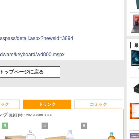
resspass/detail.aspx?newsid=3894
最
hardware/keyboard/wd800.mspx
トップページに戻る
ジック
ドリンク
コミック
ング
更新日時：2026/08/08 00:06