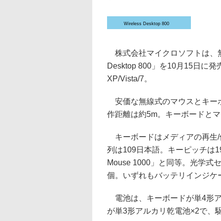
Wireless Desktop 800
株式会社マイクロソフトは、無線
Desktop 800」を10月15日
XP/Vista/7。
安価な無線式のマウスとキーボー
作距離は約5m。キーボードと
キーボードはメディアの再生/
列は109日本語。キーピッチは19m
Mouse 1000」と同等。光学式
個。いずれもバッテリインジケ
電池は、キーボードが単4形ア
が単3形アルカリ乾電池×2で、