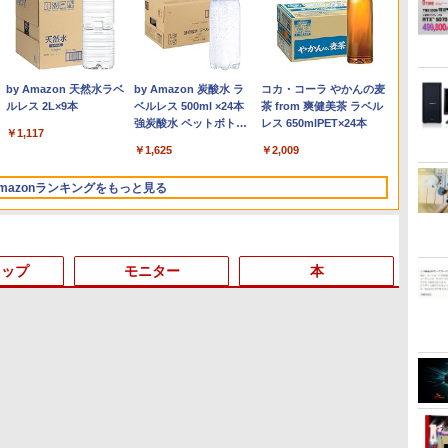
Anker Soundcore
On My Road (Stadium
by Amazon 天然水ラベ
【2026年アップグレー
On My Road (Stadium
by Amazon 炭酸水 ラ
Xiaomi シャオミ REDMI
BUGS LIFE
コカ・コーラ やかんの麦
Liberty 5 ミッドナイト
ver.)
ルレス 2L×9本
ド版】AOKIMI ワイヤ
ver.)
ベルレス 500ml ×24本
Buds 8 Lite ワイヤレス
茶 from 爽健美茶 ラベル
￥250
ブラック
レスイヤホン
強炭酸水 ペットボトル
イヤホン Bluetooth 5.4
レス 650mlPET×24本
￥250
￥1,117
￥250
bluetooth イヤホン
500ミリリットル
ノイズキャンセリング
￥14,990
￥2,599
￥1,625
￥3,480
￥2,009
V12 小型軽量 ブルート
(Smart Basic)
ANC 36時間再生
ゥースHi-Fi 最大36時間
mazonランキングをもっと見る
再生 ぶるーとゅーす コ
ードレス ENCノイズキ
ャンセリング 自動ペア
リング Type-C充電 マ
イク付き 防水 タッチ式
トップ
モニター
本
音量調整 スポーツ/通
勤/通学/WEB会議
6.0(オフホワイト)
3
3
3
4
3
4
4
5
1
1
1
6
ONE PIECE モノクロ版
HUNTER×HUNTER モ
スーパーの裏でヤニ吸う
115 (ジャンプコミック
ノクロ版 39 (ジャンプ
ふたり 9巻 (デジタル版ビ
スDIGITAL)
コミックスDIGITAL)
ッグガンガンコミックス)