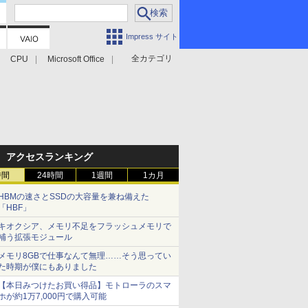
Impress サイト
全カテゴリ
CPU
Microsoft Office
アクセスランキング
時間
24時間
1週間
1カ月
HBMの速さとSSDの大容量を兼ね備えた
「HBF」
キオクシア、メモリ不足をフラッシュメモリで
補う拡張モジュール
メモリ8GBで仕事なんて無理……そう思ってい
た時期が僕にもありました
【本日みつけたお買い得品】モトローラのスマ
ホが約1万7,000円で購入可能