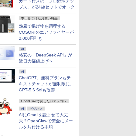
カード付きの「プロ野球チッ
プス」が24袋セットでオトク
】【楽天1位！】ノート
10倍 送料無料 中古パソコン
| 24インチワイド液晶モ
兵（9） 【電子
信じていた仲間達にダン
本日15倍！2色選べる新品 2026
＼本日限定500円値下げ／＼楽
＼11日まで限定価格／ゲーミングPC セッ
楽譜 【取寄品】吹奏楽セ
【最新Office2024】Lenovo
＼セール中6000円OFF／ グリー
楽譜 【取寄品】POP−
LENOVO レノ
【
【
 新品第13世代CPU搭載
s 11 Pro 64bit 搭載 DELL
| 黒色系で品番は店長に
 宮木真人 ]
ジョン奥地で殺されかけ
年最新モデル！Pasoeco
天1位！2026年最新の超軽量超
ト 新品 RTX5060 Ryzen7 5700X メモリ
レクション 豊臣兄弟！メ
ThinkPad L15 Gen3 第12世代
ンハウス ゲーミングモニター デ
J−POP−秋うたコレ
PGX(30KL0
訳
3
本日みつけたお買い得品
C Office付きノートパ
lex シリーズ（7010等） Core i7 第3
せ！枠部分はなるべく細
たがギフト『無限ガチ
PR1595 15.6インチ 第13世代
薄型／モバイルモニター 15.6イ
16GB SSD500GB Windows11 デスクトッ
インテーマ〔Grade 3．
Core i5 メモリ16GB 爆速新品
ィスプレイ ホワイト 23.8型
ョン【沖縄・離島以
タ
￥961,000
初心者向け Windows11
70 3.4G/メモリ
選びます！【VGAケーブ
ャ』でレベル9999の仲間
Intel N95 FHD1920*1080IPS液
ンチ フルHD 4K 144Hz タッチ
プPC モニター付き 23.8型 IPS 100Hz 1年
5〕【沖縄・離島以外送料
SSD 1TB 15.6型 液晶 テンキー
165Hz フルHD 1920x1080 ノン
料無料】
ン
ィ
熱風で揚げ物を調理する
0
0
￥792
￥55,800
￥12,480
￥181,070
￥6,490
￥59,800
￥19,980
￥6,578
￥
￥
済 Webカメラ zoom
D500GB/DVD-ROM/激安セール
】【30日保証】
達を手に入れて元パーテ
晶 最大メモリ16GB SSD1TB
パネル バッテリー内蔵 無線接
保証 高性能 配信 動画編集 eスポーツ 初心
無料】
搭載 Webカメラ内蔵 HDMI端子
グレア ゲーミングディスプレイ
リ
F
COSORIのエアフライヤーが
ボード 14.1型 Intel
ィーメンバーと世界に復
Office付きパソコン
続 12モデル選択 非光沢 IPSパネ
者 一式 ゲーミングパソコン デスクトップ
Type-C Wi-Fi Bluetooth 初期設
モニター 液晶 VESA 壁掛け
M
1
2,000円引き
on メモリ8GB
讐＆『ざまぁ！』しま
MicrosoftOffice2024可 日本語
ル Type-C HDMI 軽量 薄型 リモ
パソコン
定済み 届いてすぐ使える
144hz PS5 Switch PR02 GH-
W
リ
TB(最大) 大容量バッテリ
す！【電子書籍】
配列キーボード/Webカメ
ートワーク ディスプレイ 持ち
Windows11 Pro 64bit 送料無料
ELCG238B-WH
7
S
AI
ス 大学生 プレゼント
ラ/USB 3.0 /HDMI 5GWIFI
運び ポータブルモニター
半年保証付 厳選中古パソコン
パ
対
格安の「DeepSeek API」が
け
Bluetooth ノートパソコン
S
H
近日大幅値上げへ
AI
ChatGPT、無料プランもテ
キストチャットが無制限に。
GPT-5.6 Solも改善
OpenClawで試したいアレコレ
AI
ビジネス
AIにGmailを読ませて大丈
夫？OpenClawで安全にメー
ルを片付ける手順