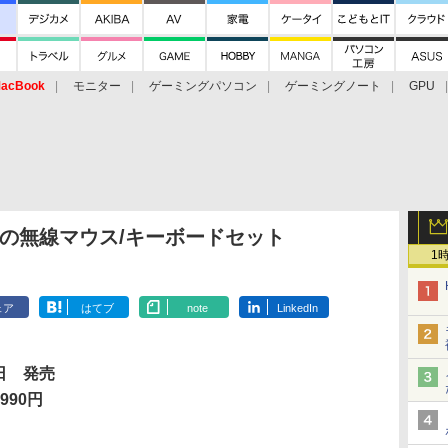
acBook
モニター
ゲーミングパソコン
ゲーミングノート
GPU
0円の無線マウス/キーボードセット
1
ェア
はてブ
note
LinkedIn
5日 発売
990円