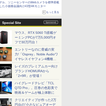
デル、ソニーセンサーのWebカメラを標準搭載
した小規模会議向け43型4Kモニター
もっと見る
Special Site
マウス、RTX 5060 Ti搭載ゲ
ーミングPCが7万5,000円オ
フで30万円台！
エントリーなのに脅威の実
力!「Osprey」Noble Audioワ
イヤレスイヤフォン4機種を
一気に聴く
レイズのプレミアムカー向け
ブランドHOMURAから
「2×9R」が登場！
ハイグレードテレビ「TCL
Q7D Pro」。圧巻の色彩美で
映画＆ゲームが極上体験に
クリエイティブが作った2万
円台の“小さなピュアオーデ