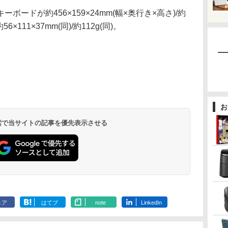
ドが約456×159×24mm(幅×奥行き×高さ)/約
×111×37mm(同)/約112g(同)。
お
 検索で当サイトの記事を優先表示させる
ェア
はてブ
note
LinkedIn