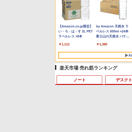
Anker Soundcore P40i
BRUCE WAYNE feat.
【Amazon.co.jp限定】
Anker Soundcore P31i
BRUCE WAYNE feat.
by Amazon 天然水 ラ
オフホワイト
Flo Milli, ATL Jacob
い・ろ・は・す 2L PET
ホワイト
Flo Milli, ATL Jacob
ベルレス 500ml ×24本
[Explicit]
ラベルレス ×8本
[Explicit]
富士山の天然水 バナジ
￥7,990
￥5,990
ウム含有 水 ミネラルウ
￥250
￥1,112
￥250
￥1,380
ォーター ペットボトル
静岡県産 500ミリリッ
A
トル (Smart Basic)
楽天市場 売れ筋ランキング
ノート
デスク
4
4
10
1
1
1
1
2
2
2
2
薬屋のひとりごと 17巻
異世界居酒屋「のぶ」
(デジタル版ビッグガン
(22) (角川コミックス・
ガンコミックス)
エース)