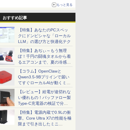
もっと見る
おすすめ記事
【特集】あなたのPCスペッ
クにドンピシャな「ローカル
LLM」の選び方と快適化テク
【特集】あぢぃ～もう無理
ぽ！千円の闘魂タオルから着
るエアコンまで、夏の冷感グ
ッズ一挙紹介
【コラム】OpenClawと
Qwen3.5-9Bプリインで届い
てすぐローカルAIが動くミニ
PC「SER9 Pro」
【レビュー】給電が途切れな
い優れもの！バッファロー製
Type-C充電器の検証で分か
ったこと
【特集】電源内蔵で0.9Lの衝
撃。Core Ultra X7の性能を極
限まで引き出したミニ
PC「GPD BOX」