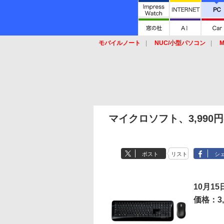
モバイルノート
NUC/小型パソコン
M
SSD
キーボード
マウス
マイクロソフト、3,99
ポスト
リスト
シ
10月1
価格：3,