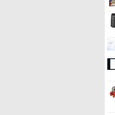
￥594
￥572
￥810
る新品 2026
値下げ／＼楽
日まで限定価格／ゲーミングPC セッ
辺境の貧乏伯爵に嫁ぐこ
【最新Office2024】Lenovo
＼セール中6000円OFF／ グリー
楽譜 吹奏楽J−POP 好き
LENOVO レノボ ThinkStation
【1500円OFFクーポン】【やや
【2,000円クーポン＋P最大
ふかふかダンジョン攻略
【新品
ポイント
中古品 
魔女と傭
oeco
最新の超軽量超
RTX5060 Ryzen7 5700X メモリ
とになったので領地改革
ThinkPad L15 Gen3 第12世代
ンハウス ゲーミングモニター デ
すぎて滅！〔Grade 3〕
PGX(30KL0005JP)
訳有】【WEBカメラ+フルHD】
31.5%還元！】ゲーミングモニ
記〜俺の異世界転生冒険
パソコン
Window
ニター 
書籍】[
ンチ 第13世代
ター 15.6イ
SSD500GB Windows11 デスクトッ
に励みます〜the letter
Core i5 メモリ16GB 爆速新品
ィスプレイ ホワイト 23.8型
／M！LK【沖縄・離島以
中古ノートパソコン 中古パソコ
ター 27インチモニター 液晶デ
譚〜/ 20 【電子書籍】[
ノートP
OptiP
おまか
￥961,000
￥792
20*1080IPS液
44Hz タッチ
ニター付き 23.8型 IPS 100Hz 1年
from Boule〜 5【電子
SSD 1TB 15.6型 液晶 テンキー
165Hz フルHD 1920x1080 ノン
外送料無料】
ン 13.3インチ SSD256GB メモ
ィスプレイ WQHD (2560x1440)
KAKERU ]
ソコン 
世代 37
いのを
70
￥726
￥59,800
￥19,980
￥5,940
￥62,800
￥23,731
￥792
￥29,80
￥19,80
￥5,280
 SSD1TB
内蔵 無線接
性能 配信 動画編集 eスポーツ 初心
書店共通特典イラスト
搭載 Webカメラ内蔵 HDMI端子
グレア ゲーミングディスプレイ
リ16GB Core i7 第11世代
Fast IPS 200Hz 1ms(MPRT)
初期設定
8G/HD
ル付属
ン
非光沢 IPSパネ
式 ゲーミングパソコン デスクトップ
付】 【電子書籍】[ 深山
Type-C Wi-Fi Bluetooth 初期設
モニター 液晶 VESA 壁掛け
Microsoft Office付き
124%sRGB 低ブルーライトフ
日本語キー
e2024可 日本語
I 軽量 薄型 リモ
ン
じお ]
定済み 届いてすぐ使える
144hz PS5 Switch PR02 GH-
Windows11 DELL Latitude
リッカーフリーFreeSync & G-
Celer
ebカメ
プレイ 持ち
Windows11 Pro 64bit 送料無料
ELCG238B-WH
7320 ノートパソコン 中古 PC
Sync対応高輝度400cd/m² PS5
SSD1
 5GWIFI
モニター
半年保証付 厳選中古パソコン
パソコン 中古ノートPC
対応HDMI×2 DP×1.4 KTC
ービジネ
ートパソコン
SSD1TB メモリ32GB デル
H27T22C 3年保証
学生向