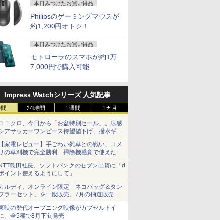
本日みつけたお買い得品
Philipsのゲーミングマウスが
約1,200円オトク！
本日みつけたお買い得品
モトローラのスマホが約1万
7,000円で購入可能
Impress Watchシリーズ 人気記事
時間
24時間
1週間
1カ月
ユニクロ、今日から「お盆特別セール」。涼感
シアサッカーワンピース待望値下げ、撥水ギア
ショーツは1990円に
【家電レビュー】手ごわい雑草との戦い、コメ
リの草刈機で完全勝利 掃除機感覚で使えた
NTT島田社長、ソフトバンクのセブン出資に「d
ポイント使えるようにして」
カルディ、オンライン限定「ネコバッグ＆タン
ブラーセット」を一般販売。7月の抽選販売の
当選無効分
東映の歴代オープニング映像がカプセルトイ
に。全5種で8月下旬発売