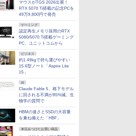
マウスがTGS 2026出展！
RTX 5070 Ti搭載の記念PCを
49万9,800円で発売
ゲーミング
認定再生メモリ採用のRTX
5080/5070 Ti搭載ゲーミング
PC、ユニットコムから
ビジネス
約1.49kgで持ち運びやすい
15.6型ノート「Aspire Lite
15」
AI
Claude Fable 5、格下モデル
に回される不満が85%減。生
物学の質問で
7
2
2
2
8
3
3
9
3
HBMの速さとSSDの大容量
を兼ね備えた「HBF」
本日みつけたお買い得品