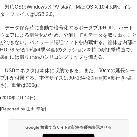
対応OSはWindows XP/Vista/7、Mac OS X 10.4以降。イン
ターフェイスはUSB 2.0。
データ保存時に自動で暗号化するポータブルHDD。ハード
ウェアによる暗号化のため、分解してもデータを取り出すこと
ができない。パスワード認証ソフトを内蔵する。筐体は内部に
HDDを守る16個(4隅×4個)のクッションを持つ耐衝撃構造で、
裏面には滑り止めのシリコングリップを備える。
USBコネクタは本体に収納できる。また、50cmの延長ケー
ブルが付属する。本体サイズは90×134×20mm(幅×奥行き×高
さ)、重量は300g。
(2010年 7月 14日)
[Reported by 山田 幸治]
Google 検索で当サイトの記事を優先表示させる