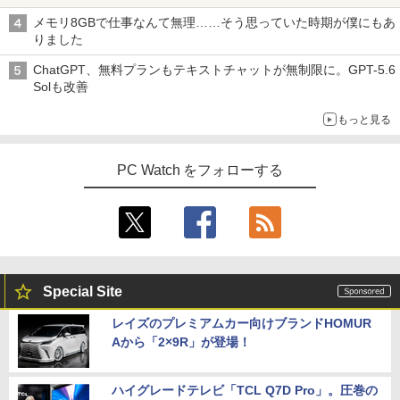
￥7,480
メモリ8GBで仕事なんて無理……そう思っていた時期が僕にもあ
施設基準パーフェクトブック 2026年度
4
りました
版 [ 一般社団法人日本施設基準管理士協
会 ]
ChatGPT、無料プランもテキストチャットが無制限に。GPT-5.6
【500円OFFクーポン配布中】モバイル
4
Solも改善
￥22,000
モニター 15.6 インチ フルHD モニター
デュアルディスプレイ ポータブル モバイ
もっと見る
ルディスプレイ 高画質 液晶 IPSパネル
セカンド サブモニター 薄型 軽量 家庭用
テレワーク スマートフォン
小学館 学習まんがシリーズ 学習まんが世
5
PC Watch をフォローする
界の歴史21巻セット
￥9,999
￥22,638
【公式・メーカー直販・送料無料】モニ
5
ター 新品 フルHD HP Series 3 Pro 322p
e 21.45インチFHDモニター IPS 21.5型
Special Site
角度調整 VESA 100Hz 液晶 HDMI VGA P
S5 Switch 3年保証 転送不可 (型番：AK2
レイズのプレミアムカー向けブランドHOMUR
F1UT）
Aから「2×9R」が登場！
￥11,280
ハイグレードテレビ「TCL Q7D Pro」。圧巻の