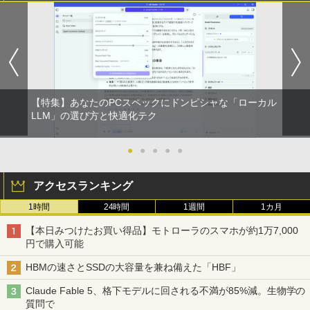
厳選大手メーカー 中古 パソコンモニター
キングダム 80 （ヤングジャンプコミッ
1
1
液晶モニター シークレット 22インチ ワ
クス） [ 原 泰久 ]
イド epson dell nec 富士通 acer io-dat
a 等 中古モニター 22 pcモニター 液晶デ
￥770
ィスプレイ 液晶モニタ pcモニタ ワイド
モニター 店長おまかせ メーカーおまかせ
福袋 【中古】【あす楽】
【特集】あなたのPCスペックにドンピシャな「ローカル
￥5,800
信じていた仲間達にダンジョン奥地で殺
LLM」の選び方と快適化テク
2
されかけたがギフト『無限ガチャ』でレ
ベル9999の仲間達を手に入れて元パーテ
ィーメンバーと世界に復讐＆『ざま
●
●
●
●
●
ぁ！』します！【電子書籍】
PHILIPS モニター 23.6インチ 243V5 VA
2
パネル 1920x1080 フルHD HDMI スピー
アクセスランキング
カー内蔵 中古ディスプレイ
￥792
1時間
24時間
1週間
1カ月
￥6,600
【本日みつけたお買い得品】モトローラのスマホが約1万7,000
異世界居酒屋「のぶ」(22) 【電子書籍】[
3
円で購入可能
蝉川 夏哉 ]
【中古】【液晶モニター】NEC 24型ワイ
3
HBMの速さとSSDの大容量を兼ね備えた「HBF」
ド液晶ディスプレイ LCD-AS241F 3辺
￥924
スリムベゼル採用 24インチ ブルーライ
Claude Fable 5、格下モデルに回される不満が85%減。生物学の
ト低減機能 マルチディスプレイ
質問で