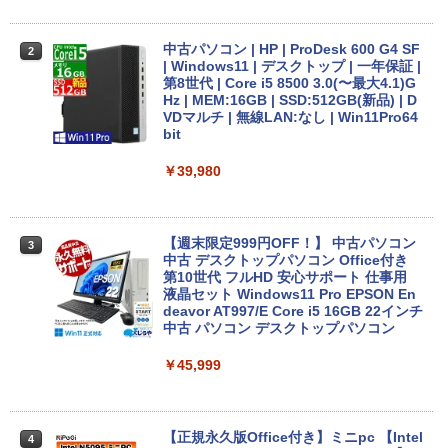
Anker Soundcore Liberty 5 ミッドナイトブ
On My Road (Stadium ver.)
ONE PIECE モノクロ版 115 (ジャンプコミッ
ラック
クスDIGITAL)
by Amazon 天然水ラベルレス 2L×9本
【★最大100%ポイント】【新生活応援・
2
2026】【Office 2019 H&B】NEC Versa
中古パソコン | HP | ProDesk 600 G4 SF
￥250
2
Pro/第4世代 Core i5/メモリ: 4GB/8GB/1
| Windows11 | デスクトップ | 一年保証 |
￥14,990
￥594
￥1,117
6GB/SSD:128GB/256GB/512GB/1TB/1
第8世代 | Core i5 8500 3.0(〜最大4.1)G
5.6型/USB 3.0/DVD/SDカードスロット/
Hz | MEM:16GB | SSD:512GB(新品) | D
Wi-Fi/Office/無線マウス/中古 パソコン/
VDマルチ | 無線LAN:なし | Win11Pro64
中古PC ノートパソコン/Windows11
bit
【2026年アップグレード版】AOKIMI ワイヤ
On My Road (Stadium ver.)
HUNTER×HUNTER モノクロ版 39 (ジャンプ
レスイヤホン bluetooth イヤホン V12 小型
コミックスDIGITAL)
by Amazon 炭酸水 ラベルレス 500ml ×24本
￥9,999
￥39,980
軽量 ブルートゥースHi-Fi 最大36時間再生 ぶ
強炭酸水 ペットボトル 500ミリリットル (Sm
￥250
るーとゅーす コードレス ENCノイズキャン
art Basic)
￥572
セリング 自動ペアリング Type-C充電 マイク
付き 防水 タッチ式音量調整 スポーツ/通勤/通
￥1,625
学/WEB会議(ホワイト)
富士通 LIFEBOOK U9310/DX Core i5 10
【週末限定999円OFF！】 中古パソコン
3
3
210U 1.6GHz/8GB/256GB(SSD)/13.3W/
中古 デスクトップパソコン Office付き
BUGS LIFE
スーパーの裏でヤニ吸うふたり 9巻 (デジタル
FHD(1920x1080)/Win11 バッテリ劣化
第10世代 フルHD 安心サポート 仕事用
￥1,964
版ビッグガンガンコミックス)
コカ・コーラ やかんの麦茶 from 爽健美茶 ラ
【中古】【20260619】
液晶セット Windows11 Pro EPSON En
ベルレス 650mlPET×24本
￥250
deavor AT997/E Core i5 16GB 22インチ
￥810
中古 パソコン デスクトップパソコン
￥16,500
Xiaomi シャオミ REDMI Buds 8 Lite ワイヤ
￥2,009
レスイヤホン Bluetooth 5.4 ノイズキャンセ
￥45,999
リング ANC 36時間再生
Panasonic CF-XZ6 LTE SIM対応モデル
￥3,480
4
[ Core i5 7300U 8GBメモリ 256GB SSD
12.1型 カメラ付き ] : アウトレット ●
【正規永久版Office付き】ミニpc 【Intel
4