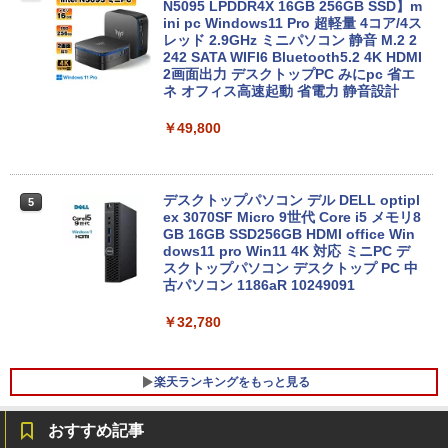
【今だけSSD倍増中↑】 中古 ノートパソ
N5095 LPDDR4X 16GB 256GB SSD】m
コン レッツノート Let's note 2in1タブ
ini pc Windows11 Pro 超軽量 4コア/4ス
レットOffice選択可 PC おしゃれなカラ
レッド 2.9GHz ミニパソコン 静音 M.2 2
ーから選べる
242 SATA WIFI6 Bluetooth5.2 4K HDMI
2画面出力 デスクトップPC みにpc 省エ
ネ オフィス高速起動 省電力 静音設計
￥19,980
￥49,800
【ポイント5倍&1500円オフ】【WEBカ
5
メラ＆フルHD】ノートパソコン 中古 パ
ソコン 14インチ 最大SSD1TB メモリ16
デスクトップパソコン デル DELL optipl
5
GB Core i5 第8世代 Microsoft Office付
ex 3070SF Micro 9世代 Core i5 メモリ8
き Windows11 DELL Latitude 5400 Mi
GB 16GB SSD256GB HDMI office Win
crosoft Office付き 中古ノートパソコン
dows11 pro Win11 4K 対応 ミニPC デ
ノートPC パソコン カメラ 軽量 薄型
スクトップパソコン デスクトップ PC 中
古パソコン 1186aR 10249091
￥25,800
￥32,780
楽天ランキングをもっと見る
おすすめ記事