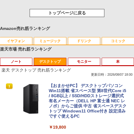
トップページに戻る
Amazon売れ筋ランキング
イヤフォン
ミュージック
ドリンク
コミック
楽天市場 売れ筋ランキング
ノート
デスクトップ
モニター
本
Anker Soundcore P40i ブラック
BRUCE WAYNE feat. Flo Milli, ATL Jacob
【Amazon.co.jp限定】 い・ろ・は・す 2L P
薬屋のひとりごと 17巻 (デジタル版ビッグガ
[Explicit]
ET ラベルレス ×8本
ンガンコミックス)
楽天 デスクトップ 売れ筋ランキング
￥7,990
更新日時：2026/08/07 18:00
￥250
￥1,112
￥770
【★最大100%ポイント】【新生活応援・
【おまかせPC】 デスクトップパソコン
1
1
2026】【Office 2019 H&B】富士通 MU
Win11搭載 省スペース型 第8世代Core i5
937/Celeron 3865U/メモリ:4GB/8GB/S
/ 8GB以上 / SSD/HDDストレージ選択式
Anker Soundcore P31i ブラック
BRUCE WAYNE feat. Flo Milli, ATL Jacob
by Amazon 天然水 ラベルレス 500ml ×24本
異世界居酒屋「のぶ」(22) (角川コミックス・
SD:128GB/256GB/512GB/1TB/13.3型/
有名メーカー（DELL HP 富士通 NEC レ
[Explicit]
富士山の天然水 バナジウム含有 水 ミネラル
エース)
フルHD/wifi/HDMI/USB3.0/中古 ノート
ノボ）からご提供 中古 省スペースデスク
ウォーター ペットボトル 静岡県産 500ミリリ
パソコン/モバイルPC/Windows11
トップ Windows11 Office付き 設定済み
￥5,990
ットル (Smart Basic)
ですぐ使えるPC
￥250
￥832
￥9,999
￥1,380
￥19,800