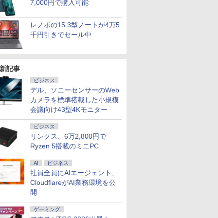
7,000円で購入可能
レノボの15.3型ノートが4万5
千円引きでセール中
新記事
ビジネス
デル、ソニーセンサーのWeb
カメラを標準搭載した小規模
会議向け43型4Kモニター
7
2
2
8
3
7
9
3
ビジネス
リンクス、6万2,800円で
Ryzen 5搭載のミニPC
AI
ビジネス
社員全員にAIエージェント、
CloudflareがAI業務環境を公
★格安] ノートパソコン
10倍 送料無料 中古パソコン
00円クーポン＋P最大31.5%還元！】KTC MegPad 25イン
のウィストリア
【予約】永瀬廉 プレミア
【中古】Apple MacBook Air
＼11日まで限定価格／ゲーミングPC セッ
小学館の図鑑NEO〔新
【Z1TQ0001A】Apple
【エントリーで最大全額ポイント還元
ゾンビのあふれた世
LENOVO レノ
開
s11 15.6型 HP 250 G7
s 11 Pro 64bit 搭載 DELL
droid 14搭載 スマートタブレット ディスプレイ モバイル
 【電子書籍】[ 大
ムBOX【初回限定版】
13インチ M1(CPU:8C/GPU:7C)
ト 新品 RTX5060 Ryzen7 5700X メモリ
版〕 宇宙 DVDつき [ 池内
MacBook Neo (シトラス) 2026
ー USB-C対応 PCモニター LG Moni
俺だけが襲われない 
PGX(30KL0
料
Core-i3 メモリ8GB
lex シリーズ（7010等） Core i7 第3
FHD 10点マルチタッチ 8GB+128GB Qualcommチッ
（仮）【2027年1月23日
8GB/256GB シルバー
16GB SSD500GB Windows11 デスクトッ
了 ]
年 USキーボード搭載CTOモデ
/WQHD(2560×1440） /ワイド /100
【電子書籍】[ 増田
新
￥961,000
ゲーミング
8GB 15.6インチ 無線
70 3.4G/メモリ
ネス/移動/家庭用 レディース A25Q5
発売予定】 集英社 永瀬廉
MGN93J/A (M1・2020)【ECセ
プPC モニター付き 23.8型 IPS 100Hz 1年
ル (ベースモデル MHFD4J/A)
ろ ]
A
0
0
9
￥8,800
￥68,980
￥181,070
￥2,640
￥119,800
￥25,160
￥1,155
￥