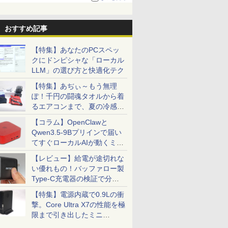
おすすめ記事
【特集】あなたのPCスペッ
クにドンピシャな「ローカル
LLM」の選び方と快適化テク
【特集】あぢぃ～もう無理
ぽ！千円の闘魂タオルから着
るエアコンまで、夏の冷感グ
ッズ一挙紹介
【コラム】OpenClawと
Qwen3.5-9Bプリインで届い
てすぐローカルAIが動くミニ
PC「SER9 Pro」
【レビュー】給電が途切れな
い優れもの！バッファロー製
Type-C充電器の検証で分か
ったこと
【特集】電源内蔵で0.9Lの衝
撃。Core Ultra X7の性能を極
限まで引き出したミニ
PC「GPD BOX」