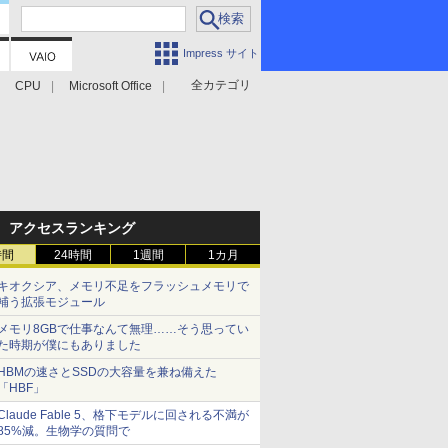
Impress サイト
全カテゴリ
CPU
Microsoft Office
アクセスランキング
時間
24時間
1週間
1カ月
キオクシア、メモリ不足をフラッシュメモリで
補う拡張モジュール
メモリ8GBで仕事なんて無理……そう思ってい
た時期が僕にもありました
HBMの速さとSSDの大容量を兼ね備えた
「HBF」
Claude Fable 5、格下モデルに回される不満が
85%減。生物学の質問で