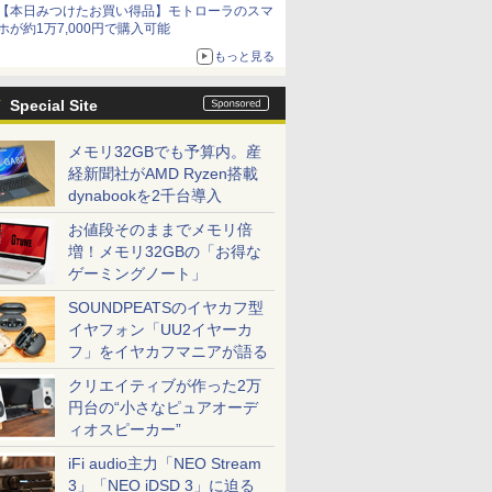
【本日みつけたお買い得品】モトローラのスマ
ホが約1万7,000円で購入可能
もっと見る
Special Site
メモリ32GBでも予算内。産
経新聞社がAMD Ryzen搭載
dynabookを2千台導入
お値段そのままでメモリ倍
増！メモリ32GBの「お得な
ゲーミングノート」
SOUNDPEATSのイヤカフ型
イヤフォン「UU2イヤーカ
フ」をイヤカフマニアが語る
クリエイティブが作った2万
円台の“小さなピュアオーデ
ィオスピーカー”
iFi audio主力「NEO Stream
3」「NEO iDSD 3」に迫る