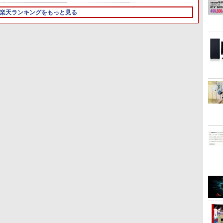
z
1ヶ月【ラン
性能 配信 動画編集 eスポーツ 初心
ド］ VA249HG
リング Type-C充電 マ
Type-C/VESA/5年保証・
うさぎ かわいい 楽しい
Windows11 Copilot+PC AMD
ラック) 24E1N5600E/11
LAN テ
8G/HD
げ
式 ゲーミングパソコン デスクトップ
イク付き 防水 タッチ式
無輝点保証)(ホワイト)
切ない 描きおろしエピソ
Ryzen AI5 340 16GB 512GB
ラ DVD
楽天ランキングをもっと見る
ン
音量調整 スポーツ/通
LCD-C242SDW
ード Twitter ツイッター
IPS 1年保証 転送不可 (型番:
USB3.
勤/通学/WEB会議
X エックス コミック アニ
BF8H3PA/BF8H4PA)
ート 中
6.0(オフホワイト)
メ 漫画 セット 全巻 ギフ
Win11 
な
ト 贈り物 プレゼント ク
リスマス