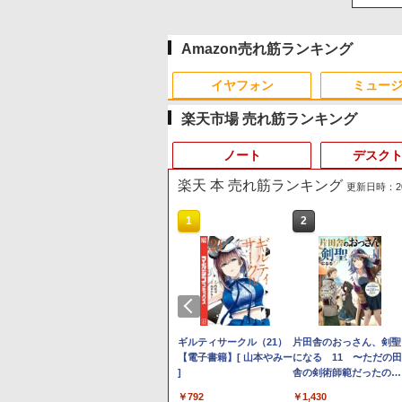
Amazon売れ筋ランキング
イヤフォン
ミュー
楽天市場 売れ筋ランキング
ノート
デスク
楽天 本 売れ筋ランキング
更新日時：2026
4
10
1
1
1
1
2
2
2
2
Anker Soundcore P40i
BRUCE WAYNE feat.
【Amazon.co.jp限定】
薬屋のひとりごと 17巻
Anker Soundcore P31i
BRUCE WAYNE feat.
by Amazon 天然水 ラ
異世界居酒屋「のぶ」
オフホワイト
Flo Milli, ATL Jacob
い・ろ・は・す 2L PET
(デジタル版ビッグガン
ホワイト
Flo Milli, ATL Jacob
ベルレス 500ml ×24本
(22) (角川コミックス・
[Explicit]
ラベルレス ×8本
ガンコミックス)
[Explicit]
富士山の天然水 バナジ
エース)
￥7,990
￥5,990
ウム含有 水 ミネラルウ
￥250
￥1,112
￥770
￥250
￥1,380
￥832
ォーター ペットボトル
ト還元｜8/11まで】 LG｜エルジ
れた世界で
O レノボ ThinkStation
【公式・メーカー直販・送料無
サッとわかる！ 犬と猫の
[訳アリ★格安] ノートパソコン
ポイント10倍 送料無料 中古パソコン
PHILIPS 241V8 LED液晶
ギルティサークル（21）
静岡県産 500ミリリッ
【楽天1位!1,600円OFF
片田舎のおっさん、剣聖
【中古】Apple Mac
＼11
26
Monitor 27U631A-B [27型
ない 5
0KL0005JP)
料】ノートパソコン office付き
尿・糞便検査 獣医師・愛
Windows11 15.6型 HP 250 G7
Windows 11 Pro 64bit 搭載 DELL
モニター 23.8インチワイ
【電子書籍】[ 山本やみー
トル (Smart Basic)
ーポン 8/4 20:00-8/11
になる 11 〜ただの田
13インチ M1(CPU:
ト 新品 
モデ
 /100Hz]
 増田ちひ
新品 軽量 薄型 HP OmniBook 7
玩動物看護師のための実
第七世代 Core-i3 メモリ8GB
OptiPlex シリーズ（7010等） Core i7 第3
ド ブラック 1920×1080
]
01:59】Xiaomi Monitor
舎の剣術師範だったの
8GB/256GB シ
16GB 
000
A)
Aero 13-bg 13.3インチ
践ガイド [ 米澤 智洋 ]
SSD128GB 15.6インチ 無線
世代 3770 3.4G/メモリ
（フルHD）16:9 IPSパネ
A24i 2026 ディスプレイ
に、大成した弟子たちが
MGN93J/A (M1・
プPC モ
￥139,990
￥9,350
￥12,800
￥19,800
￥6,500
￥792
￥12,580
￥1,430
￥68,980
￥181,0