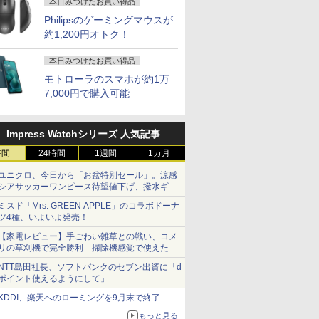
本日みつけたお買い得品
Philipsのゲーミングマウスが
約1,200円オトク！
本日みつけたお買い得品
モトローラのスマホが約1万
7,000円で購入可能
Impress Watchシリーズ 人気記事
時間
24時間
1週間
1カ月
ユニクロ、今日から「お盆特別セール」。涼感
シアサッカーワンピース待望値下げ、撥水ギア
ショーツは1990円に
ミスド「Mrs. GREEN APPLE」のコラボドーナ
ツ4種、いよいよ発売！
【家電レビュー】手ごわい雑草との戦い、コメ
リの草刈機で完全勝利 掃除機感覚で使えた
NTT島田社長、ソフトバンクのセブン出資に「d
ポイント使えるようにして」
KDDI、楽天へのローミングを9月末で終了
もっと見る