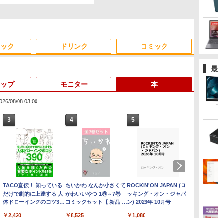
ジック
ドリンク
コミック
最
トップ
モニター
本
/08/08 03:00
3
3
3
4
4
3
4
5
5
1
1
6
6
Anker Soundcore
On My Road (Stadium
by Amazon 天然水ラベ
ONE PIECE モノクロ版
【2026年アップグレー
On My Road (Stadium
by Amazon 炭酸水 ラ
HUNTER×HUNTER モ
Xiaomi シャオミ REDMI
BUGS LIFE
コカ・コーラ やかんの麦
スーパーの裏でヤニ吸う
Liberty 5 ミッドナイト
ver.)
ルレス 2L×9本
115 (ジャンプコミック
ド版】AOKIMI ワイヤ
ver.)
ベルレス 500ml ×24本
ノクロ版 39 (ジャンプ
Buds 8 Lite ワイヤレス
茶 from 爽健美茶 ラベル
ふたり 9巻 (デジタル版ビ
￥250
ブラック
スDIGITAL)
レスイヤホン
強炭酸水 ペットボトル
コミックスDIGITAL)
イヤホン Bluetooth 5.4
レス 650mlPET×24本
ッグガンガンコミックス)
￥250
￥1,117
￥250
bluetooth イヤホン
500ミリリットル
ノイズキャンセリング
￥14,990
￥594
￥2,599
￥1,625
￥572
￥3,480
￥2,009
￥810
V12 小型軽量 ブルート
(Smart Basic)
ANC 36時間再生
ク
Book Air
日まで限定価格／ゲーミングPC セッ
ASUS エイスース 液晶
TACO直伝！ 知っている
【Z1TQ0001A】Apple
ゥースHi-Fi 最大36時間
アイオーデータ｜I-O
ちいかわ なんか小さくて
LENOVO レノボ ThinkStation
【公式・メーカー直販・送料無
Philips｜フィリップス 液
ROCKIN'ON JAPAN (ロ
[訳アリ
ポイント
【2,0
杖と剣
8C/GPU:7C)
RTX5060 Ryzen7 5700X メモリ
ディスプレイ Eye Care
だけで劇的に上達する 人
MacBook Neo (シトラス) 2026
再生 ぶるーとゅーす コ
DATA 液晶ディスプレイ
かわいいやつ 1巻～7巻
PGX(30KL0005JP)
料】ノートパソコン office付き
晶ディスプレイ(23.8
ッキング・オン・ジャパ
Window
Window
チ An
（16）
ルバー
SSD500GB Windows11 デスクトッ
［23.8型 / フル
体ドローイングのコツ390
年 USキーボード搭載CTOモデ
ードレス ENCノイズキ
(23.8型/ADS/FullHD
コミックセット【 新品 】
新品 軽量 薄型 HP OmniBook 7
型/IPS/WQHD
ン) 2026年 10月号
第七世代 
OptiP
モニター 
森藤ノ ]
￥961,000
2020)【ECセ
ニター付き 23.8型 IPS 100Hz 1年
HD(1920×1080) / ワイ
[ TACO（タコ） ]
ル (ベースモデル MHFD4J/A)
ャンセリング 自動ペア
1920×1080/100Hz/5ms/HDMI/DP/USB
ナガノ 講談社 ハチワレ
Aero 13-bg 13.3インチ
2560×1440/75Hz/1ms)(ブ
SSD12
世代 37
プ ビジ
70
￥13,800
￥2,420
￥119,800
￥25,977
￥8,525
￥139,990
￥29,800
￥1,080
￥12,80
￥19,80
￥45,97
￥594