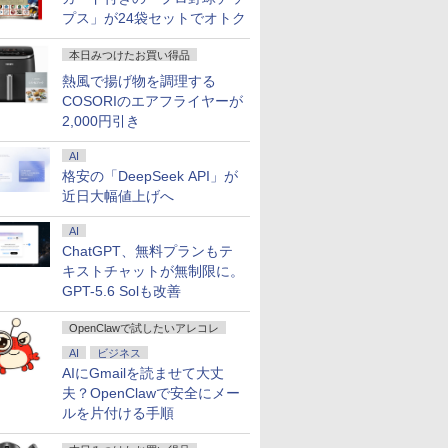
プス」が24袋セットでオトク
本日みつけたお買い得品
熱風で揚げ物を調理する
COSORIのエアフライヤーが
2,000円引き
AI
格安の「DeepSeek API」が
近日大幅値上げへ
AI
ChatGPT、無料プランもテ
キストチャットが無制限に。
GPT-5.6 Solも改善
OpenClawで試したいアレコレ
AI
ビジネス
AIにGmailを読ませて大丈
夫？OpenClawで安全にメー
ルを片付ける手順