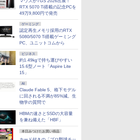
マウスがTGS 2026出展！
ンキー HDMI Webカメ
D500GB/DVD-ROM/激安セール
King&Prince キンプリ 豪
ンター】保証期間1ヶ月【ラン
保証 高性能 配信 動画編集 eスポーツ 初心
W
マルチ Bluetooth
華 セット
クB】
者 一式 ゲーミングパソコン デスクトップ
R
RTX 5070 Ti搭載の記念PCを
0 SDカード ノートPC ノ
パソコン
I
49万9,800円で発売
古パソコン 中古PC
B
Office 格安 中古
ゲーミング
認定再生メモリ採用のRTX
5080/5070 Ti搭載ゲーミング
PC、ユニットコムから
ビジネス
約1.49kgで持ち運びやすい
15.6型ノート「Aspire Lite
15」
AI
Claude Fable 5、格下モデル
に回される不満が85%減。生
物学の質問で
HBMの速さとSSDの大容量
を兼ね備えた「HBF」
本日みつけたお買い得品
カード付きの「プロ野球チッ