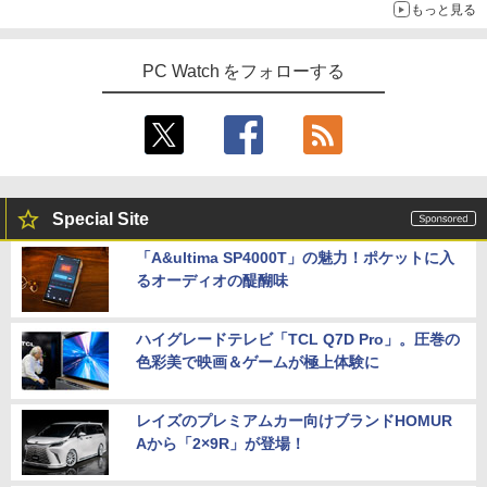
4
もっと見る
￥34,800
チ フルhd 高画質 100Hz VA ノングレア
非光沢 スピーカー内蔵 3年保証 ディスプ
【 限定生産・特典つき 】YUZURU2027
5
レビュー投稿 5年保証｜MS Office 2024
レイ パソコンモニター PCモニター フル
4
羽生結弦カレンダー卓上版 [ 能登 直 ]
PC Watch をフォローする
H&B 搭載｜中古 ノートパソコン Windo
ハイビジョン 21インチ 液晶モニター ア
ws11 Office付｜スペック Core i5 第7世
デスクトップパソコン Windows11 Offic
イリスオーヤマ DT-JF *
4
￥2,750
代 メモリ 8GB 大容量 HDD 500GB テン
e付き パソコン 新品｜インテル 第14世代
キー DVDドライブ搭載 CD DVD 再生可
Core i5-6500 i5 i7-14700F｜ SSD 256G
￥11,980
｜中古パソコン 中古ノートパソコン 中古
B～2TB｜メモリ 8～64GB DDR4/5｜ デ
PC オフィス搭載
スクトップPC 2年保証 激安 高性能 ゲー
ム 本体のみ PC 高スペッ 初期設定済み
￥19,800
【2026年最新改良版・高級金属製】【タ
5
Special Site
￥45,700
ッチ選択】モバイルモニター 15.6インチ
タッチパネル ワイヤレス接続 電池内蔵
「A&ultima SP4000T」の魅力！ポケットに入
自立スタンド モバイルモニター スタンド
るオーディオの醍醐味
MS限定クーポンあり! 【Win11正式対
ゲーミングモニター 1080PフルHD 高画
5
応】Webカメラ&テンキー付き ノートパ
【中古】初心者も安心！おまかせゲーミ
質 デュアルモニター サブモニター ポー
5
ソコン 中古 パソコン メモリ 8GB 最大3
ングセット SILVER 中古デスクトップPC
タブルモニター 選べる9パータン
2GB 新品 SSD 256GB 高性能 第8世代 C
eスポーツ入門 Geforce GT1030搭載！
ハイグレードテレビ「TCL Q7D Pro」。圧巻の
ore i5搭載 DVD 中古ノートパソコン Win
Win11 Office 24型液晶 ゲーミングキー
￥14,580
色彩美で映画＆ゲームが極上体験に
dows11 Pro 店長オススメ おまかせ 15.6
ボード・マウス[8世代 Corei5 8GB SSD2
型 無線LAN office付き 2026 福袋 ギフト
56GB]：良品
レイズのプレミアムカー向けブランドHOMUR
￥29,800
￥65,980
Aから「2×9R」が登場！