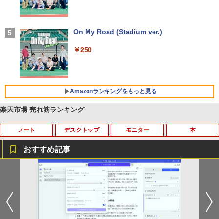
セリング 自動ペアリング Type-C充電 マイク
付き 防水 タッチ式音量調整 スポーツ/通勤/通
学/WEB会議(ホワイト)
On My Road (Stadium ver.)
￥1,964
￥250
Xiaomi シャオミ REDMI Buds 8 Lite ワイヤ
レスイヤホン Bluetooth 5.4 ノイズキャンセ
リング ANC 36時間再生
Amazonランキングをもっと見る
￥3,480
楽天市場 売れ筋ランキング
ノート
デスクトップ
モニター
本
【Amazon.co.jp限定】 い・ろ・は・す 2L P
薬屋のひとりごと 17巻 (デジタル版ビッグガ
ET ラベルレス ×8本
ンガンコミックス)
おすすめ記事
￥1,112
￥770
【今だけ】全品ポイント10倍 お買い物マ
「3500U/4300Uより速い」 NiPoGi ミニ
【中古良品】【安心保証】Princeton 21.
ちいかわ なんか小さくてかわいいやつ
1
1
1
1
ラソン★8/4～8/11★中古パソコン ノー
pc Ryzen Embedded R2544初登場 8G
5型ワイドカラー液晶ディスプレイ PTF
（7）なんか飛び出ていろいろ貼れるフォ
トPC Lenovo ThinkPad E590 Core i3 8
B+256GB 4TB拡張可 mini pc Windows
WDE-22W / PTFBDE-22W ブラック/ ホ
トアルバム付き特装版 （講談社キャラク
by Amazon 天然水 ラベルレス 500ml ×24本
異世界居酒屋「のぶ」(22) (角川コミックス・
145U メモリ8GB / 16GB / 32GB SSD M.
11 Pro 動作より高速 4K×3画面出力 ミニ
ワイト色 スピーカー搭載 プリンストン
ターズA） [ ナガノ ]
富士山の天然水 バナジウム含有 水 ミネラル
エース)
2 PCIe256GB / 512GB / 1TB Windows1
パソコン HDMI2.0+DP1.4 静音性 小型pc
ウォーター ペットボトル 静岡県産 500ミリリ
1 Pro 64bit【送料無料】【1年保証】
豊富な端子Type-C USB3.2 有線LAN WI
￥4,050
￥3,630
ットル (Smart Basic)