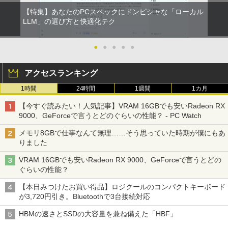
FI5/BT4.2 省電力 オフィス/学習向け P2
￥832
￥15,800
【特集】あなたのPCスペックにドンピシャな「ローカル
￥1,380
￥33,800
LLM」の選び方と快適化テク
【タッチ式選べる 携帯式】モバイルモニ
100日後に英語がものになる1日10分 ネ
2
2
ONE PIECE モノクロ版 115 (ジャンプコミッ
ター 14インチ フルHD IPSパネル 非光沢
イティブ英語書き写し [ ブレット・リン
クスDIGITAL)
by Amazon 天然水ラベルレス 2L×9本
【マラソンセール期間中ポイント5倍】
タッチ式/非タッチ式選択可能 Type-C対
ゼイ ]
●
●
●
●
●
2
【OSなし】 中古ノートパソコン 第8世代
【全商品10%OFF+P5倍】Dell OptiPlex
応 HDMI VESA対応 モニター 持ち運び
2
Core i5 富士通 LIFEBOOK A579/B メモ
3070 Micro 第9世代 Core i5 Windows1
サブディスプレイ デュアルモニター テレ
￥594
￥1,117
￥1,980
アクセスランキング
リ8GB HDD500GB 15.6インチ HDMI テ
1 Pro メモリ 8GB/16GB SSD 256GB/51
ワーク ミニPC対応 EVICIV
ンキー DVD-ROM 初期設定済 すぐ使え
2GB USB無線LANアダプター付属 HDMI
1時間
24時間
1週間
1カ月
る 7日保証 送料無料 2営業日以内に発送
DisplayPort WPS Office付き デスクト
￥11,999
ップパソコン ミニPC 中古パソコン 小型
HUNTER×HUNTER モノクロ版 39 (ジャンプ
楽譜 【取寄品】UN275 輸入 フラッシン
3
【今すぐ読みたい！人気記事】VRAM 16GBでも安いRadeon RX
コンパクト デスクトップPC
￥17,980
コミックスDIGITAL)
by Amazon 炭酸水 ラベルレス 500ml ×24本
グ・ウィンズ【メール便不可商品】【沖
9000、GeForceで言うとどのぐらいの性能？ - PC Watch
強炭酸水 ペットボトル 500ミリリットル (Sm
縄・離島以外送料無料】
￥35,000
art Basic)
【期間限定5%OFFクーポン 8/12 10時ま
￥572
3
メモリ8GBで仕事なんて無理……そう思っていた時期が僕にもあ
で】 モニター 27インチ 100Hz FHD VA
￥30,030
りました
＼★最大2555円OFFクーポン★／【テン
パネル スピーカー搭載 ブルーライト軽減
￥1,625
3
キー搭載内蔵】中古ノートパソコン 東芝
ノングレアタイプ 壁掛け対応 省スペース
VRAM 16GBでも安いRadeon RX 9000、GeForceで言うとどの
dynabook B55 シリーズ 15.6インチ Co
超得2,500円OFF&P2倍｜Windows11正
角度調整 高視野角 178° Adaptive-Sync
3
スーパーの裏でヤニ吸うふたり 9巻 (デジタル
ぐらいの性能？
re i5 第6世代 メモリ8 GSSD128G Wind
式対応｜楽天1位｜最大180日保証｜CPU
対応 MAXZEN MJM27CH02-F100
版ビッグガンガンコミックス)
オレンジページ 2026 10/17号増刊＜グレ
コカ・コーラ やかんの麦茶 from 爽健美茶 ラ
4
ows11 DVDドライブ Bluetooth HDMI O
第8世代｜HP 中古デスクトップパソコン
ー＞ [雑誌]
ベルレス 650mlPET×24本
【本日みつけたお買い得品】ロジクールのコンパクトキーボード
ffice付き 中古パソコン 中古ノートPC 整
Windows11 office付き｜メモリ8GB SS
￥13,980
￥810
が3,720円引き。Bluetoothで3台接続対応
備済み
D256GB HDD500GB｜ デスクトップ Mi
￥1,689
￥2,009
crosoft office 第8世代以降｜セット購入
HBMの速さとSSDの大容量を兼ね備えた「HBF」
可能｜デスクトップ 中古｜中古PC
￥14,555
モニター 21.5インチ/23.8インチ/27イン