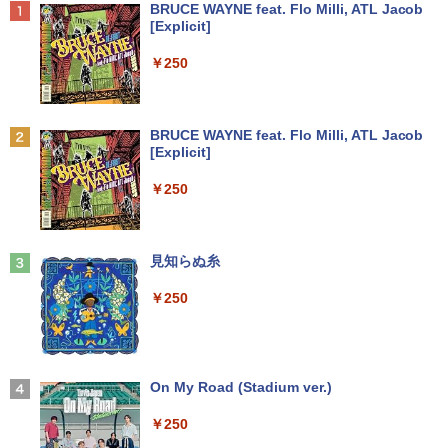
Anker Soundcore P40i オフホワイト
BRUCE WAYNE feat. Flo Milli, ATL Jacob
[Explicit]
￥7,990
￥250
Anker Soundcore P31i ブラック
BRUCE WAYNE feat. Flo Milli, ATL Jacob
[Explicit]
￥5,990
￥250
Anker Soundcore Liberty 5 ミッドナイトブ
見知らぬ糸
ラック
￥250
￥14,990
【2026年アップグレード版】AOKIMI ワイヤ
On My Road (Stadium ver.)
レスイヤホン bluetooth イヤホン V12 小型
軽量 ブルートゥースHi-Fi 最大36時間再生 ぶ
￥250
るーとゅーす コードレス ENCノイズキャン