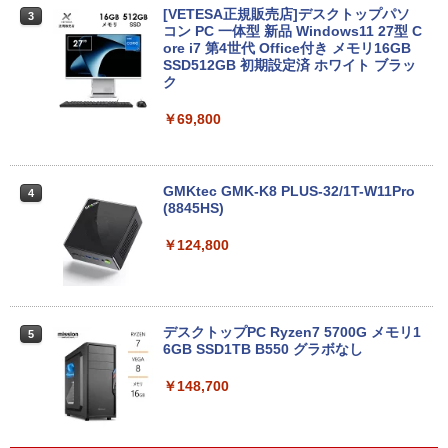
DELL Latitude 5590 Core i5 8250U 1.6
[VETESA正規販売店]デスクトップパソ
3
3
BUGS LIFE
スーパーの裏でヤニ吸うふたり 9巻 (デジタル
GHz/8GB/256GB(SSD)/15.6W/FWXGA
コン PC 一体型 新品 Windows11 27型 C
￥1,964
版ビッグガンガンコミックス)
コカ・コーラ やかんの麦茶 from 爽健美茶 ラ
(1366x768)/Win11 画面シミあり【中
ore i7 第4世代 Office付き メモリ16GB
ベルレス 650mlPET×24本
￥250
古】【20260709】
SSD512GB 初期設定済 ホワイト ブラッ
￥810
ク
Xiaomi シャオミ REDMI Buds 8 Lite ワイヤ
￥2,009
￥16,500
レスイヤホン Bluetooth 5.4 ノイズキャンセ
￥69,800
リング ANC 36時間再生
￥2,980
DELL Latitude 3500 Core i5 8265U 1.6
4
GHz/8GB/256GB(SSD)/15.6W/FWXGA
GMKtec GMK-K8 PLUS-32/1T-W11Pro
4
(1366x768)/Win11 画面キズあり【中
(8845HS)
古】【20260611】
￥124,800
￥16,500
デスクトップPC Ryzen7 5700G メモリ1
HP / ノートPC / HP ENVY x360 Convert
5
5
6GB SSD1TB B550 グラボなし
ible 15-cp0xxx / AMD Ryzen 5 / グラフ
ィックボード Advanced Micro Device
s, Inc. [AMD/ATI] Raven Ridge [Radeo
￥148,700
n Vega Series / Radeon Vega Mobile S
eries] 1GB / メモリ 8GB【中古品】