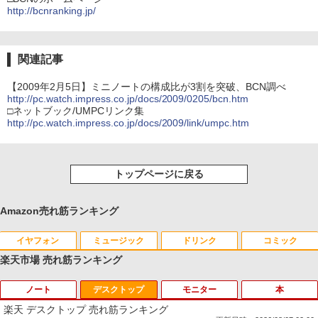
http://bcnranking.jp/
関連記事
【2009年2月5日】ミニノートの構成比が3割を突破、BCN調べ
http://pc.watch.impress.co.jp/docs/2009/0205/bcn.htm
□ネットブック/UMPCリンク集
http://pc.watch.impress.co.jp/docs/2009/link/umpc.htm
トップページに戻る
Amazon売れ筋ランキング
イヤフォン
ミュージック
ドリンク
コミック
楽天市場 売れ筋ランキング
ノート
デスクトップ
モニター
本
Anker Soundcore P40i オフホワイト
BRUCE WAYNE feat. Flo Milli, ATL Jacob
【Amazon.co.jp限定】 い・ろ・は・す 2L P
薬屋のひとりごと 17巻 (デジタル版ビッグガ
[Explicit]
ET ラベルレス ×8本
ンガンコミックス)
楽天 デスクトップ 売れ筋ランキング