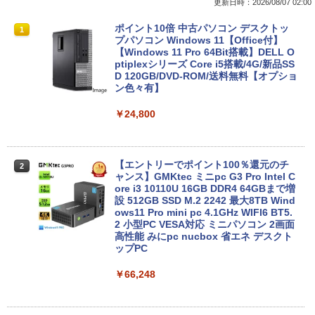
￥7,990
更新日時：2026/08/07 02:00
￥250
￥1,112
￥770
価格重視訳あり ノートパソコン Office付
ポイント10倍 中古パソコン デスクトッ
1
1
き 店長おまかせ 東芝 富士通 NEC DELL
プパソコン Windows 11【Office付】
HP等 Celeron 初めてパソコンを使う方
【Windows 11 Pro 64Bit搭載】DELL O
Anker Soundcore P31i ブラック
BRUCE WAYNE feat. Flo Milli, ATL Jacob
by Amazon 天然水 ラベルレス 500ml ×24本
異世界居酒屋「のぶ」(22) (角川コミックス・
や初心者向け メモリ4GB HDD320GBま
ptiplexシリーズ Core i5搭載/4G/新品SS
[Explicit]
富士山の天然水 バナジウム含有 水 ミネラル
エース)
たはSSD128GB Windows11/10 OS選択
D 120GB/DVD-ROM/送料無料【オプショ
ウォーター ペットボトル 静岡県産 500ミリリ
可 WiFi オフィス付き ノートPC 1ヶ月保
ン色々有】
￥5,990
ットル (Smart Basic)
証 中古パソコン 中古ノートパソコン【中
￥250
￥832
古】
￥24,800
￥1,380
￥7,800
Anker Soundcore Liberty 5 ミッドナイトブ
On My Road (Stadium ver.)
ONE PIECE モノクロ版 115 (ジャンプコミッ
ラック
クスDIGITAL)
by Amazon 炭酸水 ラベルレス 500ml ×24本
【エントリーでポイント100％還元のチ
2
強炭酸水 ペットボトル 500ミリリットル (Sm
ャンス】GMKtec ミニpc G3 Pro Intel C
￥250
art Basic)
【エントリーでポイント10倍】 【Dラン
ore i3 10110U 16GB DDR4 64GBまで増
￥14,990
￥594
2
ク 訳あり】中古 ノートパソコン Lenovo
設 512GB SSD M.2 2242 最大8TB Wind
ThinkPad X390 第8世代 Core i5 8265U
ows11 Pro mini pc 4.1GHz WIFI6 BT5.
￥1,625
メモリ8GB SSD 256GB PCIe Win11 Pro
2 小型PC VESA対応 ミニパソコン 2画面
13.3インチ フルHD WWAN LTE Webカ
高性能 みにpc nucbox 省エネ デスクト
【2026年アップグレード版】AOKIMI ワイヤ
On My Road (Stadium ver.)
HUNTER×HUNTER モノクロ版 39 (ジャンプ
メラ 指紋認証 顔認証 レノボ
ップPC
レスイヤホン bluetooth イヤホン V12 小型
コミックスDIGITAL)
by Amazon 天然水ラベルレス 2L×9本
軽量 ブルートゥースHi-Fi 最大36時間再生 ぶ
￥250
￥14,800
￥66,248
るーとゅーす コードレス ENCノイズキャン
￥572
￥1,117
セリング 自動ペアリング Type-C充電 マイク
付き 防水 タッチ式音量調整 スポーツ/通勤/通
学/WEB会議(ホワイト)