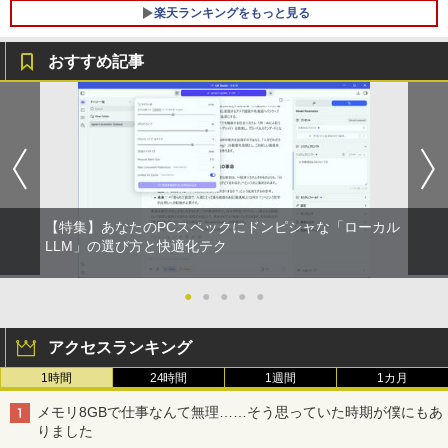
￥17,963
楽天ランキングをもっと見る
おすすめ記事
Aランクパーティを離脱した俺は、元教
1
え子たちと迷宮深部を目指す。（13）
【電子書籍】[ ユーリ ]
￥792
【特集】あなたのPCスペックにドンピシャな「ローカル
異世界ウォーキング（14） 【電子書籍】
LLM」の選び方と快適化テク
2
[ あるくひと ]
●
●
●
●
●
￥792
アクセスランキング
1時間
24時間
1週間
1カ月
【漫画全巻セット】【中古】遊戯王［文
3
庫版］ ＜1〜22巻完結＞ 高橋和希
メモリ8GBで仕事なんて無理……そう思っていた時期が僕にもあ
りました
￥9,030