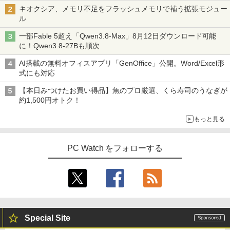
キオクシア、メモリ不足をフラッシュメモリで補う拡張モジュー
ル
【中古】DRAGON BALL（ドラゴンボー
4
一部Fable 5超え「Qwen3.8-Max」8月12日ダウンロード可能
ル） （完全版） 全34巻完結（ジャンプ
に！Qwen3.8-27Bも順次
コミックスデラックス） （コミック） 全
巻セット
AI搭載の無料オフィスアプリ「GenOffice」公開。Word/Excel形
式にも対応
￥9,653
【本日みつけたお買い得品】魚のプロ厳選、くら寿司のうなぎが
約1,500円オトク！
[9月上旬より発送予定][新品]ちいかわ な
5
もっと見る
んか小さくてかわいいやつ (1-8巻 最新
刊) 全巻セット [入荷予約]
PC Watch をフォローする
￥9,900
Special Site