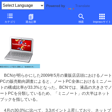
Powered by
Translate
ネットブックの構成比が初めて3台に1台に、BCN調べ
カテゴリ
過去記事
検索
Impressサイト
～東芝のシェアが拡大、国内PCメーカーのシェアは35%に
東芝の5月のシェア拡大に貢献した「dynabook UX」
BCNが明らかにした2009年5月の量販店店頭におけるノート
PCの販売動向調査によると、ノートPC全体におけるミニノー
トの構成比率が33.3%となった。BCNでは、液晶の大きさでノ
ートPCを分類しているため、「ミニノート」の大半はネット
ブックを指している。
4月の30.0%に比べて、3.3ポイント上昇しており、ネットブ