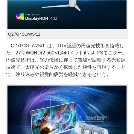
Q27G4SL/WS/11
Q27G4SL/WS/11は、TÜV認証の円偏光技術を搭載し
た、27型WQHD(2,560×1,440ドット)Fast IPSモニター。
円偏光技術は、光の伝播に伴って電場が回転する光変調
技術で、太陽光の柔らかく拡散した特性を再現すること
で、映り込みや視覚的疲労を軽減できるという。