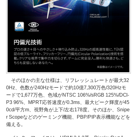
そのほかの主な仕様は、リフレッシュレートが最大32
0Hz、色数が240Hzモードで約10億7,300万色/320Hzモ
ードで1,677万色、色域がNTSC 106%/sRGB 125%/DCI-
P3 96%、MPRT応答速度が0.3ms、最大ピーク輝度が45
0cd/平方m、視野角が上下/左右178度。そのほか、Snipe
r Scopeなどのゲーミング機能、PBP/PIP表示機能などを
備える。