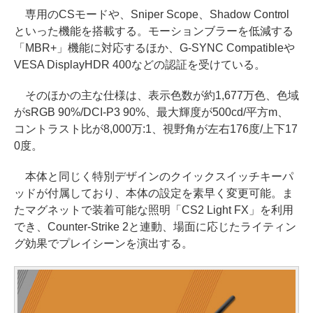
専用のCSモードや、Sniper Scope、Shadow Control
といった機能を搭載する。モーションブラーを低減する
「MBR+」機能に対応するほか、G-SYNC Compatibleや
VESA DisplayHDR 400などの認証を受けている。
そのほかの主な仕様は、表示色数が約1,677万色、色域
がsRGB 90%/DCI-P3 90%、最大輝度が500cd/平方m、
コントラスト比が8,000万:1、視野角が左右176度/上下17
0度。
本体と同じく特別デザインのクイックスイッチキーパ
ッドが付属しており、本体の設定を素早く変更可能。ま
たマグネットで装着可能な照明「CS2 Light FX」を利用
でき、Counter-Strike 2と連動、場面に応じたライティン
グ効果でプレイシーンを演出する。