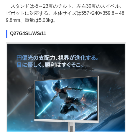
スタンドは-5～23度のチルト、左右30度のスイベル、
ピボットに対応する。本体サイズは557×240×359.8～48
9.8mm、重量は5.03kg。
Q27G4SL/WS/11