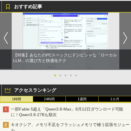
おすすめ記事
【特集】あなたのPCスペックにドンピシャな「ローカル
LLM」の選び方と快適化テク
●
●
●
●
●
アクセスランキング
1時間
24時間
1週間
1カ月
一部Fable 5超え「Qwen3.8-Max」8月12日ダウンロード可能
に！Qwen3.8-27Bも順次
キオクシア、メモリ不足をフラッシュメモリで補う拡張モジュー
ル