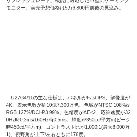
リフレッシュレート」機能に対応した27型のゲーミング
モニター。実売予想価格は5万6,800円前後の見込み。
U27G4/11の主な仕様は、パネルがFast IPS、解像度が
4K、表示色数が約10億7,300万色、色域がNTSC 108%/s
RGB 127%/DCI-P3 99%、色精度がΔE<2、応答速度が32
0Hz時0.3ms/160Hz時0.5ms、輝度が350cd/平方m(ピーク
時450cd/平方m)、コントラスト比が1,000:1(最大8,000万:
1)、視野角が上下/左右ともに178度。