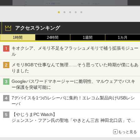
●
●
●
●
●
アクセスランキング
1時間
24時間
1週間
1カ月
キオクシア、メモリ不足をフラッシュメモリで補う拡張モジュー
ル
メモリ8GBで仕事なんて無理……そう思っていた時期が僕にもあ
りました
Googleパスワードマネージャーに脆弱性、マルウェアでパスキ
ー保護を突破可能に
7デバイスを1つのレシーバに集約！エレコム製品向けUSBレシ
ーバ
【やじうまPC Watch】
ジェンスン・フアン氏の聖地「やきとん三吉 神田北口店」で
「ご来店記念コース」を娘と堪能
もっと見る
～コース名を変更したのはNVIDIAに怒られたからではない