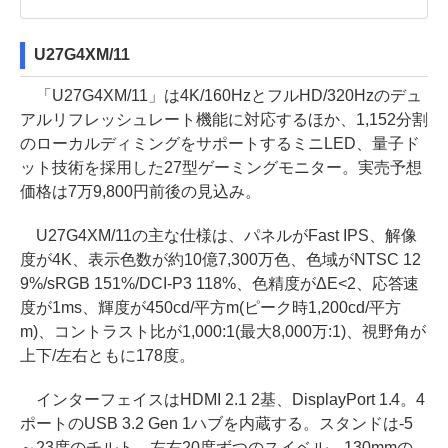
U27G4XM/11
「U27G4XM/11」は4K/160HzとフルHD/320Hzのデュ
アルリフレッシュレート機能に対応するほか、1,152分割
のローカルディミングをサポートするミニLED、量子ド
ット技術を採用した27型ゲーミングモニター。実売予想
価格は7万9,800円前後の見込み。
U27G4XM/11の主な仕様は、パネルがFast IPS、解像
度が4K、表示色数が約10億7,300万色、色域がNTSC 12
9%/sRGB 151%/DCI-P3 118%、色精度がΔE<2、応答速
度が1ms、輝度が450cd/平方m(ピーク時1,200cd/平方
m)、コントラスト比が1,000:1(最大8,000万:1)、視野角が
上下/左右ともに178度。
インターフェイスはHDMI 2.1 2基、DisplayPort 1.4。4
ポートのUSB 3.2 Gen 1ハブを内蔵する。スタンドは-5
～23度のチルト、左右20度ずつのスイベル、130mmの