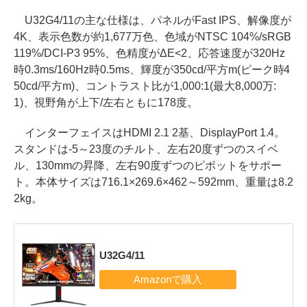
U32G4/11の主な仕様は、パネルがFast IPS、解像度が
4K、表示色数が約1,677万色、色域がNTSC 104%/sRGB
119%/DCI-P3 95%、色精度がΔE<2、応答速度が320Hz
時0.3ms/160Hz時0.5ms、輝度が350cd/平方m(ピーク時4
50cd/平方m)、コントラスト比が1,000:1(最大8,000万:
1)、視野角が上下/左右ともに178度。
インターフェイスはHDMI 2.1 2基、DisplayPort 1.4。
スタンドは-5～23度のチルト、左右20度ずつのスイベ
ル、130mmの昇降、左右90度ずつのピボットをサポー
ト。本体サイズは716.1×269.6×462～592mm、重量は8.2
2kg。
U32G4/11