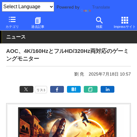
Powered by
Translate
PC Watch
半導体/周辺機器
モニター
AOC
カテゴリ
過去記事
検索
Impressサイト
ニュース
AOC、4K/160HzとフルHD/320Hz両対応のゲーミ
ングモニター
劉 尭
2025年7月18日 10:57
リスト