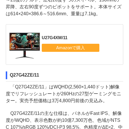
昇降、左右90度ずつのピボットをサポート。本体サイズ
は614×240×386.6～516.6mm、重量は7.1kg。
U27G4XM/11
Q27G42ZE/11
「Q27G42ZE/11」はWQHD(2,560×1,440ドット)解像
度でリフレッシュレートが260Hzの27型ゲーミングモニ
ター。実売予想価格は3万4,800円前後の見込み。
Q27G42ZE/11の主な仕様は、パネルがFast IPS、解像
度がWQHD、表示色数が約10億7,300万色、色域がNTS
C 107%/sRGB 120%/DCI-P3 98.5%、色精度がΔE<2、中