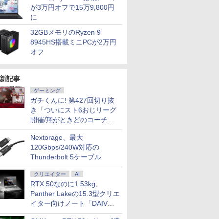
が3万円オフで15万9,800円
に
32GBメモリのRyzen 9
8945HS搭載ミニPCが2万円
オフ
新記事
ゲーミング
ガチくんに! 第427回切り抜
き「ついにスト6おじリーグ
開催/翔がときどのコーチ就
任など」
Nextorage、最大
120Gbps/240W対応の
Thunderbolt 5ケーブル
クリエイター
AI
RTX 50なのに1.53kg、
Panther Lakeの15.3型クリエ
イター向けノート「DAIV
Z5」