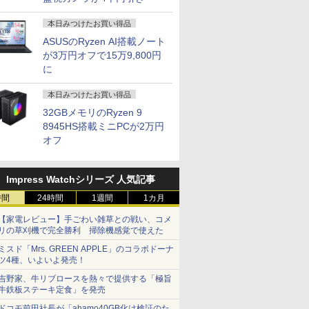
本日みつけたお買い得品
ASUSのRyzen AI搭載ノート
が3万円オフで15万9,800円
に
本日みつけたお買い得品
32GBメモリのRyzen 9
8945HS搭載ミニPCが2万円
オフ
Impress Watchシリーズ 人気記事
時間
24時間
1週間
1カ月
【家電レビュー】手ごわい雑草との戦い、コメ
リの草刈機で完全勝利 掃除機感覚で使えた
ミスド「Mrs. GREEN APPLE」のコラボドーナ
ツ4種、いよいよ発売！
吉野家、牛リブロースを熱々で提供する「極旨
牛鉄板ステーキ定食」を発売
ドコモ前田社長が「ahamo40GB化は検証のた