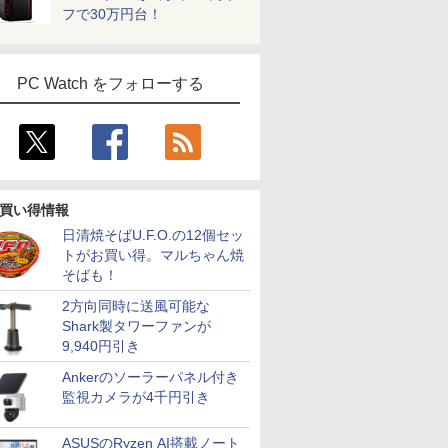
フで30万円台！
PC Watch をフォローする
買い得情報
日清焼そばU.F.O.の12個セッ
トがお買い得。マルちゃん焼
そばも！
2方向同時に送風可能な
Shark製タワーファンが
9,940円引き
Ankerのソーラーパネル付き
監視カメラが4千円引き
ASUSのRyzen AI搭載ノート