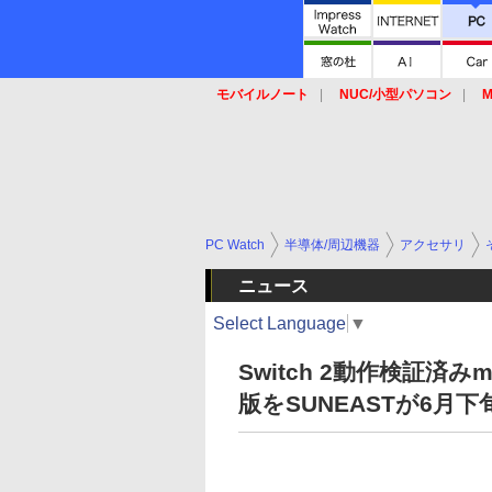
モバイルノート
NUC/小型パソコン
M
SSD
キーボード
マウス
PC Watch
半導体/周辺機器
アクセサリ
ニュース
Select Language
▼
Switch 2動作検証済みm
版をSUNEASTが6月