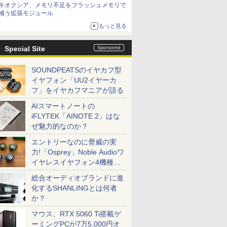
キオクシア、メモリ不足をフラッシュメモリで
補う拡張モジュール
もっと見る
Special Site
SOUNDPEATSのイヤカフ型
イヤフォン「UU2イヤーカ
フ」をイヤカフマニアが語る
AIスマートノートの
iFLYTEK「AINOTE 2」はな
ぜ魅力的なのか？
エントリーなのに脅威の実
力!「Osprey」Noble Audioワ
イヤレスイヤフォン4機種を
一気に聴く
総合オーディオブランドに進
化するSHANLINGとは何者
か？
マウス、RTX 5060 Ti搭載ゲ
ーミングPCが7万5,000円オ