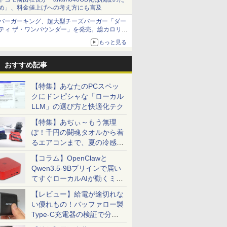
め」、料金値上げへの考え方にも言及
バーガーキング、超大型チーズバーガー「ダー
ティ ザ・ワンパウンダー」を発売。総カロリー
約1656kcal、総重量約527g！
もっと見る
おすすめ記事
【特集】あなたのPCスペッ
クにドンピシャな「ローカル
LLM」の選び方と快適化テク
【特集】あぢぃ～もう無理
ぽ！千円の闘魂タオルから着
るエアコンまで、夏の冷感グ
ッズ一挙紹介
【コラム】OpenClawと
Qwen3.5-9Bプリインで届い
てすぐローカルAIが動くミニ
PC「SER9 Pro」
【レビュー】給電が途切れな
い優れもの！バッファロー製
Type-C充電器の検証で分か
ったこと