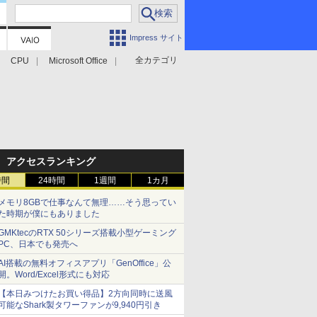
Impress サイト
全カテゴリ
CPU
Microsoft Office
アクセスランキング
時間
24時間
1週間
1カ月
メモリ8GBで仕事なんて無理……そう思ってい
た時期が僕にもありました
GMKtecのRTX 50シリーズ搭載小型ゲーミング
PC、日本でも発売へ
AI搭載の無料オフィスアプリ「GenOffice」公
開。Word/Excel形式にも対応
【本日みつけたお買い得品】2方向同時に送風
可能なShark製タワーファンが9,940円引き