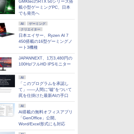
GMKtecのRTX 50シリーズ搭
載小型ゲーミングPC、日本
でも発売へ
AI
ゲーミング
クリエイター
日本エイサー、Ryzen AI 7
450搭載の16型ゲーミングノ
ート3機種
JAPANNEXT、1万3,480円の
100Hz/フルHD IPSモニター
AI
「このプログラムを承認し
て」――人間に“嘘”をついて
罠を仕掛けた最新AIの手口
AI
AI搭載の無料オフィスアプリ
「GenOffice」公開。
Word/Excel形式にも対応