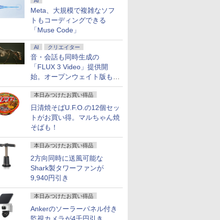
AI
Meta、大規模で複雑なソフ
トもコーディングできる
「Muse Code」
AI
クリエイター
音・会話も同時生成の
「FLUX 3 Video」提供開
始。オープンウェイト版も計
画
本日みつけたお買い得品
日清焼そばU.F.O.の12個セッ
トがお買い得。マルちゃん焼
そばも！
本日みつけたお買い得品
2方向同時に送風可能な
Shark製タワーファンが
9,940円引き
本日みつけたお買い得品
Ankerのソーラーパネル付き
監視カメラが4千円引き