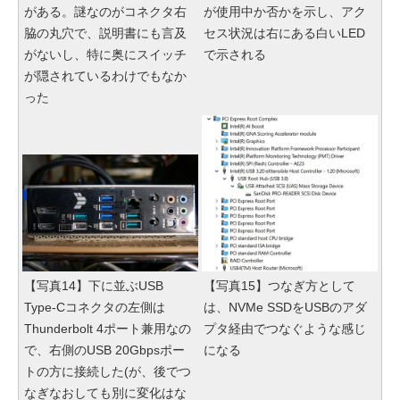
がある。謎なのがコネクタ右
が使用中か否かを示し、アク
脇の丸穴で、説明書にも言及
セス状況は右にある白いLED
がないし、特に奥にスイッチ
で示される
が隠されているわけでもなか
った
【写真14】下に並ぶUSB
【写真15】つなぎ方として
Type-Cコネクタの左側は
は、NVMe SSDをUSBのアダ
Thunderbolt 4ポート兼用なの
プタ経由でつなぐような感じ
で、右側のUSB 20Gbpsポー
になる
トの方に接続した(が、後でつ
なぎなおしても別に変化はな