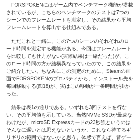
FORSPOKENにはゲーム内でベンチマーク機能が搭載
されているが、こちらのベンチマークのテストは7つの
シーンでのフレームレートを測定し、その結果から平均
フレームレートを算出する仕組みである。
ただこれと一緒に、この7つのシーンのそれぞれのロ
ード時間を測定する機能がある。今回はフレームレート
を比較しても仕方がない(実際結果は一緒だった)が、こ
のロード時間の方が結構異なっていたので、この結果を
ご紹介したい。ちなみにこの測定のために、Steamの画
面でFORSPOKENのプロパティから、インストール先を
毎回移動する(図18)が、実はこの移動が一番時間が掛か
った。
結果は表1の通りである。いずれも3回テストを行な
い、その平均値を示している。当然NVMe SSDが最速な
わけだが、microSD Expressカードの23秒強というのは
そんなに遅いとは思えないというか、これなら待てるギ
リギリの範囲ではないかと思う。体感で言えば、昔ゲー