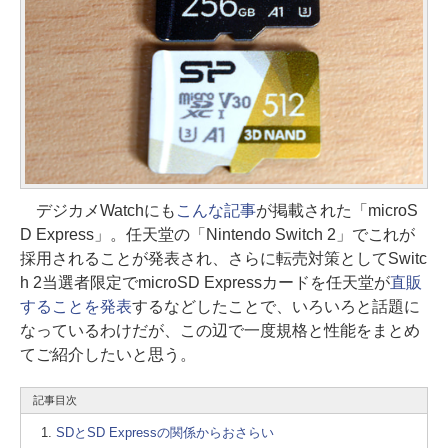
デジカメWatchにも
こんな記事
が掲載された「microS
D Express」。任天堂の「Nintendo Switch 2」でこれが
採用されることが発表され、さらに転売対策としてSwitc
h 2当選者限定でmicroSD Expressカードを任天堂が
直販
することを発表
するなどしたことで、いろいろと話題に
なっているわけだが、この辺で一度規格と性能をまとめ
てご紹介したいと思う。
記事目次
SDとSD Expressの関係からおさらい