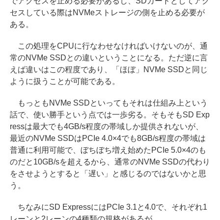
でアクセスを止める必要があるし、SDカードとしてアク
セスしている際はNVMeストレージの側を止める必要が
ある。
この処理をCPUに行なわせなければいけないのが、通
常のNVMe SSDとの違いということになる。ただ逆に言
えば違いはこの程度であり、「ほぼ」NVMe SSDと同じ
ように扱うことが可能である。
もっともNVMe SSDといってもそれは仕組み上という
話で、使い勝手という点では一歩劣る。そもそもSD Exp
ressは最大でも4GB/s程度の帯域しか提供されないが、
最近のNVMe SSDはPCIe 4.0×4でも8GB/s程度の帯域は
普通に利用可能で、ぼちぼち増え始めたPCIe 5.0×4のも
のだと10GB/sを超えるから、通常のNVMe SSDの代わり
をさせようとすると「遅い」と感じるのではないかと思
う。
ちなみにSD ExpressにはPCIe 3.1と4.0で、それぞれ1
レーンと2レーンの4種類の規格があるが、