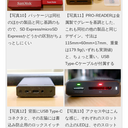
【写真10】パッケージは同社
【写真11】PRO-READERは金
のほかの製品と同じ基調のも
属製でグレーを基調とした、
ので、SD Express/microSD
これも同社の他の製品と同じ
Expressかどうかの区別がちょ
デザイン。寸法は
っとしにくい
115mm×60mm×17mm、重量
は179.9g(いずれも実測値)
と、ちょっと重い。USB
Type-Cケーブルが付属する
【写真12】背面にUSB Type-C
【写真13】アクセス中はこん
コネクタと、その左脇には書
な感じ。それぞれのスロット
込み防止用のロックスイッチ
の上のLEDは、そのスロット