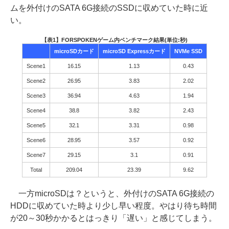
ムを外付けのSATA 6G接続のSSDに収めていた時に近
い。
【表1】FORSPOKENゲーム内ベンチマーク結果(単位:秒)
microSDカード
microSD Expressカード
NVMe SSD
Scene1
16.15
1.13
0.43
Scene2
26.95
3.83
2.02
Scene3
36.94
4.63
1.94
Scene4
38.8
3.82
2.43
Scene5
32.1
3.31
0.98
Scene6
28.95
3.57
0.92
Scene7
29.15
3.1
0.91
Total
209.04
23.39
9.62
一方microSDは？というと、外付けのSATA 6G接続の
HDDに収めていた時より少し早い程度。やはり待ち時間
が20～30秒かかるとはっきり「遅い」と感じてしまう。