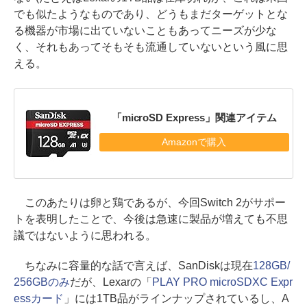
でも似たようなものであり、どうもまだターゲットとな
る機器が市場に出ていないこともあってニーズが少な
く、それもあってそもそも流通していないという風に思
える。
「microSD Express」関連アイテム
Amazonで購入
このあたりは卵と鶏であるが、今回Switch 2がサポー
トを表明したことで、今後は急速に製品が増えても不思
議ではないように思われる。
ちなみに容量的な話で言えば、SanDiskは現在
128GB/
256GBのみ
だが、Lexarの「
PLAY PRO microSDXC Expr
essカード
」には1TB品がラインナップされているし、A