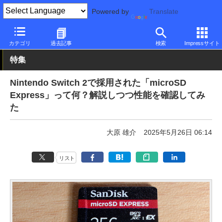
Powered by
Translate
PC Watch
半導体/周辺機器
アクセサリ
その他
カテゴリ
過去記事
検索
Impressサイト
特集
Nintendo Switch 2で採用された「microSD
Express」って何？解説しつつ性能を確認してみ
た
大原 雄介
2025年5月26日 06:14
リスト