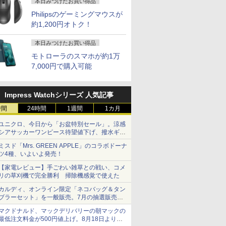
本日みつけたお買い得品
Philipsのゲーミングマウスが
約1,200円オトク！
本日みつけたお買い得品
モトローラのスマホが約1万
7,000円で購入可能
Impress Watchシリーズ 人気記事
時間
24時間
1週間
1カ月
ユニクロ、今日から「お盆特別セール」。涼感
シアサッカーワンピース待望値下げ、撥水ギア
ショーツは1990円に
ミスド「Mrs. GREEN APPLE」のコラボドーナ
ツ4種、いよいよ発売！
【家電レビュー】手ごわい雑草との戦い、コメ
リの草刈機で完全勝利 掃除機感覚で使えた
カルディ、オンライン限定「ネコバッグ＆タン
ブラーセット」を一般販売。7月の抽選販売の
当選無効分
マクドナルド、マックデリバリーの朝マックの
最低注文料金が500円値上げ。8月18日より