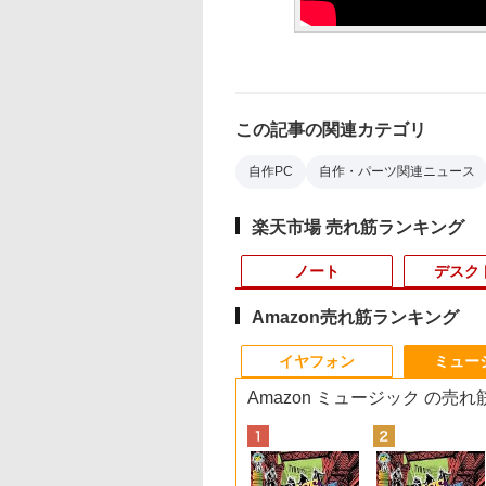
この記事の関連カテゴリ
自作PC
自作・パーツ関連ニュース
楽天市場 売れ筋ランキング
ノート
デスク
Amazon売れ筋ランキング
4
10
10
10
1
1
1
1
2
2
2
2
イヤフォン
ミュー
Amazon ミュージック の売