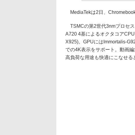
MediaTekは2日、Chromeboo
TSMCの第2世代3nmプロセスを採用。C
A720 4基によるオクタコアCPUを
X925)。GPUにはImmortali
での4K表示をサポート。動画
高負荷な用途も快適にこなせる