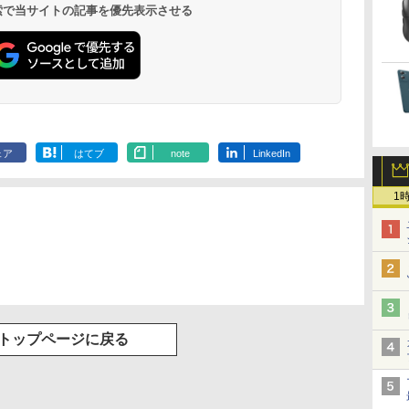
￥594
￥1,625
￥572
￥2,009
￥810
 検索で当サイトの記事を優先表示させる
ットル (Smart
Basic)
ェア
はてブ
note
LinkedIn
1
トップページに戻る