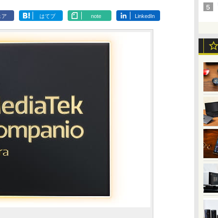
ェア
はてブ
note
LinkedIn