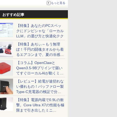
1,500円から受付
もっと見る
おすすめ記事
【特集】あなたのPCスペッ
クにドンピシャな「ローカル
LLM」の選び方と快適化テク
【特集】あぢぃ～もう無理
ぽ！千円の闘魂タオルから着
るエアコンまで、夏の冷感グ
ッズ一挙紹介
【コラム】OpenClawと
Qwen3.5-9Bプリインで届い
てすぐローカルAIが動くミニ
PC「SER9 Pro」
【レビュー】給電が途切れな
い優れもの！バッファロー製
Type-C充電器の検証で分か
ったこと
【特集】電源内蔵で0.9Lの衝
撃。Core Ultra X7の性能を極
限まで引き出したミニ
PC「GPD BOX」