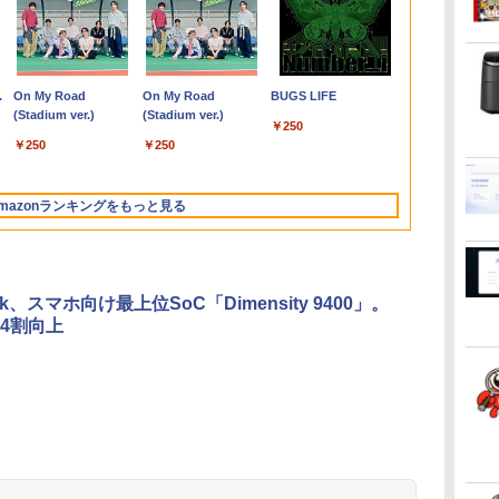
袋
ポイント
モバイルモニター 15.6
【1500円OFFクーポ
機動警察パトレイバー
【期間限定！エントリーで最
ノートパソコン 14イン
11.6インモバイルモニ
高校野球神奈川グラフ
【エントリーでポイント
超軽量 フルHD｜富士
【お買い物マラソ開催
魔女と傭兵（9） 【電
超得2,000円O
【在庫処分特価
【公式・メー
異世界居酒屋
ンス】GMKtec
インチ InnoView モバ
ン】【訳アリ】【WEB
シバシゲオ×ぴあ （ぴ
大10倍】 中古PC 希少な
チ 新品 Windows11
ターIPS小型ディスプ
（2026） 第108回全国
100％還元のチャンス】
通 U939｜中古ノート
中！P最大31.5%還元】
子書籍】[ 宮木真人 ]
｜高画質フル
iMac A1418 
販・送料無料
(22) 【電子書
C
MD Ryzen 5
イルディスプレイ 自立
カメラ＋フルHD】ノー
あMOOK）
Windows XP Professional
Pro Office搭載 日本語
レイ 1366x768 防眩光
高校野球選手権神奈川
GMKtec EVO-X1 Pro AI PC
パソコン Windows11
5年保証/Type-C/100Hz
Microsoft O
Core i5 メモ
ー 新品 フルH
川 夏哉 ]
￥792
モ
コ
16GB
型 1920*1080 FHD ポー
トパソコン 中古パソコ
32bit SP3 モデル■ 高速
キーボード メモリ
薄型 軽量USB Type-C
大会 [ 神奈川新聞社 ]
AMD Ryzen AI 9 HX 470 ミ
office付き｜Core i5 第
24インチ モニター
｜最大180日
21.5型 Wi-Fi
Series 3 Pro 
￥8,980
￥29,800
￥1,925
￥54,800
￥29,800
￥9,280
￥2,200
￥314,998
￥29,800
￥11,999
￥29,800
￥12,100
￥12,900
￥924
コン
/1T SSD】
タブルモニター IPS液晶
ン 13.3インチ
Core i5 ■ 4GB 500GB ■
8GB SSD 128GB
HDMIサブモニター ス
ニPC MAX5.2GHz 12コア/24
8世代｜メモリ 8GB
USB-C IPSパネル スピ
Core i5 第
Catalina Blue
23.8 インチFH
.
Anker Soundcore
On My Road
【2026年アップグレ
On My Road
Xiaomi シャオミ
BUGS LIFE
スピ
ト
 64GB 16T拡張
パネル 薄型 軽量 持ち運
SSD256GB メモリ8GB
DVDマルチドライブ ■ HP
256GB 512GB 1TB
ピーカー内蔵Rasp PI5
スレッド 64GB LPDDR5 M.2
SSD 256GB｜フルHD
ーカー内蔵 HDR10
リ8GB SSD2
Webカメラ 
ニター VA 23
Liberty 5 ミッドナイ
(Stadium ver.)
ード版】AOKIMI ワ
(Stadium ver.)
REDMI Buds 8 Lite ワ
品
o 8K/4K 3画面
び 壁掛けに対応
Core i5-1135G7 第11世
Compaq Elite 8300 CMT ミ
Webカメラ WiFi
/PC/Macなど対応ポー
2280 SSD 1TB/2TB 最大
｜中古ノートパソコン
Adaptive Sync VESA
古ノートパソ
スクトップ 一
調整 VESA 1
￥250
トブラック
イヤレスイヤホン
イヤレスイヤホン
ーボ
Fi5
Switch/PS3/PS4/PS5/Xbox
代 Microsoft Office付
ニタワー型【中古パソコン】
Bluetooth 選べるカラ
タブルディスプレイ
16TB拡張 Windows11 Pro 3
軽量｜モバイルPC｜
対応 チルト調整可 オ
Windows11 
【中古】
HDMI VGA P
￥250
￥250
bluetooth イヤホン
Bluetooth 5.4 ノイズ
0
 Nucbox みに
One/PC/スマ
き Windows11 東芝
整備済み 安心サポート
ー 14型 薄型 軽量 初心
(ブラック, 11.6)
画面 8K出力 WiFi 7
Fujitsu｜ノートパソコ
フィス用PCモニター
｜中古ノート
Nintendo Sw
￥14,990
￥1,964
￥3,480
V12 小型軽量 ブルー
キャンセリング ANC
レワ
ホ/USBType-C/標準
dynabook G83 中古
者 学習向け PC ピンク
Bluetooth5.4 USB4 Oculink
ン｜ノートPC｜中古パ
フレームレス Type-
｜ノートパソ
保証 転送不可 
トゥースHi-Fi 最大
36時間再生
/4300U/N150よ
HDMI対応【選べる種
PC パソコン ノートPC
シルバー 最短当日出荷
静音 Mini PC ゲーミングPC
ソコン｜パソコン｜中
C/HDMIポート 高画質
Microsoft O
9U5C1AA)
mazonランキングをもっと見る
36時間再生 ぶるーと
類】タッチ/ケース付
SSD1TB メモリ16GB
古PC
FHD フルHD 液晶モニ
｜ノートパソ
ゅーす コードレス
き/4Kタイプ
軽量 薄型 ダイナブック
ター Minifire
Windows11
ENCノイズキャンセ
MF24X3C
パソコン
リング 自動ペアリン
グ Type-C充電 マイ
Tek、スマホ向け最上位SoC「Dimensity 9400」。
ク付き 防水 タッチ式
4割向上
音量調整 スポーツ/通
勤/通学/WEB会議(ホ
ワイト)
by Amazon 天然水
ONE PIECE モノクロ
by Amazon 炭酸水
HUNTER×HUNTER
コカ・コーラ やかんの
スーパーの裏でヤニ吸
ラベルレス 2L×9本
版 115 (ジャンプコミ
ラベルレス 500ml
モノクロ版 39 (ジャ
麦茶 from 爽健美茶 ラ
うふたり 9巻 (デジタル
ックスDIGITAL)
×24本 強炭酸水 ペッ
ンプコミックス
ベルレス
版ビッグガンガンコミ
￥1,117
水
トボトル 500ミリリ
DIGITAL)
650mlPET×24本
ックス)