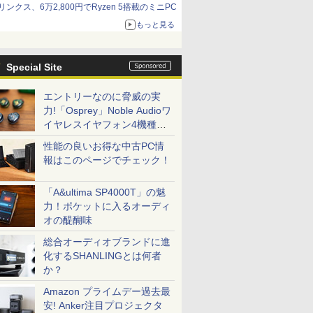
リンクス、6万2,800円でRyzen 5搭載のミニPC
もっと見る
Special Site
エントリーなのに脅威の実
力!「Osprey」Noble Audioワ
イヤレスイヤフォン4機種を
一気に聴く
性能の良いお得な中古PC情
報はこのページでチェック！
「A&ultima SP4000T」の魅
力！ポケットに入るオーディ
オの醍醐味
総合オーディオブランドに進
化するSHANLINGとは何者
か？
Amazon プライムデー過去最
安! Anker注目プロジェクタ