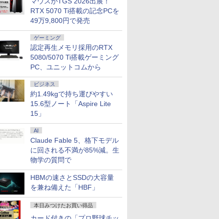
マウスがTGS 2026出展！
RTX 5070 Ti搭載の記念PCを
49万9,800円で発売
ゲーミング
認定再生メモリ採用のRTX
5080/5070 Ti搭載ゲーミング
PC、ユニットコムから
ビジネス
約1.49kgで持ち運びやすい
15.6型ノート「Aspire Lite
15」
AI
Claude Fable 5、格下モデル
に回される不満が85%減。生
7
7
7
2
8
8
8
3
9
9
9
4
10
10
10
物学の質問で
HBMの速さとSSDの大容量
を兼ね備えた「HBF」
本日みつけたお買い得品
カード付きの「プロ野球チッ