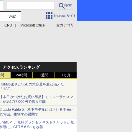
Impress サイト
全カテゴリ
CPU
Microsoft Office
アクセスランキング
時間
24時間
1週間
1カ月
HBMの速さとSSDの大容量を兼ね備えた
「HBF」
【本日みつけたお買い得品】モトローラのスマ
ホが約1万7,000円で購入可能
Claude Fable 5、格下モデルに回される不満が
85%減。生物学の質問で
ChatGPT、無料プランもテキストチャットが無
制限に。GPT-5.6 Solも改善