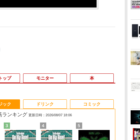
トップ
モニター
本
3
3
3
3
4
4
4
4
5
5
5
6
1
6
6
ジック
ドリンク
コミック
れ筋ランキング
更新日時：2026/08/07 18:06