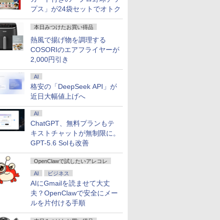
FF&P2倍
】Apple
カー直
「のぶ」
【マラソン限定価格】
モバイルモニター
[新品]キングダム (1-79
【エントリーでポイント
【マラソンP5倍/10%オ
AOC(エーオーシー)
【送料無料】100日後
【期間限定！エントリーで最
超得10％OFF｜超軽量
レノボジャパン
【全巻】 ちいかわ な
【エントリーで
【週末限定
【840円OFF
DIME (ダイ
プス」が24袋セットでオトク
HD｜
Quad-Core
】モニタ
籍】[ 蝉
中古 Panasonic Let's
HAILESI S123E 12.3イ
巻 最新刊) 全巻セット
100％還元チャンス】GMKtec
フクーポン】中古ノー
24G11ZE/11 ゲーミン
に英語がものになる1日
大10倍】 中古PC 希少な
＆高画質｜NEC
Lenovo L24-4C モニ
んか小さくてかわいい
100％還元のチ
OFF！】
まで】液晶
11月号 [雑
ffice搭載
リ8GB 1TB
D HP
note CF-SV1 Core i5
ンチ タッチパネル モバ
G10 ミニPC【AMD Ryzen 5
トパソコン 東芝
グモニター ブラック ＆
10分ネイティブ英語書
Windows XP Professional
VersaPro VG-7｜フル
ター ［23.8型 / フル
やつ 1-8巻セット （ワ
GMKtec EVO-X1 
中古 ノー
インチ P
踊る大捜査
￥56,870
本日みつけたお買い得品
保証｜
 macOS
324pv
1145G7 第11世代CPU
イルディスプレイ
3500U DDR4 16GB
dynabookP55 第10世
レッド ［23.8型 /フル
き写し／ブレット・リ
32bit SP3 モデル■ 高速
HD 薄型 軽量｜中古ノ
HD(1920×1080) / ワイ
イドKC） [ ナガノ ]
AMD Ryzen AI 9
Office
イ HDMI 
￥29,800
￥13,915
￥61,999
￥29,850
￥14,200
￥1,980
￥54,800
￥39,800
￥15,180
￥9,900
￥314,998
￥37,000
￥15,960
￥1,300
8世代｜メモ
tooth Wi-Fi
D VA モ
メモリ16GB
1920x1280 フルHD 3:2
512GB/256GB/1T SSD】
代 Core i7 メモリ16GB
HD(1920×1080) /ワイ
ンゼイ／井上麻衣
Core i5 ■ 4GB 500GB ■
ートパソコン
ド / 144Hz］ クラウド
ニPC MAX5.2GH
良好 コス
ミングモニタ
熱風で揚げ物を調理する
56GB｜中
中古パソコン デ
.8型 角度
SSD256GB 12インチ
比率 100%sRGB広色
4C/8T 3.7GHz 64GB 16T拡張
SSD256GB Bluetooth
ド /240Hz］
DVDマルチドライブ ■ HP
Windows11 office付｜
グレー 67DDKAC6JP
スレッド 64GB L
量 国内メー
ソコン ノ
COSORIのエアフライヤーが
コン
体型 90日保証
00Hz 液晶
WUXGA Windows11
域 高輝度300nit HDR
Windows11 Pro 8K/4K 3画面
HDMI カメラ Wi-Fi
24G11ZE11
Compaq Elite 8300 CMT ミ
Core i5 第10世代｜メ
2280 SSD 1TB/
正式対応 
光沢 IPS
2,000円引き
office付き
S5
Pro CF-SV1RDLKS 1
対応 OTG対応 ポータ
出力 LAN *2 WiFi5
15.6インチフルHD
ニタワー型【中古パソコン】
モリ8GB SSD256GB
16TB拡張 Window
訳あり Win
カット 144
パソコン
itch 3年
年保証 Bランク ノート
ブルモニター 超薄型 軽
Bluetooth5.0 Nucbox みに
Windows11 Pro 送料
整備済み 安心サポート
｜Microsoft
画面 8K出力 WiFi
Pro NEC V
1920×1080
AI
コン
(型番:
パソコン【CA】 レッ
量 自立型
pc Ryzen 5
無料 保証付き
office2019｜13.3型｜
Bluetooth5.4 U
VKM16X-6 
USB Typ
格安の「DeepSeek API」が
ffice付き
ツノート 中古ノートパ
N95/N97/N100/4300U/N150よ
Webカメラ搭載｜ノー
静音 Mini PC
8GB 15.
ー内蔵 ヘ
近日大幅値上げへ
コン
ソコン 中古パソコン 中
り高性能
トパソコン｜ノートPC
パソコン 
薄型 アーム
 第8世代｜
古ノートpc 中古pc
｜中古ノートPC｜中古
ン
マウント 
win11
パソコン
AI
ChatGPT、無料プランもテ
キストチャットが無制限に。
GPT-5.6 Solも改善
OpenClawで試したいアレコレ
AI
ビジネス
AIにGmailを読ませて大丈
夫？OpenClawで安全にメー
ルを片付ける手順