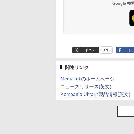
￥1,112
￥770
￥1,380
￥832
Google
ミネラルウォーター
ペットボトル 静岡県
産 500ミリリットル
(Smart Basic)
ポスト
リスト
シ
関連リンク
MediaTekのホームページ
ニュースリリース(英文)
Kompanio Ultraの製品情報(英文)