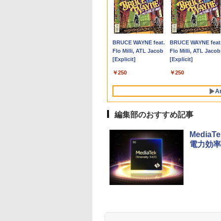
ントリーで最
10％OFF｜超軽量
ノボジャパン
巻】 ちいかわ な
【エントリーでポイント
【週末限定999円
【840円OFF 8/11 1:59
DIME (ダイム) 2026年
Amazon(アマゾン) タ
【在庫処分特価】Apple
PHILIPS/フィリップス
なぜ、あの人のがんは
【良い】送料無料
【新古品】2026年福
トランスフォーマー
【エントリーで
C 希少な
画質｜NEC
ovo L24-4C モニ
小さくてかわいい
100％還元のチャンス】
OFF！】 中古パソコン
まで】液晶モニター 27
11月号 [雑誌] 【特集:
ブレットPC New Fire
iMac A1418 Quad-Core
241V8/11 / 23.8型ワイ
消えたのか？
TF: PHILIPS / フィリ
ノートパソコン
FANBOOK 2026
100％還元チャ
ofessional
saPro VG-7｜フル
［23.8型 / フル
 1-8巻セット （ワ
GMKtec EVO-X1 Pro AI PC
中古 ノートパソコン
インチ PCディスプレ
踊る大捜査線】
Max 11(2023年発売) グ
Core i5 メモリ8GB 1TB
ド 液晶ディスプレイ
ップス 23.8型 ワイド
Windows11 ノートP
G10 ミニPC【A
￥3,828
￥2,500
デル■ 高速
 薄型 軽量｜中古ノ
1920×1080) / ワイ
KC） [ ナガノ ]
AMD Ryzen AI 9 HX 470 ミ
Office付き バッテリー
イ HDMI フルHD ゲー
レー B0B2SD8BVX
21.5型 Wi-Fi macOS
FullHD/HDMIケーブル
HDMI 24インチ 液晶
14インチノートパソ
3500U DDR4 
,800
,180
900
￥314,998
￥37,000
￥15,960
￥1,300
￥19,980
￥12,100
￥5,500
￥6,480
￥21,800
￥61,999
 500GB ■
パソコン
 144Hz］ クラウド
ニPC MAX5.2GHz 12コア/24
良好 コスパ最強 大容
ミングモニター PC パ
［11型 /Wi-Fiモデル /
Catalina Bluetooth Wi-Fi
標準添付【中古/送料無
ニター 243V7Q フル
ン 4GB 64GB パソ
512GB/256GB
Anker Soundcore
BRUCE WAYNE feat.
Anker Soundcore
BRUCE WAYNE feat
ブ ■ HP
dows11 office付｜
ー 67DDKAC6JP
スレッド 64GB LPDDR5 M.2
量 国内メーカー Win11
ソコン ノングレア 非
ストレージ：64GB］
Webカメラ 中古パソコン デ
料】※沖縄、離島を除
HD(1920x1080) 
Office搭載 薄型ノー
4C/8T 3.7GHz
P40i ブラック
Flo Milli, ATL Jacob
P31i ブラック
Flo Milli, ATL Jacob
8300 CMT ミ
e i5 第10世代｜メ
2280 SSD 1TB/2TB 最大
正式対応 初期設定済み
光沢 IPS ブルーライト
B0B2SD8BVX [振込不
スクトップ 一体型 90日保証
く
ーカー搭載 動作良
PC インテルCeleron
Windows11 Pr
[Explicit]
[Explicit]
古パソコン】
8GB SSD256GB
16TB拡張 Windows11 Pro 3
訳あり Windows11
カット 144Hz
可]
【中古】
中古【3ケ月保証】
第11世代 日本語キ
出力 LAN *2 Wi
￥7,990
￥5,990
サポート
crosoft
画面 8K出力 WiFi 7
Pro NEC VersaPro
1920×1080 Full HD DP
ードデュアル USB3.
Bluetooth5.0
￥250
￥250
ice2019｜13.3型｜
Bluetooth5.4 USB4 Oculink
VKM16X-6 Core i5
USB Type-c スピーカ
WIFI Bluetooth テ
pc Ryzen 5
bカメラ搭載｜ノー
静音 Mini PC ゲーミングPC
8GB 15.6インチ 中古
ー内蔵 ヘッドホン端子
ーク応援 初心者向け
N95/N97/N100
A
ソコン｜ノートPC
パソコン ノートパソコ
薄型 アーム 対応 VESA
り高性能
古ノートPC｜中古
ン
マウント 会議
編集部のおすすめ記事
コン
Media
電力効率
【Amazon.co.jp限
薬屋のひとりごと 17
by Amazon 天然水
異世界居酒屋「の
定】 い・ろ・は・す
巻 (デジタル版ビッグ
ラベルレス 500ml
ぶ」(22) (角川コミッ
2L PET ラベルレス
ガンガンコミックス)
×24本 富士山の天然
クス・エース)
×8本
水 バナジウム含有 