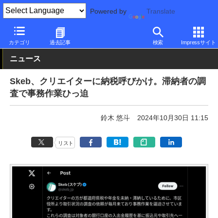
Powered by
Translate
PC Watch
市場
その他
カテゴリ
過去記事
検索
Impressサイト
ニュース
Skeb、クリエイターに納税呼びかけ。滞納者の調
査で事務作業ひっ迫
鈴木 悠斗
2024年10月30日 11:15
リスト