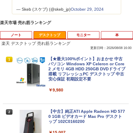
— Skeb (スケブ) (@skeb_jp)
October 29, 2024
楽天市場 売れ筋ランキング
ノート
デスクトップ
モニター
本
楽天 デスクトップ 売れ筋ランキング
更新日時：2026/08/08 16:00
中古パソコン | Dell | Latitude 3590 | Wi
【★最大100%ポイント】おまかせ 中古
1
1
ndows11 | ノートPC | 一年保証 | 第8世
パソコン Windows XP Celeron or Core
代 | Core i5 8250U 1.6(〜最大3.4)GHz |
2 メモリ 4GB HDD 250GB DVDドライブ
MEM:8GB | SSD:256GB(新品) | 光学ド
搭載 リフレッシュPC デスクトップ 中古
ライブ:非搭載 | 無線LAN:あり | Webカ
安心保証 初期設定不要
メラ内蔵 | テンキー | Win11Pro64Bit | A
Cアダプター付属
￥9,980
￥18,000
【中古】純正ATI Apple Radeon HD 577
2
0 1GB ビデオカード Mac Pro デスクト
【中古】 マウスコンピューター m-Book
ップ 102C0160200
2
SSD搭載 Core i5 7200U Windows11 Ho
me Wi-Fi 長期保証 [95023]
￥15,007