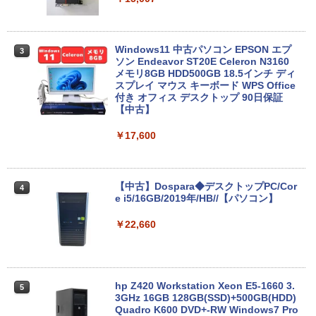
￥18,600
Windows11 中古パソコン EPSON エプ
3
ソン Endeavor ST20E Celeron N3160
【超軽量2in1 タッチパネル】中古 ノー
メモリ8GB HDD500GB 18.5インチ ディ
3
トパソコン TOSHIBA 型落ち dynabook
スプレイ マウス キーボード WPS Office
VC72 第7世代 Core i5 メモリ8GB SSD2
付き オフィス デスクトップ 90日保証
56GB 12.5型フルHD Windows11 MS Of
【中古】
fice付き 軽量 持ち運び便利 WiFi Blueto
oth Type-C USB3.0 安心保証
￥17,600
￥20,800
【中古】Dospara◆デスクトップPC/Cor
4
e i5/16GB/2019年/HB//【パソコン】
【★最大100%ポイント】富士通 LIFEBO
4
OK U938/第7世代 Core i5/メモリ:4GB/8
￥22,660
GB/12GB/SSD:128GB/256GB/512GB/1
TB/Wi-fi/Bluetooth/13.3型 フルHD/カメ
ラ/Office/HDMI/USB-C/USB3.0/パソコン
中古PC 中古ノートパソコン Windows11
hp Z420 Workstation Xeon E5-1660 3.
5
￥16,800
3GHz 16GB 128GB(SSD)+500GB(HDD)
Quadro K600 DVD+-RW Windows7 Pro