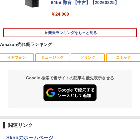
64bit 難有 【中古】【20260325】
【全商品10%OFF+P5倍】HP 250 G7 第
￥24,000
5
8世代 Core i5 Windows11 Pro メモリ 8
GB 16GB SSD 256GB 512GB 15型 テン
キー WEBカメラ DVDマルチ HDMI USB
楽天ランキングをもっと見る
3.1WPS Office 2 中古ノートPC 中古パ
ソコン ノートPC 中古ノートパソコン
Amazon売れ筋ランキング
￥26,400
イヤフォン
ミュージック
ドリンク
コミック
【おまかせ】モニター 23インチ 1920x1
オレンジページ 2026 10/17号増刊＜グレ
1
1
080 フルHD HDMI PCモニター 中古ディ
ー＞ [雑誌]
スプレイ
￥1,689
Google 検索で当サイトの記事を優先表示させる
Anker Soundcore P40i オフホワイト
BRUCE WAYNE feat. Flo Milli, ATL Jacob
by Amazon 天然水 ラベルレス 500ml ×24本
薬屋のひとりごと 17巻 (デジタル版ビッグガ
￥6,600
[Explicit]
富士山の天然水 バナジウム含有 水 ミネラル
ンガンコミックス)
ウォーター ペットボトル 静岡県産 500ミリリ
￥7,990
ットル (Smart Basic)
￥250
￥770
送料無料【中古】剣客商売 1〜54巻 まで
【500円クーポン＋ポイント最大31.5%還
2
2
￥1,380
の全巻セット SPコミックス 大島やすい
元！】モバイルモニター 15.6 インチ FH
ち リイド社（青年コミック）
D 1920×1080 1080P Fast IPS パネル 非
Anker Soundcore P31i ブラック
BRUCE WAYNE feat. Flo Milli, ATL Jacob
異世界居酒屋「のぶ」(22) (角川コミックス・
光沢 1000:1 高コントラスト 超軽量 600
[Explicit]
エース)
関連リンク
【Amazon.co.jp限定】 い・ろ・は・す 2L P
g スピーカー内蔵 Type-C/HDMI 接続 PS
￥22,000
ET ラベルレス ×8本
￥5,990
5/Switch/PC/スマホ対応
￥250
￥832
Skebのホームページ