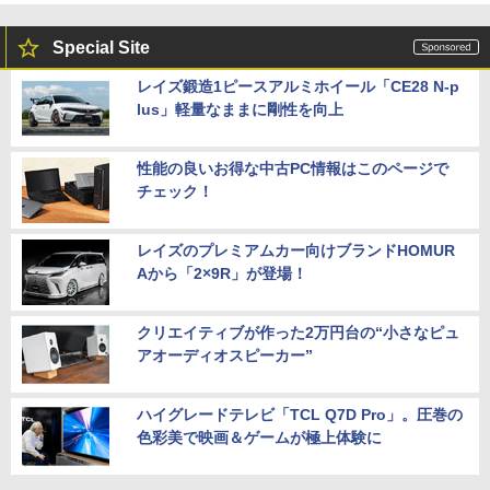
Special Site
レイズ鍛造1ピースアルミホイール「CE28 N-p
lus」軽量なままに剛性を向上
性能の良いお得な中古PC情報はこのページで
チェック！
レイズのプレミアムカー向けブランドHOMUR
Aから「2×9R」が登場！
クリエイティブが作った2万円台の“小さなピュ
アオーディオスピーカー”
ハイグレードテレビ「TCL Q7D Pro」。圧巻の
色彩美で映画＆ゲームが極上体験に