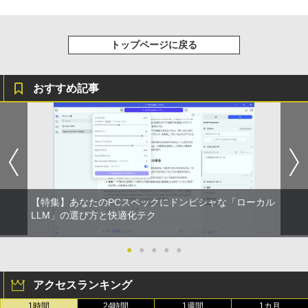
￥1,112
￥8,490
【特典】GIANNA HOMMES ISSUE05 co
3
ver 山中柔太朗(B4サイズ両面ピンナッ
Anker Soundcore Liberty 5 ミッドナイトブ
On My Road (Stadium ver.)
ONE PIECE モノクロ版 115 (ジャンプコミッ
プ)
トップページに戻る
ラック
クスDIGITAL)
by Amazon 天然水ラベルレス 2L×9本
アイ・オー・データ機器 ワイド液晶ディ
3
￥250
スプレイ 23.8型/LCD-A241DB
￥2,200
￥14,990
￥594
￥1,117
おすすめ記事
￥12,370
転生したら第七王子だったので、気まま
4
【2026年アップグレード版】AOKIMI ワイヤ
On My Road (Stadium ver.)
HUNTER×HUNTER モノクロ版 39 (ジャンプ
に魔術を極めます（24） 【電子書籍】[
レスイヤホン bluetooth イヤホン V12 小型
コミックスDIGITAL)
by Amazon 炭酸水 ラベルレス 500ml ×24本
石沢庸介 ]
【当日発送】I-O DATA アイ・オー・デー
4
軽量 ブルートゥースHi-Fi 最大36時間再生 ぶ
強炭酸水 ペットボトル 500ミリリットル (Sm
￥250
タ 5年保証 3辺フレームレス&広視野角A
るーとゅーす コードレス ENCノイズキャン
art Basic)
￥572
DSパネル 23.8型ワイド液晶 ブラック 24
￥825
セリング 自動ペアリング Type-C充電 マイク
インチ相当 PCモニター LCD-A241DB L
付き 防水 タッチ式音量調整 スポーツ/通勤/通
￥1,625
CDA241DB 【NE直】
学/WEB会議(ホワイト)
【特集】あなたのPCスペックにドンピシャな「ローカル
BUGS LIFE
スーパーの裏でヤニ吸うふたり 9巻 (デジタル
LLM」の選び方と快適化テク
￥12,720
【3千円以上送料無料】新装版 沈黙の艦
5
￥1,964
版ビッグガンガンコミックス)
コカ・コーラ やかんの麦茶 from 爽健美茶 ラ
隊 全16巻セット
ベルレス 650mlPET×24本
￥250
●
●
●
●
●
￥810
￥22,660
Xiaomi シャオミ REDMI Buds 8 Lite ワイヤ
￥2,009
モニター 21.5インチ 黒 白 100Hz ゲーミ
5
レスイヤホン Bluetooth 5.4 ノイズキャンセ
ングモニター【1ms応答 2mmベゼルレ
アクセスランキング
リング ANC 36時間再生
ス】pcモニター 1920*1080 FHD パソコ
ン モニター VA非光沢 4000:1 HDMI 角度
1時間
24時間
1週間
1カ月