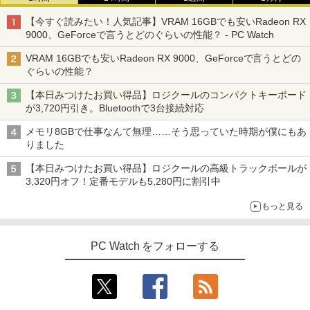
￥3,480
調整 VESA Freesync スピーカー内蔵 kk
smart 最強配送 HG-215
【今すぐ読みたい！人気記事】VRAM 16GBでも安いRadeon RX
9000、GeForceで言うとどのぐらいの性能？ - PC Watch
￥12,399
VRAM 16GBでも安いRadeon RX 9000、GeForceで言うとどの
ぐらいの性能？
【本日みつけたお買い得品】ロジクールのコンパクトキーボード
が3,720円引き。Bluetoothで3台接続対応
メモリ8GBで仕事なんて無理……そう思っていた時期が僕にもあ
りました
【本日みつけたお買い得品】ロジクールの高級トラックボールが
3,320円オフ！定番モデルも5,280円に割引中
もっと見る
PC Watch をフォローする