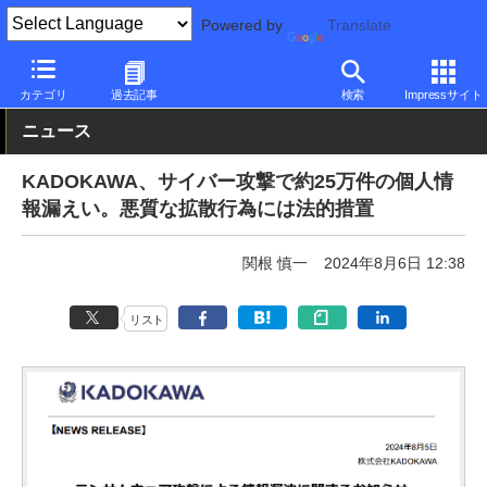
Powered by
Translate
PC Watch
市場
セキュリティ
その他
カテゴリ
過去記事
検索
Impressサイト
ニュース
KADOKAWA、サイバー攻撃で約25万件の個人情
報漏えい。悪質な拡散行為には法的措置
関根 慎一
2024年8月6日 12:38
リスト