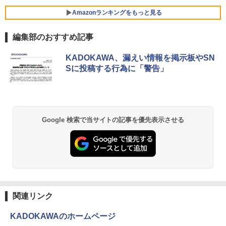
カット ノングレア HDMI Adaptive-Sync
￥39,600
￥998
ブラック MAXZEN MGM25IC03 マクス
Amazonランキングをもっと見る
Xiaomi シャオミ REDMI Buds 8 Lite ワイヤ
ゼン
レスイヤホン Bluetooth 5.4 ノイズキャンセ
リング ANC 36時間再生
編集部のおすすめ記事
￥11,980
【ランキング1位！】新品 ノートパソコ
5
ン VETESA Intel Celeron 6500Y メモリ
￥3,480
ー:8GB SSD:1TB最大 15.6インチ 15.6型
KADOKAWA、漏えい情報を掲示板やSN
フルHD液晶 テンキー付き 日本語キーボ
Sに投稿する行為に「警告」
ードwindows11搭載 office2024付き 初
【16%OFF！8/11 1:59まで】AOPEN ゲ
5
期設定済 IPS広視野角 無線機能 超軽量 P
ーミングモニター 23.8インチ IPS フル
C パソコン テレワーク応援
HD 非光沢 200Hz (144Hz 165Hz 対応) 0.
5ms sRGB 99% AMD FreeSync Premiu
m HDR10 HDMI 2.0 DisplayPort 1.2 ス
￥45,980
ピーカー・ヘッドフォン端子搭載 ゼロフ
Google 検索で当サイトの記事を優先表示させる
レーム スピーカー搭載 VESA 24KG3YX1
bmipx
￥14,980
関連リンク
KADOKAWAのホームページ