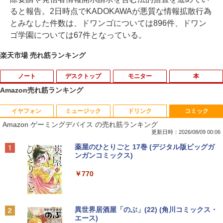
ると報告。2日時点でKADOKAWAが悪質な情報拡散行為
とみなした件数は、ドワンゴについては896件、ドワン
ゴ学園については67件となっている。
楽天市場 売れ筋ランキング
ノート
デスクトップ
モニター
本
Amazon売れ筋ランキング
イヤフォン
ミュージック
ドリンク
コミック
【期間限定破格金額！】新生活 新古品 W
【お買い物マラソ開催中！P最大31.5%還
魔王城の料理番 〜コワモテ魔族ばかりだ
1
1
1
Amazon ゲーミングデバイス の売れ筋ランキング
in11搭載 パソコンノートパソコンoffice
元】五年保証 白 モバイルモニター 15.6
けど、ホワイトな職場です〜 6巻 【電
付き 初心者向けノートPC 初期設定済 1
インチ FHD 1920×1080 1080P Fast IPS
子書籍】[ ワイエム系 ]
更新日時：2026/08/09 00:06
5.6型 インテル高速CPU ランダムで発送
パネル PU保護カバー付き 非光沢 1200:1
Anker Soundcore P42i (Bluetooth 6.1)【完
BRUCE WAYNE feat. Flo Milli, ATL Jacob
by Amazon 天然水 ラベルレス 500ml ×24本
薬屋のひとりごと 17巻 (デジタル版ビッグガ
メモリ4GB～ 高速SSD1TB 最大 フルHD
高コントラスト 超軽量 640g スピーカー
￥792
全ワイヤレスイヤホン/ウルトラノイズキャン
[Explicit]
富士山の天然水 バナジウム含有 水 ミネラル
ンガンコミックス)
Webカメラ zoom 軽量薄型 無線 型番更
内蔵 Type-C/HDMI 接続 PS5/Switch/PC/
セリング 3.5 / マルチポイント接続 / 最大40時
ウォーター ペットボトル 静岡県産 500ミリリ
新で在庫処分
スマホ対応 MFP156T1F
間再生 / コンパクト形状/持ち運びに便利 / IP5
ットル (Smart Basic)
￥250
￥770
5 防塵防水位規格/PSE技術基準適合】パープ
￥12,980
￥8,999
【送料無料】現代法律実務の諸問題 令和
2
ル
￥1,380
7年度研修版／日本弁護士連合会
￥9,990
BRUCE WAYNE feat. Flo Milli, ATL Jacob
異世界居酒屋「のぶ」(22) (角川コミックス・
￥8,030
[Explicit]
エース)
【Amazon.co.jp限定】 い・ろ・は・す 2L P
NEC VKL24X-4 15.6インチ Core i3 メモ
Yoothi 互換品 液晶 13.3インチ Lenovo
2
2