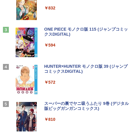
ET ラベルレス ×8本
リ8GB SSD 256GB Office付き Webカメ
ThinkPad L13 Gen 3 21B3 21B4 21B9
Anker Soundcore P31i ピンク
￥250
￥832
ラ テンキー Windows11 ノートパソコン
21BA 対応 1920x1200 WUXGA IPS LED
￥1,112
中古パソコン
LCD 液晶ディスプレイ 修理交換用液晶
￥5,990
パネル
【3千円以上送料無料】就業規則の法律実
3
￥14,800
務／石嵜信憲／平井彩
見知らぬ糸
ONE PIECE モノクロ版 115 (ジャンプコミッ
￥9,800
クスDIGITAL)
by Amazon 天然水ラベルレス 2L×9本
￥8,140
￥250
Anker Soundcore Liberty 5 ディープブルー
￥594
￥1,117
【★最大100%ポイント】【フルHD×WE
3
Bカメラ】東芝 G83/第8世代 Core i5/メ
【楽天1位 10.5/11インチ 小型 軽量】モ
3
￥14,990
モリ:8GB/16GB/SSD:256GB/512GB/1T
バイルモニター 10.5インチ 11インチ フ
B/13.3型液晶/Wi-fi/Bluetooth/USB3.1/T
ルHD 1080P 100%sRGB 400cd/m? 光沢
ちいかわ なんか小さくてかわいいやつ
4
ype-C/HDMI/中古PC 中古ノートパソコ
IPS パネル 色鮮やか 265g 超軽量 Type-
On My Road (Stadium ver.)
HUNTER×HUNTER モノクロ版 39 (ジャンプ
（4）なんか小さくてためになる豆本付き
ン Windows11 Win11正式対応
C対応 miniHDMI モニター 持ち運び サブ
コミックスDIGITAL)
by Amazon 炭酸水 ラベルレス 500ml ×24本
特装版 （プレミアムKC） [ ナガノ ]
ディスプレイ ミニPC対応 3年保証 EVICI
強炭酸水 ペットボトル 500ミリリットル (Sm
￥250
V
art Basic)
【2026年アップグレード版】AOKIMI ワイヤ
￥26,800
￥572
￥2,420
レスイヤホン bluetooth イヤホン V12 小型
軽量 ブルートゥースHi-Fi 最大36時間再生 ぶ
￥10,999
￥1,625
るーとゅーす コードレス ENCノイズキャン
セリング 自動ペアリング Type-C充電 マイク
HP ProBook 450 G6 15.6型大画面フルH
On My Road (Stadium ver.)
スーパーの裏でヤニ吸うふたり 9巻 (デジタル
【最大3％OFF】 【中古】 送料無料 ワイ
4
5
付き 防水 タッチ式音量調整 スポーツ/通勤/通
D テンキー 8世代Core i5-8265U NVMeS
版ビッグガンガンコミックス)
ド版 俺たちのフィールド 全18巻 村枝賢
【Amazon.co.jp限定】 伊藤園 磨かれて、澄
学/WEB会議(ホワイト)
SD512GB メモリ16GB Webカメラ内蔵
【期間限定5%OFFクーポン 8/12 10時ま
一 中古コミック 漫画 全巻セット マンガ
みきった日本の水 2L 8本 ラベルレス [ ケース
4
￥250
Type-C 指紋認証 HDMI Office Windows
で】 ゲーミングモニター モニター 24.5
【中古】
] [ 水 ] [ ペットボトル ] [ 箱買い ] [ ストック
￥810
￥1,964
11 送料無料 中古ノートパソコン
インチ 24インチ 180Hz 180hz FHD フリ
] [ 水分補給 ]
ッカーレス 24.5型 FullHD ブルーライト
￥8,700