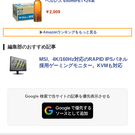
090R2D
ベルレス 650mlPET×24本
￥250
ーボード スリム ペン付き/ Office付き/
サファイア
Xiaomi シャオミ REDMI Buds 8 Lite ワイヤ
￥25,977
￥6,678
￥2,009
レスイヤホン Bluetooth 5.4 ノイズキャンセ
￥119,800
リング ANC 36時間再生
￥3,480
Philips｜フィリップス 液晶ディスプレ
Amazonランキングをもっと見る
5
イ(23.8型/IPS/WQHD 2560×1440/75Hz/1
Microsoft｜マイクロソフト ノートパソ
ms)(ブラック) 24E1N5600E/11
5
編集部のおすすめ記事
コン 特別モデル Surface Laptop 13 イ
ンチ オーシャングリーン EP2-30766 [C
￥29,800
薬屋のひとりごと 17巻 (デジタル版ビッグガ
opilot+ PC /13.0型 /Windows11 Home /
MSI、4K/160Hz対応のRAPID IPSパネル
ンガンコミックス)
Snapdragon X Plus /メモリ：16GB /UF
採用ゲーミングモニター。KVMも対応
S：1TB /M365 (24か月) or Office 選択
可能]
￥770
￥162,800
異世界居酒屋「のぶ」(22) (角川コミックス・
Google 検索で当サイトの記事を優先表示させる
エース)
￥832
ONE PIECE モノクロ版 115 (ジャンプコミッ