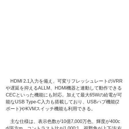
HDMI 2.1入力を備え、可変リフレッシュレートのVRR
や遅延を抑えるALLM、HDMI機器と連動して動作できる
CECといった機能にも対応。加えて最大65Wの給電が可
能なUSB Type-C入力も搭載しており、USBハブ機能(2
ポート)やKVMスイッチ機能も利用できる。
主な仕様は、表示色数が10億7,000万色、輝度が400c
d/平方m、コントラスト比が1,000:1、視野角が上下/左右