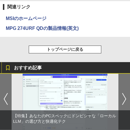
クスDIGITAL)
関連リンク
￥594
MSIのホームページ
MPG 274URF QDの製品情報(英文)
HUNTER×HUNTER モノクロ版 39 (ジャンプ
コミックスDIGITAL)
トップページに戻る
￥572
おすすめ記事
スーパーの裏でヤニ吸うふたり 9巻 (デジタル
版ビッグガンガンコミックス)
￥810
【特集】あなたのPCスペックにドンピシャな「ローカル
LLM」の選び方と快適化テク