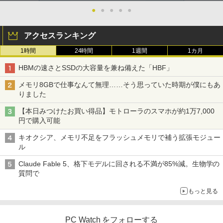
●
●
●
●
●
アクセスランキング
1時間
24時間
1週間
1カ月
HBMの速さとSSDの大容量を兼ね備えた「HBF」
メモリ8GBで仕事なんて無理……そう思っていた時期が僕にもあ
りました
【本日みつけたお買い得品】モトローラのスマホが約1万7,000
円で購入可能
キオクシア、メモリ不足をフラッシュメモリで補う拡張モジュー
ル
Claude Fable 5、格下モデルに回される不満が85%減。生物学の
質問で
もっと見る
PC Watch をフォローする