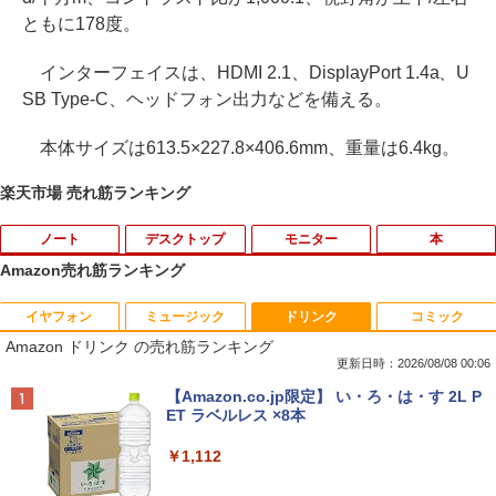
ともに178度。
インターフェイスは、HDMI 2.1、DisplayPort 1.4a、U
SB Type-C、ヘッドフォン出力などを備える。
本体サイズは613.5×227.8×406.6mm、重量は6.4kg。
楽天市場 売れ筋ランキング
ノート
デスクトップ
モニター
本
Amazon売れ筋ランキング
イヤフォン
ミュージック
ドリンク
コミック
【中古】【安心保証】 Windows ノート
PHILIPS 241V8 LED液晶モニター 23.8
ROCKIN'ON JAPAN (ロッキング・オ
1
1
1
Amazon ドリンク の売れ筋ランキング
PC 2018年 NEC
インチワイド ブラック 1920×1080 （フ
ン・ジャパン) 2026年 10月号
ルHD）16:9 IPSパネル 非光沢 ノングレ
更新日時：2026/08/08 00:06
ア 液晶ディスプレイ HDMI VGA VESA準
￥15,488
￥1,080
Anker Soundcore P40i オフホワイト
BRUCE WAYNE feat. Flo Milli, ATL Jacob
【Amazon.co.jp限定】 い・ろ・は・す 2L P
拠 PS4 switch 対応 スイッチ 【中古】
[Explicit]
ET ラベルレス ×8本
￥7,990
￥6,500
￥250
￥1,112
ノートパソコン パナソニック レッツ CF-
BARFOUT! SPECIAL EDITION EARLY
2
2