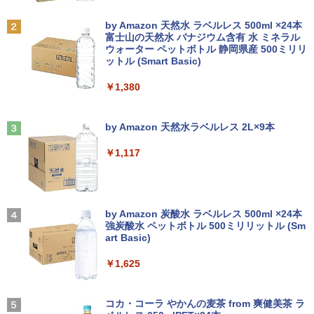
SV1 第11世代 Core i5 Office付き Wind
AUTUMN 2026 / TIME TRAVEL 岩本 照
ows11 12.1型 メモリ16GB SSD512GB/
（Snow Man） [ ブラウンズブックス ]
【楽天1位!1,600円OFFクーポン 8/4 20:
2
Anker Soundcore P31i ホワイト
BRUCE WAYNE feat. Flo Milli, ATL Jacob
by Amazon 天然水 ラベルレス 500ml ×24本
1TB 12インチ液晶 WUXGA 1920x1200
00-8/11 01:59】Xiaomi Monitor A24i 20
[Explicit]
富士山の天然水 バナジウム含有 水 ミネラル
ノート Wi-Fi HDMI ノートPC 大手国産メ
26 ディスプレイ 1080P 23.8インチ 144
￥1,870
ウォーター ペットボトル 静岡県産 500ミリリ
￥5,990
ーカー 小型 軽量 パソコン 中古パソコン
Hzリフレッシュレート sRGB99% 1670
ットル (Smart Basic)
￥250
オフィス office 中古
万色 300nits ΔE＜1 低ブルーライト 大
画面 TÜV認証 目にやさしい 調整可能な
￥1,380
スタンド VESA
￥49,800
九条の大罪（17） 【電子書籍】[ 真鍋昌
3
平 ]
Anker Soundcore Liberty 5 ミッドナイトブ
On My Road (Stadium ver.)
￥12,580
ラック
by Amazon 天然水ラベルレス 2L×9本
￥759
￥250
【期間限定・レビューで1年保証！】
3
￥14,990
【中古】 Apple MacBook Air 2020 M1
￥1,117
256GB SSD 16GB メモリ 13インチ 【A
ASUS エイスース 液晶ディスプレイ Ey
3
2337】 本体 Anker ACアダプター＆ケー
e Care ［23.8型 / フルHD(1920×1080) /
ブル付き 送料無料 当社保証付き アップ
ワイド］ VA249HG
転生したらスライムだった件 異聞 〜
4
ル
【2026年アップグレード版】AOKIMI ワイヤ
On My Road (Stadium ver.)
魔国暮らしのトリニティ〜（14） 【電子
レスイヤホン bluetooth イヤホン V12 小型
by Amazon 炭酸水 ラベルレス 500ml ×24本
￥13,800
書籍】[ 戸野タエ ]
軽量 ブルートゥースHi-Fi 最大36時間再生 ぶ
￥86,000
強炭酸水 ペットボトル 500ミリリットル (Sm
￥250
るーとゅーす コードレス ENCノイズキャン
art Basic)
￥792
セリング 自動ペアリング Type-C充電 マイク
付き 防水 タッチ式音量調整 スポーツ/通勤/通
￥1,625
アイオーデータ｜I-O DATA 液晶ディスプ
4
学/WEB会議 6.0(オフホワイト)
【展示品】 Microsoft マイクロソフト S
レイ(23.8型/ADS/FullHD 1920×1080/10
4
urface Pro 第11世代 13.0インチ / Snap
0Hz/5ms/HDMI/DP/USB Type-C/VESA/5
BUGS LIFE
SAPIX 小3 サピックス デイリー/チャレ
5
￥2,599
dragon X Plus/ メモリ 16GB / SSD 512
年保証・無輝点保証)(ホワイト) LCD-C2
ンジ 算数 【計34回分】通年セット 2020
コカ・コーラ やかんの麦茶 from 爽健美茶 ラ
GB / 顔認証/ タッチパネル/ NPU搭載/ キ
42SDW