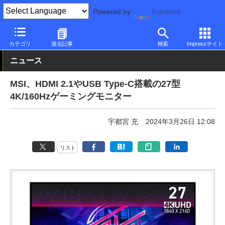
Powered by
Translate
PC Watch
半導体/周辺機器
モニター
MSI
カテゴリ
過去記事
検索
Impressサイト
ニュース
MSI、HDMI 2.1やUSB Type-C搭載の27型
4K/160Hzゲーミングモニター
宇都宮 充
2024年3月26日 12:08
リスト