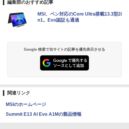
編集部のおすすめ記事
￥29,800
￥3,480
by Amazon 天然水 ラベルレス 500ml ×24本
薬屋のひとりごと 17巻 (デジタル版ビッグガ
MSI、ペン対応のCore Ultra搭載13.3型2i
富士山の天然水 バナジウム含有 水 ミネラル
ンガンコミックス)
n1。Evo認証も通過
ウォーター ペットボトル 静岡県産 500ミリリ
ットル (Smart Basic)
￥770
【最新Office2024】ノートパソコン 中古
5
Core i5 第10世代 Office付き NEC 15.6
￥1,380
インチ メモリ16GB 新品SSD1TB DVDド
ライブ WEBカメラ テンキー windows11
搭載 NEC中古ノートパソコン 安心保証
異世界居酒屋「のぶ」(22) (角川コミックス・
Google 検索で当サイトの記事を優先表示させる
初期設定済み VKT16X5 VRL21F7
エース)
【Amazon.co.jp限定】 い・ろ・は・す 2L P
ET ラベルレス ×8本
￥27,800
￥832
￥1,112
ONE PIECE モノクロ版 115 (ジャンプコミッ
クスDIGITAL)
by Amazon 天然水ラベルレス 2L×9本
関連リンク
￥594
￥1,117
MSIのホームページ
Summit E13 AI Evo A1Mの製品情報
HUNTER×HUNTER モノクロ版 39 (ジャンプ
コミックスDIGITAL)
by Amazon 炭酸水 ラベルレス 500ml ×24本