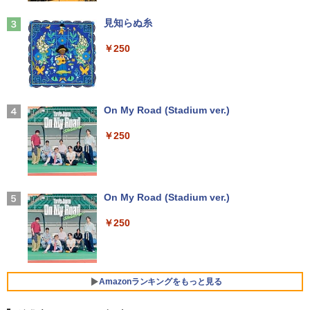
無料 保証付き
【送料無料】これってむし歯になります
3
見知らぬ糸
か？に根拠をもって答える本 代用甘味
￥16,900
料を迷わず説明するために／久保庭雅恵
￥250
／監修 中村恵理子／著
Anker Soundcore Liberty 5 ディープブルー
￥5,940
￥14,990
中古 マイクロソフト Surface Pro 7 Cor
3
e i5 1035G4 第10世代 メモリ8GB SSD1
28GB 12インチ Windows11 Home 無線
On My Road (Stadium ver.)
LAN Wi-Fi WEBカメラ Type-C 1866 1年
スリランカ料理 ライス＆カリー、朝ごは
4
保証 レビュー特典:セキュリティソフト
￥250
ん、軽食、スイーツからランプライスま
Bランク ノートパソコン 中古ノートパソ
【2026年アップグレード版】AOKIMI ワイヤ
で、スリランカの食を深く知るための12
コン 中古PC
レスイヤホン bluetooth イヤホン V12 小型
5品 [ 濱田 祐介 ]
軽量 ブルートゥースHi-Fi 最大36時間再生 ぶ
るーとゅーす コードレス ENCノイズキャン
￥26,800
￥5,940
セリング 自動ペアリング Type-C充電 マイク
On My Road (Stadium ver.)
付き 防水 タッチ式音量調整 スポーツ/通勤/通
学/WEB会議(ホワイト)
￥250
【新品】【楽天1位！】ノートパソコン
4
【中古】 三舟及び南洲の書 / 寺山葛常 /
5
￥1,964
新品第13世代CPU搭載ノートPC Office
巌南堂書店 [単行本]【宅配便出荷】
付きノートパソコン 初心者向け Window
s11 初期設定済 Webカメラ zoom 日本語
￥6,570
キーボード 14.1型 Intel Celeron メモリ
Amazonランキングをもっと見る
Xiaomi シャオミ REDMI Buds 8 Lite ワイヤ
8GB SSD1TB(最大) 大容量バッテリービ
レスイヤホン Bluetooth 5.4 ノイズキャンセ
ジネス 大学生 プレゼント 学生向け
リング ANC 36時間再生