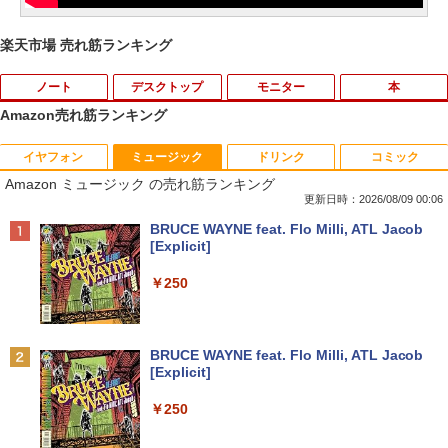
楽天市場 売れ筋ランキング
ノート
デスクトップ
モニター
本
Amazon売れ筋ランキング
イヤフォン
ミュージック
ドリンク
コミック
【期間限定 ポイント10倍】Lenovo Idea
りゅうおうのおしごと！21 〜白雪姫と
1
1
Amazon ミュージック の売れ筋ランキング
Pad D330 10.1型 2-in-1 タブレットPC／
竜王の結婚〜【完結記念メモリアルブッ
着脱式キーボード（intel 第九世代Celero
ク付き特装版】 【電子書籍】[ 白鳥 士郎
更新日時：2026/08/09 00:06
n N4000/4GB/64GB eMMC/HD IPS液晶
]
Anker Soundcore P42i (Bluetooth 6.1)【完
BRUCE WAYNE feat. Flo Milli, ATL Jacob
Type-C データ/充電可）/microSD対応
全ワイヤレスイヤホン/ウルトラノイズキャン
[Explicit]
（最大128GB）/Windows 11 Pro／Dolb
￥5,500
セリング 3.5 / マルチポイント接続 / 最大40時
y Audio）【整備済み中古品】
間再生 / コンパクト形状/持ち運びに便利 / IP5
￥250
5 防塵防水位規格/PSE技術基準適合】パープ
￥13,800
ル
11～12世紀のフランドル伯の尚書部 [ 青
2
山由美子 ]
￥9,990
BRUCE WAYNE feat. Flo Milli, ATL Jacob
[Explicit]
【マラソンP5倍/10%オフクーポン】中古
￥5,500
2
ノートパソコン Dell Latitude 7200 2in
Anker Soundcore P31i ピンク
￥250
1 第8世代 Core i5 メモリ8GB SSD128G
B 12.3インチタッチパネルフルHD Wind
￥5,990
ows11 Pro カメラ Bluetooth Wi-Fi 送料