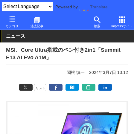
Powered by
Translate
PC Watch
パソコン/タブレット/スマートフォン
2in1
MSI
カテゴリ
過去記事
検索
Impressサイト
ニュース
MSI、Core Ultra搭載のペン付き2in1「Summit
E13 AI Evo A1M」
関根 慎一
2024年3月7日 13:12
リスト