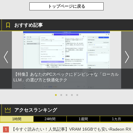
強炭酸水 ペットボトル 500ミリリットル (Sm
トップページに戻る
art Basic)
￥572
￥1,625
おすすめ記事
スーパーの裏でヤニ吸うふたり 9巻 (デジタル
版ビッグガンガンコミックス)
【Amazon.co.jp限定】 伊藤園 磨かれて、澄
みきった日本の水 2L 8本 ラベルレス [ ケース
] [ 水 ] [ ペットボトル ] [ 箱買い ] [ ストック
￥810
] [ 水分補給 ]
￥998
【特集】あなたのPCスペックにドンピシャな「ローカル
LLM」の選び方と快適化テク
●
●
●
●
●
アクセスランキング
1時間
24時間
1週間
1カ月
【今すぐ読みたい！人気記事】VRAM 16GBでも安いRadeon RX