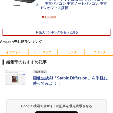
｜中古パソコン 中古ノートパソコン 中古
PC オフィス搭載
￥19,800
楽天ランキングをもっと見る
Amazon売れ筋ランキング
イヤフォン
ミュージック
ドリンク
コミック
【期間限定10％OFF】【12GB+256G
DELL デル E2318H LED液晶モニター 23
ブラッククローバー 38 【電子書籍】[ 田
1
1
1
B】 【楽天1位連続受賞】NIPOGI mini p
インチワイド ブラック 1920×1080 （フ
畠裕基 ]
編集部のおすすめ記事
c Intel N5030動作より安定 4C/4T 最大3.
ルHD）IPSパネル LEDバックライト付 非
1GHz Win11 Pro SSD ミニパソコン US
光沢 ノングレア 液晶ディスプレイ ディ
￥594
Anker Soundcore P40i オフホワイト
BRUCE WAYNE feat. Flo Milli, ATL Jacob
【Amazon.co.jp限定】 い・ろ・は・す 2L P
薬屋のひとりごと 17巻 (デジタル版ビッグガ
B3.2×4 3画面 4K 高速2.4G/5GWi-Fi BT
スプレイポート VGA VESA準拠【中古】
Mac Info
[Explicit]
ET ラベルレス ×8本
ンガンコミックス)
4.2 ミニPC ミニパソコン minipc
画像生成AI「Stable Diffusion」を手軽に
￥7,990
￥4,980
使ってみよう！
￥250
￥1,112
￥770
￥39,980
キングダム 80 （ヤングジャンプコミッ
2
クス） [ 原 泰久 ]
【期間限定10%OFFクーポン 8/12 10時
2
Anker Soundcore P31i ホワイト
BRUCE WAYNE feat. Flo Milli, ATL Jacob
by Amazon 天然水 ラベルレス 500ml ×24本
異世界居酒屋「のぶ」(22) (角川コミックス・
DELL/デル OPTIPLEX 7090 SFF【第11
まで】 モニター 21.5型 液晶ディスプレ
￥770
2
Google 検索で当サイトの記事を優先表示させる
[Explicit]
富士山の天然水 バナジウム含有 水 ミネラル
エース)
世代 Core i7-11700/メモリ16GB/M.2 SS
イ ベゼル ディスプレイ 液晶モニター PC
ウォーター ペットボトル 静岡県産 500ミリリ
￥5,990
D 256GB/Win11Pro/無線LAN/DVD-RW/
モニター 壁掛け フリッカーレス FreeSy