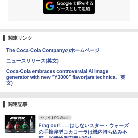
ットル (Smart Basic)
￥250
￥832
DP】中古/送料無料 ※沖縄、離島を除く
nc 21.5インチ 角度調節 FullHD ブルー
ライトカット VAパネル VESAフル FHD
￥1,380
ノングレア MAXZEN JM22CH02
￥54,000
【いたわりセット付き】1年をおいしくす
3
こやかに過ごす養生手帳2027 （インプレ
Anker Soundcore Liberty 5 ミッドナイトブ
On My Road (Stadium ver.)
ONE PIECE モノクロ版 115 (ジャンプコミッ
￥9,480
ス手帳2027） [ 久保奈穂実 ]
ラック
クスDIGITAL)
by Amazon 天然水ラベルレス 2L×9本
￥250
￥3,080
【エントリーでポイント100％還元のチ
関連リンク
3
￥14,990
￥594
￥1,117
ャンス】GMKtec M8 ミニPC【AMD Ryz
en 5 PRO 6650H 16GB 512GB】4.5GH
【楽天1位!1,600円OFFクーポン 8/4 20:
3
The Coca-Cola Companyのホームページ
z 6コア 12スレッド OCuLink Windows
00-8/11 01:59】Xiaomi Monitor A24i 20
11 Pro LPDDR5 6400MT/s 16T増設 3画
26 ディスプレイ 1080P 23.8インチ 144
コミック版はだしのゲン（全10巻セッ
ニュースリリース(英文)
4
面2.5GbpsLAN Bluetooth5.2 WiFi HD
Hzリフレッシュレート sRGB99% 1670
【2026年アップグレード版】AOKIMI ワイヤ
On My Road (Stadium ver.)
HUNTER×HUNTER モノクロ版 39 (ジャンプ
ト）
MI 省エネ ゲーミングpc みにpc minipc
万色 300nits ΔE＜1 低ブルーライト 大
レスイヤホン bluetooth イヤホン V12 小型
コミックスDIGITAL)
by Amazon 炭酸水 ラベルレス 500ml ×24本
Coca-Cola embraces controversial AI image
8K コンパクト
画面 TÜV認証 目にやさしい 調整可能な
軽量 ブルートゥースHi-Fi 最大36時間再生 ぶ
強炭酸水 ペットボトル 500ミリリットル (Sm
￥250
￥8,800
generator with new “Y3000” flavor(ars technica、英
スタンド VESA
るーとゅーす コードレス ENCノイズキャン
art Basic)
￥572
文)
セリング 自動ペアリング Type-C充電 マイク
￥78,248
付き 防水 タッチ式音量調整 スポーツ/通勤/通
￥12,580
￥1,625
学/WEB会議 6.0(オフホワイト)
魔王城の料理番 〜コワモテ魔族ばかりだ
5
BUGS LIFE
スーパーの裏でヤニ吸うふたり 9巻 (デジタル
けど、ホワイトな職場です〜 6巻 【電
関連記事
￥2,599
【ポイント10倍】美品 HP 400 G6 SF 9
版ビッグガンガンコミックス)
子書籍】[ ワイエム系 ]
コカ・コーラ やかんの麦茶 from 爽健美茶 ラ
4
世代 Core i5 9500 メモリ8GB 16GB 32
＼メーカー5年保証／【最短即日発送】
ベルレス 650mlPET×24本
4
￥250
やじうまPC Watch
GB 新品M.2SSD256GB 512GB office付
【新品】モニター 21.5インチモニター デ
￥810
￥792
き デスクトップパソコン 中古パソコン P
ィスプレイ PCモニター ASUS 液晶ディ
Xiaomi シャオミ REDMI Buds 8 Lite ワイヤ
Frag out!……はしないスター・ウォーズ
￥2,009
C Windows11 pro Win11 3画面 PC 800
スプレイ VP229HFZ 22型 1920×1080 応
レスイヤホン Bluetooth 5.4 ノイズキャンセ
の手榴弾型コカコーラは機内持ち込み不
600 G5 G4 モニタ セット オフィス 2024
答速度1ms リフレッシュレート100Hz IP
リング ANC 36時間再生