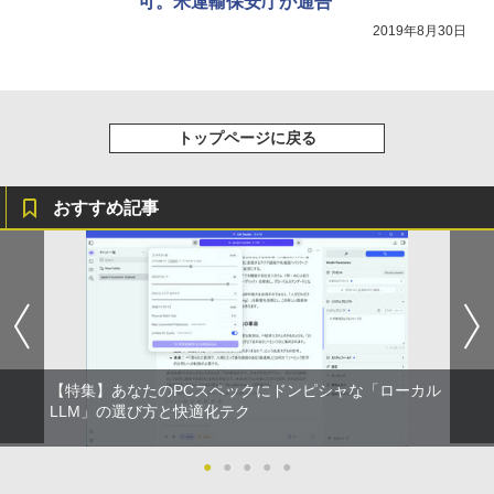
可。米運輸保安庁が通告
搭載 選択可 8世代 10世代 DELL 1311a
Sパネル 液晶モニター 5年保証付き 動画
閲覧 仕事 在宅 楽天ランキング4冠
￥3,480
2019年8月30日
￥36,740
￥12,800
【正規永久版Office付き】ミニpc ゲーミ
5
トップページに戻る
ング AMD Ryzen5 7430U ミニpc 新版小
液晶モニター 23.8型 Dell ディスプレイ
5
型ゲーミングpc 最大4.3GHz 6C12T DD
Pro 24 純正モニター VESA 対応 リフレ
R4 16GB 512GB SSD ミニpc mini pc 4
ッシュレート 100Hz HDMI DisplayPort
K@60Hz 3画面同時出力 小型pc 静音 高
VGA モニター 液晶 液晶モニター 液晶デ
おすすめ記事
速 WiFi 6 BT5.2 USB3.2×6/HDMI2.0/Ty
ィスプレイ フルHD IPS デル E2425HM 2
pe-C Win11Pro
3.8インチ パソコンモニター 新品
￥79,980
￥13,999
【特集】あなたのPCスペックにドンピシャな「ローカル
LLM」の選び方と快適化テク
●
●
●
●
●