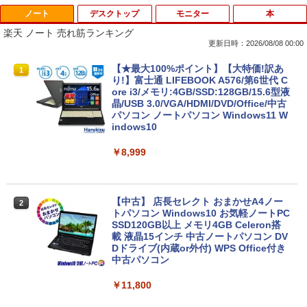
ノート
デスクトップ
モニター
本
楽天 ノート 売れ筋ランキング
更新日時：2026/08/08 00:00
【★最大100%ポイント】【大特価!訳あ
1
り!】富士通 LIFEBOOK A576/第6世代 C
ore i3/メモリ:4GB/SSD:128GB/15.6型液
晶/USB 3.0/VGA/HDMI/DVD/Office/中古
パソコン ノートパソコン Windows11 W
indows10
￥8,999
【中古】 店長セレクト おまかせA4ノー
2
トパソコン Windows10 お気軽ノートPC
SSD120GB以上 メモリ4GB Celeron搭
載 液晶15インチ 中古ノートパソコン DV
Dドライブ(内蔵or外付) WPS Office付き
中古パソコン
￥11,800