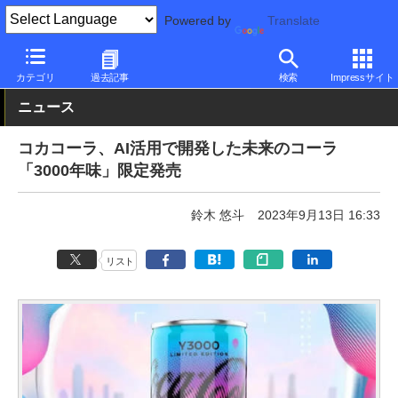
Powered by
Translate
PC Watch
市場
AI
Stable Diffusion
カテゴリ
過去記事
検索
Impressサイト
ニュース
コカコーラ、AI活用で開発した未来のコーラ
「3000年味」限定発売
鈴木 悠斗
2023年9月13日 16:33
リスト