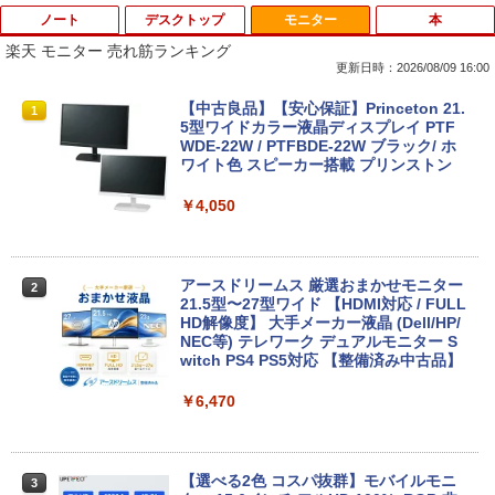
ノート
デスクトップ
モニター
本
楽天 モニター 売れ筋ランキング
更新日時：2026/08/09 16:00
8月5日限定10倍＆抽選10000P！｜2021
R309-Apple Mac mini A1347 1点 MacO
【中古良品】【安心保証】Princeton 21.
1
1
1
年モデル！高性能ノートパソコン Windo
S Catalina 10.15.7/CPU Core i5-4260U/
5型ワイドカラー液晶ディスプレイ PTF
ws11 富士通 LIFEBOOK A5511 第11世
メモリ 4GB/SATA 500GB intel HD Grap
WDE-22W / PTFBDE-22W ブラック/ ホ
代Celeron 6305U最大メモリ32GB 秒速
hics 5000 1536MB グラフィックス搭載
ワイト色 スピーカー搭載 プリンストン
起動新品SSD2TB テンキー内蔵 15.6型大
★送料無料【中古動作品】
画面 ノートパソコン中古 オフィス付き
￥4,050
Microsoftoffice2024可 送料無料 WIFI
￥6,480
￥15,120
アースドリームス 厳選おまかせモニター
2
中古パソコン | NEC | Mate MRL36L-5 |
21.5型〜27型ワイド 【HDMI対応 / FULL
2
Windows11 | デスクトップ | 一年保証 |
HD解像度】 大手メーカー液晶 (Dell/HP/
新古品ノートパソコン Intel Celeron Wi
第9世代 | Core i3 9100 3.6(〜最大4.2)G
NEC等) テレワーク デュアルモニター S
2
ndows11 Pro Office 2024付き メモリ16
Hz | MEM:8GB | SSD:256GB(新品) | DV
witch PS4 PS5対応 【整備済み中古品】
GB SSD512GB 12型/14型選択可 Blueto
Dマルチ | Win11Pro64bit
oth 無線LAN USB3.0 軽量 モバイル ビ
￥6,470
ジネス 在宅勤務 学生向け
￥15,000
￥21,980
【選べる2色 コスパ抜群】モバイルモニ
3