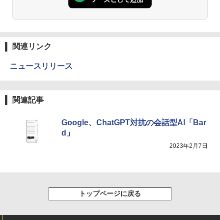
￥1,380
現代ギリシア語辞典第3版 [ 川原拓雄 ]
3
Anker Soundcore Liberty 5 ミッドナイトブ
見知らぬ糸
ONE PIECE モノクロ版 115 (ジャンプコミッ
￥19,800
ラック
クスDIGITAL)
by Amazon 天然水ラベルレス 2L×9本
関連リンク
￥250
￥14,990
￥594
￥1,117
ニュースリリース
実写映画『ブルーロック』公式PHOTO
4
【2026年アップグレード版】AOKIMI ワイヤ
On My Road (Stadium ver.)
HUNTER×HUNTER モノクロ版 39 (ジャンプ
BOOK （講談社 MOOK） [ 講談社 ]
関連記事
レスイヤホン bluetooth イヤホン V12 小型
コミックスDIGITAL)
by Amazon 炭酸水 ラベルレス 500ml ×24本
軽量 ブルートゥースHi-Fi 最大36時間再生 ぶ
強炭酸水 ペットボトル 500ミリリットル (Sm
￥250
￥2,200
るーとゅーす コードレス ENCノイズキャン
art Basic)
￥572
Google、ChatGPT対抗の会話型AI「Bar
セリング 自動ペアリング Type-C充電 マイク
d」
付き 防水 タッチ式音量調整 スポーツ/通勤/通
￥1,625
学/WEB会議(ホワイト)
2023年2月7日
細胞の分子生物学 [ 中村 桂子 ]
On My Road (Stadium ver.)
スーパーの裏でヤニ吸うふたり 9巻 (デジタル
5
￥1,964
版ビッグガンガンコミックス)
コカ・コーラ やかんの麦茶 from 爽健美茶 ラ
￥22,000
ベルレス 650mlPET×24本
￥250
￥810
Xiaomi シャオミ REDMI Buds 8 Lite ワイヤ
￥2,009
トップページに戻る
レスイヤホン Bluetooth 5.4 ノイズキャンセ
リング ANC 36時間再生