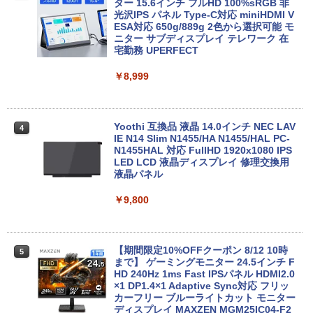
【エントリーでポイント100％還元のチ
ター 15.6インチ フルHD 100%sRGB 非
3
ャンス】GMKtec G5S ミニpc 【Intel N
光沢IPS パネル Type-C対応 miniHDMI V
【1500円OFFクーポン】【DVDドライブ
5095 DDR5 8GB 128GB SSD】mini pc
ESA対応 650g/889g 2色から選択可能 モ
3
&テンキー】ノートパソコン 中古パソコ
Windows11 Pro 超軽量 4コア/4スレッド
ニター サブディスプレイ テレワーク 在
ン 15.6インチ SSD256GB メモリ8GB C
2.9GHz ミニパソコン M.2 2242 SATA WI
宅勤務 UPERFECT
ore i3-8130U 第8世代 Microsoft Office
FI6 Bluetooth5.2 4K 2画面出力 デスク
付き Windows11 東芝 dynabook B65
トップPC NucBox みにpc 省エネ オフィ
￥8,999
ノートパソコン 中古 PC パソコン 中古ノ
ス
ートPC 最大SSD1TB 最大メモリ16GB
￥46,248
￥21,800
Yoothi 互換品 液晶 14.0インチ NEC LAV
4
IE N14 Slim N1455/HA N1455/HAL PC-
N1455HAL 対応 FullHD 1920x1080 IPS
Office2024付き デスクトップPC デスク
LED LCD 液晶ディスプレイ 修理交換用
4
【★最大100%ポイント】【新生活応援・
トップ パソコン ビジネス 第14世代 core
液晶パネル
4
2026】【Office 2019 H&B】【カメラ×F
i7 第12世代 corei3 corei5 Windows11
HD】富士通 LIFEBOOK U939/第8世代 C
SSD 128GB～2TB メモリ8GB～32GB 2
￥9,800
ore i5/メモリ:8GB/M.2 SSD:256GB/512
年保証 安い 激安 オフィス業務 事務作業
GB/1TB/Wi-fi/Bluetooth/13.3型/HDMI/U
デスクワーク 動画視聴 おしゃれ 本体の
SB-C/USB3.1/パソコン 中古PC 中古ノー
み
トパソコン Windows11
【期間限定10%OFFクーポン 8/12 10時
5
￥45,700
まで】 ゲーミングモニター 24.5インチ F
￥25,800
HD 240Hz 1ms Fast IPSパネル HDMI2.0
×1 DP1.4×1 Adaptive Sync対応 フリッ
カーフリー ブルーライトカット モニター
★レノボ / Lenovo ThinkCentre M70q
ディスプレイ MAXZEN MGM25IC04-F2
5