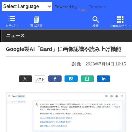
Powered by
Translate
PC Watch
市場
サービス
その他
カテゴリ
過去記事
検索
Impressサイト
ニュース
Google製AI「Bard」に画像認識や読み上げ機能
劉 尭
2023年7月14日 10:15
リスト