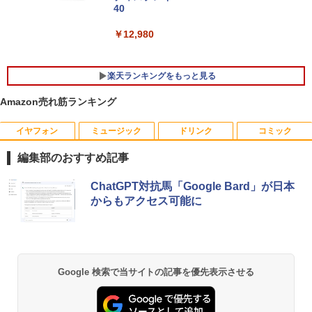
ノートパソコン 新品 14インチ Office搭
Tiny Gen 5 12TES7DK00 (Windows 11
40
5
載 Windows11 Pro 日本語キーボード メ
Pro/インテル Core i5 14500T/メモリ:16
モリ 12GB SSD 128GB 256GB 512GB 1
GB/SSD:256GB)【デスクトップパソコ
￥12,980
TB Webカメラ WiFi Bluetooth 選べる
ン】【送料無料】
カラー 14型 薄型 軽量
￥139,500
楽天ランキングをもっと見る
￥29,800
Amazon売れ筋ランキング
イヤフォン
ミュージック
ドリンク
コミック
YOGAポーズの教科書 [ 綿本彰 ]
1
編集部のおすすめ記事
￥2,090
Anker Soundcore P40i オフホワイト
BRUCE WAYNE feat. Flo Milli, ATL Jacob
【Amazon.co.jp限定】 い・ろ・は・す 2L P
薬屋のひとりごと 17巻 (デジタル版ビッグガ
ChatGPT対抗馬「Google Bard」が日本
[Explicit]
ET ラベルレス ×8本
ンガンコミックス)
からもアクセス可能に
￥7,990
￥250
￥1,112
￥770
ザ・ファブル 全巻セット(1-22巻セット)
2
（ヤンマガKCスペシャル） [ 南勝久 ]
Anker Soundcore P31i ブラック
BRUCE WAYNE feat. Flo Milli, ATL Jacob
by Amazon 天然水 ラベルレス 500ml ×24本
異世界居酒屋「のぶ」(22) (角川コミックス・
Google 検索で当サイトの記事を優先表示させる
￥19,118
[Explicit]
富士山の天然水 バナジウム含有 水 ミネラル
エース)
ウォーター ペットボトル 静岡県産 500ミリリ
￥5,990
ットル (Smart Basic)
￥250
￥832