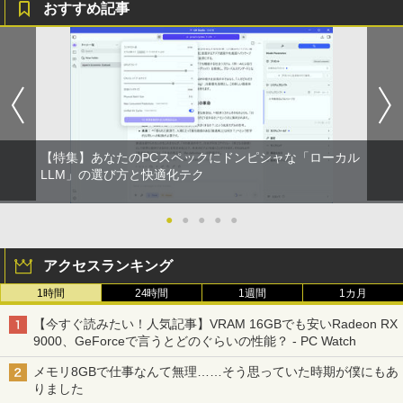
おすすめ記事
￥3,480
【特集】あなたのPCスペックにドンピシャな「ローカル
LLM」の選び方と快適化テク
●
●
●
●
●
アクセスランキング
1時間
24時間
1週間
1カ月
【今すぐ読みたい！人気記事】VRAM 16GBでも安いRadeon RX
9000、GeForceで言うとどのぐらいの性能？ - PC Watch
メモリ8GBで仕事なんて無理……そう思っていた時期が僕にもあ
りました