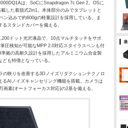
 B3000DQ1Aは、SoCにSnapdragon 7c Gen 2、OSに
ード)を搭載した着脱式2in1。本体部分のみでタブレットと
、ペン込みで約600gの軽量設計を採用している。ま
するスタンドカバーを備える。
×1,200ドット光沢液晶で、10点マルチタッチをサポ
最
の筆圧検知が可能なMPP 2.0対応スタイラスペンも付
810H準拠の高耐久設計を採用したアルミニウム合金製
なども特徴となっている。
ラの映りを改善する3Dノイズリダクションテクノロ
えるAIノイズキャンセリング機能を搭載。カメラは
97万画素(オートフォーカス対応)の2基を備える。