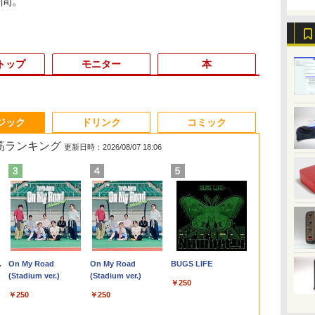
時間。
トップ
モニター
本
3
3
3
3
4
4
4
4
5
5
5
5
6
6
6
6
ジック
ドリンク
コミック
れ筋ランキング
更新日時：2026/08/07 18:06
.6
ダ
ン
【週末限定999円
【中古】【液晶モニタ
異世界居酒屋「のぶ」
富士通 LIFEBOOK
【正規永久版Office付
【500円OFFクーポン
施設基準パーフェクト
Panasonic CF-XZ6
デスクトップパソコン
【公式・メーカー直
小学館 学習まんがシリ
【ポイント5倍&1500
HP
【★20％OFF】M
液晶ディスプ
タッチペンで
|
ネ
れ
OFF！】 中古パソコン
ー】NEC 24型ワイド液
(22) 【電子書籍】[ 蝉
U9310/DX Core i5
き】ミニpc 【Intel
配布中】モバイルモニ
ブック 2026年度版 [
LTE SIM対応モデル [
デル DELL optiplex
販・送料無料】モニタ
ーズ 学習まんが世界の
円オフ】【WEBカメ
450G7(20F38
MiNi-ITXマザ
イ・オー・デ
る! はじめて
クト
D
限
9
中古 デスクトップパソ
晶ディスプレイ LCD-
川 夏哉 ]
10210U
N5095 LPDDR4X
ター 15.6 インチ フル
一般社団法人日本施設
Core i5 7300U 8GBメ
3070SF Micro 9世代
ー 新品 フルHD HP
歴史21巻セット
ラ＆フルHD】ノート
中古 Core i5
7745HX、ゲー
LCD-A241D
1000 英語つ
8世
蔵
9
o/
コン Office付き 第10世
AS241F 3辺スリムベ
1.6GHz/8GB/256GB(SSD)/13.3W/FHD(1920x1080)/Win11
16GB 256GB SSD】
HD モニター デュアル
基準管理士協会 ]
モリ 256GB SSD 12.1
Core i5 メモリ8GB
Series 3 Pro 322pe
パソコン 中古 パソコ
(10210U)/メ
ト、PCIe 5.0
ィスプレイ 23
￥45,999
￥7,480
￥924
￥16,500
￥49,800
￥9,999
￥22,000
￥19,980
￥32,780
￥11,280
￥22,638
￥25,800
￥27,500
￥63,999
￥12,720
￥5,478
て
モリ:
代 フルHD 安心サポー
ゼル採用 24インチ ブ
バッテリ劣化【中古】
mini pc Windows11
ディスプレイ ポータブ
型 カメラ付き ] : アウ
16GB SSD256GB
21.45インチFHDモニ
ン 14インチ 最大
8GB/SSD25
RJ45、HDMI
ック/5Y/3辺
.
Anker Soundcore
On My Road
【2026年アップグレ
On My Road
Xiaomi シャオミ
BUGS LIFE
ー
D:128GB/256GB/512GB/1TB/15.6
ト 仕事用 液晶セット
ルーライト低減機能 マ
【20260619】
Pro 超軽量 4コア/4ス
ル モバイルディスプレ
トレット ●【今だけ
HDMI office
ター IPS 21.5型 角度調
SSD1TB メモリ16GB
HD15.6イン
ト
ス]
Liberty 5 ミッドナイ
(Stadium ver.)
ード版】AOKIMI ワ
(Stadium ver.)
REDMI Buds 8 Lite ワ
B/13.3
ま
Dカ
Windows11 Pro
ルチディスプレイ
レッド 2.9GHz ミニパ
イ 高画質 液晶 IPSパネ
SSD倍増中↑】 中古
Windows11 pro Win11
整 VESA 100Hz 液晶
Core i5 第8世代
品] 2020年
￥250
トブラック
イヤレスイヤホン
イヤレスイヤホン
子
EPSON Endeavor
ソコン 静音 M.2 2242
ル セカンド サブモニ
ノートパソコン レッ
4K 対応 ミニPC デスク
HDMI VGA PS5
Microsoft Office付き
￥250
￥250
bluetooth イヤホン
Bluetooth 5.4 ノイズ
N:
ス/中
AT997/E Core i5 16GB
SATA WIFI6
ター 薄型 軽量 家庭用
ツノート Let's note
トップパソコン デスク
Switch 3年保証 転送不
Windows11 DELL
￥14,990
￥1,964
￥3,480
V12 小型軽量 ブルー
キャンセリング ANC