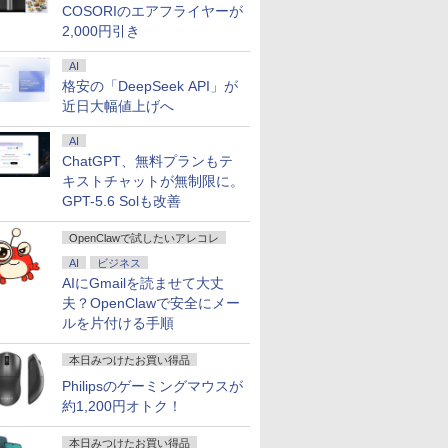
COSORIのエアフライヤーが
2,000円引き
AI
格安の「DeepSeek API」が
近日大幅値上げへ
AI
ChatGPT、無料プランもテ
キストチャットが無制限に。
GPT-5.6 Solも改善
OpenClawで試したいアレコレ
AI
ビジネス
AIにGmailを読ませて大丈
夫？OpenClawで安全にメー
ルを片付ける手順
本日みつけたお買い得品
Philipsのゲーミングマウスが
約1,200円オトク！
本日みつけたお買い得品