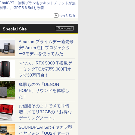
ChatGPT、無料プランもテキストチャットが無
制限に。GPT-5.6 Solも改善
もっと見る
Special Site
Amazon プライムデー過去最
安! Anker注目プロジェクタ
ー3モデルを使ってみた
マウス、RTX 5060 Ti搭載ゲ
ーミングPCが7万5,000円オ
フで30万円台！
鳥肌ものの「DENON
HOME」サウンドを体感し
た！
お値段そのままでメモリ倍
増！メモリ32GBの「お得な
ゲーミングノート」
SOUNDPEATSのイヤカフ型
イヤフォン「UU2イヤーカ