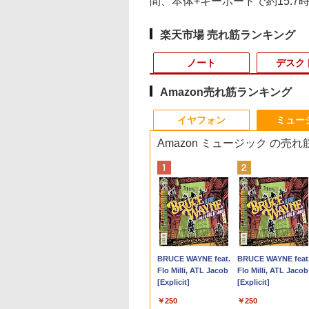
間、本体+キーボードで約15.7
楽天市場 売れ筋ランキング
ノート
デスク
Amazon売れ筋ランキング
10
10
10
1
1
1
1
2
2
2
2
イヤフォン
ミュー
Amazon ミュージック の売
値引／デスクトップPC デスクトップ パソ
モニター 17インチ
品】【楽天1
巻】 キングダム 1-
【送料無料】TF: HP
中古 フルHD 13.3イン
DIME (ダイム) 2026年
【★最大100%ポイン
【おまかせPC】 デス
厳選大手メーカー 中古
キングダム 80 （ヤン
中古パソコン | HP |
PHILIPS モニター 23
信じていた仲間達に
【★最大100%ポイ
rei5 ビジネス Windows11 SSD500GB メ
SA対応 壁掛け ノン
】ノートパソコン
巻セット （ヤングジ
E243i ワイド液晶モニ
チ TOSHIBA
11月号 [雑誌] 【特集:
ト】【新生活応援・
クトップパソコン
パソコンモニター 液晶
グジャンプコミック
ProDesk 600 G4 SF 
インチ 243V5 VAパ
ンジョン奥地で殺さ
ト】【新生活応援・
年保証 安い 激安 オフィス業務 事務作業 デス
 HDMI VGA VA
第13世代CPU搭載
プコミックス） [
ター 23.8インチ
dynabook G83KV
踊る大捜査線】
2026】【Office 2019
Win11搭載 省スペース
モニター シークレット
ス） [ 原 泰久 ]
Windows11 | デス
ル 1920x1080 フルH
かけたがギフト『無
2026】【Office 201
ック 新品 動画視聴 おしゃれ レビュー特
ル SXGA
トPC Office付き
久 ]
WUXGA(1920x1200) 入
Windows11 10コア 卓
H&B】富士通
型 第8世代Core i5 /
22インチ ワイド
ップ | 一年保証 | 第
HDMI スピーカー内
ガチャ』でレベル999
H&B】NEC VersaPr
,800
,800
,870
￥7,980
￥35,189
￥1,300
￥9,999
￥19,800
￥5,800
￥770
￥39,980
￥6,600
￥792
￥9,999
み★
0×1024 4:3 液晶デ
トパソコン 初心者
力端子
越性能 第12世代Core
MU937/Celeron 3865U/
8GB以上 / SSD/HDDス
epson dell nec 富士通
代 | Core i5 8500
中古ディスプレイ
の仲間達を手に入れ
第4世代 Core i5/メ
Anker Soundcore
BRUCE WAYNE feat.
Anker Soundcore
BRUCE WAYNE feat
プレイ PCモニタ
Windows11 初期
『HDMI/Displayport/D-
i5-1235U 16GB 爆速
メモ
トレージ選択式 有名メ
acer io-data 等 中古モ
3.0(〜最大4.1)GHz |
元パーティーメンバ
4GB/8GB/16GB/SS
P40i ブラック
Flo Milli, ATL Jacob
P31i ブラック
Flo Milli, ATL Jacob
サブモニター 防犯
済 Webカメラ
Sub』 高さ調整・ピボ
NVMe式256GB-SSD
リ:4GB/8GB/SSD:128GB/256GB/512GB/1T
ーカー（DELL HP 富士
ニター 22 pcモニター
MEM:16GB |
と世界に復讐＆『ざ
型/USB 3.0/DVD/S
[Explicit]
[Explicit]
ラ 監視モニター
om 日本語キーボー
ット チルトスリムベゼ
カメラ 無線Wi-Fi6 リ
型/フル
通 NEC レノボ）から
液晶ディスプレイ 液晶
SSD:512GB(新品) |
ぁ！』します！【電
ードスロット/Wi-
￥7,990
￥5,990
 受付 薄型 軽量
4.1型 Intel
ルデザイン 24型ノング
カバリ Office付き
HD/wifi/HDMI/USB3.0/
ご提供 中古 省スペース
モニタ pcモニタ ワイ
DVDマルチ | 無線LA
書籍】
Fi/Office/無線マウ
￥250
￥250