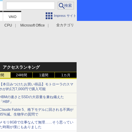
Impress サイト
全カテゴリ
CPU
Microsoft Office
アクセスランキング
時間
24時間
1週間
1カ月
【本日みつけたお買い得品】モトローラのスマ
ホが約1万7,000円で購入可能
HBMの速さとSSDの大容量を兼ね備えた
「HBF」
Claude Fable 5、格下モデルに回される不満が
85%減。生物学の質問で
メモリ8GBで仕事なんて無理……そう思ってい
た時期が僕にもありました