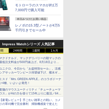
モトローラのスマホが約1万
7,000円で購入可能
本日みつけたお買い得品
レノボの15.3型ノートが4万5
千円引きでセール中
Impress Watchシリーズ 人気記事
時間
24時間
1週間
1カ月
マクドナルド、マックデリバリーの朝マックの
最低注文料金が500円値上げ。8月18日より
1,500円から受付
ユニクロ、今日から「お盆特別セール」。涼感
シアサッカーワンピース待望値下げ、撥水ギア
ショーツは1990円に
ミスド「Mrs. GREEN APPLE」のコラボドーナ
ツ4種、いよいよ発売！
老舗のマウスユーティリティ「チューチューマ
ウス」がAIの力を借りて15年ぶりに復活／64bit
化、Windows 10/11、「Chrome」も走り回
【家電レビュー】手ごわい雑草との戦い、コメ
る。復活記念で2026年末まで500円
リの草刈機で完全勝利 掃除機感覚で使えた