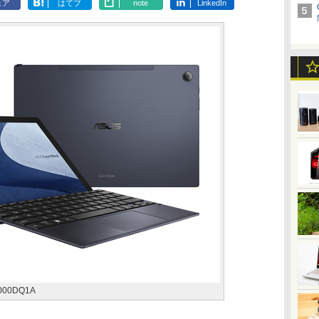
ェア
はてブ
note
LinkedIn
3000DQ1A