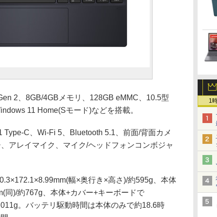
en 2、8GB/4GBメモリ、128GB eMMC、10.5型
1
indows 11 Home(Sモード)などを搭載。
e-C、Wi-Fi 5、Bluetooth 5.1、前面/背面カメ
ー、アレイマイク、マイク/ヘッドフォンコンボジャ
172.1×8.99mm(幅×奥行き×高さ)/約595g、本体
74mm(同)/約767g、本体+カバー+キーボードで
同)/約1,011g。バッテリ駆動時間は本体のみで約18.6時