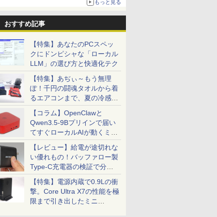
もっと見る
おすすめ記事
【特集】あなたのPCスペッ
クにドンピシャな「ローカル
LLM」の選び方と快適化テク
【特集】あぢぃ～もう無理
7
7
7
8
8
8
7
9
9
9
10
10
10
ぽ！千円の闘魂タオルから着
るエアコンまで、夏の冷感グ
ッズ一挙紹介
【コラム】OpenClawと
Qwen3.5-9Bプリインで届い
てすぐローカルAIが動くミニ
PC「SER9 Pro」
INISFORUM BD895i SE/BD775i SE
レイ ア
音が聞け
Yoothi 互換品 液晶
送料無料【中古】アオ
レビュー投稿 5年保証
24G4/11 23.8インチ フ
継体天皇 六世紀に現れ
楽天ランキング1位★
＼マラソン限定値引／デスクトップPC デスク
液晶モニター 17インチ
【新品】【楽天1
【全巻】 キングダム 1-
【送料無料】
中古 フルHD
DIME (ダイ
【レビュー】給電が途切れな
PA#ABJ:Win10)
ーボード 、AMD Ryzen 9 8945HX /Ryzen 7
ータ
ずかん
14.0インチ 富士通
アシ 1〜40巻 までの全
｜MS Office 2024
ルHD 180Hz ゲーミン
た世襲王権の「始祖
三年保証 新品 ノート
コン 第14世代 corei5 ビジネス Windows11 S
VESA対応 壁掛け ノン
位！】ノートパソコン
79巻セット （ヤングジ
E243i 
チ TOSHI
11月号 [雑
い優れもの！バッファロー製
-1.6GHz
ミングPC、 DDR5+PCIe 4.0 SSDスロッ
B [液晶デ
き
FUJISTU FMV
巻セット ビッグコミッ
H&B 搭載｜中古ノー
グモニター FastIPS
王」 （中公新書） [ 河
パソコン パソコン
モリ 16GB 1年保証 安い 激安 オフィス業務 
グレア HDMI VGA VA
新品第13世代CPU搭載
ャンプコミックス） [
ター 23.8
dynabook
踊る大捜査
Type-C充電器の検証で分か
モリ
x16、M.2 2230 key Eスロット 、2.5G
.8型/ブラ
LIFEBOOK WU2/J
クス 小林有吾 小学館
トパソコン
1ms(GTG)
内春人 ]
Office付き
クワーク 高スペック 新品 動画視聴 おしゃれ
パネル SXGA
ノートPC Office付き
原 泰久 ]
WUXGA(19
Windows
￥12,800
￥24,200
￥29,800
￥13,591
￥1,100
￥34,680
￥88,350
￥14,800
￥29,800
￥56,870
￥7,980
￥35,189
￥1,300
ったこと
6GB/フル
2.1/DP1.4/USB-C 3画面出力 ベアボーンキッ
フレームレ
FMVUH04002 対応 30
（青年コミック）
Windows11 Office付
Windows11搭載
典あり★本体のみ★
1280×1024 4:3 液晶デ
ノートパソコン 初心者
力端子
越性能 第1
【特集】電源内蔵で0.9Lの衝
チ [訳あり
ピン 1920x1200
｜テンキー DVD 搭載
14/15.6インチ型ワイド
ィスプレイ PCモニタ
向け Windows11 初期
『HDMI/Dis
i5-1235U
撃。Core Ultra X7の性能を極
頃購入
WUXGA IPS LED LCD
｜Core i5 第7世代 メ
液晶 フルHD 第14世代
ー サブモニター 防犯
設定済 Webカメラ
Sub』 高
NVMe式25
限まで引き出したミニ
液晶ディスプレイ 修理
モリ 8GB SSD 256GB
CPU intel N3450 Core
カメラ 監視モニター
zoom 日本語キーボー
ット チル
カメラ 無線W
PC「GPD BOX」
交換用液晶パネル
｜店長厳選 Lenovo
i5 i7 メモリ
店舗 受付 薄型 軽量
ド 14.1型 Intel
ルデザイン 
カバリ Off