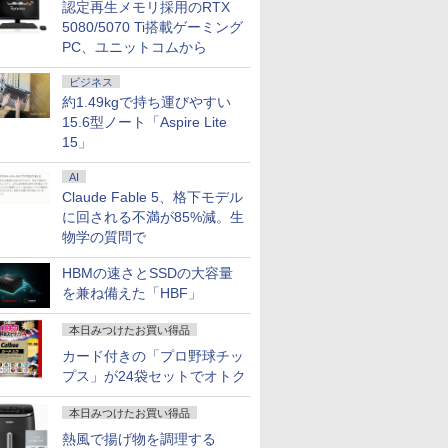
認定再生メモリ採用のRTX
5080/5070 Ti搭載ゲーミング
PC、ユニットコムから
ビジネス
約1.49kgで持ち運びやすい
15.6型ノート「Aspire Lite
15」
AI
Claude Fable 5、格下モデル
に回される不満が85%減。生
物学の質問で
HBMの速さとSSDの大容量
を兼ね備えた「HBF」
本日みつけたお買い得品
カード付きの「プロ野球チッ
プス」が24袋セットでオトク
本日みつけたお買い得品
熱風で揚げ物を調理する