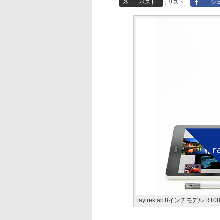
ポスト
リスト
シ
raytrektab 8インチモデル RT0