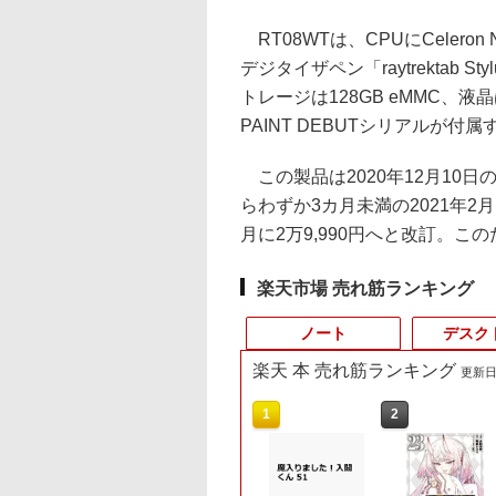
RT08WTは、CPUにCeleron N4
デジタイザペン「raytrektab 
トレージは128GB eMMC、液晶は
PAINT DEBUTシリアルが付属
この製品は2020年12月10日
らわずか3カ月未満の2021年2月
月に2万9,990円へと改訂。
楽天市場 売れ筋ランキング
ノート
デスク
楽天 本 売れ筋ランキング
更新日時
3
10
10
10
1
1
1
1
2
2
2
2