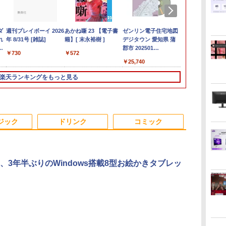
買
ダ
ザ
イント2倍&1500円オフ】【マウス
往復送料込！パソコン
週刊プレイボーイ 2026
【楽天1位!1,600円
価格重視訳あり ノート
モニター 23.8インチ
あかね噺 23 【電子書
【エントリーでポイント10倍】 【Bラ
【中古】 （訳あり商
PHILIPS フィリップス
ゼンリン電子住宅地図
【マラソンP5
【期間限定P1
モバイルモニ
転生したらス
く
れ
ッ
ーボード付属】デスクトップパソ
レンタル特価8Gモデル
年 8/31号 [雑誌]
OFFクーポン 8/4
パソコン Office付き 店
144Hz FHD pcモニタ
籍】[ 末永裕樹 ]
ンク】中古 デスクトップ PC HP Z2
品・バッテリー消耗・
24E2N2100/11 IPSパネ
デジタウン 愛知県 蒲
フクーポン】
ン】 【3年保証】
HAILESI S12
った件 クレ
5
限
モニ
古 パソコン Microsoft Office付
Core i3/8G/SSD/カメラ
20:00-8/11 01:59】
長おまかせ 東芝 富士
ー フリッカーレス
Tower G4 Win11 Pro Xeon E-2244G 4
モニタームラあり・本
ル採用 フルHD対応
郡市 202501
トパソコン
G6 DM SSD2
ンチ タッチパ
REVENGE（
￥730
￥572
9
ン
トレージ 最大1TB メモリ32GB
付き（4週間延長）
Xiaomi Monitor A24i
通 NEC DELL HP等
FullHD ブルーライト
コア メモリ32GB SSD 512GB NVMe
体キズあり・激安ご奉
23.8型ワイド液晶ディ
232140Z0U
Windows11 Pr
i3 Window
ッチペン対応
子書籍】[ カジ
800
￥7,700
￥12,580
￥7,800
￥10,980
￥59,800
￥11,900
￥11,480
￥25,740
￥24,500
￥39,600
￥11,999
￥792
電
て
Pフ
i5 第8世代 HP Prodesk 400 G5
【Office2024セット】
2026 ディスプレイ
Celeron 初めてパソコ
カット ノングレア デ
HDD 1TB Quadro P2200 ワークステ
仕）ノートパソコン /
スプレイ 5年間フル保
付き Lenovo
返品 送料無
ディスプレイ
e
ー
 デ
 デスクトップ 中古パソコン
インストール済※この
1080P 23.8インチ
ンを使う方や初心者向
ィスプレイ HDMI
ーション エイチピー
DELL Latitude 3500 /
証 ブラック 単品購入
ThinkPad L
コン 中古パ
1920x1280 フ
楽天ランキングをもっと見る
ま
ブモ
dows11 Pro pc デスクトップPC
商品はレンタルです。
144Hzリフレッシュレ
け メモリ4GB
144hz pcモニター
第8世代Corei3 /
のみ可（同一商品であ
代 Core i5 
コン デスクト
比率 100％s
Bラ
）
モニ
販売品ではありませ
ート sRGB99% 1670
HDD320GBまたは
Adaptive-Sync ブラッ
SSD256GB / メモリー
れば複数購入可） クレ
高速SSD256G
OFFICE付き
域 高輝度300n
日
 大
ニタ
ん。ご了承下さい。
万色 300nits ΔE＜1 低
SSD128GB
ク MAXZEN
8GB / Windows11 /
ジットカード決済 代金
ンチ Bluetoo
対応 OTG対
PS
ブルーライト 大画面
Windows11/10 OS選
MJM24IC01
USB / SD / typeC /
引換決済のみ
カメラ Wi-F
ブルモニター 
pc
TÜV認証 目にやさしい
択可 WiFi オフィス付
MJM24IC02-F144 マク
Bluetooth / HDMI /
済み 送料無料
立型 スピー
ジック
ドリンク
コミック
調整可能なスタンド
き ノートPC 1ヶ月保証
スゼン
VGA / MS-office搭載
証
Switch2 PS5
VESA
中古パソコン 中古ノー
PC Mac iPho
トパソコン【中古】
、3年半ぶりのWindows搭載8型お絵かきタブレッ
.
Anker Soundcore
On My Road
by Amazon 炭酸水
ONE PIECE モノクロ
【2026年アップグレ
On My Road
by Amazon 天然水
HUNTER×HUNTER
Xiaomi シャオミ
BUGS LIFE
コカ・コーラ やかんの
スーパーの裏でヤニ吸