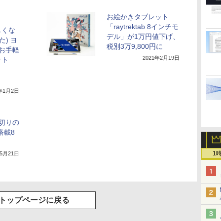
お絵かきタブレット
「raytrektab 8インチモ
しくな
デル」が1万円値下げ、
た) ヨ
税別3万9,800円に
お手軽
2021年2月19日
ット
1年1月2日
切りの
o搭載8
1
年5月21日
トップページに戻る