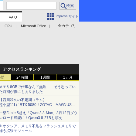
Impress サイト
全カテゴリ
CPU
Microsoft Office
アクセスランキング
時間
24時間
1週間
1カ月
メモリ8GBで仕事なんて無理……そう思ってい
た時期が僕にもありました
【西川和久の不定期コラム】
超小型11LにRTX 5080！ZOTAC「MAGNUS
ONE」最上位機の実力を探る
一部Fable 5超え「Qwen3.8-Max」8月12日ダウ
ンロード可能に！Qwen3.8-27Bも順次
キオクシア、メモリ不足をフラッシュメモリで
補う拡張モジュール