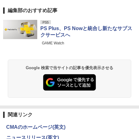
1】 税込送料無料 あす楽対応 即日発送
【公式限定2年保証】 モニター 23インチ
5
フルhd 高画質 100Hz VA ノングレア 非
編集部のおすすめ記事
【全品最大2500円OFFクーポン】【第8
5
￥18,990
光沢 スピーカー内蔵 3年保証 ディスプレ
世代 i7 高性能ビジネス PC】 Core i7 第
イ パソコンモニター PCモニター フルハ
薬屋のひとりごと 17巻 (デジタル版ビッグガ
8世代 Dell OptiPlex 3060 SFF Office付
PS5
イビジョン 21インチ 液晶モニター アイ
ンガンコミックス)
き Win11 メモリ16GB/32GB SSD256G
PS Plus、PS Nowと統合し新たなサブス
リスオーヤマ DT-JF * 安心延長保証対象
B/512GB/1TB USB3.0 WIFI子機付 DVD
クサービスへ
Panasonic Let's note CF-LV7 軽量 14
HDMI DisplayPort 2画面出力 中古パソ
￥770
5
型 FHD(1920×1080)ノートパソコン 第8
コン pc デスクトップPC 本体
￥16,820
GAME Watch
世代 Core i5/メモリ 8GB/SSD 256GB/W
EBカメラ/WIFI/HDMI/VGA win11&office
￥41,999
2019搭載整備済み品/送料無料
異世界居酒屋「のぶ」(22) (角川コミックス・
エース)
Google 検索で当サイトの記事を優先表示させる
￥22,500
￥832
ONE PIECE モノクロ版 115 (ジャンプコミッ
クスDIGITAL)
関連リンク
￥594
CMAのホームページ(英文)
ニュースリリース(英文)
HUNTER×HUNTER モノクロ版 39 (ジャンプ