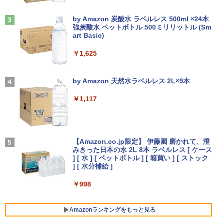
メモリ8GB SSD240GB以上 15.6インチ
ノングレア MAXZEN JM22CH02
おまかせ Wi-Fi 初期設定済 すぐ使える 9
Anker Soundcore Liberty 5 ミッドナイトブ
見知らぬ糸
￥34,800
￥20,585
0日保証 送料無料
ラック
by Amazon 炭酸水 ラベルレス 500ml ×24本
￥9,480
強炭酸水 ペットボトル 500ミリリットル (Sm
￥250
art Basic)
￥15,980
￥14,990
【エントリーでポイント100％還元チャ
3
￥1,625
ンス】GMKtec G10 ミニPC【AMD Ryz
【3年保証】PS5対応 23.8型 液晶モニタ
3
en 5 3500U DDR4 16GB 512GB/256GB/
ー フルHD IPS リフレッシュレート 100H
オレンジページ 2026 10/17号増刊＜グレ
4
エントリーで最大10倍！充実機能ノート
1T SSD】4C/8T 3.7GHz 64GB 16T拡張
z VESA 対応 スピーカー HDMI VGA モニ
【2026年アップグレード版】AOKIMI ワイヤ
On My Road (Stadium ver.)
ー＞ [雑誌]
3
パソコン テンキー/DVD/WEBカメラ内蔵
Windows11 Pro 8K/4K 3画面出力 LAN *
ター 液晶 液晶モニター 液晶ディスプレ
レスイヤホン bluetooth イヤホン V12 小型
by Amazon 天然水ラベルレス 2L×9本
第8世代Core i3/i5 Core i7 最大メモリ16
2 WiFi5 Bluetooth5.0 Nucbox みにpc
イ 23.8インチ パソコンモニター 新品 Fe
軽量 ブルートゥースHi-Fi 最大36時間再生 ぶ
￥250
￥1,689
GB 新品SSD256GB 東芝 NEC有名メー
Ryzen 5 N95/N97/N100/4300U/N150よ
uVision FSID24BF0SI フュービジョン
るーとゅーす コードレス ENCノイズキャン
￥1,117
カー15.6型 DVD内蔵 15.6インチ HDMI P
り高性能
ゲーミングモニター
セリング 自動ペアリング Type-C充電 マイク
olaris Office搭載 最新MicrosoftOffice2
付き 防水 タッチ式音量調整 スポーツ/通勤/通
024可 Windows11 長期保証 中古PC
学/WEB会議(ホワイト)
￥61,999
￥10,980
On My Road (Stadium ver.)
細胞の分子生物学 [ 中村 桂子 ]
5
￥18,000
￥1,964
【Amazon.co.jp限定】 伊藤園 磨かれて、澄
みきった日本の水 2L 8本 ラベルレス [ ケース
￥250
￥22,000
【中古ゲーミングPC】ドスパラ GALLE
アイリスオーヤマ △ポータブルモニター
] [ 水 ] [ ペットボトル ] [ 箱買い ] [ ストック
4
4
RIA RT5 / GeForce GTX 1660 / Ryzen 5
15.6インチ DP-EF164S-B ブラック
Xiaomi シャオミ REDMI Buds 8 Lite ワイヤ
] [ 水分補給 ]
良品 フルHD 13.3インチ TOSHIBA dyna
2600 / 16GB / M.2 SSD 256GB + HDD 1
レスイヤホン Bluetooth 5.4 ノイズキャンセ
4
book G83/M / Windows11/ 高性能 第8
TB / Windows11
リング ANC 36時間再生
￥13,068
￥998
世代Core i5-8250u/ 8GB/ 爆速NVMe式2
56GB-SSD/ カメラ/ 無線/ リカバリ/ Offi
￥49,980
￥3,480
ce付/ Win11【中古ノートパソコン 中古
Amazonランキングをもっと見る
パソコン 中古PC Office付きWindows1