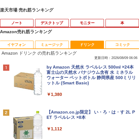
楽天市場 売れ筋ランキング
ノート
デスクトップ
モニター
本
Amazon売れ筋ランキング
イヤフォン
ミュージック
ドリンク
コミック
【マラソン限定価格】中古 NEC Lavie N
【訳あり品】中古パソコン | NEC | Mate
【マラソンセール期間中ポイント5倍】
【 限定生産・特典つき 】YUZURU2027
1
1
1
1
Amazon ドリンク の売れ筋ランキング
S700/NAB Core i7 8565U 第8世代CPU
MKM34B-1 | Windows11 | デスクトップ
【まとめ買いでお得】 中古モニター 18.5
羽生結弦カレンダー壁掛け版 [ 能登 直 ]
メモリ8GB SSD480GB+SSD16GB[Opta
| 一年保証 | 第7世代 | Core i5 7500 3.4
インチ WXGA 1366x768 ノングレア DE
更新日時：2026/08/09 06:06
neMemory]内蔵 15インチ フルHD Wind
(〜最大3.8)GHz | MEM:8GB | SSD:256G
LL E1916H DisplayPort VGA ケーブル
￥5,170
Anker Soundcore P40i オフホワイト
BRUCE WAYNE feat. Flo Milli, ATL Jacob
by Amazon 天然水 ラベルレス 500ml ×24本
ows11 Home WEBカメラ 無線LAN テン
B | DVD-ROM | 無線LAN:あり | Win11Pr
付き サブモニターにおすすめ 動作確認済
[Explicit]
富士山の天然水 バナジウム含有 水 ミネラル
キー Blu-ray PC-NS700NAB 1年保証 レ
o64bit
み 30日保証 送料無料
ウォーター ペットボトル 静岡県産 500ミリリ
￥7,990
ビュー特典:WPS Office Bランク ノート
ットル (Smart Basic)
￥250
パソコン
￥10,000
￥3,900
夢をかなえるゾウ 子ども版1 おかしな
2
￥1,380
￥19,800
神様ガネーシャとひみつの教え [ 水野敬
也 ]
Anker Soundcore P31i ブラック
BRUCE WAYNE feat. Flo Milli, ATL Jacob
【エントリーでポイント10倍】 16GBメ
【期間限定10%OFFクーポン 8/12 10時
2
2
[Explicit]
【Amazon.co.jp限定】 い・ろ・は・す 2L P
モリ Quadro P620 グラボ付き ワークス
まで】 モニター 21.5型 液晶ディスプレ
￥1,650
ET ラベルレス ×8本
￥5,990
【マラソンセール期間中ポイント5倍】中
テーション 中古 Aランク 良品 Win11 Pr
イ ベゼル ディスプレイ 液晶モニター PC
2
￥250
古ノートパソコン メーカーが選べる 型番
o Xeon E3 DELL Precision 3420 256G
モニター 壁掛け フリッカーレス FreeSy
￥1,112
おまかせ コスパ重視 Windows11 第8世
B SSD 500GB HDD DVD 省スペース デ
nc 21.5インチ 角度調節 FullHD ブルー
代 / 第10世代 Core i3 / i5 / i7 選択可能
スクトップパソコン 中古PC
ライトカット VAパネル VESAフル FHD
【中古】 ホルトハウス房子のお菓子
3