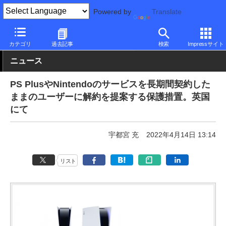
Powered by
Translate
PC Watch
市場
サービス
ソニー
カテゴリ
過去記事
検索
Impressサイト
ニュース
PS PlusやNintendoのサービスを長期間契約した
ままのユーザーに解約を提案する保護措置。英国
にて
宇都宮 充
2022年4月14日 13:14
リスト