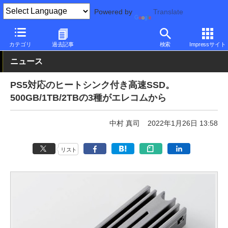
Powered by
Translate
PC Watch
半導体/周辺機器
SSD
その他
カテゴリ
過去記事
検索
Impressサイト
ニュース
PS5対応のヒートシンク付き高速SSD。
500GB/1TB/2TBの3種がエレコムから
中村 真司
2022年1月26日 13:58
リスト