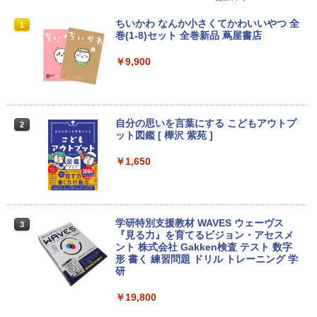
VETESA正規店 新品 ノートパソコン セ
【マラソン限定30%OFF】中古 DELL O
DELL デル E2417H LED液晶モニター 2
ちいかわ なんか小さくてかわいいやつ 全
1
1
1
1
ール office付き windows11 マウスセッ
ptiPlex 3060 Micro D10U Core i5 8400
3.8インチワイド ブラック 1920×1080
巻(1-8)セット 全巻新品 蔦屋書店
ト PC 14型 Celeron N3350/J3355 メモ
T 第8世代CPU メモリ8GB SSD256GB
（フルHD） 16:9 IPSパネル LEDバック
リ8GB/12GB SSD128GB/256GB/512G
Windows11Home 1年保証 レビュー特
ライト付 非光沢 ノングレア 液晶ディス
￥9,900
B/1TB 安い 格安 ラップトップ
典：WPS Office Bランク パソコン デス
プレイ ディスプレイポート VGA【中
クトップパソコン デル 中古パソコン 中
古】
古デスクトップパソコン PC
￥31,480
￥5,300
￥24,800
自分の思いを言葉にする こどもアウトプ
2
ット図鑑 [ 樺沢 紫苑 ]
【エントリーでポイント10倍】 ノートパ
2
ソコン 中古 Bランク Win11 Pro カメラ i
送料無料！！【あきばお〜】モバイル モ
￥1,650
2
5 第10世代 dynabook G83/FU 8GBメモ
【★最大100%ポイント】HP EliteDesk
ニター 車載 オンダッシュ 7インチ IPS ポ
2
リ 256GB SSD 13.3インチ 軽量ノートパ
600/800 G2 SFF 第6世代 Corei7-6700
ータブル ディスプレイ HDMI【smtb-u】
ソコン Wi-Fi6 軽い B5 ダイナブックノー
メモリ8GB 高速新品 SSD256GB+HDD5
トパソコン windows11pro win11pro 初
00GB Windows11 DVDマルチドライブ
￥6,000
期設定済 office付き 中古ノートPC
正規版Office付き Windows10 変更可 V
学研特別支援教材 WAVES ウェーヴス
3
GA DisplayPort HDMI 2画面同時出力可
『見る力』を育てるビジョン・アセスメ
能 中古パソコン デスクトップ
￥34,800
ント 株式会社 Gakken検査 テスト 数字
形 書く 練習問題 ドリル トレーニング 学
【送料無料】TF: EIZO FlexScan EV245
3
￥35,999
研
0 2019年製 超狭額ベゼル 23.8型ワイ
ド フルHD（1920x1080）IPSパネル ノ
￥19,800
【長期保証付】Xiaomi シャオミ REDMI
ングレア(非光沢)【3ケ月保証】
3
Pad 2 6+128GB ラベンダーパープル 11