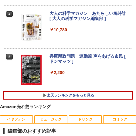
型Androidタブレット 6GB/128GB/WiFi
Dell OptiPlex 7040 SFF 第6世代 Core i
￥7,980
3
VHU5864JP
7 メモリ16GB SSD 512GB Office付き H
DMI Windows11 デスクトップPC 中古
大人の科学マガジン あたらしい鳩時計
4
パソコン
￥35,481
[ 大人の科学マガジン編集部 ]
モバイルモニター 15.6インチ モバイルデ
4
￥35,800
￥10,780
ィスプレイ 1920*1080 ポータブルモニタ
ー IPS液晶パネル ブルーカット 自立スタ
【展示品】 Lenovo ノートパソコン Ide
ンド VESA スピーカ内蔵 USBType-C ミ
4
apad Duet 560 Chromebook 13.3型 タ
ニHDMI Sw-itch/PS3/PS4/PS5/Xbox/PC
ッチパネル/ Snapdragon 7c Gen2/ メモ
【期間限定P15倍+最大10%OFFクーポ
4
リ 4GB/ eMMC 128GB/ Chrome OS/ Off
ン】 【3年保証】DELL デル OPTIPLEX
兵庫県政問題 運動篇 声をあげる市民 [
￥8,489
5
iceなし/ アビスブルー ストームグレー
3090 MICRO SSD256GB メモリ16GB C
ドンマッツ ]
ore i3 Windows 11 Pro 中古 アウトレッ
ト 返品 送料無料 中古デスクトップパソ
￥34,800
￥2,200
コン 中古パソコン デスクトップパソコン
液晶ディスプレイ 23インチ ディスプレ
5
デスクトップ PC ミニPC OFFICE付き
イ フィリップス 液晶モニター パソコン
モニター ゲーミングモニター PCモニタ
￥49,500
【新品】Windows11 ノートパソコン off
ー 23.8 1920×1080 HDMI D-Sub ブラッ
5
楽天ランキングをもっと見る
ice付き 15.6インチワイド液晶 フルHD I
ク スピーカー：なし 24E2N2100/11
ntel Pentium GOLD 6500Y メモリ12GB
Amazon売れ筋ランキング
新品SSD256GB USB3.0 HDMI 日本語配
￥11,480
列キーボード【NC15】
「楽天ランキング1位」 デスクトップパ
5
イヤフォン
ミュージック
ドリンク
コミック
ソコン Windows11 Office付き パソコン
新品｜インテル 第14世代 Core i5-4590 i
￥39,800
5 i7-14700F｜ SSD 256GB～2TB｜メモ
編集部のおすすめ記事
リ 8～64GB DDR4/5｜ デスクトップPC