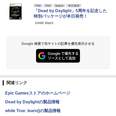
2年保証 激安 高性能 ゲーム 本体のみ PC
Anker Soundcore P40i オフホワイト
BRUCE WAYNE feat. Flo Milli, ATL Jacob
【Amazon.co.jp限定】 い・ろ・は・す 2L P
薬屋のひとりごと 17巻 (デジタル版ビッグガ
PS5
PS4
Switch
本日発売
高スペッ 初期設定済み
[Explicit]
ET ラベルレス ×8本
ンガンコミックス)
「Dead by Daylight」5周年を記念した
￥5,990
特別パッケージが本日発売！
￥45,700
￥250
￥1,001
￥770
GAME Watch
Anker Soundcore P31i ブラック
BRUCE WAYNE feat. Flo Milli, ATL Jacob
by Amazon 天然水 ラベルレス 500ml ×24本
異世界居酒屋「のぶ」(22) (角川コミックス・
[Explicit]
富士山の天然水 バナジウム含有 水 ミネラル
エース)
Google 検索で当サイトの記事を優先表示させる
ウォーター ペットボトル 静岡県産 500ミリリ
￥4,990
ットル (Smart Basic)
￥250
￥832
￥1,380
Anker Soundcore Liberty 5 ミッドナイトブ
On My Road (Stadium ver.)
HUNTER×HUNTER モノクロ版 39 (ジャンプ
ラック
コミックスDIGITAL)
by Amazon 天然水ラベルレス 2L×9本
￥250
関連リンク
￥14,990
￥572
￥1,117
Epic Gamesストアのホームページ
Dead by Daylightの製品情報
【2026年アップグレード版】AOKIMI ワイヤ
On My Road (Stadium ver.)
スーパーの裏でヤニ吸うふたり 9巻 (デジタル
レスイヤホン bluetooth イヤホン V12 小型
版ビッグガンガンコミックス)
by Amazon 炭酸水 ラベルレス 500ml ×24本
while True: learn()の製品情報
軽量 ブルートゥースHi-Fi 最大36時間再生 ぶ
強炭酸水 ペットボトル 500ミリリットル (Sm
￥250
るーとゅーす コードレス ENCノイズキャン
art Basic)