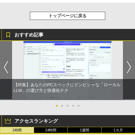
￥810
セリング 自動ペアリング Type-C充電 マイク
付き 防水 タッチ式音量調整 スポーツ/通勤/通
￥1,625
学/WEB会議(ホワイト)
トップページに戻る
BUGS LIFE
ONE PIECE モノクロ版 115 (ジャンプコミッ
￥1,964
クスDIGITAL)
コカ・コーラ やかんの麦茶 from 爽健美茶 ラ
ベルレス 650mlPET×24本
￥250
おすすめ記事
￥594
Xiaomi シャオミ REDMI Buds 8 Lite ワイヤ
￥1,653
レスイヤホン Bluetooth 5.4 ノイズキャンセ
リング ANC 36時間再生
￥2,980
【特集】あなたのPCスペックにドンピシャな「ローカル
LLM」の選び方と快適化テク
●
●
●
●
●
アクセスランキング
1時間
24時間
1週間
1カ月