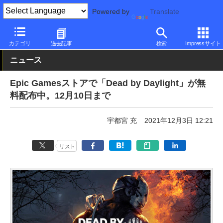
Powered by
Translate
PC Watch
ソフトウェア/アプリ
他ソフト/アプリ
ダウンロード
カテゴリ
過去記事
検索
Impressサイト
ニュース
Epic Gamesストアで「Dead by Daylight」が無
料配布中。12月10日まで
宇都宮 充
2021年12月3日 12:21
リスト