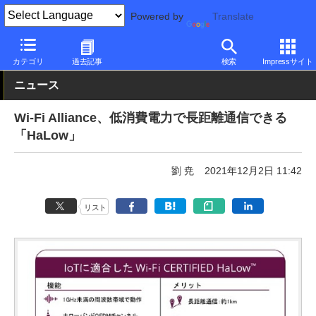
Powered by
Translate
PC Watch
市場
動向
その他
カテゴリ
過去記事
検索
Impressサイト
ニュース
Wi-Fi Alliance、低消費電力で長距離通信できる
「HaLow」
劉 尭
2021年12月2日 11:42
リスト