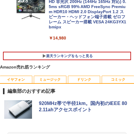
C パソコン テレワーク応援
HD 非光沢 200Hz (144Hz 165Hz 対応) 0.
5ms sRGB 99% AMD FreeSync Premiu
m HDR10 HDMI 2.0 DisplayPort 1.2 ス
￥45,980
ピーカー・ヘッドフォン端子搭載 ゼロフ
レーム スピーカー搭載 VESA 24KG3YX1
bmipx
￥14,980
楽天ランキングをもっと見る
Amazon売れ筋ランキング
イヤフォン
ミュージック
ドリンク
コミック
魔王城の料理番 〜コワモテ魔族ばかりだ
1
けど、ホワイトな職場です〜 6巻 【電
編集部のおすすめ記事
子書籍】[ ワイエム系 ]
Anker Soundcore P42i (Bluetooth 6.1)【完
BRUCE WAYNE feat. Flo Milli, ATL Jacob
by Amazon 天然水 ラベルレス 500ml ×24本
薬屋のひとりごと 17巻 (デジタル版ビッグガ
920MHz帯で半径1km。国内初のIEEE 80
￥792
全ワイヤレスイヤホン/ウルトラノイズキャン
[Explicit]
富士山の天然水 バナジウム含有 水 ミネラル
ンガンコミックス)
2.11ahアクセスポイント
セリング 3.5 / マルチポイント接続 / 最大40時
ウォーター ペットボトル 静岡県産 500ミリリ
間再生 / コンパクト形状/持ち運びに便利 / IP5
ットル (Smart Basic)
￥250
￥770
5 防塵防水位規格/PSE技術基準適合】パープ
【送料無料】現代法律実務の諸問題 令和
2
ル
￥1,380
7年度研修版／日本弁護士連合会