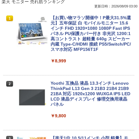
楽天 モニター 売れ筋ランキング
更新日時：2026/08/09 03:00
【期間限定破格金額！】新生活 新古品 W
【お買い物マラソ開催中！P最大31.5%還
1
1
in11搭載 パソコンノートパソコンoffice
元】五年保証 白 モバイルモニター 15.6
付き 初心者向けノートPC 初期設定済 1
インチ FHD 1920×1080 1080P Fast IPS
5.6型 インテル高速CPU ランダムで発送
パネル PU保護カバー付き 非光沢 1200:1
メモリ4GB～ 高速SSD1TB 最大 フルHD
高コントラスト 超軽量 640g スピーカー
Webカメラ zoom 軽量薄型 無線 型番更
内蔵 Type-C/HDMI 接続 PS5/Switch/PC/
新で在庫処分
スマホ対応 MFP156T1F
￥12,980
￥8,999
NEC VKL24X-4 15.6インチ Core i3 メモ
Yoothi 互換品 液晶 13.3インチ Lenovo
2
2
リ8GB SSD 256GB Office付き Webカメ
ThinkPad L13 Gen 3 21B3 21B4 21B9
ラ テンキー Windows11 ノートパソコン
21BA 対応 1920x1200 WUXGA IPS LED
中古パソコン
LCD 液晶ディスプレイ 修理交換用液晶
パネル
￥14,800
￥9,800
【★最大100%ポイント】【フルHD×WE
3
Bカメラ】東芝 G83/第8世代 Core i5/メ
【楽天1位 10.5/11インチ 小型 軽量】モ
3