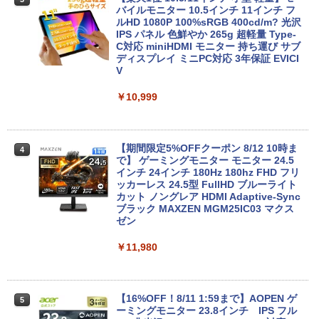
モリ:8GB/16GB/SSD:256GB/512GB/1T
バイルモニター 10.5インチ 11インチ フ
B/13.3型液晶/Wi-fi/Bluetooth/USB3.1/T
ルHD 1080P 100%sRGB 400cd/m? 光沢
ype-C/HDMI/中古PC 中古ノートパソコ
IPS パネル 色鮮やか 265g 超軽量 Type-
ン Windows11 Win11正式対応
C対応 miniHDMI モニター 持ち運び サブ
ディスプレイ ミニPC対応 3年保証 EVICI
V
￥26,800
￥10,999
HP ProBook 450 G6 15.6型大画面フルH
4
D テンキー 8世代Core i5-8265U NVMeS
SD512GB メモリ16GB Webカメラ内蔵
【期間限定5%OFFクーポン 8/12 10時ま
4
Type-C 指紋認証 HDMI Office Windows
で】 ゲーミングモニター モニター 24.5
11 送料無料 中古ノートパソコン
インチ 24インチ 180Hz 180hz FHD フリ
ッカーレス 24.5型 FullHD ブルーライト
カット ノングレア HDMI Adaptive-Sync
￥39,600
ブラック MAXZEN MGM25IC03 マクス
ゼン
￥11,980
【ランキング1位！】新品 ノートパソコ
5
ン VETESA Intel Celeron 6500Y メモリ
ー:8GB SSD:1TB最大 15.6インチ 15.6型
フルHD液晶 テンキー付き 日本語キーボ
ードwindows11搭載 office2024付き 初
【16%OFF！8/11 1:59まで】AOPEN ゲ
5
期設定済 IPS広視野角 無線機能 超軽量 P
ーミングモニター 23.8インチ IPS フル