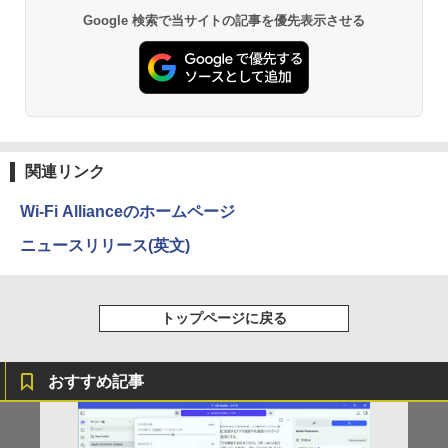
￥9,990
BRUCE WAYNE feat. Flo Milli, ATL Jacob
異世界居酒屋「のぶ」(22) (角川コミックス・
Google 検索で当サイトの記事を優先表示させる
￥8,030
[Explicit]
エース)
【Amazon.co.jp限定】 い・ろ・は・す 2L P
ET ラベルレス ×8本
Anker Soundcore P31i ピンク
￥250
￥832
￥1,112
￥5,990
【3千円以上送料無料】就業規則の法律実
3
務／石嵜信憲／平井彩
見知らぬ糸
ONE PIECE モノクロ版 115 (ジャンプコミッ
クスDIGITAL)
by Amazon 天然水ラベルレス 2L×9本
￥8,140
関連リンク
￥250
Anker Soundcore Liberty 5 ディープブルー
￥594
￥1,117
Wi-Fi Allianceのホームページ
￥14,990
ニュースリリース(英文)
ちいかわ なんか小さくてかわいいやつ
4
On My Road (Stadium ver.)
HUNTER×HUNTER モノクロ版 39 (ジャンプ
（4）なんか小さくてためになる豆本付き
コミックスDIGITAL)
by Amazon 炭酸水 ラベルレス 500ml ×24本
特装版 （プレミアムKC） [ ナガノ ]
強炭酸水 ペットボトル 500ミリリットル (Sm
￥250
トップページに戻る
art Basic)
【2026年アップグレード版】AOKIMI ワイヤ
￥572
￥2,420
レスイヤホン bluetooth イヤホン V12 小型
軽量 ブルートゥースHi-Fi 最大36時間再生 ぶ
￥1,625
るーとゅーす コードレス ENCノイズキャン
おすすめ記事
セリング 自動ペアリング Type-C充電 マイク
On My Road (Stadium ver.)
スーパーの裏でヤニ吸うふたり 9巻 (デジタル
【最大3％OFF】 【中古】 送料無料 ワイ
5
付き 防水 タッチ式音量調整 スポーツ/通勤/通
版ビッグガンガンコミックス)
ド版 俺たちのフィールド 全18巻 村枝賢
【Amazon.co.jp限定】 伊藤園 磨かれて、澄
学/WEB会議(ホワイト)
一 中古コミック 漫画 全巻セット マンガ
みきった日本の水 2L 8本 ラベルレス [ ケース
￥250
【中古】
] [ 水 ] [ ペットボトル ] [ 箱買い ] [ ストック
￥810