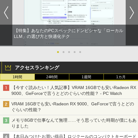
￥1,964
] [ 水分補給 ]
￥8,700
￥998
Xiaomi シャオミ REDMI Buds 8 Lite ワイヤ
レスイヤホン Bluetooth 5.4 ノイズキャンセ
【特集】あなたのPCスペックにドンピシャな「ローカル
リング ANC 36時間再生
LLM」の選び方と快適化テク
￥3,480
●
●
●
●
●
アクセスランキング
1時間
24時間
1週間
1カ月
【今すぐ読みたい！人気記事】VRAM 16GBでも安いRadeon RX
9000、GeForceで言うとどのぐらいの性能？ - PC Watch
VRAM 16GBでも安いRadeon RX 9000、GeForceで言うとどの
ぐらいの性能？
メモリ8GBで仕事なんて無理……そう思っていた時期が僕にもあ
りました
【本日みつけたお買い得品】ロジクールのコンパクトキーボード