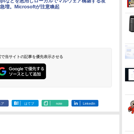
Scriptなどを悪用しローカルでマルウェア構築する攻
ク付き 防水 タッチ式
増。Microsoftが注意喚起
音量調整 スポーツ/通
勤/通学/WEB会議(ホ
ワイト)
ONE PIECE モノクロ
HUNTER×HUNTER
スーパーの裏でヤニ吸
版 115 (ジャンプコミ
モノクロ版 39 (ジャ
うふたり 9巻 (デジタル
ックスDIGITAL)
ンプコミックス
版ビッグガンガンコミ
DIGITAL)
ックス)
￥594
￥572
￥810
 検索で当サイトの記事を優先表示させる
ェア
はてブ
note
LinkedIn