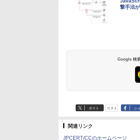
Java
撃手法が急
薬屋のひとりごと 17
異世界居酒屋「の
巻 (デジタル版ビッグ
ぶ」(22) (角川コミッ
ガンガンコミックス)
クス・エース)
￥770
￥832
Google
ポスト
リスト
シ
関連リンク
JPCERT/CCのホームページ