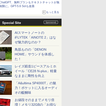
ChatGPT、無料プランもテキストチャットが無
制限に。GPT-5.6 Solも改善
もっと見る
Special Site
AIスマートノートの
iFLYTEK「AINOTE 2」はな
ぜ魅力的なのか？
鳥肌ものの「DENON
HOME」サウンドを体感し
た！
レイズ鍛造1ピースアルミホ
イール「CE28 N-plus」軽量
なままに剛性を向上
「A&ultima SP4000T」の魅
力！ポケットに入るオーディ
オの醍醐味
お値段そのままでメモリ倍
増！メモリ32GBの「お得な