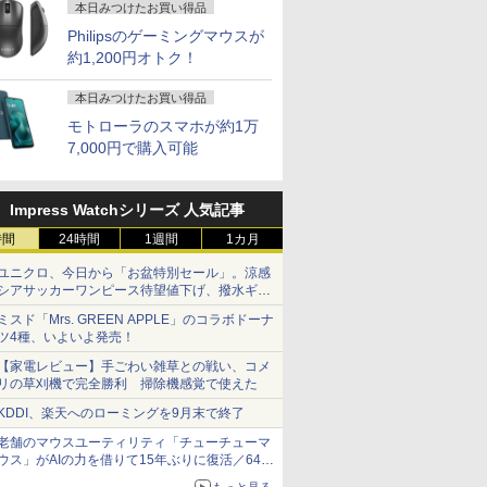
本日みつけたお買い得品
Philipsのゲーミングマウスが
約1,200円オトク！
本日みつけたお買い得品
モトローラのスマホが約1万
7,000円で購入可能
Impress Watchシリーズ 人気記事
時間
24時間
1週間
1カ月
ユニクロ、今日から「お盆特別セール」。涼感
シアサッカーワンピース待望値下げ、撥水ギア
ショーツは1990円に
ミスド「Mrs. GREEN APPLE」のコラボドーナ
ツ4種、いよいよ発売！
【家電レビュー】手ごわい雑草との戦い、コメ
リの草刈機で完全勝利 掃除機感覚で使えた
KDDI、楽天へのローミングを9月末で終了
老舗のマウスユーティリティ「チューチューマ
ウス」がAIの力を借りて15年ぶりに復活／64bit
化、Windows 10/11、「Chrome」も走り回
もっと見る