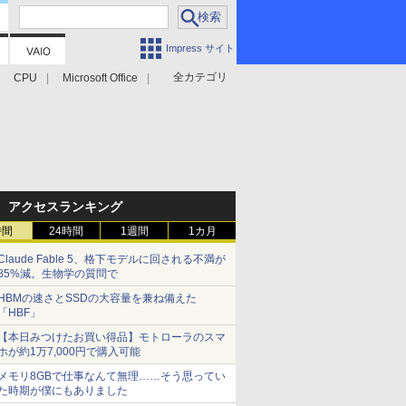
Impress サイト
全カテゴリ
CPU
Microsoft Office
アクセスランキング
時間
24時間
1週間
1カ月
Claude Fable 5、格下モデルに回される不満が
85%減。生物学の質問で
HBMの速さとSSDの大容量を兼ね備えた
「HBF」
【本日みつけたお買い得品】モトローラのスマ
ホが約1万7,000円で購入可能
メモリ8GBで仕事なんて無理……そう思ってい
た時期が僕にもありました