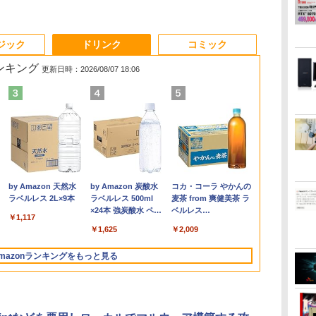
3
3
3
3
4
4
4
4
5
5
5
5
6
6
6
6
ジック
ドリンク
コミック
ランキング
更新日時：2026/08/07 18:06
選
%オ
28
【★最大100%ポイン
中古 モニター 23イン
【1500円OFFクーポ
薬屋のひとりごと 17巻
モバイルモニター 15.6
□■※ 【USB端子多数
ノートパソコン 新品
＼話題の編み図が大集
DELL OptiPlex 3060
レビュー投稿 5年保証
【期間限定10%OFFク
魔女と傭兵（9） 【電
【全品最大250
【中古】【O
Acer スタン
異世界居酒屋
5
ー
祐
ト】HP ProDesk 600
チ iiyama XU2390HS-
ン】【訳アリ】【WEB
【電子書籍】[ 日向夏 ]
インチ InnoView モバ
搭載!】 HP デスクトッ
Office付き 初心者向け
合！／【★作品集】ア
Micro【Core i5-
｜MS Office 2024
ーポン 8/12 10時ま
子書籍】[ 宮木真人 ]
クーポン】フ
付】 【 Xeon 
ニター 21.5イ
(22) 【電子書
イ
G2 SFF/第6世代 Core
B3 スリムベゼル AH-
カメラ＋フルHD】ノー
イルディスプレイ 自立
プPC ProDesk 600 G6
初期設定済 Win11 Pro
イアムオリーブ増刊号
8400T/8GB(DDR4)/500GB/Win11-
H&B 搭載｜中古ノート
で】 ゲーミングモニタ
ペックを余裕
2.8GHz / 8.00
フルHD 120H
川 夏哉 ]
￥770
￥792
選
世
i7/メモ
IPSパネル 解像度
トパソコン 中古パソコ
型 1920*1080 FHD ポー
SFF Corei5-10500/メ
日本語キーボード テレ
NO.1 ハマナカ
64bit】中古/送料無料 ※
パソコン Windows11
ー 24.5インチ FHD
額で】 東芝 T
HDD:4TB SA
1ms(VRB) HD
￥22,800
￥8,550
￥29,800
￥8,980
￥30,000
￥29,800
￥950
￥16,800
￥29,800
￥12,980
￥24,999
￥36,000
￥11,880
￥924
ー
GB
リ:4GB/8GB/16GB/SSD:128GB/256GB/512GB/1TB/DVD/DP/VGA/Wifi/2
1920x1080 応答速度
ン 13.3インチ
タブルモニター IPS液晶
モリ
ワーク応援 Celeron
沖縄、離島を除く
Office付｜テンキー
240Hz 1ms Fast IPSパ
Dynabook B5
ンチ×2 】 【
ミニD-Sub 1
.
Anker Soundcore
On My Road
by Amazon 天然水
【2026年アップグレ
On My Road
by Amazon 炭酸水
Xiaomi シャオミ
BUGS LIFE
コカ・コーラ やかんの
ス
画面出力/Office/中古 デ
5ms コントラスト比
SSD256GB メモリ8GB
パネル 薄型 軽量 持ち運
8GB/SSD256GB/DVD
N3350メモリー:8GB
DVD 搭載｜Core i5 第
ネル HDMI2.0×1
ンチ Intel Co
ネスホン パソ
ピーカー・ヘ
Liberty 5 ミッドナイ
(Stadium ver.)
ラベルレス 2L×9本
ード版】AOKIMI ワ
(Stadium ver.)
ラベルレス 500ml
REDMI Buds 8 Lite ワ
麦茶 from 爽健美茶 ラ
ン
レ
6イ
スクトップ デスクトッ
1000:1 入力端子 DVI
Core i5-1135G7 第11世
び 壁掛けに対応
マルチ/Win11 動作確認
高速SSD:512GB最大
7世代 メモリ 8GB SSD
DP1.4×1 Adaptive
代 メモリ8GB
用 電話機 本
端子 6軸カラ
￥250
トブラック
イヤレスイヤホン
×24本 強炭酸水 ペッ
イヤレスイヤホン
ベルレス
タ
プPC/Windows11
D-Sub HDMI 中古ディ
代 Microsoft Office付
Switch/PS3/PS4/PS5/Xbox
【中古】送料無料
laptop 14型液晶 Web
256GB｜店長厳選
Sync対応 フリッカー
SSD256GB/5
証(パネルは1
￥250
￥1,117
￥250
水
bluetooth イヤホン
トボトル 500ミリリ
Bluetooth 5.4 ノイズ
650mlPET×24本
対
スプレイ PCモニター
き Windows11 東芝
One/PC/スマ
カメラ USB 3.0
Lenovo ThinkPad
フリー ブルーライトカ
Windows11 O
EK221QJ0bm
￥14,990
￥1,964
￥1,625
￥3,480
￥2,009
V12 小型軽量 ブルー
ットル (Smart
キャンセリング ANC
】
PCディスプレイ 液晶
dynabook G83 中古
ホ/USBType-C/標準
miniHDMI 無線機能
15.6型 Bluetooth Wi-
ット モニター ディス
2019 H&B Wi
トゥースHi-Fi 最大
Basic)
36時間再生
中
ディスプレイ 液晶モニ
PC パソコン ノートPC
HDMI対応【選べる種
Bluetooth 超軽量大容
Fi 無線｜中古 パソコン
プレイ MAXZEN
DVD 中古 P
mazonランキングをもっと見る
36時間再生 ぶるーと
ター rankC
SSD1TB メモリ16GB
類】タッチ/ケース付
量バッテリー ノート
中古PC Word Excel
MGM25IC04-F240
トPC中古ノ
ゅーす コードレス
軽量 薄型 ダイナブック
き/4Kタイプ
PC在宅勤務14Q8H
ン 中古パソコ
ENCノイズキャンセ
リング 自動ペアリン
グ Type-C充電 マイ