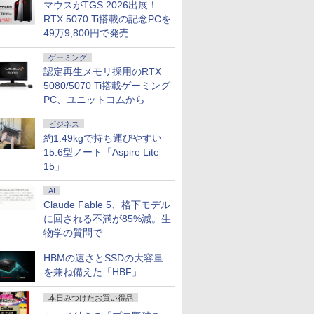
マウスがTGS 2026出展！
RTX 5070 Ti搭載の記念PCを
49万9,800円で発売
7
7
7
7
8
8
8
8
9
9
9
9
10
10
10
10
ゲーミング
認定再生メモリ採用のRTX
5080/5070 Ti搭載ゲーミング
PC、ユニットコムから
ビジネス
0円OFF
S無】【鍵
ダードモ
「のぶ」
【最強配送対応で最短
Dell OptiPlex 3060
【いたわりセット付
【1500円OFFクーポ
Dynabook dynabook
【エントリーでポイン
【令和8年度】 いちば
【お買い物マラソ開催
超得10％OFF｜fujitsu
「28%クーポンで
【期間限定10%OFFク
町人Aは悪役令嬢をど
【★最大10
＼11日ま
【縦画面対
BARFOUT!
約1.49kgで持ち運びやすい
余裕のス
E-2314
ンチ VA
籍】[ 蝉
翌日到着!!】 Ingnok モ
SFF 第8世代 Core i5
き】1年をおいしくすこ
ン】【WEBカメラ搭
B65/HS (Win11x64) 中
ト100％還元のチャン
んやさしい ITパスポー
中！P最大31.5%還
u758｜最大180日保証
97,848円」GEEKOM
ーポン 8/12 10時ま
うしても救いたい〜ど
ト】【新生
ゲーミングP
ー内蔵】 Del
EDITION 
15.6型ノート「Aspire Lite
のある金
GB /
z
バイルモニター 15.6イ
メモリ16GB SSD
やかに過ごす養生手帳
載&フルHD】ノートパ
古 Core i5-
ス】GMKtec M5 Ultra
ト 絶対合格の教科書＋
元】5年保証/Type-
｜フルHD｜中古ノー
A7 Max ミニPC AMD
で】 ゲーミングモニタ
ぶと空と氷の姫君〜
2026】【Off
ット 新品 R
液晶モニタ
AUTUMN 20
15」
OSHIBA
TA 3.5イ
MI 1.4
ンチ モバイルディスプ
512GB Office付き
2027 （インプレス手帳
ソコン 中古パソコン
2.4GHz(1135G7)/メモ
ミニPC AMD Ryzen 7
出る順問題集 [ 高橋 京
C/100Hz 24インチ モ
トパソコン｜
Ryzen 9 7940HS搭載
ー 27インチ FHD
10【電子書店共通特典
H&B】富士
Ryzen7 5
E2425HSM
TRAVEL 
￥11,980
￥36,800
￥3,080
￥23,800
￥31,900
￥86,248
￥1,815
￥11,999
￥35,800
￥135,900
￥13,980
￥726
￥32,800
￥149,800
￥16,398
￥1,870
54 15.6イ
 中古 ビジ
5ピン ス
レイ FHD 非光沢 A+ス
HDMI Windows11 デス
2027） [ 久保奈穂実 ]
14インチ SSD128GB
リ
7730U 8コア 16スレッ
介 ]
ニター USB-C IPSパネ
Windows11 office付
【8745HS/H255より上
240Hz 1ms Fast IPSパ
イラスト付】 【電子書
LIFEBOOK 
16GB SSD
HD IPS
（Snow M
AI
re i3 第4世
コン 業務
ッドホン
クリーン IPS液晶パネル
クトップPC 中古パソ
メモリ8GB Core i5 第
8GB/SSD256GB/DVD
ド MAX4.5G 16GB
ル スピーカー内蔵
｜Core i5 第8世代｜メ
位】Radeon 780M(単
ネル HDMI2.0×1
籍】[ 目黒三吉 ]
世代 Core 
Windows
レート 100
ウンズブッ
/16GB
体】
ー 3年保
USBType-C miniHDMI
コン
8世代 Microsoft
Claude Fable 5、格下モデル
マルチ/15.6インチ/Wi-
DDR4 512GB M.2 2280
HDR10 Adaptive
モリ8GB SSD256GB
体GPU級性能)｜
DP1.4×1 Adaptive
リ:8GB/M.2
ップPC WPS
応 スピーカ
12GB/1TB
年)
スタンド付き
Office付き
Fi6対応 [C:並品] 2022
SSD デスクトップPC
Sync VESA対応 チル
｜Microsoft
128GB DDR5拡張可能
Sync対応 フリッカー
NVMe:128G
き 1年保証 
DisplayP
に回される不満が85%減。生
ffice
ix
PS4/PS5/Switch/PC/Mac
Windows11 NEC
年頃購入
4K Bluetooth5.2 デュ
ト調整可 オフィス用
office2019付｜Webカ
｜USB4×2｜4画面8K
フリー ブルーライトカ
fi/Bluetoot
SSD 高性
ター 液晶
物学の質問で
Fi VGA
など対応
Versapro VM-7 ノート
アル2.5G LAN
PCモニター フレーム
メラ搭載｜15.6インチ
｜デュアル2.5G LAN
ット モニター ディス
FHD/Web
編集 VTub
ー 液晶デ
C 中古ノー
パソコン 中古 PC パソ
Windows11 Pro 最大
レス Type-C/HDMIポ
テンキー付｜パソコン
｜3年保証｜Win11 Pro
プレイ MAXZEN
ラ/HDMI/US
ーツ 初心
デル 23.
HBMの速さとSSDの大容量
ートパソコ
コン 中古ノートPC
64GB 16TB拡張 コン
ート 高画質 FHD フル
｜ノートパソコン｜中
｜在宅/クリエイター/
MGM27IC04-F240
C/USB3.2
グパソコン
ンモニター
を兼ね備えた「HBF」
ン
SSD1TB メモリ16GB
パクト 静音 省スペース
HD 液晶モニター
古パソコン｜ノート
ゲーミング向け mini
古PC 中古
プパソコン
新品
NucBox
Minifire MF24X3C
PC｜オフィス付
pc 16GB+1TB
ン Window
荷】
本日みつけたお買い得品