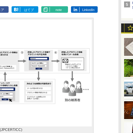
ェア
はてブ
note
LinkedIn
CERT/CC)