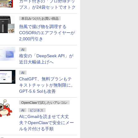
カード付きの「プロ野球チッ
プス」が24袋セットでオトク
本日みつけたお買い得品
熱風で揚げ物を調理する
COSORIのエアフライヤーが
2,000円引き
AI
格安の「DeepSeek API」が
近日大幅値上げへ
AI
ChatGPT、無料プランもテ
キストチャットが無制限に。
GPT-5.6 Solも改善
OpenClawで試したいアレコレ
AI
ビジネス
AIにGmailを読ませて大丈
夫？OpenClawで安全にメー
ルを片付ける手順