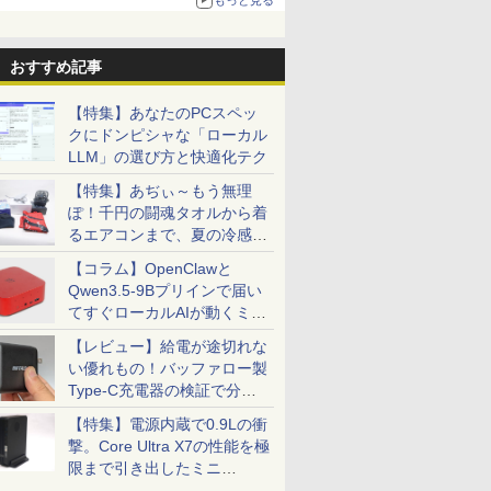
る。復活記念で2026年末まで500円
おすすめ記事
【特集】あなたのPCスペッ
クにドンピシャな「ローカル
LLM」の選び方と快適化テク
【特集】あぢぃ～もう無理
ぽ！千円の闘魂タオルから着
るエアコンまで、夏の冷感グ
ッズ一挙紹介
【コラム】OpenClawと
Qwen3.5-9Bプリインで届い
てすぐローカルAIが動くミニ
PC「SER9 Pro」
【レビュー】給電が途切れな
い優れもの！バッファロー製
Type-C充電器の検証で分か
ったこと
【特集】電源内蔵で0.9Lの衝
撃。Core Ultra X7の性能を極
限まで引き出したミニ
PC「GPD BOX」