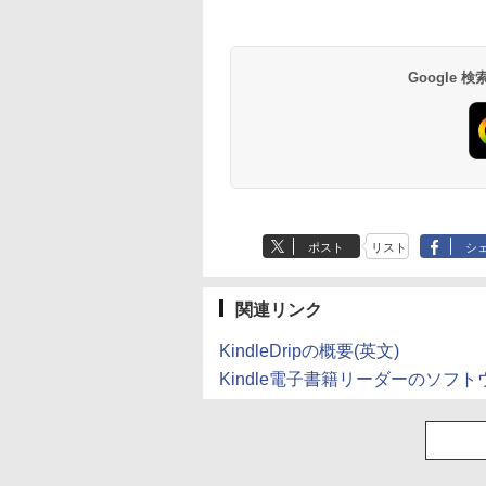
GB 中古パソコン レ
料 持ち運び便利
Google
BRUCE WAYNE feat.
【Amazon.co.jp限
薬屋のひとりごと 17
BRUCE WAYNE feat
by Amazon 天然水
異世界居酒屋「の
Flo Milli, ATL Jacob
定】 い・ろ・は・す
巻 (デジタル版ビッグ
Flo Milli, ATL Jacob
ラベルレス 500ml
ぶ」(22) (角川コミッ
[Explicit]
2L PET ラベルレス
ガンガンコミックス)
[Explicit]
×24本 富士山の天然
クス・エース)
ポスト
リスト
シ
×8本
水 バナジウム含有 
￥250
￥1,112
￥770
￥250
￥1,380
￥832
ミネラルウォーター
ペットボトル 静岡県
産 500ミリリットル
関連リンク
(Smart Basic)
KindleDripの概要(英文)
Kindle電子書籍リーダーのソフ