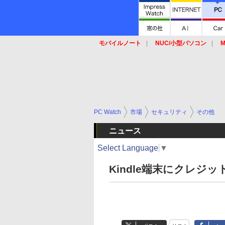
モバイルノート
NUC/小型パソコン
M
SSD
キーボード
マウス
PC Watch
市場
セキュリティ
その他
ニュース
Select Language
▼
Kindle端末にクレジ