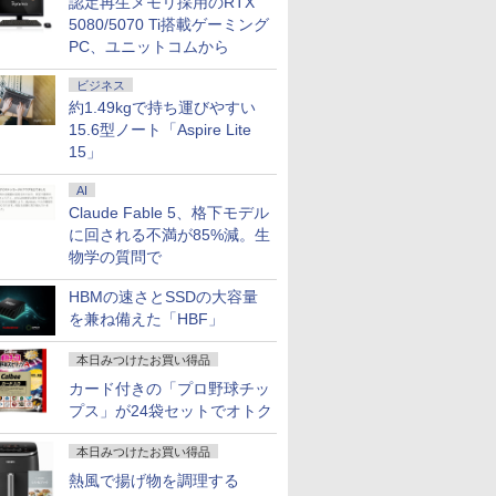
認定再生メモリ採用のRTX
 第8世代
1 Pro 4K
コン｜中古パソコン｜
省電力 小型パソコン
ソコン 6C12T BT5.2
16GB 中古パソコン レ
料 持ち運
5080/5070 Ti搭載ゲーミング
ltra
パソコン
ノボ
PC、ユニットコムから
ビジネス
約1.49kgで持ち運びやすい
15.6型ノート「Aspire Lite
15」
AI
Claude Fable 5、格下モデル
に回される不満が85%減。生
物学の質問で
HBMの速さとSSDの大容量
を兼ね備えた「HBF」
本日みつけたお買い得品
カード付きの「プロ野球チッ
プス」が24袋セットでオトク
本日みつけたお買い得品
熱風で揚げ物を調理する