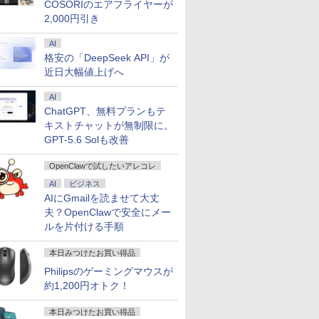
COSORIのエアフライヤーが
2,000円引き
AI
格安の「DeepSeek API」が
近日大幅値上げへ
AI
ChatGPT、無料プランもテ
キストチャットが無制限に。
GPT-5.6 Solも改善
OpenClawで試したいアレコレ
AI
ビジネス
AIにGmailを読ませて大丈
夫？OpenClawで安全にメー
ルを片付ける手順
本日みつけたお買い得品
Philipsのゲーミングマウスが
約1,200円オトク！
本日みつけたお買い得品