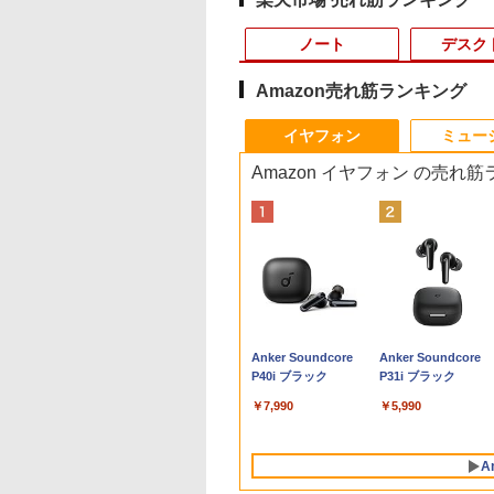
ノート
デスク
Amazon売れ筋ランキング
10
10
10
10
1
1
1
1
2
2
2
2
イヤフォン
ミュー
Amazon イヤフォン の売れ
500円OFFクーポ
OGI ミニPC AMD
・オー・データ機
とケロのデイブッ
本日10倍！高性能第10
【マラソン値引中！国
楽天1位★マラソン限
永瀬廉 プレミアム
【即納】中古ノートパ
中古パソコン | NEC |
LED ライティングボー
はじめての世界名作え
富士通 ★中古パソコ
【マラソンセール期
【大特価】中古 NEC
漫画 いしぶみ 原
【テンキー&Wi-
en 組込み V2748
ワイド液晶ディスプ
am and Kero
世代Core i7-10610Uノ
内組立の 新品】デスク
定P2倍【クーポン利用
BOX【初回限定版】
ソコン windows11
Mate MKM30B-4 |
ド 手書き 看板
ほん あかいえほんの
ン・Aランク
中ポイント5倍】中古
VersaPro VKM44X-A
が落ちてくるとき、
】ノートパソコン
ni pc 高性能 長期
23.8型/LCD-
 Book [ 島田ゆか ]
ートパソコン 中古
トップPC デスクトッ
で実質10,999円】モバ
（仮） [ 永瀬廉 ]
office付き 東芝 PB55
Windows11 | デスクト
60x80cm 結婚式 ウェ
おうち（1～40巻）
★FMVD38001
モニター 23.8インチ
PC-VKM44XZGA Co
くらは空を見ていた
6インチ SSD128GB
稼働8C/16T 最大
1DB
Dynabook G83 超軽量
プ パソコン ビジネス
イルモニター 15.6イン
Intel 第6世代Core i3 初
ップ | 一年保証 | 第8世
ルカムボード カフェ
（0） [ 中脇 初枝 ]
[ESPRIMO D588/T(i5
フルHD IPSパネル ノ
i5 1145G7 第11世代
（一般書 511） [ 
,800
,800
,370
950
￥27,600
￥153,425
￥13,999
￥8,800
￥10,800
￥18,000
￥6,500
￥26,400
￥21,280
￥7,980
￥19,800
￥1,650
8GB Core i3 第
GHz Win11Pro
約779g メモリ最大
第14世代 corei7
チ FHD IPS 薄型軽量
心者向け メモリ4GB
代 | Core i5 8500
店頭ディスプレイ マー
8500 8GB SSD500G
ングレア BenQ
CPU メモリ8GB
テレビ放送編『いし
Anker Soundcore
Anker Soundcore
 Microsoft
GB+512GB ミニパ
16GB 新品SSD1TB
Windows11 10 SSD
1080P 高画質 プラグア
SSD128GB 15.6インチ
3.0(〜最大4.1)GHz |
カー付属 強化ガラス
Win10Pro64)]
GW2480 HDMI
SSD240GB 15イン
み』 ]
P40i ブラック
P31i ブラック
ice付き
 USB3.2×6
13.3インチ HDMI搭載
1TB メモリ 32GB 1年
ンドプレイ 調整可能ス
HD テンキー付き ノー
MEM:8GB |
光る パネル看板 メニ
DisplayPort VGA 
HD Windows11Hom
dows11 Lenovo
e-C/HDMI/DP 3画
WEBカメラ5GWIFI
保証 安い 激安 ゲーム
タンド搭載 USB-C PD
トPC 日本語キーボー
SSD:512GB(新品) |
ュー 案内板(1年保証
ーカー内蔵 ケーブル
DVD 1年保証 レビュ
￥7,990
￥5,990
nkpad L580 中古ノ
 Wi-Fi 産業機器
Bluetooth内蔵 中古パ
ゲーミングパソコン ゲ
対応 ミニHDMI ノート
ド コスパ
DVD-ROM | 無線LAN:
付)
き 動作確認済み 30日
特典：WPS Office 
パソコン PC パソ
 仕事 エッジ AI
ソコン
ーミングPC 高スペッ
PC スマホ ゲーム機対
あり | Win11Pro64bit
保証 送料無料
ンク パソコン ノー
 中古ノートPC 中
MicrosoftOffice2024
ク 動画視聴 おしゃれ
応 ブラック Ingnok
ソコン エヌイーシー
A
C SSD1TB メモリ
可 Windows11 送料無
本体のみ
yn02d
古パソコン