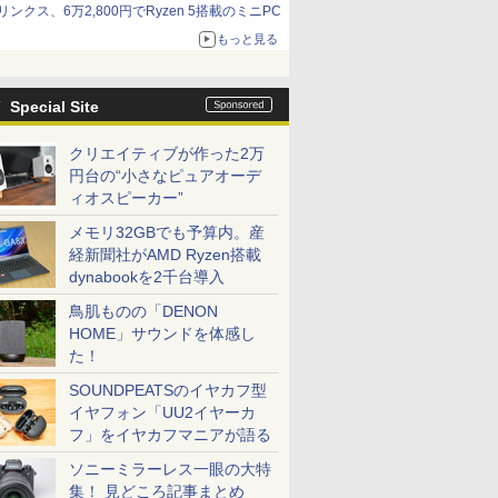
リンクス、6万2,800円でRyzen 5搭載のミニPC
もっと見る
Special Site
クリエイティブが作った2万
円台の“小さなピュアオーデ
ィオスピーカー”
メモリ32GBでも予算内。産
経新聞社がAMD Ryzen搭載
dynabookを2千台導入
鳥肌ものの「DENON
HOME」サウンドを体感し
た！
SOUNDPEATSのイヤカフ型
イヤフォン「UU2イヤーカ
フ」をイヤカフマニアが語る
ソニーミラーレス一眼の大特
集！ 見どころ記事まとめ