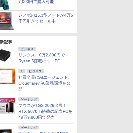
7,000円で購入可能
レノボの15.3型ノートが4万5
千円引きでセール中
7
7
7
7
8
8
8
8
9
9
9
9
10
10
10
10
新記事
ビジネス
リンクス、6万2,800円で
Ryzen 5搭載のミニPC
AI
ビジネス
OFF｜新生
でポイン
カー直
語がもの
超得2,000円OFF&P2倍
NiPoGi ミニpc Intel
【選べるタッチ式 14イ
［小説］ 波うららか
レビュー投稿 5年保証
【正規永久版office付
【タッチ式選べる 携帯
小学1年 もっと文章読
【1500円OFFクーポ
NIPOGI ミニPC AMD
アイ・オー・データ機
バムとケロのデイブッ
本日10倍
【マラソン
楽天1位★
永瀬廉 プ
社員全員にAIエージェント、
特典付き｜
のチャン
】モニタ
分 ネイ
｜Surface Go2｜超軽
N5030 【2026新モデ
ンチ】モバイルモニタ
に、めおと日和 [ 百
｜MS Office 2024 H&B
き】【期間限定
式】モバイルモニター
解 （毎日のドリル） [
ン】【テンキー&Wi-
Ryzen 組込み V2748
器 ワイド液晶ディスプ
ク Bam and Kero
世代Core i
内組立の 
定P2倍【
BOX【初
CloudflareがAI業務環境を公
第8世代｜
 ミニPC
D HP
写し [
量タブレットノートパ
ル・業界超ミニ】 最大
ー 14インチ フルHD
瀬 しのぶ ]
搭載｜中古ノートパソ
10％OFF】OEM Key
14インチ フルHD IPS
学研プラス ]
Fi】ノートパソコン
mini pc 高性能 長期
レイ 23.8型/LCD-
Day Book [ 島田ゆか ]
ートパソコ
トップPC
で実質10,
（仮） [ 永
開
｜Core
 7640HS
322pe
ゼイ ]
ソコン｜中古ノートパ
3.1Hz mini pc
IPSパネル 非光沢 タッ
コン Windows11
ACEMAGIC ミニpc
パネル 非光沢 タッチ
15.6インチ SSD128GB
安定稼働8C/16T 最大
A241DB
Dynaboo
プ パソコ
イルモニター
￥29,800
￥29,900
￥11,999
￥2,420
￥29,800
￥89,800
￥11,999
￥748
￥21,800
￥52,800
￥12,370
￥4,950
￥27,600
￥153,425
￥13,999
￥8,800
｜中古ノー
ッド
FHDモニタ
ソコン Windows11
Windows11 Pro
チ式/非タッチ式選択可
Office付｜テンキー
AMD R5
式/非タッチ式選択可能
メモリ8GB Core i3 第
4.3GHz Win11Pro
約779g 
第14世代 co
チ FHD I
DDR5
5型 角度調整
office付き｜CPU第8世
12GB+256GB SSD
能 Type-C対応 HDMI
DVD 搭載｜Core i5 第7
7430U【16GB
Type-C対応 HDMI
8世代 Microsoft
16GB+512GB ミニパ
16GB 新品
Windows1
1080P 
ゲーミング
office付き
8GB
 液晶
代｜メモリ8GB
(4TB拡大可能) 4K 静音
デュアルモニター サブ
世代 メモリ 8GB SSD
LPDDR4 512GB SSD
VESA対応 モニター 持
Office付き
ソコン USB3.2×6
13.3インチ
1TB メモリ
ンドプレイ
マウスがTGS 2026出展！
パソコン
 PCIe3.0
S5
SSD128GB｜
高速熱放散 小型超軽量
モニター 3年保証 ミニ
256GB｜店長厳選
M.2 】 Windows11Pro
ち運び サブディスプレ
Windows11 Lenovo
Type-C/HDMI/DP 3画
WEBカメラ
保証 安い 
タンド搭載 
RTX 5070 Ti搭載の記念PCを
ー付き｜ノ
SD1TB/最大
保証 転送不
Microsoft office2019
ミニパソコン豊富なイ
PC対応 テレワーク 在
Lenovo ThinkPad
対応 最大4.3GHz mini
イ デュアルモニター テ
Thinkpad L580 中古ノ
面4K Wi-Fi 産業機器
Bluetoo
ゲーミング
対応 ミニH
49万9,800円で発売
2F1UT）
搭載｜タブレット型パ
ンターフェース
宅勤務 EVICIV
15.6型 Bluetooth Wi-
pc WiFi6 SSD容量拡大
レワーク ミニPC対応
ートパソコン PC パソ
医療 仕事 エッジ AI
ソコン
ーミングP
PC スマホ
ffice付き
 2.5Gbps
ソコン｜Webカメラ搭
USB3.2/HDMI 2.0×2 高
Fi 無線｜中古 パソコン
可能 小型pc 4K@60Hz
EVICIV
コン 中古ノートPC 中
Microsoft
ク 動画視
応 ブラック 
ゲーミング
コン
 静音 mini
載｜2in1｜ノートパソ
速2.4G/5GWi-Fi BT4.2
中古PC Word Excel
静音 高速熱放散 ミニパ
古PC SSD1TB メモリ
可 Windo
本体のみ
yn02d