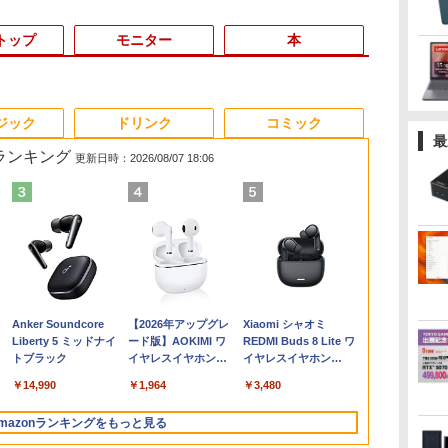
トップ
モニター
本
3
3
3
3
4
4
4
4
5
5
5
5
6
6
6
6
ジック
ドリンク
コミック
最
筋ランキング
更新日時：2026/08/07 18:06
間
爆
【★最大100%ポイン
液晶モニター PCディ
ノートパソコン14イン
日本創世史
モバイルモニター 15.6
中古美品 15.6インチ
「3500U/4300Uより速
JAFルートマップ全日
【マラソン限定
★office搭載＼2年保証
DELL デル E2417H
ちいかわカレンダー
超得1,000円
【エントリー
【公式・メー
100日後に英
ぼ
ト】【新生活応援・
スプレイ 23.8 24イン
チ 極軽量約965g 富士
インチ InnoView モバ
Fujitsu LIFEBOOK
い」 NiPoGi ミニpc
本2026拡大版 [ JAFメ
30%OFF】中古 DELL
／ minipc ミニPC デス
LED液晶モニター 23.8
2027 [ ナガノ ]
活応援 豪華
ト100％還元
販・送料無料
になる1日10
￥2,728
re
2026】【Office 2019
チ 144Hz 1ms IPS フ
通 LIFEBOOK U748 高
イルディスプレイ 自立
A5510/D / Windows11/
Ryzen Embedded
ディアワークス ]
Inspiron 3501 P90F
クトップパソコン パソ
インチワイド ブラック
最新OS対応 
ス】GMKtec
ー 新品 フルH
ティブ英語書き
￥1,980
-
広島
H&B】HP デスクトップ
ルHD ノングレア 非光
性能第7世代Core i5-
型 1920*1080 FHD ポー
超高性能 第10世代
R2544初登場
Core i3 1005G1 第10
コン 新品 Office付き
1920×1080 （フル
最大180日保証
AMD Ryzen 5
Series 3 Pro 
ブレット・リン
￥49,800
￥9,999
￥16,500
￥8,980
￥25,990
￥33,800
￥6,600
￥39,800
￥46,980
￥5,300
￥19,800
￥91,999
￥11,280
￥1,980
B
ぶ
PC＋24型モニターセッ
沢 ブルーライトカット
7300U カメラ内蔵 メモ
タブルモニター IPS液晶
Core i5-10210u/ 8GB/
8GB+256GB 4TB拡張
世代CPU メモリ12GB
インテル Core i3-
HD） 16:9 IPSパネル
i3 第8世代
6コア12スレ
21.45インチ
Anker Soundcore
【2026年アップグレ
Xiaomi シャオミ
チ
ト/第8世代 Core i7/メモ
HDMI VGA スピーカー
リ最大16GB SSD1TB
パネル 薄型 軽量 持ち運
爆速256GB-SSD/ カメ
可 mini pc
SSD480GB 15インチ
2350M~i5-13500H i7-
LEDバックライト付 非
トパソコン
MAX5.0GHz 
ー IPS 21.
Liberty 5 ミッドナイ
ード版】AOKIMI ワ
REDMI Buds 8 Lite ワ
スピ
e
リ:8GB/16GB/32GB/SSD:256GB/512GB/1TB/DVD/USB
内蔵 ヘッドホン端子
薄い軽い FHD液晶
び 壁掛けに対応
ラ/ 無線Wi-Fi6/ Office
Windows11 Pro 動作
フルHD Windows11
10870H Windows11
光沢 ノングレア 液晶
Windows11 
32GB/最大12
VESA 100Hz
トブラック
イヤレスイヤホン
イヤレスイヤホン
付
ー
3.0/Wifi/無線キーボード
VESA対応 テレワーク
type-C WIFI
Switch/PS3/PS4/PS5/Xbox
付き/ Win11【中古ノー
より高速 4K×3画面出
Home WEBカメラ 無
SSD 256GB~1TB メモ
ディスプレイ ディスプ
｜中古ノート
Radeon 760M
HDMI VGA P
bluetooth イヤホン
Bluetooth 5.4 ノイズ
Bラ
&マウス/USBメモ
在宅勤務 法人向け オ
Bluetooth 中古ノート
One/PC/スマ
トパソコン 中古パソコ
力 ミニパソコン
線LAN テンキー 1年保
リ 8~16GB デスクトッ
レイポート VGA【中
15.6 テンキ
M.2 2280 S
Switch 3年
￥14,990
￥1,964
￥3,480
V12 小型軽量 ブルー
キャンセリング ANC
トパ
リ/Windows11/中古 パ
フィス TERRA 2441W
パソコン Office付き
ホ/USBType-C/標準
ン 中古PC】税込送料
HDMI2.0+DP1.4 静音性
証 レビュー特典：WPS
プPC office2021 安い
古】
ートパソコン
2×8TB USB4
可 (型番：AK
トゥースHi-Fi 最大
36時間再生
 中
ソコン/ ディスプレイ
5GWIFI Bluetooth最新
HDMI対応【選べる種
無料 あす楽対応 即日
小型pc 豊富な端子
Office Bランク パソコ
激安 ゲーム 高スペッ
Microsoft O
Bluetooth5.2
mazonランキングをもっと見る
36時間再生 ぶるーと
MicrosoftOffice2024
類】タッチ/ケース付
発送（Windows10も
Type-C USB3.2 有線
ン ノートパソコン デ
ク 026
｜ノートパソ
LAN*2 VESA
ゅーす コードレス