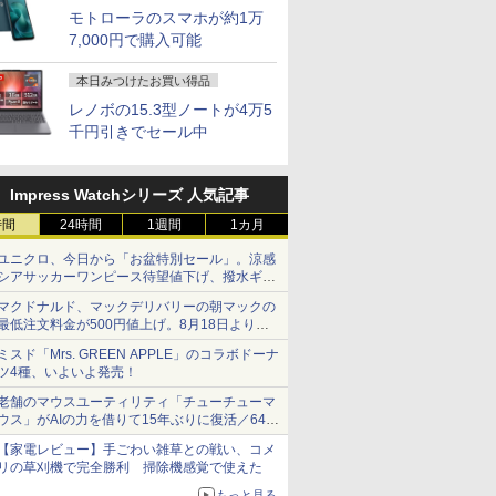
モトローラのスマホが約1万
7,000円で購入可能
本日みつけたお買い得品
レノボの15.3型ノートが4万5
千円引きでセール中
Impress Watchシリーズ 人気記事
時間
24時間
1週間
1カ月
ユニクロ、今日から「お盆特別セール」。涼感
シアサッカーワンピース待望値下げ、撥水ギア
ショーツは1990円に
マクドナルド、マックデリバリーの朝マックの
最低注文料金が500円値上げ。8月18日より
1,500円から受付
ミスド「Mrs. GREEN APPLE」のコラボドーナ
ツ4種、いよいよ発売！
老舗のマウスユーティリティ「チューチューマ
ウス」がAIの力を借りて15年ぶりに復活／64bit
化、Windows 10/11、「Chrome」も走り回
【家電レビュー】手ごわい雑草との戦い、コメ
る。復活記念で2026年末まで500円
リの草刈機で完全勝利 掃除機感覚で使えた
もっと見る