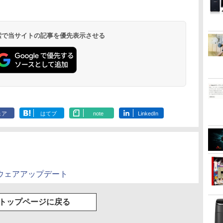
可 Windows11
き/4Kタイプ
対応可能/ Win10）
LAN WIFI5/BT4.2 省電
ル 中古パソコン
Windows11
pc Windows1
ENCノイズキャンセ
力 オフィス/学習向け
3画面出力 M6 U
リング 自動ペアリン
P2
グ Type-C充電 マイ
ク付き 防水 タッチ式
 検索で当サイトの記事を優先表示させる
音量調整 スポーツ/通
勤/通学/WEB会議(ホ
ワイト)
.
On My Road
by Amazon 天然水
ONE PIECE モノクロ
On My Road
by Amazon 炭酸水
HUNTER×HUNTER
BUGS LIFE
コカ・コーラ やかんの
スーパーの裏でヤニ吸
(Stadium ver.)
ラベルレス 2L×9本
版 115 (ジャンプコミ
(Stadium ver.)
ラベルレス 500ml
モノクロ版 39 (ジャ
麦茶 from 爽健美茶 ラ
うふたり 9巻 (デジタル
￥250
ックスDIGITAL)
×24本 強炭酸水 ペッ
ンプコミックス
ベルレス
版ビッグガンガンコミ
￥250
￥1,117
￥250
ェア
はてブ
note
LinkedIn
水
トボトル 500ミリリ
DIGITAL)
650mlPET×24本
ックス)
￥594
￥1,625
￥572
￥2,009
￥810
ットル (Smart
Basic)
トウェアアップデート
トップページに戻る