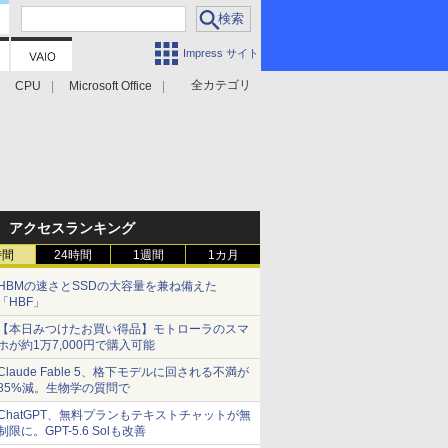
Impress サイト
全カテゴリ
CPU
Microsoft Office
アクセスランキング
時間
24時間
1週間
1カ月
HBMの速さとSSDの大容量を兼ね備えた
「HBF」
【本日みつけたお買い得品】モトローラのスマ
ホが約1万7,000円で購入可能
Claude Fable 5、格下モデルに回される不満が
85%減。生物学の質問で
ChatGPT、無料プランもテキストチャットが無
制限に。GPT-5.6 Solも改善