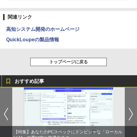
古パソコン 1186aR 10249091
￥25,800
異世界居酒屋「のぶ」(22) (角川コミックス・
￥32,780
エース)
関連リンク
￥832
高知システム開発のホームページ
QuickLoupeの製品情報
ONE PIECE モノクロ版 115 (ジャンプコミッ
クスDIGITAL)
トップページに戻る
￥594
おすすめ記事
HUNTER×HUNTER モノクロ版 39 (ジャンプ
コミックスDIGITAL)
￥572
スーパーの裏でヤニ吸うふたり 9巻 (デジタル
【特集】あなたのPCスペックにドンピシャな「ローカル
版ビッグガンガンコミックス)