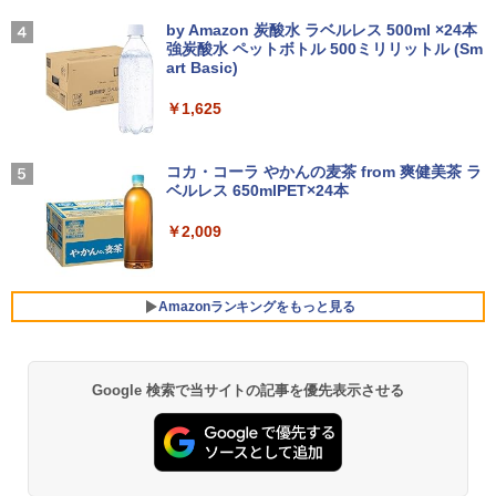
FHD(1920x1080)/Win11 バッテリ劣化
第10世代 フルHD 安心サポート 仕事用
【2026年アップグレード版】AOKIMI ワイヤ
On My Road (Stadium ver.)
￥7,480
【中古】【20260619】
液晶セット Windows11 Pro EPSON En
レスイヤホン bluetooth イヤホン V12 小型
by Amazon 炭酸水 ラベルレス 500ml ×24本
施設基準パーフェクトブック 2026年度
4
deavor AT997/E Core i5 16GB 22インチ
軽量 ブルートゥースHi-Fi 最大36時間再生 ぶ
強炭酸水 ペットボトル 500ミリリットル (Sm
版 [ 一般社団法人日本施設基準管理士協
￥250
中古 パソコン デスクトップパソコン
るーとゅーす コードレス ENCノイズキャン
art Basic)
￥16,500
会 ]
セリング 自動ペアリング Type-C充電 マイク
【500円OFFクーポン配布中】モバイル
4
付き 防水 タッチ式音量調整 スポーツ/通勤/通
￥45,999
￥1,625
￥22,000
モニター 15.6 インチ フルHD モニター
学/WEB会議(ホワイト)
デュアルディスプレイ ポータブル モバイ
Panasonic CF-XZ6 LTE SIM対応モデル
ルディスプレイ 高画質 液晶 IPSパネル
BUGS LIFE
4
￥1,964
[ Core i5 7300U 8GBメモリ 256GB SSD
セカンド サブモニター 薄型 軽量 家庭用
コカ・コーラ やかんの麦茶 from 爽健美茶 ラ
12.1型 カメラ付き ] : アウトレット ●
【正規永久版Office付き】ミニpc 【Intel
テレワーク スマートフォン
小学館 学習まんがシリーズ 学習まんが世
ベルレス 650mlPET×24本
4
￥250
5
【今だけSSD倍増中↑】 中古 ノートパソ
N5095 LPDDR4X 16GB 256GB SSD】m
界の歴史21巻セット
コン レッツノート Let's note 2in1タブ
ini pc Windows11 Pro 超軽量 4コア/4ス
Xiaomi シャオミ REDMI Buds 8 Lite ワイヤ
￥9,999
￥2,009
レットOffice選択可 PC おしゃれなカラ
レッド 2.9GHz ミニパソコン 静音 M.2 2
レスイヤホン Bluetooth 5.4 ノイズキャンセ
￥22,638
ーから選べる
242 SATA WIFI6 Bluetooth5.2 4K HDMI
リング ANC 36時間再生
2画面出力 デスクトップPC みにpc 省エ
ネ オフィス高速起動 省電力 静音設計
￥19,980
￥3,480
【公式・メーカー直販・送料無料】モニ
Amazonランキングをもっと見る
5
ター 新品 フルHD HP Series 3 Pro 322p
￥49,800
e 21.45インチFHDモニター IPS 21.5型
角度調整 VESA 100Hz 液晶 HDMI VGA P
【ポイント5倍&1500円オフ】【WEBカ
S5 Switch 3年保証 転送不可 (型番：AK2
5
Google 検索で当サイトの記事を優先表示させる
薬屋のひとりごと 17巻 (デジタル版ビッグガ
メラ＆フルHD】ノートパソコン 中古 パ
F1UT）
ンガンコミックス)
ソコン 14インチ 最大SSD1TB メモリ16
デスクトップパソコン デル DELL optipl
5
GB Core i5 第8世代 Microsoft Office付
ex 3070SF Micro 9世代 Core i5 メモリ8
￥11,280
￥770
き Windows11 DELL Latitude 5400 Mi
GB 16GB SSD256GB HDMI office Win
crosoft Office付き 中古ノートパソコン
dows11 pro Win11 4K 対応 ミニPC デ
ノートPC パソコン カメラ 軽量 薄型
スクトップパソコン デスクトップ PC 中