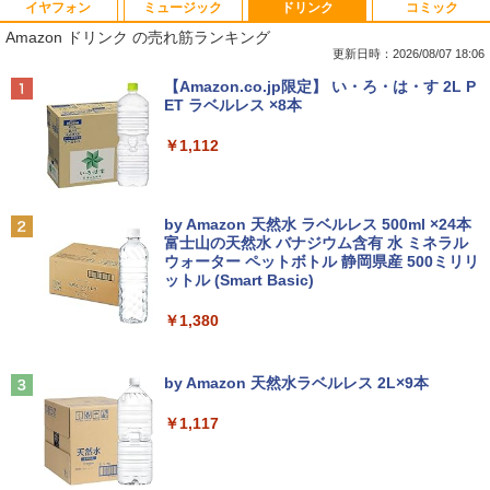
イヤフォン
ミュージック
ドリンク
コミック
【★最大100%ポイント】【新生活応援・
【おまかせPC】 デスクトップパソコン
厳選大手メーカー 中古 パソコンモニター
キングダム 80 （ヤングジャンプコミッ
1
1
1
1
Amazon ドリンク の売れ筋ランキング
2026】【Office 2019 H&B】富士通 MU
Win11搭載 省スペース型 第8世代Core i5
液晶モニター シークレット 22インチ ワ
クス） [ 原 泰久 ]
937/Celeron 3865U/メモリ:4GB/8GB/S
/ 8GB以上 / SSD/HDDストレージ選択式
イド epson dell nec 富士通 acer io-dat
更新日時：2026/08/07 18:06
SD:128GB/256GB/512GB/1TB/13.3型/
有名メーカー（DELL HP 富士通 NEC レ
a 等 中古モニター 22 pcモニター 液晶デ
￥770
Anker Soundcore P40i ブラック
BRUCE WAYNE feat. Flo Milli, ATL Jacob
【Amazon.co.jp限定】 い・ろ・は・す 2L P
フルHD/wifi/HDMI/USB3.0/中古 ノート
ノボ）からご提供 中古 省スペースデスク
ィスプレイ 液晶モニタ pcモニタ ワイド
[Explicit]
ET ラベルレス ×8本
パソコン/モバイルPC/Windows11
トップ Windows11 Office付き 設定済み
モニター 店長おまかせ メーカーおまかせ
￥7,990
ですぐ使えるPC
福袋 【中古】【あす楽】
￥250
￥1,112
￥9,999
￥19,800
￥5,800
信じていた仲間達にダンジョン奥地で殺
2
されかけたがギフト『無限ガチャ』でレ
ベル9999の仲間達を手に入れて元パーテ
Anker Soundcore P31i ブラック
BRUCE WAYNE feat. Flo Milli, ATL Jacob
by Amazon 天然水 ラベルレス 500ml ×24本
ィーメンバーと世界に復讐＆『ざま
【★最大100%ポイント】【新生活応援・
2
[Explicit]
富士山の天然水 バナジウム含有 水 ミネラル
ぁ！』します！【電子書籍】
2026】【Office 2019 H&B】NEC Versa
中古パソコン | HP | ProDesk 600 G4 SF
PHILIPS モニター 23.6インチ 243V5 VA
2
2
ウォーター ペットボトル 静岡県産 500ミリリ
￥5,990
Pro/第4世代 Core i5/メモリ: 4GB/8GB/1
| Windows11 | デスクトップ | 一年保証 |
パネル 1920x1080 フルHD HDMI スピー
ットル (Smart Basic)
￥250
6GB/SSD:128GB/256GB/512GB/1TB/1
第8世代 | Core i5 8500 3.0(〜最大4.1)G
カー内蔵 中古ディスプレイ
￥792
5.6型/USB 3.0/DVD/SDカードスロット/
Hz | MEM:16GB | SSD:512GB(新品) | D
￥1,380
Wi-Fi/Office/無線マウス/中古 パソコン/
VDマルチ | 無線LAN:なし | Win11Pro64
￥6,600
中古PC ノートパソコン/Windows11
bit
Anker Soundcore Liberty 5 ミッドナイトブ
On My Road (Stadium ver.)
異世界居酒屋「のぶ」(22) 【電子書籍】[
3
ラック
by Amazon 天然水ラベルレス 2L×9本
￥9,999
￥39,980
蝉川 夏哉 ]
￥250
【中古】【液晶モニター】NEC 24型ワイ
3
￥14,990
￥1,117
ド液晶ディスプレイ LCD-AS241F 3辺
￥924
スリムベゼル採用 24インチ ブルーライ
富士通 LIFEBOOK U9310/DX Core i5 10
【週末限定999円OFF！】 中古パソコン
ト低減機能 マルチディスプレイ
3
3
210U 1.6GHz/8GB/256GB(SSD)/13.3W/
中古 デスクトップパソコン Office付き