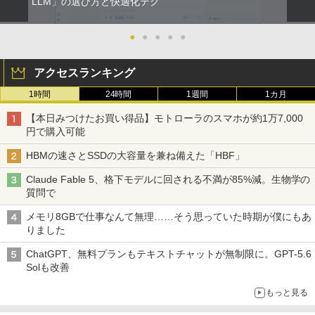
LLM」の選び方と快適化テク
￥810
●
●
●
●
●
アクセスランキング
1時間
24時間
1週間
1カ月
【本日みつけたお買い得品】モトローラのスマホが約1万7,000
円で購入可能
HBMの速さとSSDの大容量を兼ね備えた「HBF」
Claude Fable 5、格下モデルに回される不満が85%減。生物学の
質問で
メモリ8GBで仕事なんて無理……そう思っていた時期が僕にもあ
りました
ChatGPT、無料プランもテキストチャットが無制限に。GPT-5.6
Solも改善
もっと見る