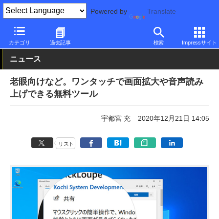
Powered by
Translate
PC Watch
ソフトウェア/アプリ
他ソフト/アプリ
その他
カテゴリ
過去記事
検索
Impressサイト
ニュース
老眼向けなど。ワンタッチで画面拡大や音声読み
上げできる無料ツール
宇都宮 充
2020年12月21日 14:05
リスト