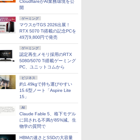
CloudflareがAI業務環境を公
開
ゲーミング
マウスがTGS 2026出展！
載】【楽天1
ter MPro-
 IPSパネ
七王子だ
I-O DATA アイ・オ
【送料無料】臨床のた
【最短翌日配送】ノートパソ
【正規永久版Office付き】
【120Hz ゲーミング
テレビマガジン特別編
MacBook 16GBメモリ アッ
hp Z840 Workstation Xeon
【2,000円クーポン＋P
[新品]BANANA FISH
【新品/未開封】M
「楽天ランキング
富士通 F
異世界居酒
RTX 5070 Ti搭載の記念PCを
パソコン 新品
Core i5
D 液晶モ
ままに魔
ー・データ モニター
めの解剖学／Arthur
コン office付き 新品 おすす
OEM Key ACEMAGIC ミニ
2K】ゲーミングモニタ
集 ウルトラマンシリ
プル Apple MacBook Air M4
E5-2643 v3 3.4GHz(12スレ
最大31.5%還元！】ゲ
バナナフィッシュ 復刻
16GBメモリ アッ
クトップパソコ
PCモニター
(22) 【電
49万9,800円で発売
U搭載
24）
LCD-CQ270SA-F(27型
F．Dalley／著
め FMV Note E WE1-K3
pc AMD R5 7430U【16GB
ー 16インチ 2K
ーズ60周年記念 全ウ
MW123J/A 13型 13.6インチ
ッドCPUx2基) 32GB
ーミングモニター 27イ
版全巻BOX(vol.1-
MacBook Air M
Windows11 Of
ルHD(1920
川 夏哉 ]
Office付きノー
/SSD256GB/HDD500GB/Win11Pro/HDMI/DP/MousePro】
t ケーブル
 石沢庸
WQHD AAS 非光沢
Anne M．R．Agur／
【WEBオリジナルベースモ
DDR4 512SSD M.2 2280】
2560x1600 120Hz 高リ
ルトラマン記録大鑑 [
M4チップ SSD 256GB メモ
500GB(SSD) Quadro
ンチモニター 液晶ディ
4)+オフィシャルガイド
13型 13.6インチ
コン 新品｜インテ
イド］ 
￥21,680
￥15,950
￥135,300
￥79,980
￥22,880
￥16,500
￥159,800
￥80,200
￥23,731
￥17,820
￥159,800
￥45,700
￥28,000
￥924
ゲーミング
者向け 14.1
無料】※沖縄・離
 / フル
HDMI DisplayPort
著 佐藤達夫／監訳
デル】15.6型 Windows 11
Windows11Pro 対応 最大
フレッシュレート
講談社 ]
リ16GB 10コア ミッドナイ
M5000 DVD+-RW
スプレイ WQHD
ブックセット 全巻セッ
SSD 256GB メモ
代 Core i5-4590 
VTF27012
初期設定済 Webカ
0) / ワイ
USB-C チルト スイベ
坂井建雄／監訳
認定再生メモリ採用のRTX
Home Core i5 メモリ16GB
4.3GHz mini pc WiFi6 SSD
100%sRGB 色鮮やか
ト MW123JA Liquid Retina
Windows7 Pro 64bit 【中
(2560x1440) Fast IPS
ト
コア ミッドナイト
｜ SSD 256G
el Celeron
 (2年保
ル 昇降 回転 VESA 5年
SSD 512GB office 搭載モデ
容量拡大可能 小型pc
非光沢IPS パネル
ディスプレイ 新品 未開封 1
古】【20260625】
200Hz 1ms(MPRT)
Liquid Retin
リ 8～64GB DD
5080/5070 Ti搭載ゲーミング
メモリ6~32GB 新
S120F-
間保証)ブラック
ル FMVWK3E155_RK
4K@60Hz 静音 高速熱放散
Type-C対応 miniHDMI
年保証
124%sRGB 低ブルー
新品 未開封 1年
クトップPC 2年
PC、ユニットコムから
B 2TB 大容量バ
FMVWK3E155
ミニパソコン 6C12T BT5.2
VESA対応 モニター サ
ライトフリッカーフリ
性能 ゲーム 本体
ネス 大学生 学
ブディスプレイ テレワ
ーFreeSync & G-Sync
スペッ 初期設定
ビジネス
ーク 3年保証 EVICIV
対応高輝度400cd/m²
約1.49kgで持ち運びやすい
PS5対応HDMI×2
15.6型ノート「Aspire Lite
DP×1.4 KTC H27T22C
15」
AI
Claude Fable 5、格下モデル
に回される不満が85%減。生
物学の質問で
HBMの速さとSSDの大容量