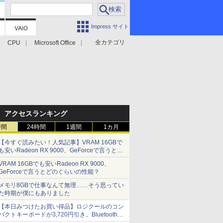
Impress サイト
全カテゴリ
CPU
Microsoft Office
アクセスランキング
時間
24時間
1週間
1カ月
【今すぐ読みたい！人気記事】VRAM 16GBで
も安いRadeon RX 9000、GeForceで言うとど
のぐらいの性能？ - PC Watch
VRAM 16GBでも安いRadeon RX 9000、
GeForceで言うとどのぐらいの性能？
メモリ8GBで仕事なんて無理……そう思ってい
た時期が僕にもありました
【本日みつけたお買い得品】ロジクールのコン
パクトキーボードが3,720円引き。Bluetoothで3
台接続対応