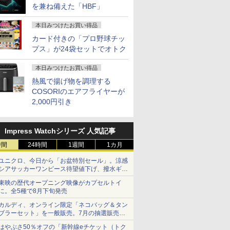
を兼ね備えた「HBF」
本日みつけたお買い得品
カード付きの「プロ野球チッ
プス」が24袋セットでオトク
本日みつけたお買い得品
熱風で揚げ物を調理する
COSORIのエアフライヤーが
2,000円引き
Impress Watchシリーズ 人気記事
時間
24時間
1週間
1カ月
ユニクロ、今日から「お盆特別セール」。涼感
シアサッカーワンピース待望値下げ、撥水ギア
ショーツは1990円に
東映の歴代オープニング映像がカプセルトイ
に。全5種で8月下旬発売
カルディ、オンライン限定「ネコバッグ＆タン
ブラーセット」を一般販売。7月の抽選販売の
当選無効分
はやぶさ50％オフの「新幹線eチケット（トク