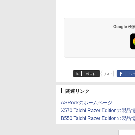
Anker Soundcore
BRUCE WAYNE feat.
by Amazon 天然水
薬屋のひとりごと 17
Anker Soundcore
BRUCE WAYNE feat
【Amazon.co.jp限
異世界居酒屋「の
P42i (Bluetooth 6.1)
Flo Milli, ATL Jacob
ラベルレス 500ml
巻 (デジタル版ビッグ
P31i ピンク
Flo Milli, ATL Jacob
定】 い・ろ・は・す
ぶ」(22) (角川コミッ
【完全ワイヤレスイ
[Explicit]
×24本 富士山の天然
ガンガンコミックス)
[Explicit]
2L PET ラベルレス
クス・エース)
￥5,990
ヤホン/ウルトラノイ
水 バナジウム含有 水
×8本
￥9,990
￥250
￥1,380
￥770
￥250
￥1,112
￥832
Google
ズキャンセリング 3.5
ミネラルウォーター
/ マルチポイント接続
ペットボトル 静岡県
/ 最大40時間再生 / コ
産 500ミリリットル
ンパクト形状/持ち運
(Smart Basic)
びに便利 / IP55 防塵
防水位規格/PSE技術
基準適合】パープル
ポスト
リスト
シ
関連リンク
ASRockのホームページ
X570 Taichi Razer Editionの製
B550 Taichi Razer Editionの製