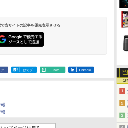
.
Anker Soundcore
見知らぬ糸
by Amazon 天然水
ONE PIECE モノクロ
【2026年アップグレ
On My Road
by Amazon 炭酸水
HUNTER×HUNTER
Xiaomi シャオミ
On My Road
【Amazon.co.jp限
スーパーの裏でヤニ吸
Liberty 5 ディープブ
ラベルレス 2L×9本
版 115 (ジャンプコミ
ード版】AOKIMI ワ
(Stadium ver.)
ラベルレス 500ml
モノクロ版 39 (ジャ
REDMI Buds 8 Lite ワ
(Stadium ver.)
定】 伊藤園 磨かれ
うふたり 9巻 (デジタル
￥250
ルー
ックスDIGITAL)
イヤレスイヤホン
×24本 強炭酸水 ペッ
ンプコミックス
イヤレスイヤホン
て、澄みきった日本の
版ビッグガンガンコミ
￥1,117
￥250
￥250
bluetooth イヤホン
トボトル 500ミリリ
DIGITAL)
Bluetooth 5.4 ノイズ
水 2L 8本 ラベルレス [
ックス)
￥14,990
￥594
￥1,964
￥1,625
￥572
￥3,480
￥998
￥810
 検索で当サイトの記事を優先表示させる
V12 小型軽量 ブルー
ットル (Smart
キャンセリング ANC
ケース ] [ 水 ] [ ペット
トゥースHi-Fi 最大
Basic)
36時間再生
ボトル ] [ 箱買い ] [ ス
36時間再生 ぶるーと
トック ] [ 水分補給 ]
ゅーす コードレス
ENCノイズキャンセ
リング 自動ペアリン
グ Type-C充電 マイ
ク付き 防水 タッチ式
音量調整 スポーツ/通
勤/通学/WEB会議(ホ
ェア
はてブ
note
LinkedIn
ワイト)
1
品情報
品情報