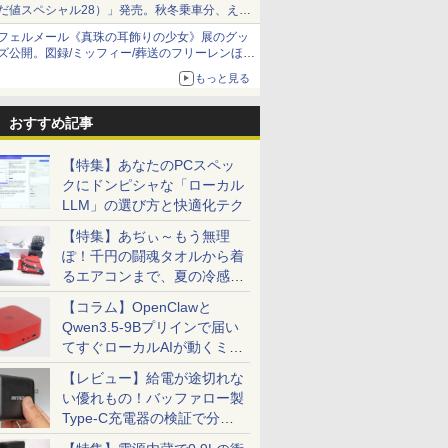
だ値スペシャル28）」発売。秋冬乗車分、えき
ねっと限定
フェルメール《真珠の耳飾りの少女》展のグッ
ズ公開。図録/ミッフィー/葬送のフリーレンほ
か、注目ブランドコラボが実現
もっと見る
おすすめ記事
【特集】あなたのPCスペッ
クにドンピシャな「ローカル
LLM」の選び方と快適化テク
【特集】あぢぃ～もう無理
ぽ！千円の闘魂タオルから着
るエアコンまで、夏の冷感グ
ッズ一挙紹介
【コラム】OpenClawと
Qwen3.5-9Bプリインで届い
てすぐローカルAIが動くミニ
PC「SER9 Pro」
【レビュー】給電が途切れな
い優れもの！バッファロー製
Type-C充電器の検証で分か
ったこと