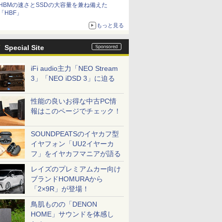
HBMの速さとSSDの大容量を兼ね備えた
「HBF」
もっと見る
Special Site
iFi audio主力「NEO Stream
3」「NEO iDSD 3」に迫る
性能の良いお得な中古PC情
報はこのページでチェック！
SOUNDPEATSのイヤカフ型
イヤフォン「UU2イヤーカ
フ」をイヤカフマニアが語る
レイズのプレミアムカー向け
ブランドHOMURAから
「2×9R」が登場！
鳥肌ものの「DENON
HOME」サウンドを体感し