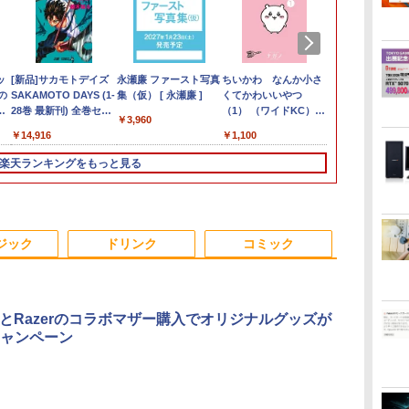
クー
ッ
fice付き】
MS Office 2024 H&B
【期間限定10%OFFク
[新品]サカモトデイズ
hp Z840 Workstation Xeon
ノートパソコン 14イン
ASUS エイスース 液
永瀬廉 ファースト写真
「楽天ランキング1位」 デス
新品ノートパソコン ノ
IODATA アイ・オー・
ちいかわ なんか小さ
【Office搭
Mouse Compu
JAPANNEXT
転生したら第
】
】
の
EMAGIC ミニ
搭載｜中古ノートパソ
ーポン 8/12 10時まで】
SAKAMOTO DAYS (1-
E5-2643 v3 3.4GHz(12スレ
チ 新品 Windows11
晶ディスプレイ Eye
集（仮） [ 永瀬廉 ]
クトップパソコン
ートPC 新品 Office付
データ LCD-
くてかわいいやつ
位！】ノート
S230【第11世代
ル搭載 フルH
ったので、気
ート
モ
ク
7430U【16GB
コン Windows11
ゲーミングモニター 27
28巻 最新刊) 全巻セッ
ッドCPUx2基) 32GB
Pro Office搭載 日本語
Care [ 27型 / フル
Windows11 Office付き パソ
き 初心者向け
AH191EDB ブラック
（1） （ワイドKC） [
第14世代CP
11400/メモリ
ニター HDMI
術を極めます（
￥3,960
1Pro/HDMI/DP/MousePro】
4イ
、
 M.2 2280】
Office付｜Core i5 第
インチ FHD 240Hz
ト
500GB(SSD) Quadro
キーボード メモリ
HD(1920×1080) / ワイ
コン 新品｜インテル 第14世
Windows11 初期設定
18.5型ワイド液晶ディ
ナガノ ]
Windows11 
32GB(DDR4)
DisplayPor
【電子書籍】[
￥34,800
￥13,980
￥14,916
￥80,200
￥29,800
￥15,800
￥45,700
￥39,800
￥16,266
￥1,100
￥33,800
￥42,800
￥20,980
￥825
リ
ro 対応 最大
10世代 以降 メモリ
1ms Fast IPSパネル
M5000 DVD+-RW
8GB SSD 128GB
ド ] VA279HG
代 Core i5-4590 i5 i7-14700F
済 Webカメラ zoom
スプレイ
トパソコン 初心
【中古/送料
同梱 ［23.8型
介 ]
GB
 ]
pc WiFi6 SSD
8GB SSD 256GB｜富
HDMI2.0×1 DP1.4×1
Windows7 Pro 64bit 【中
256GB 512GB 1TB
｜ SSD 256GB～2TB｜メモ
15.6型 テンキー付
LCDAH191EDB
型 15.6型 
島を除く
HD(1920×108
楽天ランキングをもっと見る
SB
ー
小型pc
士通 LIFEBOOK
Adaptive Sync対応 フ
古】【20260625】
Webカメラ WiFi
リ 8～64GB DDR4/5｜ デス
Intel メモリ8GB16GB
メラ zoom Int
ド / 120Hz］
レ
静音 高速熱放散
A5510｜中古 ノートパ
リッカーフリー ブルー
Bluetooth 選べるカラ
クトップPC 2年保証 激安 高
SSD256GB/512GB フ
Core i5 i7 
証) JN-238IP
12T BT5.2
ソコン オフィス付き 中
ライトカット モニター
ー 14型 薄型 軽量 初心
性能 ゲーム 本体のみ PC 高
ルHD液晶 大容量バッ
品SSD 128G
HSPC6-W
ート
古PC ノートPC｜テン
ディスプレイ MAXZEN
者 学習向け PC ピンク
スペッ 初期設定済み
テリー Wi-Fi テレワー
ッテリー ビジ
s
03
キー WEBカメラ 内蔵
MGM27IC04-F240
シルバー 最短当日出荷
ク応援 在宅勤務 学生
生向け
ジック
ドリンク
コミック
Bluetooth 15.6インチ
向け
初期設定済み
ckとRazerのコラボマザー購入でオリジナルグッズが
ャンペーン