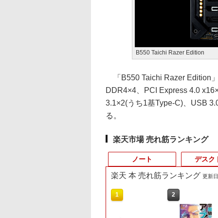
B550 Taichi Razer Edition
「B550 Taichi Razer 
DDR4×4、PCI Express 4.0 x
3.1×2(うち1基Type-C)、USB 3
る。
楽天市場 売れ筋ランキング
ノート
デスク
楽天 本 売れ筋ランキング
更新日時
9
4
10
10
1
1
1
1
2
2
2
2