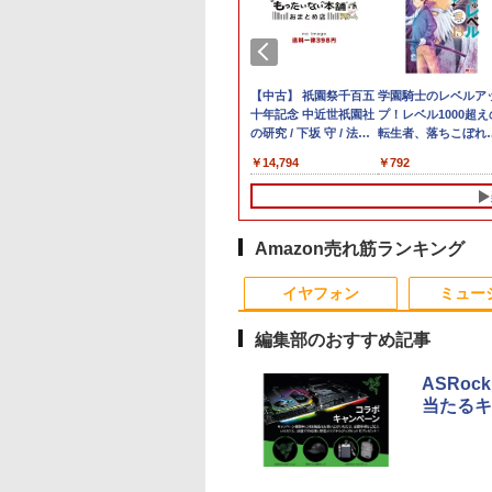
GBメモリ アッ
tation Xeon
,000円クーポン＋P
]BANANA FISH
【新品/未開封】MacBook
「楽天ランキング1位」 デス
富士通 FUJITSU
異世界居酒屋「のぶ」
中古ノートパソコン イ
Mouse Computer MPro-
WACOM 液晶ペンタブ
【中古】 祇園祭千百五
【クーポン使用で
【期間限定5%OFF
学園騎士のレベルア
【正規永久版Of
ook Air M4
.4GHz(12スレ
31.5%還元！】ゲ
ナフィッシュ 復刻
16GBメモリ アップル Apple
クトップパソコン
PCモニター ［27型 /フ
(22) 【電子書籍】[ 蝉
ンテル Celeron Core
S230【第11世代Core i5
レット DTK-2451/G0
十年記念 中近世祇園社
25,460円 8/2〜10迄
ポン 8/12 10時まで
プ！レベル1000超え
OEM Key AC
型 13.6インチ
32GB
ングモニター 27イ
BOX(vol.1-
MacBook Air M4 MW123J/A
Windows11 Office付き パソ
ルHD(1920×1080) /ワ
川 夏哉 ]
i5 Windows11 Pro
11400/メモリ
wacom ワコム 液晶 液
の研究 / 下坂 守 / 法蔵
軽量 小型 レッツノ
ゲーミングモニター 
転生者、落ちこぼれ
pc AMD R5 
256GB メモ
uadro
モニター 液晶ディ
+オフィシャルガイド
13型 13.6インチ M4チップ
コン 新品｜インテル 第14世
イド］ ブラック
Office 2024付き メモ
32GB(DDR4)/SSD256GB/HDD500GB/Win1
タブ タブ タブレット
館 [単行本]【宅配便出
SV8 12.1型 第8世代
ニター 24.5インチ 2
ラスに入学。そして
DDR4 512SSD
,731
,820
￥159,800
￥45,700
￥28,000
￥924
￥11,980
￥42,800
￥6,500
￥14,794
￥26,800
￥11,980
￥792
￥79,980
ア ミッドナイ
RW
レイ WQHD
クセット 全巻セッ
SSD 256GB メモリ16GB 10
代 Core i5-4590 i5 i7-14700F
VTF27012BT
リ4GB/8GB/16GB選択
【中古/送料無料】※沖縄・離
フルhd
荷】
Corei5 8365U メモ
ンチ 180Hz 180hz
（コミック） ： 13
Windows11P
uid Retina
 64bit 【中
0x1440) Fast IPS
コア ミッドナイト MW123JA
｜ SSD 256GB～2TB｜メモ
可 SSD128GB/1TB選
島を除く
16GB M.2 SSD 256
FHD フリッカーレス
【電子書籍】[ 白石識
4.3GHz mini 
 未開封 1
5】
Hz 1ms(MPRT)
Liquid Retina ディスプレイ
リ 8～64GB DDR4/5｜ デス
択可 15.6型 テンキー
Wi-Fi5 Bluetooth U
24.5型 FullHD ブル
容量拡大可能 
4%sRGB 低ブルー
新品 未開封 1年保証
クトップPC 2年保証 激安 高
ビジネス 在宅勤務 学生
Type-C Webカメラ
ライトカット ノング
4K@60Hz 
トフリッカーフリ
性能 ゲーム 本体のみ PC 高
向け 初期設定不要 店長
Windows11 Pro MS
ア HDMI Adaptive-
ミニパソコン 6C
Amazon売れ筋ランキング
eeSync & G-Sync
スペッ 初期設定済み
おまかせ中古厳選 ノー
office2019 搭載 ノ
Sync ブラック
高輝度400cd/m²
トPC ノート パソコン
パソコン 訳あり Let'
MAXZEN MGM25IC
イヤフォン
ミュー
5対応HDMI×2
中古PC 在宅ワーク オ
note レビュー投稿で
マクスゼン
1.4 KTC H27T22C
フィス 中古
180日保証
編集部のおすすめ記事
ASRo
当たるキ