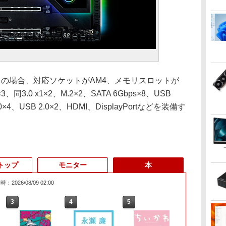
Edition」の場合、対応ソケットがAM4、メモリスロットが
16×3、同3.0 x1×2、M.2×2、SATA 6Gbps×8、USB
.0×4、USB 2.0×2、HDMI、DisplayPortなどを装備す
トップ
モニター
本
：2026/08/09 02:00
3
3
3
3
4
4
4
4
5
5
5
6
1
6
6