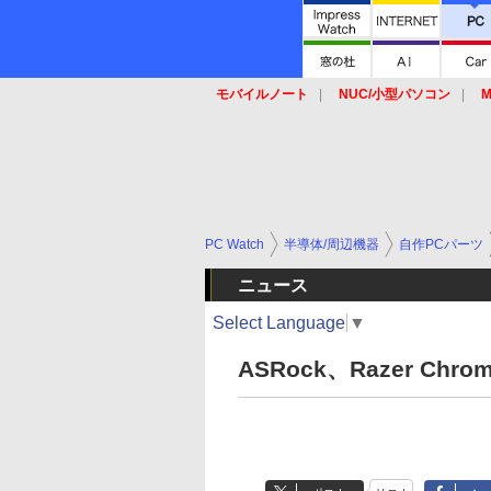
モバイルノート
NUC/小型パソコン
M
SSD
キーボード
マウス
PC Watch
半導体/周辺機器
自作PCパーツ
ニュース
Select Language
▼
ASRock、Razer Chr