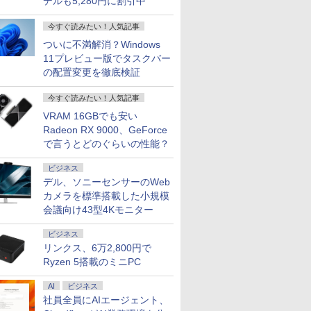
デルも5,280円に割引中
今すぐ読みたい！人気記事
ついに不満解消？Windows
11プレビュー版でタスクバー
の配置変更を徹底検証
今すぐ読みたい！人気記事
VRAM 16GBでも安い
Radeon RX 9000、GeForce
で言うとどのぐらいの性能？
ビジネス
デル、ソニーセンサーのWeb
カメラを標準搭載した小規模
会議向け43型4Kモニター
ビジネス
リンクス、6万2,800円で
Ryzen 5搭載のミニPC
7
7
7
2
8
8
8
3
9
9
9
4
10
10
AI
ビジネス
社員全員にAIエージェント、