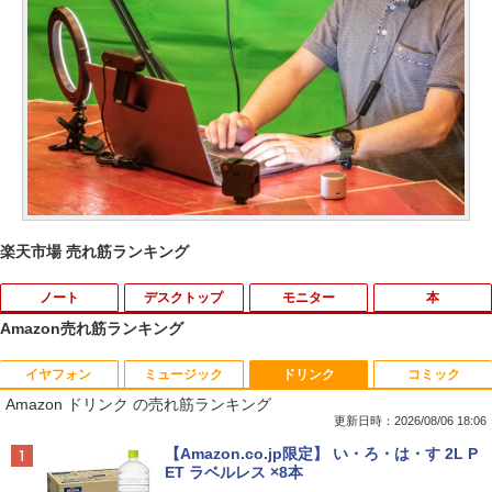
楽天市場 売れ筋ランキング
ノート
デスクトップ
モニター
本
Amazon売れ筋ランキング
イヤフォン
ミュージック
ドリンク
コミック
【期間限定破格金額！】新生活 新古品 W
【おまかせPC】 デスクトップパソコン
mini HDMI - HDMIオスメス HDMI - mini
片田舎のおっさん、剣聖になる 11 〜
1
1
1
1
Amazon ドリンク の売れ筋ランキング
in11搭載 パソコンノートパソコンoffice
Win11搭載 省スペース型 第8世代Core i5
HDMIオスメス変換アダプタ1080pサポー
ただの田舎の剣術師範だったのに、大成
付き 初心者向けノートPC 初期設定済 1
/ 8GB以上 / SSD/HDDストレージ選択式
ト【送料無料】
した弟子たちが俺を放ってくれない件〜
更新日時：2026/08/06 18:06
5.6型 インテル高速CPU ランダムで発送
有名メーカー（DELL HP 富士通 NEC レ
【電子書籍】[ 佐賀崎しげる ]
Anker Soundcore P40i オフホワイト
BRUCE WAYNE feat. Flo Milli, ATL Jacob
【Amazon.co.jp限定】 い・ろ・は・す 2L P
メモリ4GB～ 高速SSD1TB 最大 フルHD
ノボ）からご提供 中古 省スペースデスク
￥498
[Explicit]
ET ラベルレス ×8本
Webカメラ zoom 軽量薄型 無線 型番更
トップ Windows11 Office付き 設定済み
￥1,430