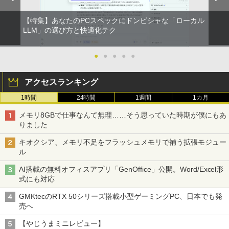
【特集】あなたのPCスペックにドンピシャな「ローカル
LLM」の選び方と快適化テク
●
●
●
●
●
アクセスランキング
1時間
24時間
1週間
1カ月
メモリ8GBで仕事なんて無理……そう思っていた時期が僕にもあ
りました
キオクシア、メモリ不足をフラッシュメモリで補う拡張モジュー
ル
AI搭載の無料オフィスアプリ「GenOffice」公開。Word/Excel形
式にも対応
GMKtecのRTX 50シリーズ搭載小型ゲーミングPC、日本でも発
売へ
【やじうまミニレビュー】