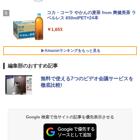
ター 【★安心30日保証】 中古
BUGS LIFE
￥1,964
￥4,980
コカ・コーラ やかんの麦茶 from 爽健美茶 ラ
あなたが誰かを殺した （講談社文庫） [
5
【中古】 NEC VersaPro タイプVX VKL2
ベルレス 650mlPET×24本
4
￥250
東野 圭吾 ]
1/X 中古ノートパソコン ノートパソコン
「楽天ランキング1位」 デスクトップパ
4
中古品 液晶15インチ Windows11 Core i
ソコン Windows11 パソコン Office付き
Xiaomi シャオミ REDMI Buds 8 Lite ワイヤ
￥1,653
￥1,023
3 第10世代 メモリ8GB SSD256GB搭載
新品｜インテル 第14世代 Core i5-6400 i
レスイヤホン Bluetooth 5.4 ノイズキャンセ
モニター 21.5型 液晶ディスプレイ ベゼ
5
WPS Office付き 中古パソコン テンキー
5-12400F i7-14700F｜ SSD 256GB～2T
リング ANC 36時間再生
ル ディスプレイ 液晶モニター PCモニタ
付きキーボード DVDドライブ Bluetooth
B｜メモリ 8～64GB｜ デスクトップPC
ー 壁掛け フリッカーレス FreeSync 21.
無線LAN エヌイーシー バーサプロ
安い 高性能 ゲーム 本体のみ 高スペッ 初
￥2,980
5インチ 角度調節 FullHD ブルーライト
Amazonランキングをもっと見る
期設定済み
カット VAパネル VESAフル FHDノング
￥34,800
レア MAXZEN JM22CH02
￥45,700
編集部のおすすめ記事
￥9,480
薬屋のひとりごと 17巻 (デジタル版ビッグガ
無料で使える7つのビデオ会議サービスを
ンガンコミックス)
15.6インチ 中古美品 マウスコンピュータ
5
徹底比較!
ー MPro NB530 フルHD / Windows11/
＼11日まで限定価格／デスクトップパソ
5
￥770
超高性能 第10世代Core i7-1065G7/ 8G
コン 新品 高性能 第14世代 第12世代 Cor
B/ 爆速NVMe式1TB-SSD/ カメラ/ LTE/
ei7 Corei5 Corei3 AMD Ryzen7 SSD 25
無線Wi-Fi6/ Office付き/ Win11【中古ノ
6GB〜1TB メモリ 8GB〜32GB Window
ートパソコン 中古パソコン 中古PC】税
s11 WPS Office付き 動画編集 在宅ワー
込送料無料 あす楽対応 当日発送
ク 安い 高スペック デスクトップPC ビジ
異世界居酒屋「のぶ」(22) (角川コミックス・
Google 検索で当サイトの記事を優先表示させる
ネス オフィス業務 事務作業 デスクワー
エース)
ク
￥39,990
￥832
￥49,210