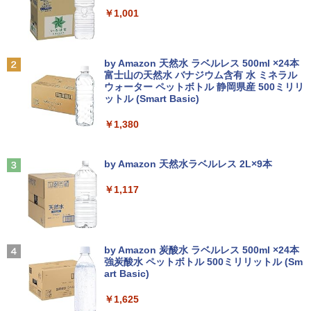
￥5,990
新で在庫処分
ですぐ使えるPC
￥250
￥1,001
￥9,980
￥19,800
GREEN HOUSE｜グリーンハウス 強化ガ
2
ラスディスプレイ台 GH-DKBB-CL[GHD
【3千円以上送料無料】日本の歴史 角川
2
KBBCL]
まんが学習シリーズ 16巻+別巻5冊定番セ
Anker Soundcore P31i ブラック
BRUCE WAYNE feat. Flo Milli, ATL Jacob
by Amazon 天然水 ラベルレス 500ml ×24本
ット 21巻セット／山本博文
[Explicit]
富士山の天然水 バナジウム含有 水 ミネラル
Surface Go 2 1927 Core m3 8GB 128G
NiPoGi ミニpc Intel N5030 【2026新モ
￥1,740
2
2
ウォーター ペットボトル 静岡県産 500ミリリ
￥4,990
B 10.5型 高精細 1920x1280 Windows 1
デル・業界超ミニ】 最大3.1Hz mini pc
￥23,760
ットル (Smart Basic)
￥250
1 Office付 Webカメラ Bluetooth Wi-Fi
Windows11 Pro 12GB+256GB SSD (4T
軽量タブレットPC 在宅ワーク最適 中古
B拡大可能) 4K 静音 高速熱放散 小型超軽
￥1,380
パソコン
量ミニパソコン豊富なインターフェース
【マラソンセール期間中ポイント5倍】中
3
USB3.2/HDMI 2.0×2 高速2.4G/5GWi-Fi
古モニター 19〜27インチ サイズ選択可
角川まんが学習シリーズ 日本の歴史
3
BT4.2 省電力 小型パソコン
Anker Soundcore Liberty 5 ミッドナイトブ
On My Road (Stadium ver.)
￥26,820
能 HDMI / DisplayPort / VGA / DVI 端子
全16巻+別巻5冊定番セット [ 山本 博文
ラック
by Amazon 天然水ラベルレス 2L×9本
選択可能 店長おまかせ ケーブル付き サ
]
￥29,900
￥250
ブモニターにおすすめ 動作確認済み 30
￥14,990
￥1,117
日保証 送料無料
￥23,760
レビュー投稿 5年保証｜MS Office 2024
3
H&B 搭載｜中古ノートパソコン Windo
￥4,580
ws11 Office付｜テンキー DVD 搭載｜C
PASOUL 煌 Ver.R GBKR-1060-i5 ゲーミ
3
ore i5 第7世代 メモリ 8GB SSD 256GB
ングPC デスクトップパソコン GeForce
【2026年アップグレード版】AOKIMI ワイヤ
On My Road (Stadium ver.)
九条の大罪（17） 【電子書籍】[ 真鍋昌
4
｜店長厳選 Lenovo ThinkPad 15.6型 Bl
GTX1060 中古22型液晶モニター付 第7
レスイヤホン bluetooth イヤホン V12 小型
by Amazon 炭酸水 ラベルレス 500ml ×24本
平 ]
uetooth Wi-Fi 無線｜中古 パソコン 中古
世代 Intel Corei5 7500 3.20GHz 最大3.6
軽量 ブルートゥースHi-Fi 最大36時間再生 ぶ
強炭酸水 ペットボトル 500ミリリットル (Sm
￥250
22インチ ワイド 液晶モニター ★店長お
4
PC Word Excel
GHz Windows10 SSD256GB メモリ8G
るーとゅーす コードレス ENCノイズキャン
art Basic)
まかせ 22型 ディスプレイ フルHD対応 H
￥759
B デスクトップPC eスポーツ 【中古】
セリング 自動ペアリング Type-C充電 マイク
DMI DisplayPort 平面 在宅ワーク 在宅
付き 防水 タッチ式音量調整 スポーツ/通勤/通
￥29,800
￥1,625
勤務 液晶 モニター PCモニター 中古モニ
学/WEB会議(ホワイト)
￥52,800