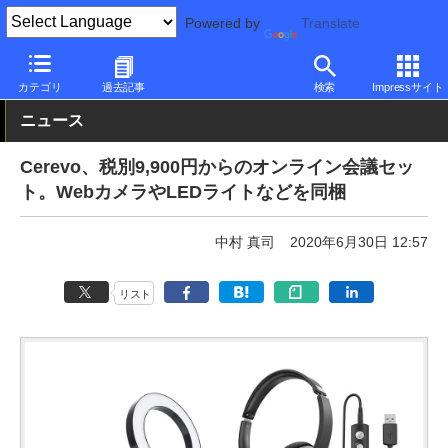
Powered by
Translate
PC Watch
半導体/周辺機器
アクセサリ
Webカメラ
カテゴリ
過去記事
検索
Impressサイト
ニュース
Cerevo、税別9,900円からのオンライン会議セッ
ト。WebカメラやLEDライトなどを同梱
中村 真司
2020年6月30日 12:57
リスト