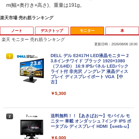
m(幅×奥行き×高さ)、重量は191g。
楽天市場 売れ筋ランキング
ノート
デスクトップ
モニター
本
楽天 モニター 売れ筋ランキング
更新日時：2026/08/06 18:00
VETESA正規店 新品 ノートパソコン セ
【マラソン限定30%OFF】中古 DELL O
DELL デル E2417H LED液晶モニター 2
1
1
1
ール office付き windows11 マウスセッ
ptiPlex 3060 Micro D10U Core i5 8400
3.8インチワイド ブラック 1920×1080
ト PC 14型 Celeron N3350/J3355 メモ
T 第8世代CPU メモリ8GB SSD256GB
（フルHD） 16:9 IPSパネル LEDバック
リ8GB/12GB SSD128GB/256GB/512G
Windows11Home 1年保証 レビュー特
ライト付 非光沢 ノングレア 液晶ディス
B/1TB 安い 格安 ラップトップ
典：WPS Office Bランク パソコン デス
プレイ ディスプレイポート VGA【中
クトップパソコン デル 中古パソコン 中
古】
古デスクトップパソコン PC
￥31,480
￥5,300
￥24,800
【エントリーでポイント10倍】 ノートパ
2
ソコン 中古 Bランク Win11 Pro カメラ i
送料無料！！【あきばお〜】モバイル モ
2
5 第10世代 dynabook G83/FU 8GBメモ
【★最大100%ポイント】HP EliteDesk
ニター 車載 オンダッシュ 7インチ IPS ポ
2
リ 256GB SSD 13.3インチ 軽量ノートパ
600/800 G2 SFF 第6世代 Corei7-6700
ータブル ディスプレイ HDMI【smtb-u】
ソコン Wi-Fi6 軽い B5 ダイナブックノー
メモリ8GB 高速新品 SSD256GB+HDD5
トパソコン windows11pro win11pro 初
00GB Windows11 DVDマルチドライブ
￥6,000