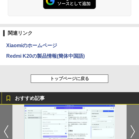
ットル (Smart Basic)
￥250
￥832
￥1,380
学研特別支援教材 WAVES ウェーヴス
3
『見る力』を育てるビジョン・アセスメ
Anker Soundcore Liberty 5 ミッドナイトブ
On My Road (Stadium ver.)
HUNTER×HUNTER モノクロ版 39 (ジャンプ
ント 株式会社 Gakken検査 テスト 数字
ラック
コミックスDIGITAL)
by Amazon 天然水ラベルレス 2L×9本
形 書く 練習問題 ドリル トレーニング 学
関連リンク
研
￥250
￥14,990
￥572
￥1,117
Xiaomiのホームページ
￥19,800
Redmi K20の製品情報(簡体中国語)
【2026年アップグレード版】AOKIMI ワイヤ
On My Road (Stadium ver.)
スーパーの裏でヤニ吸うふたり 9巻 (デジタル
レスイヤホン bluetooth イヤホン V12 小型
版ビッグガンガンコミックス)
by Amazon 炭酸水 ラベルレス 500ml ×24本
大人の科学マガジン あたらしい鳩時計
4
軽量 ブルートゥースHi-Fi 最大36時間再生 ぶ
強炭酸水 ペットボトル 500ミリリットル (Sm
[ 大人の科学マガジン編集部 ]
￥250
トップページに戻る
るーとゅーす コードレス ENCノイズキャン
art Basic)
￥810
セリング 自動ペアリング Type-C充電 マイク
￥10,780
付き 防水 タッチ式音量調整 スポーツ/通勤/通
￥1,625
学/WEB会議(ホワイト)
おすすめ記事
BUGS LIFE
ONE PIECE モノクロ版 115 (ジャンプコミッ
￥1,964
クスDIGITAL)
コカ・コーラ やかんの麦茶 from 爽健美茶 ラ
兵庫県政問題 運動篇 声をあげる市民 [
ベルレス 650mlPET×24本
￥250
5
ドンマッツ ]
￥594
Xiaomi シャオミ REDMI Buds 8 Lite ワイヤ
￥1,653
レスイヤホン Bluetooth 5.4 ノイズキャンセ
￥2,200
リング ANC 36時間再生