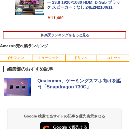
￥49,500
【新品】Windows11 ノートパソコン off
ー 23.8 1920×1080 HDMI D-Sub ブラッ
5
ice付き 15.6インチワイド液晶 フルHD I
ク スピーカー：なし 24E2N2100/11
ntel Pentium GOLD 6500Y メモリ12GB
新品SSD256GB USB3.0 HDMI 日本語配
￥11,480
列キーボード【NC15】
「楽天ランキング1位」 デスクトップパ
5
ソコン Windows11 Office付き パソコン
新品｜インテル 第14世代 Core i5-4590 i
￥39,800
楽天ランキングをもっと見る
5 i7-14700F｜ SSD 256GB～2TB｜メモ
リ 8～64GB DDR4/5｜ デスクトップPC
Amazon売れ筋ランキング
2年保証 激安 高性能 ゲーム 本体のみ PC
高スペッ 初期設定済み
イヤフォン
ミュージック
ドリンク
コミック
ちいかわ なんか小さくてかわいいやつ 全
1
￥45,700
巻(1-8)セット 全巻新品 蔦屋書店
編集部のおすすめ記事
￥9,900
Anker Soundcore P40i オフホワイト
BRUCE WAYNE feat. Flo Milli, ATL Jacob
【Amazon.co.jp限定】 い・ろ・は・す 2L P
薬屋のひとりごと 17巻 (デジタル版ビッグガ
Qualcomm、ゲーミングスマホ向けを謳
[Explicit]
ET ラベルレス ×8本
ンガンコミックス)
う「Snapdragon 730G」
￥5,990
￥250
￥1,001
￥770
自分の思いを言葉にする こどもアウトプ
2
ット図鑑 [ 樺沢 紫苑 ]
Anker Soundcore P31i ブラック
BRUCE WAYNE feat. Flo Milli, ATL Jacob
by Amazon 天然水 ラベルレス 500ml ×24本
異世界居酒屋「のぶ」(22) (角川コミックス・
Google 検索で当サイトの記事を優先表示させる
￥1,650
[Explicit]
富士山の天然水 バナジウム含有 水 ミネラル
エース)
ウォーター ペットボトル 静岡県産 500ミリリ
￥4,990