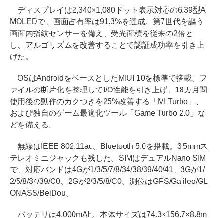
ディスプレイは2,340×1,080ドット表示対応の6.39型A
MOLEDで、画面占有率は91.3%を達成。第7世代を謳う
画面内指紋センサーを備え、受光面積を従来の2倍と
し、アルゴリズムを改善することで認証成功率を引き上
げた。
OSはAndroidをベースとしたMIUI 10を標準で搭載。フ
ァイルの断片化を整理してI/O性能を引き上げ、18カ月間
使用後の動作のカクつきを25%改善する「MI Turbo」、
および独自のゲーム最適化ツール「Game Turbo 2.0」な
どを備える。
無線はIEEE 802.11ac、Bluetooth 5.0を搭載。3.5mmス
テレオミニジャックも残した。SIMはデュアルNano SIM
で、対応バンドは4Gが1/3/5/7/8/34/38/39/40/41、3Gが1/
2/5/8/34/39/C0、2Gが2/3/5/8/C0。測位はGPS/Galileo/GL
ONASS/BeiDou。
バッテリは4,000mAh。本体サイズは74.3×156.7×8.8m