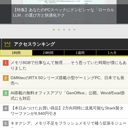
￥2,980
【特集】あなたのPCスペックにドンピシャな「ローカル
LLM」の選び方と快適化テク
●
●
●
●
●
アクセスランキング
1時間
24時間
1週間
1カ月
メモリ8GBで仕事なんて無理……そう思っていた時期が僕にもあ
りました
GMKtecのRTX 50シリーズ搭載小型ゲーミングPC、日本でも発
売へ
AI搭載の無料オフィスアプリ「GenOffice」公開。Word/Excel形
式にも対応
【本日みつけたお買い得品】2方向同時に送風可能なShark製タ
ワーファンが9,940円引き
キオクシア、メモリ不足をフラッシュメモリで補う拡張モジュー