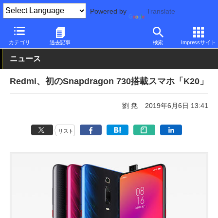
Powered by
Translate
PC Watch
パソコン/タブレット/スマートフォン
スマートフォン
カテゴリ
過去記事
検索
Impressサイト
ニュース
Redmi、初のSnapdragon 730搭載スマホ「K20」
劉 尭
2019年6月6日 13:41
リスト