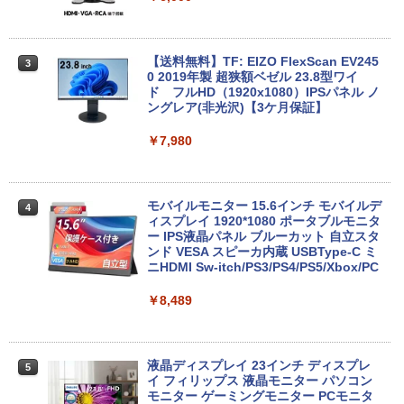
期設定済 office付き 中古ノートPC
正規版Office付き Windows10 変更可 V
GA DisplayPort HDMI 2画面同時出力可
能 中古パソコン デスクトップ
￥34,800
【送料無料】TF: EIZO FlexScan EV245
3
￥35,999
0 2019年製 超狭額ベゼル 23.8型ワイ
ド フルHD（1920x1080）IPSパネル ノ
【長期保証付】Xiaomi シャオミ REDMI
ングレア(非光沢)【3ケ月保証】
3
Pad 2 6+128GB ラベンダーパープル 11
型Androidタブレット 6GB/128GB/WiFi
Dell OptiPlex 7040 SFF 第6世代 Core i
￥7,980
3
VHU5864JP
7 メモリ16GB SSD 512GB Office付き H
DMI Windows11 デスクトップPC 中古
パソコン
￥35,481
モバイルモニター 15.6インチ モバイルデ
4
￥35,800
ィスプレイ 1920*1080 ポータブルモニタ
ー IPS液晶パネル ブルーカット 自立スタ
【展示品】 Lenovo ノートパソコン Ide
ンド VESA スピーカ内蔵 USBType-C ミ
4
apad Duet 560 Chromebook 13.3型 タ
ニHDMI Sw-itch/PS3/PS4/PS5/Xbox/PC
ッチパネル/ Snapdragon 7c Gen2/ メモ
【期間限定P15倍+最大10%OFFクーポ
4
リ 4GB/ eMMC 128GB/ Chrome OS/ Off
ン】 【3年保証】DELL デル OPTIPLEX
￥8,489
iceなし/ アビスブルー ストームグレー
3090 MICRO SSD256GB メモリ16GB C
ore i3 Windows 11 Pro 中古 アウトレッ
ト 返品 送料無料 中古デスクトップパソ
￥34,800
コン 中古パソコン デスクトップパソコン
液晶ディスプレイ 23インチ ディスプレ
5
デスクトップ PC ミニPC OFFICE付き
イ フィリップス 液晶モニター パソコン
モニター ゲーミングモニター PCモニタ