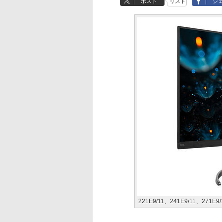
ポスト
リスト
シ
221E9/11、241E9/11、271E9/