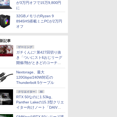
が3万円オフで15万9,800円
に
32GBメモリのRyzen 9
8945HS搭載ミニPCが2万円
オフ
新記事
ゲーミング
ガチくんに! 第427回切り抜
き「ついにスト6おじリーグ
開催/翔がときどのコーチ就
任など」
Nextorage、最大
120Gbps/240W対応の
Thunderbolt 5ケーブル
クリエイター
AI
RTX 50なのに1.53kg、
Panther Lakeの15.3型クリエ
イター向けノート「DAIV
Z5」
GMKtecのRTX 50シリーズ搭