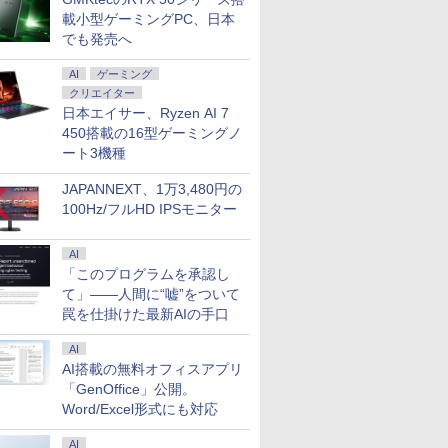
載小型ゲーミングPC、日本
7
7
7
7
8
8
8
8
9
9
9
9
10
10
10
でも発売へ
AI
ゲーミング
クリエイター
日本エイサー、Ryzen AI 7
450搭載の16型ゲーミングノ
ート3機種
5倍+最大
スクトップPC ゲ
ISTA フ
精神医学
【SSD512GB】マウス
Acer モニター 23.8イ
New Sounds in Brass
中古パソコン 中古 デスクト
フルHD 13.3インチ 中
モバイルモニター 14イ
遊戯王 文庫版 コミック
中古パソコン 中古 デスクト
中古美品 WUXGA 13.3
【選べるモニター台or
タッチペンで音が聞け
【中古】 HP Pro M
Wi-
【2,000
角川まんが
ーポン】
COOLER
4.5型ゲ
DSM-5
コンピューター
ンチ IPS フルHD
NSB 第9集 ブラジル
ップパソコン Office付き 大
古美品 Fujitsu
ンチ 超薄型 超軽量540g
全22巻 完結セット
ップパソコン Office付き 第
インチ Lenovo
アームセット】 モニタ
る！ はじめてずかん
G9 Desktop 
Fi6(802.11
最大31.5
ズ 日本の
JAPANNEXT、1万3,480円の
LL デ
世代Core i5 /
スプレイ
床への展
mouse MousePro-
144Hz 1ms(VRB) 非光
容量 32GBメモリ
LIFEBOOK U7312/J /
高輝度400nit
（集英社文庫ーコミッ
10世代 32GBメモリ 3画面対
ThinkPad X13 Gen3
ー 27インチ hdmi PC
1000 英語つき はじめ
トップパソコン Wi
IRカメラ顔
ーミングモ
巻+別巻5
￥22,000
100Hz/フルHD IPSモニター
500
ド NVIDIA
レイ モニ
ャミン・J．
NB520H 第10世代
沢 sRGB 99% AMD
512GBSSD 512GB 2TBHDD
Windows11/ 卓越性能
100％sRGB広色域 自立
ク版） [ 高橋 和希 ]
応 サポート充実 日本人サポ
Type-21BQ フルHD対
モニター パソコンモニ
て図鑑1000 はじめての
Core i5 第12
証 HP ZBook
ンチモニタ
[ 山本 博文
￥47,300
￥12,980
￥65,000
￥49,990
￥14,980
￥22,660
￥77,000
￥57,990
￥14,800
￥5,478
￥79,800
￥55,000
￥23,731
￥23,760
メモリ
 TU104
ッシュレー
Core i5 16GB SSD
FreeSync ブルーライ
Nvidia GeForce ゲーム 動画
12コア 第12世代Core
型 収納ケース付 スリム
ート 現品撮影 本体のみ
応/ Windows11/ 卓越
ター ディスプレイ フ
ずかん こども 子ども 0
16GB NVMeSS
G7 Mobile 
スプレイ W
X 2070
さ調節/縦
512GB HDD 500GB
ト低減 スピーカー内蔵
データ保存 本体のみ
i5-1250P/ 12GB/ 爆速
ベゼル 画像比率調整可
Windows11 Pro Lenovo
性能 10コア 第12世代
ルHD FHD VA 非光沢
歳 1歳 2歳 3歳 4歳 小
無線LAN Blueto
14インチ薄型
(2560x1440
AI
 Pro 中古
6MB / 光学ドライ
10 IPS
Full-HD 15.6型 15.6イ
ゼロフレーム HDMI
Windows11 Pro HP
NVMe式512GB-SSD/
能 モバイルディスプレ
ThinkCentre M70s Core i7
Core i7-1255u/ 16GB
スリムベゼル 液晶モニ
学館 タッチペン 図鑑
Office付き 中
Quadro P
200Hz 1m
「このプログラムを承認し
返品 送
5MT / メモリ
P】
ンチ Wi-Fi Bluetooth
1.4 ミニD-Sub 15ピン
EliteDesk 800 G4 Core i7
カメラ/ 無線Wi-Fi6/
イ ポータブルモニター
32GB 中古 パソコン デスク
DDR5/ 爆速NVMe式
ター vesa対応 壁掛け
ずかん はじめて 英語
ューレット・パッ
世代Core i7
124%sR
て」――人間に“嘘”をついて
ノートパソ
品】
 ブラック
Windows11 Pro Web
6軸カラー スタンダー
32GB 中古 パソコン デスク
Office付き/ Win11【中
非光沢IPSパネル
トップパソコン
256GB-SSD/ カメラ 無
アーム取付可 アイリス
プレゼント クリスマス
ロミニ 超小型 ミ
モリ16GB
ライトフリ
コン ノ
カメラ テンキー付き
ド 3年保証(パネルは1
トップパソコン
古ノートパソコン 中古
WUXGA 1920x1200
線Wi-Fi6/ Office付き
オーヤマ LUCA ILD-
お祝い 知育玩具 英語
NVMeSSD51
ーFreeSyn
罠を仕掛けた最新AIの手口
 ノート
WPS Office付き オフ
年) KA242YP6bmix
パソコン 中古PC】税
PS4/XBOX/Switch/PC/Mac
Win11【中古ノートパ
D27 *
教育
C Thunder
対応高輝度4
FICE付き
ィス ノートパソコン
込送料無料 あす楽対応
など対応
ソコン 中古パソコン
ードバックラ
PS5対応HD
AI
中古パソコン 90日保証
当日発送
中古PC】税込送料無料
センサー HDM
DP×1.4 K
AI搭載の無料オフィスアプリ
【中古】
即日発送
Windows11
3年保証
「GenOffice」公開。
Word/Excel形式にも対応
AI