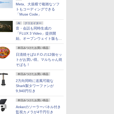
Meta、大規模で複雑なソフ
トもコーディングできる
「Muse Code」
AI
クリエイター
音・会話も同時生成の
「FLUX 3 Video」提供開
始。オープンウェイト版も計
画
本日みつけたお買い得品
日清焼そばU.F.O.の12個セッ
トがお買い得。マルちゃん焼
そばも！
本日みつけたお買い得品
2方向同時に送風可能な
Shark製タワーファンが
9,940円引き
本日みつけたお買い得品
Ankerのソーラーパネル付き
監視カメラが4千円引き