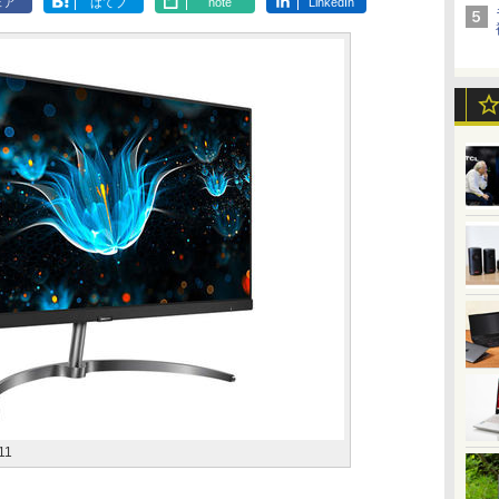
ェア
はてブ
note
LinkedIn
11