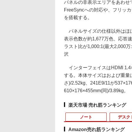
パネルの非表示エリアをあわせて
FreeSyncへの対応や、フ
を搭載する。
パネルサイズの仕様以外はほぼ共通
表示色数が約1,677万色、応答速度
ラスト比が1,000:1(最大2,0
沢
インターフェイスはHDMI 1.4
する。本体サイズはおよび重量は、22
さ)/2.52kg、241E9/11が537×17
610×176×455mm(同)/3.89kg。
楽天市場 売れ筋ランキング
ノート
デスク
Amazon売れ筋ランキング