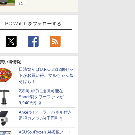
た！
PC Watch をフォローする
買い得情報
日清焼そばU.F.O.の12個セッ
トがお買い得。マルちゃん焼
そばも！
2方向同時に送風可能な
Shark製タワーファンが
9,940円引き
Ankerのソーラーパネル付き
監視カメラが4千円引き
ASUSのRyzen AI搭載ノート