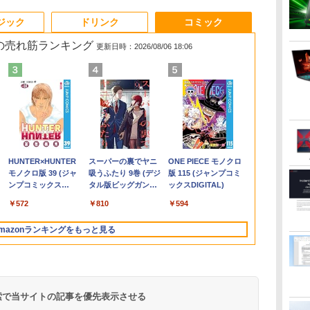
3
3
3
3
4
4
4
4
5
5
5
5
6
6
6
6
ジック
ドリンク
コミック
 の売れ筋ランキング
更新日時：2026/08/06 18:06
ば
す
ン
【送料無料】TF: EIZO
学研特別支援教材
【長期保証付】Xiaomi
Dell OptiPlex 7040
モバイルモニター 15.6
【展示品】 Lenovo ノ
【期間限定P15倍+最大
大人の科学マガジン
【新品】Windows11
「楽天ランキング1
液晶ディスプレイ 23イ
兵庫県政問題 運動篇
【期間限定P1
Sycom / デ
ドウシシャ AV
カプラン臨床
タ
ト
ソコ
FlexScan EV2450
WAVES ウェーヴス
シャオミ REDMI Pad 2
SFF 第6世代 Core i7
インチ モバイルディス
ートパソコン Ideapad
10%OFFクーポン】
あたらしい鳩時計 [ 大
ノートパソコン office
位」 デスクトップパソ
ンチ ディスプレイ フ
声をあげる市民 [ ドン
10%OFFク
ーミングPC / 
ルHD解像度 2
テキスト第3版 
世
7
11
2019年製 超狭額ベゼル
『見る力』を育てるビ
6+128GB ラベンダー
メモリ16GB SSD
プレイ 1920*1080 ポー
Duet 560
【3年保証】DELL デル
人の科学マガジン編集
付き 15.6インチワイド
コン Windows11
ィリップス 液晶モニタ
マッツ ]
【3年保証】DE
MASTER / 第9
ーミングディ
診断基準の臨
リ
ル
世代
23.8型ワイド フル
ジョン・アセスメント
パープル 11型Android
512GB Office付き
タブルモニター IPS液晶
Chromebook 13.3型
OPTIPLEX 3090
部 ]
液晶 フルHD Intel
Office付き パソコン 新
ー パソコンモニター
ル VOSTRO 3
グラフィックボー
液晶ディスプ
開 [ ベンジ
￥7,980
￥19,800
￥35,481
￥35,800
￥8,489
￥34,800
￥49,500
￥10,780
￥39,800
￥45,700
￥11,480
￥2,200
￥42,900
￥53,187
￥12,480
￥22,000
HD（1920x1080）IPS
株式会社 Gakken検査
タブレット
HDMI Windows11 デ
パネル ブルーカット 自
タッチパネル/
MICRO SSD256GB メ
Pentium GOLD 6500Y
品｜インテル 第14世代
ゲーミングモニター
SSD512GB 
Corporation
ター リフレ
サドック ]
.
Anker Soundcore
On My Road
by Amazon 天然水
HUNTER×HUNTER
【2026年アップグレ
On My Road
by Amazon 炭酸水
スーパーの裏でヤニ
Xiaomi シャオミ
BUGS LIFE
コカ・コーラ やかんの
ONE PIECE モノクロ
0GB
パネル ノングレア(非
テスト 数字 形 書く 練
6GB/128GB/WiFi
スクトップPC 中古パ
立スタンド VESA スピ
Snapdragon 7c Gen2/
モリ16GB Core i3
メモリ12GB 新品
Core i5-4590 i5 i7-
PCモニター 23.8
8GB Core i3
[GeForce RT
ト300Hz 高
Liberty 5 ミッドナイ
(Stadium ver.)
ラベルレス 2L×9本
モノクロ版 39 (ジャ
ード版】AOKIMI ワ
(Stadium ver.)
ラベルレス 500ml
吸うふたり 9巻 (デジ
REDMI Buds 8 Lite ワ
麦茶 from 爽健美茶 ラ
版 115 (ジャンプコミ
ルチ
量
光沢)【3ケ月保証】
習問題 ドリル トレーニ
VHU5864JP
ソコン
ーカ内蔵 USBType-C
メモリ 4GB/ eMMC
Windows 11 Pro 中古
SSD256GB USB3.0
14700F｜ SSD 256GB
1920×1080 HDMI D-
Windows 11
SUPER] 25
横変更可能 HDR
￥250
トブラック
ンプコミックス
イヤレスイヤホン
×24本 強炭酸水 ペッ
タル版ビッグガンガ
イヤレスイヤホン
ベルレス
ックスDIGITAL)
e
i6
ング 学研
ミニHDMI Sw-
128GB/ Chrome OS/
アウトレット 返品 送
HDMI 日本語配列キー
～2TB｜メモリ 8～
Sub ブラック スピーカ
アウトレット 
ブ DRW-24D
パネル 【RC
￥250
￥1,117
￥250
水
DIGITAL)
bluetooth イヤホン
トボトル 500ミリリ
ンコミックス)
Bluetooth 5.4 ノイズ
650mlPET×24本
更
ク
itch/PS3/PS4/PS5/Xbox/PC
Officeなし/ アビスブル
料無料 中古デスクトッ
ボード【NC15】
64GB DDR4/5｜ デス
ー：なし
料無料 中古
16GB【中古
DOSHISHA
￥14,990
￥572
￥1,964
￥1,625
￥810
￥2,980
￥1,653
￥594
V12 小型軽量 ブルー
ットル (Smart
キャンセリング ANC
ー ストームグレー
プパソコン 中古パソコ
クトップPC 2年保証 激
24E2N2100/11
コン 中古パソ
DGF240SWB
トゥースHi-Fi 最大
Basic)
36時間再生
可
ン デスクトップパソコ
安 高性能 ゲーム 本体
ートパソコン
mazonランキングをもっと見る
36時間再生 ぶるーと
スク
済
ン デスクトップ PC ミ
のみ PC 高スペッ 初期
ノートPC OF
ゅーす コードレス
ート
ニPC OFFICE付き
設定済み
ENCノイズキャンセ
リング 自動ペアリン
グ Type-C充電 マイ
ク付き 防水 タッチ式
 検索で当サイトの記事を優先表示させる
音量調整 スポーツ/通