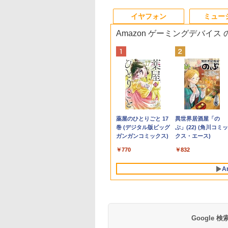
9
10
10
10
1
1
1
1
2
2
2
2
イヤフォン
ミュー
Amazon ゲーミングデバイス
古 デスクト
品 WUXGA 13.3
べるモニター台or
チペンで音が聞け
【中古】 HP Pro Mini 400
Wi-
【2,000円クーポン＋P
角川まんが学習シリー
VETESA正規店 新品 ノ
【マラソン限定
DELL デル E2417H
ちいかわ なんか小さく
【★最大100%ポイン
送料無料！！【あき
自分の思いを言葉に
【エントリーでポイ
ice付き 第
 Lenovo
ムセット】 モニタ
 はじめてずかん
G9 Desktop PC 中古デスク
Fi6(802.11ax)+Bluetooth5.2
最大31.5%還元！】ゲ
ズ 日本の歴史 全16
ートパソコン セール
30%OFF】中古 DELL
LED液晶モニター 23.8
てかわいいやつ 全巻(1-
ト】HP EliteDesk
お〜】モバイル モニ
る こどもアウトプッ
ト10倍】 ノートパ
メモリ 3画面対
kPad X13 Gen3
7インチ hdmi PC
00 英語つき はじめ
トップパソコン Windows11
IRカメラ顔認証+指紋認
ーミングモニター 27イ
巻+別巻5冊定番セット
office付き windows11
OptiPlex 3060 Micro
インチワイド ブラック
8)セット 全巻新品 蔦屋
600/800 G2 SFF 第6
ー 車載 オンダッシュ 
図鑑 [ 樺沢 紫苑 ]
ン 中古 Bランク Win
 日本人サポ
e-21BQ フルHD対
ター パソコンモニ
鑑1000 はじめての
Core i5 第12世代 メモリ
証 HP ZBook Firefly 14
ンチモニター 液晶ディ
[ 山本 博文 ]
マウスセット PC 14型
D10U Core i5 8400T
1920×1080 （フル
書店
代 Corei7-6700 メモ
インチ IPS ポータブ
Pro カメラ i5 第10
990
,800
478
￥79,800
￥55,000
￥23,731
￥23,760
￥31,480
￥24,800
￥5,300
￥9,900
￥35,999
￥6,000
￥1,650
￥34,800
本体のみ
indows11/ 卓越
 ディスプレイ フ
ん こども 子ども 0
16GB NVMeSSD256GB搭載
G7 Mobile Workstation
スプレイ WQHD
Celeron N3350/J3355
第8世代CPU メモリ
HD） 16:9 IPSパネル
8GB 高速新品
ディスプレイ
dynabook G83/FU
Anker Soundcore
BRUCE WAYNE feat.
【Amazon.co.jp限
薬屋のひとりごと 17
Anker Soundcore
BRUCE WAYNE feat
by Amazon 天然水
異世界居酒屋「の
 Lenovo
10コア 第12世代
D FHD VA 非光沢
歳 2歳 3歳 4歳 小
無線LAN Bluetooth WPS
14インチ薄型 NVIDIA
(2560x1440) Fast IPS
メモリ8GB/12GB
8GB SSD256GB
LEDバックライト付 非
SSD256GB+HDD50
HDMI【smtb-u】
8GBメモリ 256GB
P40i オフホワイト
Flo Milli, ATL Jacob
定】 い・ろ・は・す
巻 (デジタル版ビッグ
P31i ブラック
Flo Milli, ATL Jacob
ラベルレス 500ml
ぶ」(22) (角川コミッ
0s Core i7
 i7-1255u/ 16GB
ムベゼル 液晶モニ
 タッチペン 図鑑
Office付き 中古パソコン ヒ
Quadro P520搭載 第10
200Hz 1ms(MPRT)
SSD128GB/256GB/512GB/1TB
Windows11Home 1年
光沢 ノングレア 液晶
Windows11 DVDマ
SSD 13.3インチ 軽
[Explicit]
2L PET ラベルレス
ガンガンコミックス)
[Explicit]
×24本 富士山の天然
クス・エース)
ソコン デスク
5/ 爆速NVMe式
 vesa対応 壁掛け
ん はじめて 英語
ューレット・パッカード プ
世代Core i7-10510U メ
124%sRGB 低ブルー
安い 格安 ラップトップ
保証 レビュー特典：
ディスプレイ ディスプ
ドライブ 正規版Offic
ノートパソコン Wi-F
￥5,990
￥4,990
×8本
水 バナジウム含有 
GB-SSD/ カメラ 無
ム取付可 アイリス
ゼント クリスマス
ロミニ 超小型 ミニPC
モリ16GB
ライトフリッカーフリ
WPS Office Bランク
レイポート VGA【中
付き Windows10 変
軽い B5 ダイナブッ
￥250
￥1,001
￥770
￥250
￥1,380
￥832
ミネラルウォーター
Fi6/ Office付き
ヤマ LUCA ILD-
い 知育玩具 英語
NVMeSSD512GB Type-
ーFreeSync & G-Sync
パソコン デスクトップ
古】
可 VGA DisplayPort
ノートパソコン
ペットボトル 静岡県
11【中古ノートパ
*
C Thunderbolt3 キーボ
対応高輝度400cd/m²
パソコン デル 中古パ
HDMI 2画面同時出力
windows11pro
A
産 500ミリリットル
ン 中古パソコン
ードバックライト NFC
PS5対応HDMI×2
ソコン 中古デスクトッ
能 中古パソコン デ
win11pro 初期設定
(Smart Basic)
PC】税込送料無料
センサー HDMI Office
DP×1.4 KTC H27T22C
プパソコン PC
トップ
office付き 中古ノ
発送
Windows11
3年保証
PC
Google