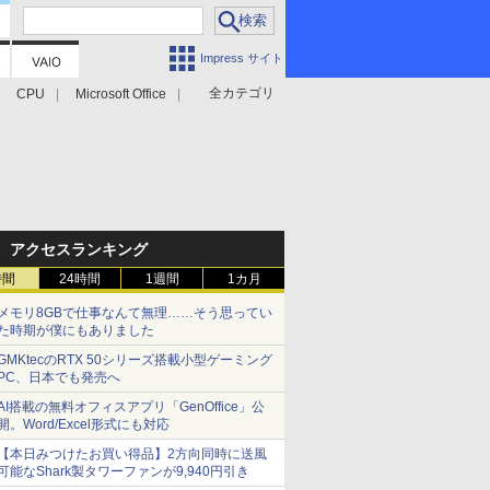
Impress サイト
全カテゴリ
CPU
Microsoft Office
アクセスランキング
時間
24時間
1週間
1カ月
メモリ8GBで仕事なんて無理……そう思ってい
た時期が僕にもありました
GMKtecのRTX 50シリーズ搭載小型ゲーミング
PC、日本でも発売へ
AI搭載の無料オフィスアプリ「GenOffice」公
開。Word/Excel形式にも対応
【本日みつけたお買い得品】2方向同時に送風
可能なShark製タワーファンが9,940円引き