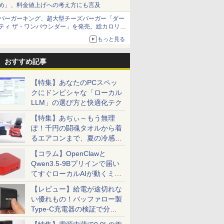
め」、料金値上げへの考え方にも言及
バーガーキング、超大型チーズバーガー「ダー
ティ ザ・ワンパウンダー」を発売。総カロリー
約1656kcal、総重量約527g！
もっと見る
おすすめ記事
【特集】あなたのPCスペッ
クにドンピシャな「ローカル
LLM」の選び方と快適化テク
【特集】あぢぃ～もう無理
ぽ！千円の闘魂タオルから着
るエアコンまで、夏の冷感グ
ッズ一挙紹介
【コラム】OpenClawと
Qwen3.5-9Bプリインで届い
てすぐローカルAIが動くミニ
PC「SER9 Pro」
【レビュー】給電が途切れな
い優れもの！バッファロー製
Type-C充電器の検証で分か
ったこと