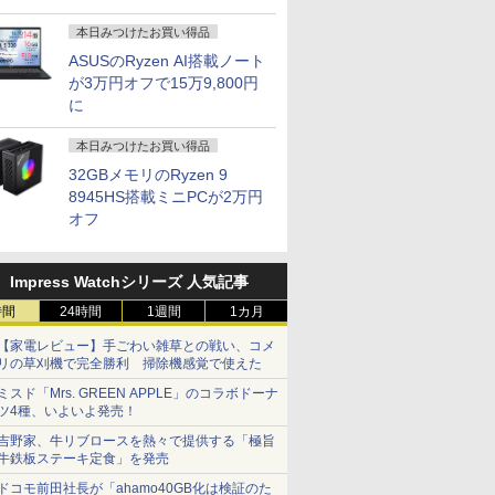
本日みつけたお買い得品
ASUSのRyzen AI搭載ノート
が3万円オフで15万9,800円
に
本日みつけたお買い得品
32GBメモリのRyzen 9
8945HS搭載ミニPCが2万円
オフ
Impress Watchシリーズ 人気記事
時間
24時間
1週間
1カ月
【家電レビュー】手ごわい雑草との戦い、コメ
リの草刈機で完全勝利 掃除機感覚で使えた
ミスド「Mrs. GREEN APPLE」のコラボドーナ
ツ4種、いよいよ発売！
吉野家、牛リブロースを熱々で提供する「極旨
牛鉄板ステーキ定食」を発売
ドコモ前田社長が「ahamo40GB化は検証のた