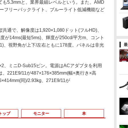
も5.3mmと、業界最細レベルという。また、AMD
リッカーフリーバックライト、ブルーライト低減機能など
で、解像度は1,920×1,080ドット(フルHD)、
が14ms(最短5ms)、輝度が250cd/平方m、コント
最
00万:1)、視野角が上下/左右ともに178度。パネルは非光
×2、ミニD-Sub15ピン。電源はACアダプタを利用
1E9/11が487×176×385mm(幅×奥行き×高
6×414mm(同)/2.93kg、271E9/11が
トップ
モニター
本