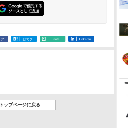
勤/通学/WEB会議(ホ
ワイト)
ェア
はてブ
note
LinkedIn
トップページに戻る